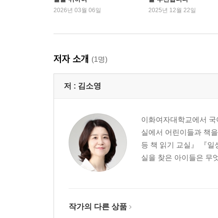
사랑이라고 해도 될까
2026년 03월 06일
2025년 12월 22일
삶을 선택한다는 것
양말 찾아 가세요
남의 집 어른
저자 소개
(1명)
3부 세상 속의 어린이
저 :
김소영
저 오늘 생일이다요?
한 명은 작아도 한 명
쉬운 문제
이화여자대학교에서 국어
어린이가 ‘있다’
실에서 어린이들과 책을
오해
등 책 읽기 교실』 『일
어린이는 정치적인 존재
실을 찾은 아이들은 무엇
내가 바라는 어린이날
길잡이
추천의 글
작가의 다른 상품