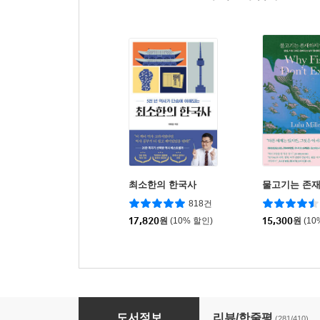
최소한의 한국사
물고기는 존
818건
17,820
원
(10% 할인)
15,300
원
(10
어린이라는 세계
도서정보
리뷰/한줄평
(281/410)