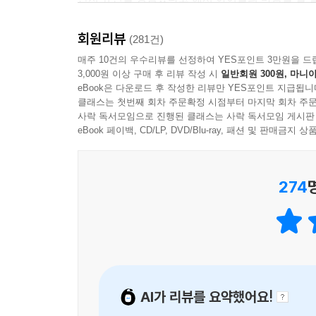
선생님의 칭찬 한마디에 가슴이 두근거렸던 날, 
어린이는 어른의 길잡이
진입하기 위해서는 상당한 노력과 정성을 기울여야
자매?형제?남매 사이, 넓고 환한 친구 집에서 
나는 예전에 ‘어린이는 어른의 길잡이’라는 말을 
호흡해야 한다. 어린이 마음의 미세한 진폭을 느
회원리뷰
(281건)
지금 이 순간 품고 있을 어린 마음들을 깨닫게 된다.
르치고 이끌 생각을 해야지, 어린이한테 길 안내의 
알아야 한다. 김소영은 이런 수고로운 작업을 기꺼
매주 10건의 우수리뷰를 선정하여 YES포인트 3만원을 드
아닌데. 그렇게 생각했다. 그런데 어린이에게 할 말을
명료한 언어로 이토록 재미있고 뭉클하게 들려준다
3,000원 이상 구매 후 리뷰 작성 시
일반회원 300원, 마니아
집이 너무 넓어서 눈을 어디에 두어야 할지 몰랐
eBook은 다운로드 후 작성한 리뷰만 YES포인트 지급됩니
서 길을 아는 게 아니라 어린이에게 무엇을 어떻게
‘김소영’이라는 렌즈로 세계를 들여다보며 우리는 마
들어갔다. 방에는 오로지 그 애만을 위한 침대와 책
클래스는 첫번째 회차 주문확정 시점부터 마지막 회차 주문
우는 일, 즉 교육은 이 세상을 살아가는 우리 모두의
가장 작고 여린 마음들을 다시 꺼내 들여다보고 천
사락 독서모임으로 진행된 클래스는 사락 독서모임 게시판
그리고 곧 할머니가 간식을 ‘쟁반에 받쳐서’ 가지고
사회의 몫으로 돌아오고 만다.
결국은 우리 자신을 향해 있다는 걸.
eBook 페이백, CD/LP, DVD/Blu-ray, 패션 및 판매금
경험한 적도, 한번 상상해 본 적도 없는 상황이었다. 
- 윤가은 (영화감독)
--- p.253~254
어린 마음의 존재를 깨달은 사람들은 더 이상 어린이
274
못해서 할 수 없었던 말이 지금의 어린이들에게도 있을
대신 어린이의 마음을 기억해 내고, 그 마음이 되어
나는 어린이에게 느긋한 어른이 되는 것이 넓게
보람이나 기쁨도 있다. 그것도 성장이라고 할 수 있지
AI가 리뷰를 요약했어요!
어린이의 말에 더 많이 귀를 기울이겠다고 다짐한다