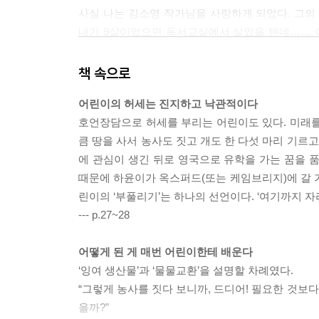
사실 나는 김소영 작가님을 사랑하게 되었다. 그의
내가 9살이었으면 독서교실에서 살았을 텐데…… 
앞으로 돌아가 작가가 독서교실의 어린이들에게 남긴 
아는 것이 저의 큰 영광입니다."(9쪽)
책 속으로
어린이의 허세는 진지하고 낙관적이다
어린이라는 세계는 나의 세계였기도 하다. 지금도
호언장담으로 허세를 부리는 어린이도 있다. 미래를 
시기를 추억하게 한다. 부모님과 함께 자다 처음 혼
큼 땅을 사서 농사도 짓고 개도 한 다섯 마리 기르고
전 시멘트로 매립돼 주차장이 됐다), 내 형제는 
에 관심이 생긴 뒤로 영국으로 유학을 가는 꿈을 품
때문에 하윤이가 옥스퍼드(또는 케임브리지)에 갈 
추억들에서 나아가 어린 나를 보듬어 주기도 한다.
린이의 ‘부풀리기’는 하나의 선언이다. ‘여기까지 자
않는다. 이해할 수 없거나 미웠던 어른들의 행동이 이
--- p.27~28
“참 단정하고 믿음직스럽구나.”라는 칭찬은(방과 
기쁨을 배가 되게 하고 몸가짐을 바르게 하도록 이끈
어떻게 된 게 매번 어린이한테 배운다
안의 어린이를 어루만져 줄 수 있구나. 어린이라는 
‘잉여 생산물’과 ‘물물교환’을 설명할 차례였다.
“그렇게 농사를 짓다 보니까, 드디어! 필요한 것보다
어른의 역할은 뭘까? 책은 아이들과의 다정한 에피
을까?”
아이들이 사는 화려한 집이 거리낌 없이 노출되는 일