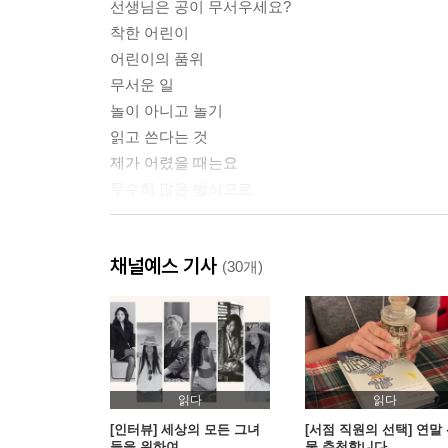
선생님은 공이 무서우세요?
착한 어린이
어린이의 품위
무서운 일
놀이 아니고 놀기
읽고 쓴다는 것
제가 어렸을 때는요
무수히 많은 방식으로
2부 어린이와 나
채널예스 기사
(30개)
가장 외로운 어린이를 기준으로
한 지붕 아래 사는 친구
마음속의 선생님
어린이의 편식, 어른의 편식
선배님 말씀
읽다
읽다
위로가 됐어요
[인터뷰] 세상의 모든 그녀
[서점 직원의 선택] 연말
들을 위하여
물 추천합니다