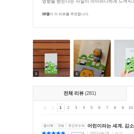
영향을 받는다는 사실이 아이러니하게 느껴지기도
38명
이 이 리뷰를 추천합니다.
3
4
전체 리뷰
(281)
1
2
3
4
5
6
7
8
9
10
어린이라는 세계, 김
종이책
구매
주간우수작
i*******4
2022-04-19
신고