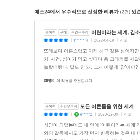
김소영은 ‘남의 집 어른’으로서 우리 사회가 어린이를
어린이를 내쫓거나, 어린이를 일부러 울리고는 
예스24에서 우수작으로 선정한 리뷰가
(2건)
있습
사회에 분노를 표한다. 이런 일련의 흐름은 어린
사회는 자연히 자기 목소리를 내기 어려운 약자
어린이라는 세계, 김
어른에게도 좋은 세상이라는 뜻이다. 양육자가 아
종이책
구매
주간우수작
i*******4
2022-04-19
신고
존중하는 태도를 익혀야 하는 이유가 바로 여기 있다.
|
|
|
또래보다 어른스럽고 이제 친구 같은 심이지만 가
어린이에 대해 생각하다 보면 장애인, 성소수자,
커' 사건. 심이가 먹고 싶다며 촘 크래커를 사
자라서 어른이 되기 때문에 소수자라기보다는 과도기
놀랐더랬다. 말도 안 돼, 그게 어떻게 '참'이야?
사람이라고 여기지 않는 것처럼, 어린이도 미래가 
30명
이 이 리뷰를 추천합니다.
늘 새로운 어린이가 온다. 달리 표현하면 세상에는
시기이기 때문에 모두가 머리를 맞대고 고민해야 하는 일
모든 어른들을 위한 세계
종이책
주간우수작
e*****2
2020-12-30
신고
|
|
|
성인이 되었는데도 내 안에 '어린이라는 세계'
와의 갈등에서도 가장 먼저 반응하는 것은 내 