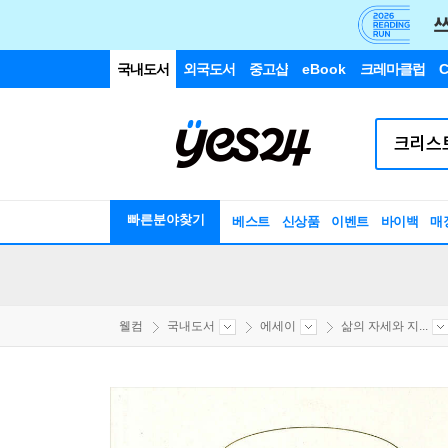
국내도서
외국도서
중고샵
eBook
크레마클럽
C
빠른분야찾기
베스트
신상품
이벤트
바이백
매
웰컴
국내도서
에세이
삶의 자세와 지...