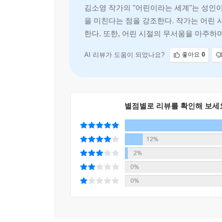
말에 담지 못하는 감정과 분위기가 무엇인지 알아내는
김소영 작가의 "어린이라는 세계"는 성인이
을 미친다는 점을 강조한다. 작가는 어린 
한다. 또한, 어린 시절의 무서움을 마주
어린이에게 좋은 세상은 어른에게도 좋은 세상이다
다음 세대를 맞이하는 ‘남의 집 어른’의 역할
AI 리뷰가 도움이 되었나요?
좋아요
0
김소영은 오랜 기간 어린이에 관한 일을 해 온 
어린이책을 잘 만든다”, “엄마가 아니라 잘 모른다
별점별로 리뷰를 확인해 보세
않듯이, 비양육자라고 해서 어린이에 대해 무지하
만나기 때문에, 어린이가 사회 구성원으로서 누려야 
있다. 가족의 사랑 이외에 ‘남의 집 어른’의 정중한
12%
2%
나는 ‘남의 집 애’라는 말이 좋았다. 그러면 나는 ‘남
0%
좋아하고 샘내고 안심하고 걱정하면서 ‘남의 집 애’
0%
어린이의 초콜릿을 지퍼백에 넣어 주고, 어머니에
얼마든지 될 수 있다. _ 181쪽