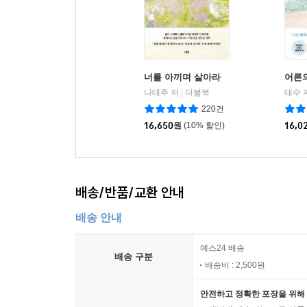
너를 아끼며 살아라
어른
나태주 저
더블북
태수 
|
220건
16,650
원
(10% 할인)
16,0
배송/반품/교환 안내
배송 안내
예스24 배송
배송 구분
배송비 : 2,500원
안전하고 정확한 포장을 위해 