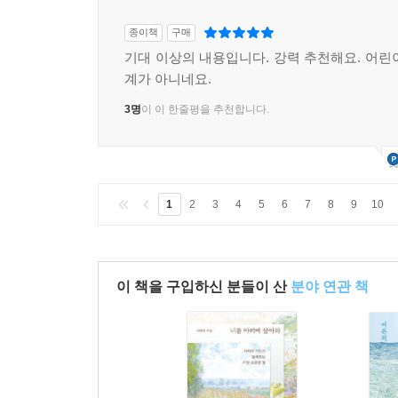
종이책
구매
기대 이상의 내용입니다. 강력 추천해요. 어린
계가 아니네요.
3명
이 이 한줄평을 추천합니다.
1
2
3
4
5
6
7
8
9
10
이 책을 구입하신 분들이 산
분야 연관 책