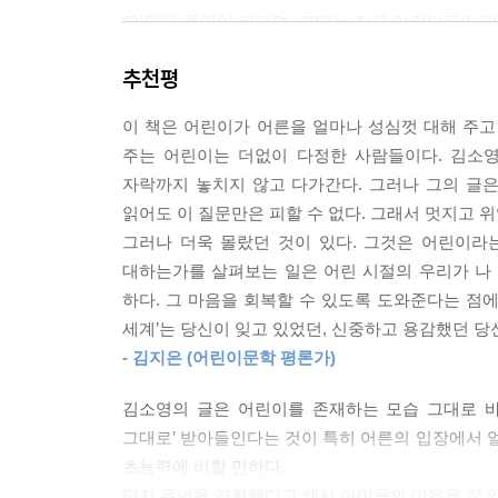
가장 외로운 어린이를 기준으로
“만약에 통일이 된다면, 그때는 지금 어린이들이 커
어린이들도 이 쇼를 본다. ‘세트장’이 아닌, 유명
했다가 ‘아, 이건 아니다’ 하고 없었던 일로 할 수
있을 것이다. 그러나 어떤 어린이에게는 그 집이 꿈속
추천평
231쪽
어린이들이 그럴 것이다. 어린이도 볼 수 있는 프
기는 모습을, 함께 노는 즐거움을, 다양한 가족의 
이 책은 어린이가 어른을 얼마나 성심껏 대해 주고 
특별한 어린이들이 하필 김소영 앞에만 나타난 것
주면 좋겠다. 세상이 멋진 집이라고 어린이를 안심
주는 어린이는 더없이 다정한 사람들이다. 김소영
기록해 두었던 것이다. 이 책 속의 어린이들은 누구
--- p.101~102
자락까지 놓치지 않고 다가간다. 그러나 그의 글은
사람의 개인으로서 등장한다. 김소영은 어린이를 
읽어도 이 질문만은 피할 수 없다. 그래서 멋지고 
우리 곁에 ‘있음’을 드러낸다. 낑낑대며 신발 끈을
이름 모를 어른의 작은 호의
그러나 더욱 몰랐던 것이 있다. 그것은 어린이라
조금 서툴고 느리더라도 자기 몫의 생활을 살뜰하
“그 여성분이요, 저를 처음 보셨을 수도 있잖아요. 
대하는가를 살펴보는 일은 어린 시절의 우리가 나
어린이들을 반기는 김소영의 목소리는 독자의 세계
가니?’ 하고 물어보시는 거예요. 그래서 제가 ‘네’
하다. 그 마음을 회복할 수 있도록 도와준다는 점에
나는 왠지 조마조마했다. 혹시 주이가 모르는 사람
세계’는 당신이 잊고 있었던, 신중하고 용감했던 당
“그 말을 듣고 기분이 어땠어?”
- 김지은 (어린이문학 평론가)
누구나 지나온 어린 시절의 쉽게 꺼내지 못했던 이
“뭐라고 해야 하지? 위로가 됐어요. 그런 날은 운이 
“위로가 됐어요”라고 할 때 주이는 오른손을 가슴에
김소영의 글은 어린이를 존재하는 모습 그대로 바
어린이에게 무심한 어른이라도 한때는 모두 어린이
린이에게는 어른들이 환경이고 세계라는 사실을 그
그대로’ 받아들인다는 것이 특히 어른의 입장에서 얼
정도는 안락하고, 어느 정도는 상처 입은 기억일 
--- p.143~144
초능력에 비할 만하다.
것은 바로 이 지점이다. 김소영이 소개하는 어린이
단지 유년을 경험했다고 해서 아이들의 마음을 잘 알