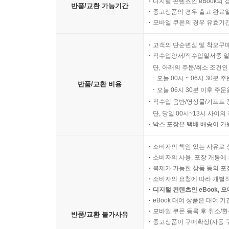
디지털 콘텐츠인 eBook의 
반품/교환 가능기간
중고상품의 경우 출고 완료일
모바일 쿠폰의 경우 유효기간(
고객의 단순변심 및 착오구
직수입양서/직수입일서중 일
단, 아래의 주문/취소 조건인
오늘 00시 ~ 06시 30분 
반품/교환 비용
오늘 06시 30분 이후 주문
직수입 음반/영상물/기프트 
단, 당일 00시~13시 사이
박스 포장은 택배 배송이 가
소비자의 책임 있는 사유로 
소비자의 사용, 포장 개봉에 
복제가 가능한 상품 등의 포장을 
소비자의 요청에 따라 개별
디지털 컨텐츠인 eBook, 
eBook 대여 상품은 대여 기
모바일 쿠폰 등록 후 취소/환
반품/교환 불가사유
중고상품이 구매확정(자동 