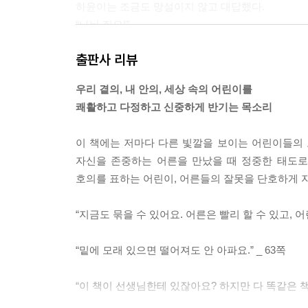
하윤이는 조금도 망설이지 않고 대답했다.
인사가 얼마나 무심한 처사인지 생각에 잠기게 된다.
“나눠 줘요!”
그 밖에 다른 답이 있을 리 없다고 확신하는 얼굴이
“어린이에 대해 생각할수록 우리의 세계는 넓어진다
출판사 리뷰
다. (…) 칠판에 “서로 몸이 달라도 자”라고 썼다
구석구석의 세계가 확장된다. 곁에 있는 어린이, 
“예지야, 그럴 때 ‘무시’의 반대말을 떠올려 보면 좋아
부지런히 살피고 고민하자. 김소영 작가의 모든 문장
우리 곁의, 내 안의, 세상 속의 어린이를
“아! 알았다!”
쾌활하고 다정하고 신중하게 반기는 목소리
유일한 답이라는 듯, 예지는 이렇게 썼다.
“서로 몸이 달라도 같이 놀자.”
이 책에는 저마다 다른 빛깔을 보이는 어린이들의 
--- p.31~36
자신을 존중하는 어른을 만났을 때 정중한 태도로
호의를 표하는 어린이, 어른들의 잘못을 단호하게 
어린이의 품위
나는 어린이들이 좋은 대접을 받아 봐야 계속 좋은 
“지금도 묶을 수 있어요. 어른은 빨리 할 수 있고, 어
로 볼 때 정중한 대접을 받는 어린이는 점잖게 행동
잖음과 정중함을 관계의 기본적인 태도와 양식으로 여
“밑에 모래 있으면 떨어져도 안 아파요.” _ 63쪽
는 ‘이상하다’고 느꼈으면 좋겠다. 사실 내가 진짜 
--- p.41
“이 책이 선생님한테 있잖아요? 하지만 다 똑같은 책이