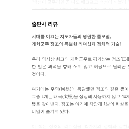
“백성이 굶주리면 곧 나도 배고프고 백성이 배불리 
서둘러야 할 일인데 말할 것이 있겠는가. 이는 백성의
--- p.283
출판사 리뷰
정조는 항상 백성을 물로 보고 임금을 배로 보았다
시대를 이끄는 지도자들의 영원한 롤모델,
왕 스스로 경계를 했다. 정조는 군주민수와 연계하여
개혁군주 정조의 특별한 리더십과 정치적 기술!
삼기도 했다. 그것이 바로‘만천명월주인옹(萬川明月
--- p.357
우리 역사상 최고의 개혁군주로 평가받는 정조(正祖)는
한 발은 과녁을 향해 쏘지 않고 허공으로 날리곤 
동서고금을 막론하고 기득권층들은 자신들만 문자를
것이다.
똑똑해져야 국가가 발전할 수 있다고 확신한 것이
에게 제공하여 올바른 선택을 할 수 있게 하는 것과
여기에는 주역(周易)에 통달했던 정조의 깊은 뜻이 
그중 1개는 태극(太極)을 상징해 사용하지 않고 4
--- p.333
뜻을 찾아낸다. 정조는 여기에 착안해 1발의 화살을 
비밀이 숨겨져 있다.
이 책은 정조의 리더십을 49가지의 정책과 실천