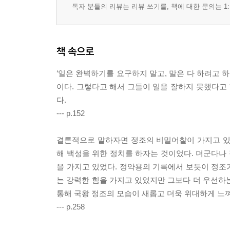
독자 분들의 리뷰는 리뷰 쓰기를, 책에 대한 문의는 1:
44 창조적 사고를 지니고 첨단 기계를 사용하다 316
45 조선의 음악으로 혜경궁의 잔치를 열다 322
46 훈민정음을 활성화하다 329
책 속으로
47 무예를 발전시켜 국방력을 강화하다 334
48 문화의 다양성을 인정하다 341
‘일은 완벽하기를 요구하지 말고, 말은 다 하려고 
49 진경문화로 새로운 문화시대를 열다 350
이다. 그렇다고 해서 그들이 일을 잘하지 못했다고 
다.
에필로그 357
--- p.152
참고문헌 360
결론적으로 말하자면 정조의 비밀어찰이 가지고 있
해 백성을 위한 정치를 하자는 것이었다. 더군다나
을 가지고 있었다. 정약용의 기록에서 보듯이 정조
는 강력한 힘을 가지고 있었지만 그보다 더 우선하
통해 국왕 정조의 모습이 새롭고 더욱 위대하게 느껴
--- p.258