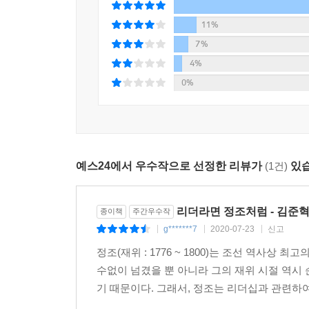
문재인 후보는 자신이 대통령이 된다면 정조의 개
개혁정책을 계승하는 것이라 해도 과언이 아니다. 특
11%
행사에서 한 말은 정조가 마지막 화살 한 발을 명중
7%
힘이 강한 법이다.”
4%
0%
끊임없이 단련하고 훈련하여 스스로 군사(君師)로
군주의 사적 행위는 아무리 사소한 행동이라 해도 곧
잃지 않았다. 정조는 신료들에게 늘 ‘사중지공(私中
예스24에서 우수작으로 선정한 리뷰가
(1건)
있습
연결되도록 강조했고, 윗사람은 덜 가져도 아랫사
사람들, 그리고 이익을 얻었을 때 함께한 이들에게 
리더라면 정조처럼 - 김준
종이책
주간우수작
정조는 소통을 중요시했고, 군신공치(君臣共治)를
g*******7
2020-07-23
신고
|
|
|
오로지 공적인 이익만을 추구하며, 누구보다 따
정조(재위 : 1776 ~ 1800)는 조선 역사
군주로서 엄청난 양의 정무를 소화하면서도 학문에 
수없이 넘겼을 뿐 아니라 그의 재위 시절 역
기 때문이다. 그래서, 정조는 리더십과 관련하여 
또한 불교와 도교, 그리고 서학(西學)을 이단으로