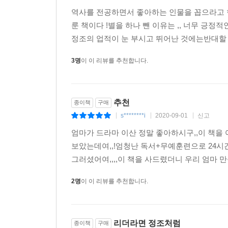
배우는 리더십’과 ‘매력 군주 정조, 그를 더 알고 
역사를 전공하면서 좋아하는 인물을 꼽으라고 한
룬 책이다 !별을 하나 뺀 이유는 ,, 너무 긍
한편 이 책은 김준혁 교수의 ‘정조 시리즈’ 3부작
정조의 업적이 눈 부시고 뛰어난 것에는반대할 마
정조와 다산의 꿈이 어우러진 대동의 도시』이고,
3명
이 이 리뷰를 추천합니다.
군대-장용영』이다. 이제 마지막 작품인 『리더
있다. 이 책을 통해 독자들이 온갖 어려움을 극
도움이 되길 바란다.
추천
종이책
구매
s********i
2020-09-01
신고
|
|
|
엄마가 드라마 이산 정말 좋아하시구,,이 책을
보았는데여,,!엄청난 독서+무예훈련으로 24시
그러셨어여,,,,이 책을 사드렸더니 우리 엄마 만
2명
이 이 리뷰를 추천합니다.
리더라면 정조처럼
종이책
구매