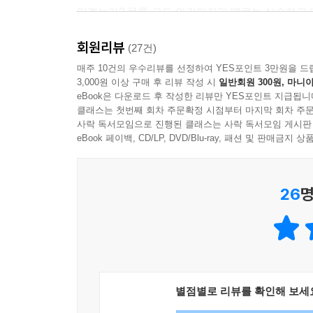
있겠는가? 물론 그도 인간인지라 때로는 실수하고 
소리도 듣기도 했다. 그럼에도 불구하고 우리 역사
회원리뷰
반드시 이 책을 읽어보기를 바란다.
(27건)
매주 10건의 우수리뷰를 선정하여 YES포인트 3만원을 드
3,000원 이상 구매 후 리뷰 작성 시
일반회원 300원, 마니아
조선 후기의 개혁군주 정조의 드라마틱한 삶과 특
eBook은 다운로드 후 작성한 리뷰만 YES포인트 지급됩니
클래스는 첫번째 회차 주문확정 시점부터 마지막 회차 주문
오늘날 우리는 융복합 시대에 살고 있다. 다양한 문
사락 독서모임으로 진행된 클래스는 사락 독서모임 게시판
측면에서 보면 본격적으로 다가올 융복합의 시대
eBook 페이백, CD/LP, DVD/Blu-ray, 패션 및 판매금
시대이기도 하다. 계층 간의 불화, 지역 간의 불
한쪽에서는 융복합의 시대라고 하고, 다른 한쪽에서
26
명
조선 후기의 개혁군주 정조는 비극적인 개인의 삶
죽음 이후 자신에 대한 반대 세력들의 온갖 음
시해기도사건’(정유역변) 등 숱한 죽음의 위기를 
역사상 최고의 지도자로 인정받는 것은 그만이 가지
별점별로 리뷰를 확인해 보세
현재 대한민국을 이끌어가는 리더인 문재인 대통령도