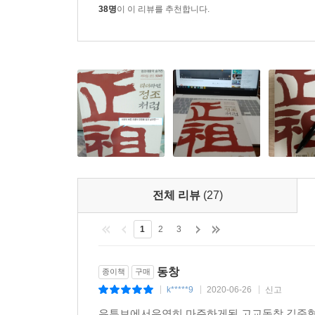
단호히 이야기했다. 성리학, 그것도 주자 성리학
38명
이 이 리뷰를 추천합니다.
자처했던 조선 역사상 최고의 유학자 군주가 또
발전하였고, 정조시대 조선의 문화는 세계적인 수준
길을 나서서는 백성들의 억울함을 들어주고 스스로
키우기 위해 스스로 병법과 무예를 익혔다. 이러
가장 위대한 진경문화의 시대를 만들어냈다. 그래
됐다.
정조 리더십의 비밀은 모든 백성들을 위한 위민사상
전체 리뷰
(27)
군주민수(君舟民水)! 임금은 배고, 백성은 물이
있다는 이야기다. 이러한 ‘군주민수’의 깊은 뜻을 
1
2
3
정조가 아닐까 한다.
동창
종이책
구매
정조는 항상 백성을 물로 보고 임금을 배로 보았다.
k*****9
2020-06-26
신고
|
|
|
비추고, 어느 강은 큰 것이기에 더 많이 비추어서는 
유투브에서우연히 마주하게된 고교동창 김준
서민들에게는 적게 베푸는 것이 아니라 모든 이들