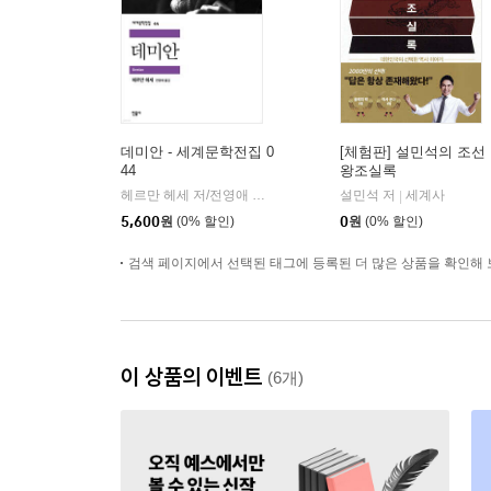
데미안 - 세계문학전집 0
[체험판] 설민석의 조선
44
왕조실록
헤르만 헤세 저/전영애 역
민음사
설민석 저
세계사
|
|
5,600
원
(0% 할인)
0
원
(0% 할인)
검색 페이지에서 선택된 태그에 등록된 더 많은 상품을 확인해 
이 상품의 이벤트
(6개)