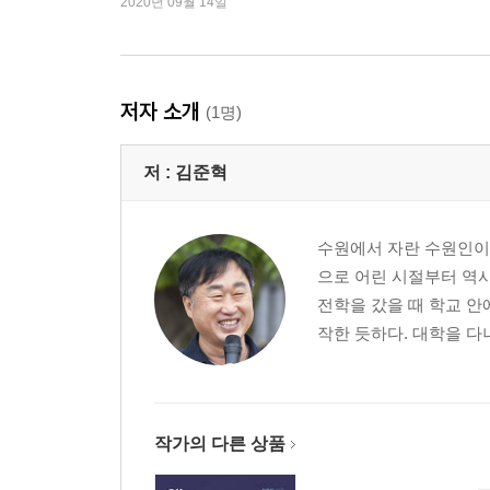
2020년 09월 14일
17 규장각 건립과 초계문신 임명으로 인재 육성의 기
18 시골 유생의 의견도 깊이 새겨듣다 131
19 지역차별을 철폐하여 인재를 키우다 137
저자 소개
(1명)
4장 | 강건한 군주
20 끊임없이 함양하고 성찰하여 분노를 통제하다 14
저 :
김준혁
21 친인척을 멀리 하고 현명한 인재를 등용하다 153
22 9가지 좌우명으로 자신의 뜻을 명확히 밝히다 16
23 호방함과 유머를 보여주다 164
수원에서 자란 수원인이다
24 정통성을 확보하기 위해 치밀하게 준비하다 171
으로 어린 시절부터 역
25 개혁저항세력을 과감히 척결하다 177
전학을 갔을 때 학교 안
26 군사훈련을 진두지휘하다 182
작한 듯하다. 대학을 다
27 국왕의 행차를 백성과 함께하다 190
28 천재지변에 적극 대응하다 198
29 강고한 기득권 세력에 강력하게 맞서다 203
작가의 다른 상품
5장 | 인간적인 모습을 보여주다