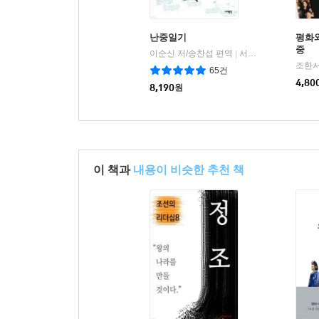
난중일기
평화
중
이순신 저/송찬섭 편역
서해문집
|
조한서
65건
4,80
8,190
원
이 책과
내용이 비슷한 추천 책