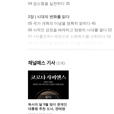
04 검소함을 실천하다 35
2장 | 시대의 변화를 읽다
05 국가 개혁의 이념을 명확히 밝히다 45
06 사적인 감정을 배제하고 탕평의 시대를 열다 52
07 <자휼전칙> 제정으로 사회복지를 강화하다 58
08 금난전권을 혁파하여 경제를 개혁하다 63
09 공公과 사私를 철저히 구분하다 71
10 민주주의 제도의 기반을 마련하다 78
채널예스 기사
11 먼 미래를 내다보고 식목정책을 추진하다 82
(1개)
12 백성을 위해 새로운 법전을 만들다 89
3장 | 인재등용으로 새로운 시대를 열다
13 신분을 초월하여 인재를 등용하다 97
14 정치적 조율을 위한 핵심 인물을 발탁하다 104
읽다
15 개혁을 책임질 핵심인재를 중용하다 111
독서의 달 9월 맞이 문재인
대통령 추천 도서, 판매량
16 미래를 이끌어갈 젊은 인재를 양성하다 118