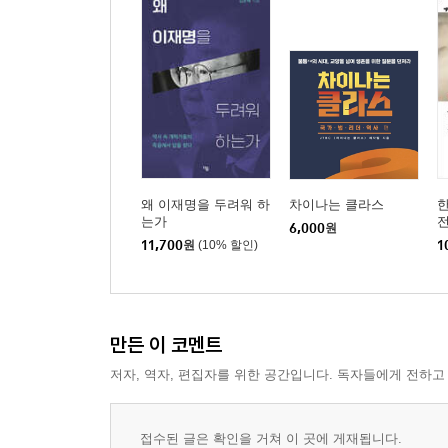
30 참된 효를 실천하다 213
31 자신을 따른 이들을 끝까지 보호하다 222
32 사랑하는 여인에게 최선을 다하다 230
33 측근의 실수를 단호하게 처리하다 237
34 역대 국왕의 계승자로서 위상을 만들다 245
35 진정한 소통을 위해 비밀편지를 주고받다 252
6장 | 포용의 정치를 추구하다
왜 이재명을 두려워 하
차이나는 클라스
36 창덕궁 내원에서 군신동행을 열다 263
는가
6,000
원
37 혁신도시 건설로 경제발전 기반을 마련하다 270
11,700
원
(10% 할인)
1
38 북벌론을 통해 자주의식을 고양시키다 275
39 백성들을 존중하고 세심하게 배려하다 282
40 공자를 내세워 학문의 정통성을 드러내다 290
41 전문 기술자들을 존중하다 296
만든 이 코멘트
42 중요한 일이 있으면 반 잔 술도 입에 대지 않다 3
저자, 역자, 편집자를 위한 공간입니다. 독자들에게 전하고
7장 | 조선의 진경문화시대를 열다
접수된 글은 확인을 거쳐 이 곳에 게재됩니다.
43 활자 주조 활성화로 문예를 부흥시키다 309