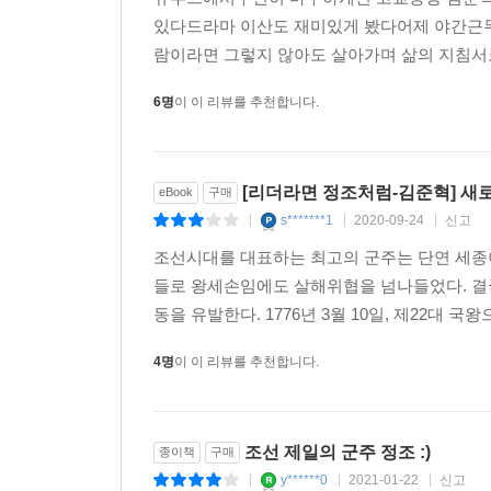
있다드라마 이산도 재미있게 봤다어제 야간근무
람이라면 그렇지 않아도 살아가며 삶의 지침서
정조는 국왕이 된 지 22년째인 1798년에 ‘만천
정확히 알고 있었다. “천이 흐르면 달도 흐른다.
6명
이 이 리뷰를 추천합니다.
이지러진다.” 즉 하늘에 있는 밝은 달이 물과 함
지형을 만나 소용돌이치면 달은 본래의 둥근 모습
물결로 배가 뒤집힌다는 것을 의미하는 것이다. 결국
[리더라면 정조처럼-김준혁] 새로울
eBook
구매
생각이고 이런 생각으로 평생을 살았다.
s*******1
2020-09-24
신고
|
|
|
Jtbc ‘차이나는 클라스’ 화제의 강연을 책으로 읽는
조선시대를 대표하는 최고의 군주는 단연 세종이
들로 왕세손임에도 살해위협을 넘나들었다. 결
이 책에서는 정조의 리더십 코드인 ‘5049’의 
동을 유발한다. 1776년 3월 10일, 제22대 
있다. 어찌 그의 리더십과 백성을 위해 한 일이 4
4명
이 이 리뷰를 추천합니다.
한편으로 노회한 정치가라는 소리도 듣고 보수적인
만나기는 쉽지 않다. 정조의 리더십은 비단 봉건
모든 분야에 응용될 수 있는 리더십이다.
조선 제일의 군주 정조 :)
종이책
구매
y******0
2021-01-22
신고
저자인 김준혁 교수는 ‘정조 전문가’로 널리 이름이
|
|
|