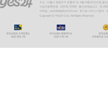
주소 : 서울시 영등포구 은행로 11, 5층~6층(여의도동,일신
사업자등록번호 : 229-81-37000 통신판매업신고 : 제 200
이메일 : yes24help@yes24.com 호스팅 서비스사업자 :
Copyright ⓒ YES24 Corp. All Rights Reserved.