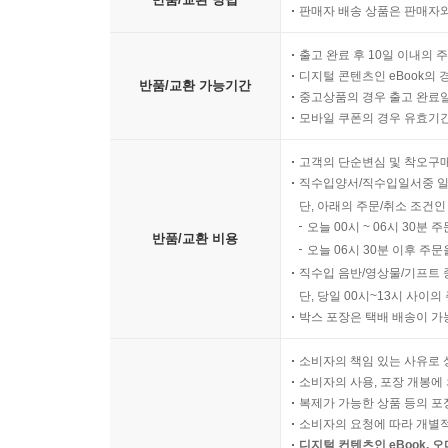
판매자 배송 상품은 판매자와
출고 완료 후 10일 이내의 
디지털 콘텐츠인 eBook의 
반품/교환 가능기간
중고상품의 경우 출고 완료일
모바일 쿠폰의 경우 유효기간(
고객의 단순변심 및 착오구
직수입양서/직수입일서중 일
단, 아래의 주문/취소 조건인
오늘 00시 ~ 06시 30분 
반품/교환 비용
오늘 06시 30분 이후 주문
직수입 음반/영상물/기프트 
단, 당일 00시~13시 사이
박스 포장은 택배 배송이 가
소비자의 책임 있는 사유로 
소비자의 사용, 포장 개봉에 
복제가 가능한 상품 등의 포장을 
소비자의 요청에 따라 개별
디지털 컨텐츠인 eBook, 