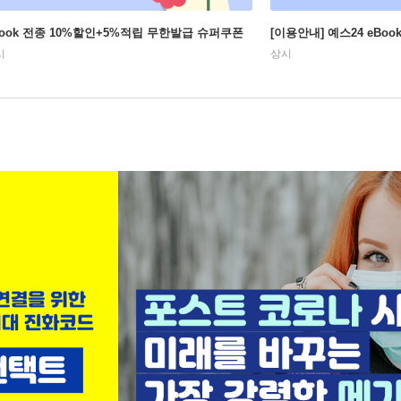
Book 전종 10%할인+5%적립 무한발급 슈퍼쿠폰
[이용안내] 예스24 eBo
시
상시