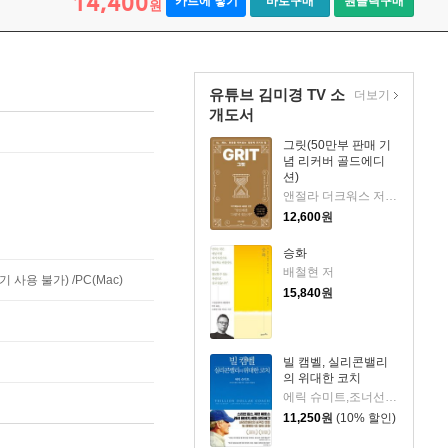
14,400
카트에 넣기
바로구매
원클릭구매
원
유튜브 김미경 TV 소
더보기
개도서
그릿(50만부 판매 기
념 리커버 골드에디
션)
앤절라 더크워스 저/김미정 역
12,600
원
승화
배철현 저
사용 불가) /PC(Mac)
15,840
원
빌 캠벨, 실리콘밸리
의 위대한 코치
에릭 슈미트,조너선 로젠버그,앨런 이글 저/김민주,이엽 역
11,250
원
(10% 할인)