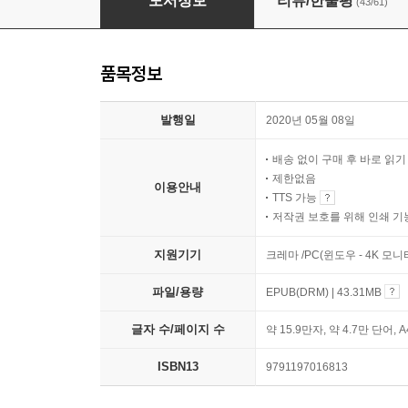
도서정보
리뷰/한줄평
(43/61)
품목정보
발행일
2020년 05월 08일
배송 없이 구매 후 바로 읽
제한없음
이용안내
TTS 가능
저작권 보호를 위해 인쇄 기
지원기기
크레마 /PC(윈도우 - 4K 모
파일/용량
EPUB(DRM) | 43.31MB
글자 수/페이지 수
약 15.9만자, 약 4.7만 단어, 
ISBN13
9791197016813