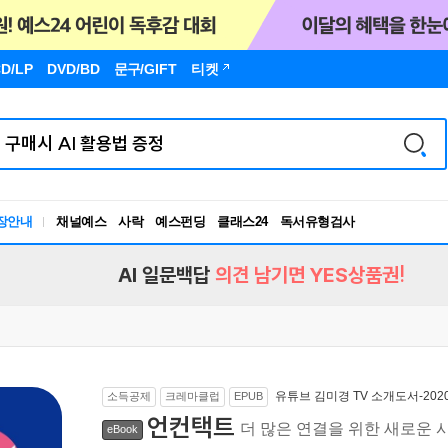
D/LP
DVD/BD
문구
/GIFT
티켓
독서유형검사
RBTI Lab
장안내
채널예스
사락
예스펀딩
클래스24
독서유형검사
AI 일문백답
의견 남기면 YES상품권!
유튜브 김미경 TV 소개도서-2020
소득공제
크레마클럽
EPUB
언컨택트
더 많은 연결을 위한 새로운 
eBook