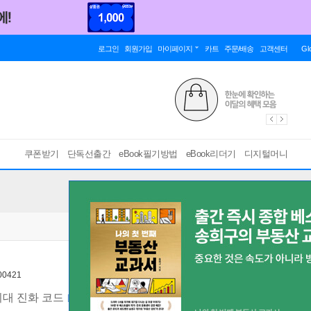
로그인
회원가입
마이페이지
카트
주문/배송
고객센터
Gl
쿠폰받기
단독선출간
eBook필기방법
eBook리더기
디지털머니
0421
시대 진화 코드
[ EPUB ]