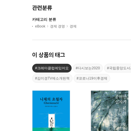
관련분류
카테고리 분류
eBook
경제 경영
경제
이 상품의 태그
#크레마클럽에있어요
#다시보는2020
#국립중앙도서
#김미경TV에소개된책
#코로나19이후경제