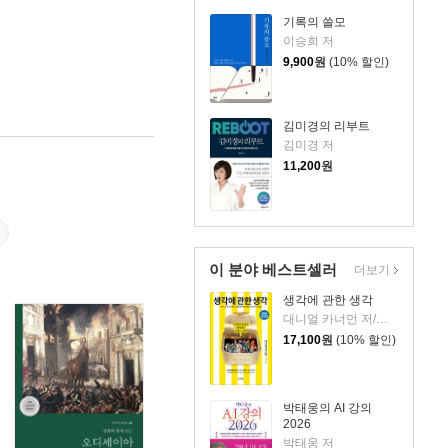
기록의 쓸모
이승희 저
9,900
원
(10% 할인)
김미경의 리부트
김미경 저
11,200
원
이 분야 베스트셀러
더보기
생각에 관한 생각
대니얼 카너먼 저/이창신 역
17,100
원
(10% 할인)
박태웅의 AI 강의
2026
박태웅 저