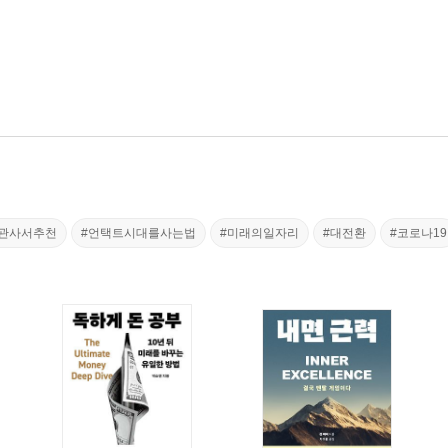
관사서추천
#언택트시대를사는법
#미래의일자리
#대전환
#코로나19