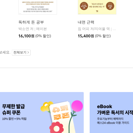
독하게 돈 공부
내면 근력
자음과모음
박소연 저
메이븐
짐 머피 저/지여울 역
윌북(willboo
|
|
|
16,100
원
(0% 할인)
15,400
원
(0% 할인)
보세요.
전체보기