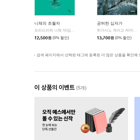
니체의 초월자
공허한 십자가
프리드리히 니체 저/김철 편역
히읏
히가시노 게이고 저/이선희 역
|
12,500
원
(0% 할인)
13,700
원
(0% 할인)
검색 페이지에서 선택된 태그에 등록된 더 많은 상품을 확인해 
이 상품의 이벤트
(5개)