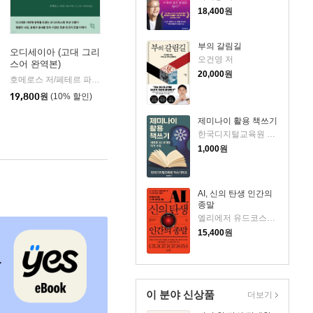
18,400
원
부의 갈림길
오디세이아 (고대 그리
오건영 저
스어 완역본)
k)
20,000
원
호메로스 저/페테르 파울 루벤스 그림/박문재 역
현대지성
|
19,800
원
(10% 할인)
제미나이 활용 책쓰기
한국디지털교육원 책쓰기학교 저
1,000
원
AI, 신의 탄생 인간의
종말
엘리에저 유드코스키,네이트 소아레스 공저/고영훈 역
15,400
원
이 분야 신상품
더보기