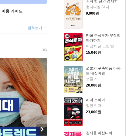
커피 한 잔의 경제학
현다니엘,AI 저
ok 이용 가이드
9,900
원
펼쳐보기
만화 주식투자 무작정
따라하기
이금희 글,그림/윤재수 원작
1
/3
15,040
원
쏘쿨의 구축명품 아파
트 내집마련
쏘쿨 저
20,000
원
리더 포비아
정인호 저
23,000
원
경제를 아십니까