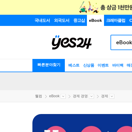
국내도서
외국도서
중고샵
eBook
크레마클럽
C
빠른분야찾기
베스트
신상품
이벤트
바이백
매
웰컴
eBook
경제 경영
경제