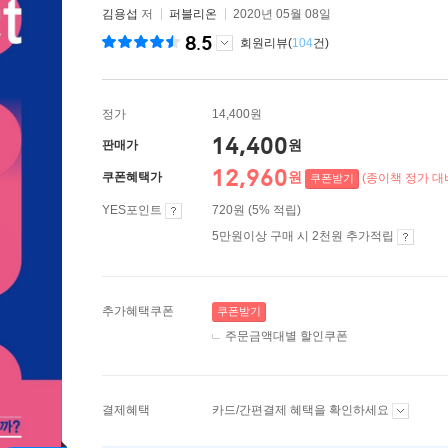
김용섭
저
퍼블리온
2020년 05월 08일
8.5
회원리뷰(
104
건)
정가
14,400원
14,400
원
판매가
12,960
원
쿠폰혜택가
(종이책 정가 대비
쿠폰받기
YES포인트
720원 (5% 적립)
5만원이상 구매 시 2천원 추가적립
추가혜택쿠폰
쿠폰받기
주문금액대별 할인쿠폰
결제혜택
카드/간편결제 혜택을 확인하세요