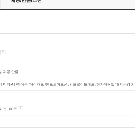
배송/반품/교환
기
능 제공 안함
니터 미지원) /아이폰 /아이패드 /안드로이드폰 /안드로이드패드 /전자책단말기(저사양 기기 
A4 약 100쪽