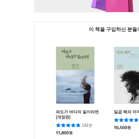
이 책을 구입하신 분
파도가 바다의 일이라면
일곱 해의 마
(개정판)
132건
10,500
원
11,800
원