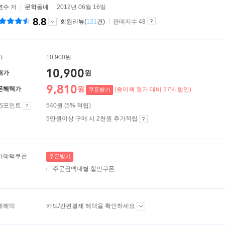
연수
저
문학동네
2012년 06월 16일
8.8
회원리뷰(
121
건)
판매지수 48
가
10,900원
10,900
원
매가
9,810
원
폰혜택가
(종이책 정가 대비 37% 할인)
쿠폰받기
ES포인트
540원 (5% 적립)
5만원이상 구매 시 2천원 추가적립
가혜택쿠폰
쿠폰받기
주문금액대별 할인쿠폰
제혜택
카드/간편결제 혜택을 확인하세요