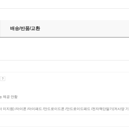
배송/반품/교환
기
능 제공 안함
니터 미지원) /아이폰 /아이패드 /안드로이드폰 /안드로이드패드 /전자책단말기(저사양 기기 