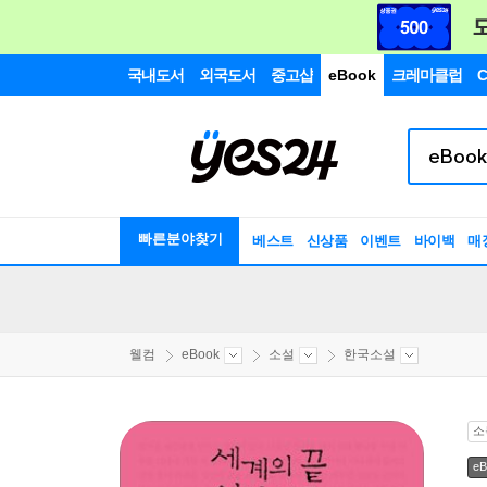
국내도서
외국도서
중고샵
eBook
크레마클럽
C
빠른분야찾기
베스트
신상품
이벤트
바이백
매
웰컴
eBook
소설
한국소설
소
eB