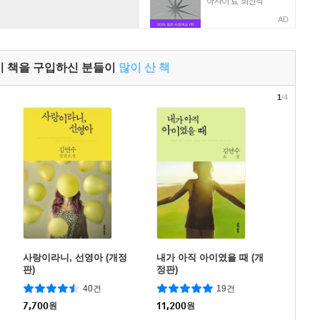
AD
이 책을 구입하신 분들이
많이 산 책
1
/4
사랑이라니, 선영아 (개정
내가 아직 아이였을 때 (개
판)
정판)
40건
19건
7,700
원
11,200
원