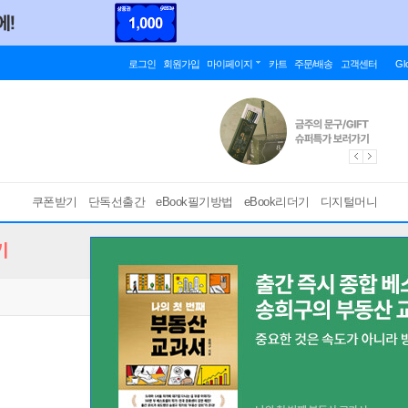
로그인
회원가입
마이페이지
카트
주문/배송
고객센터
Gl
쿠폰받기
단독선출간
eBook필기방법
eBook리더기
디지털머니
기