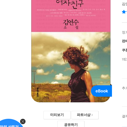
김
정
판
쿠
Y
추
미리보기
파트너샵
결
공유하기