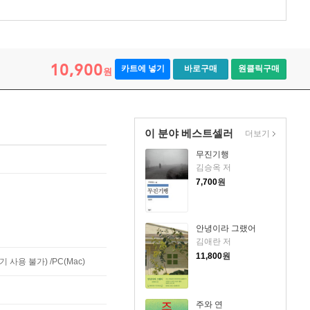
10,900
카트에 넣기
바로구매
원클릭구매
원
이 분야 베스트셀러
더보기
무진기행
김승옥 저
7,700
원
안녕이라 그랬어
김애란 저
11,800
원
사용 불가) /PC(Mac)
주와 연