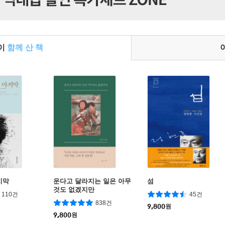
들이
함께 산 책
지막
운다고 달라지는 일은 아무
섬
것도 없겠지만
110건
45건
838건
9,800
원
9,800
원