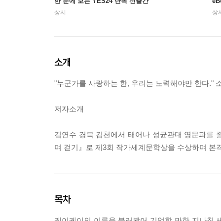
한 눈에 보는 YES24 단독 선출간
e
상시
상
소개
"누군가를 사랑하는 한, 우리는 노력해야만 한다." 
저자소개
김연수 경북 김천에서 태어나 성균관대 영문과를 졸업
며 걷기』로 제3회 작가세계문학상을 수상하며 본
목차
케이케이의 이름을 불러봤어 기억할 만한 지나침 