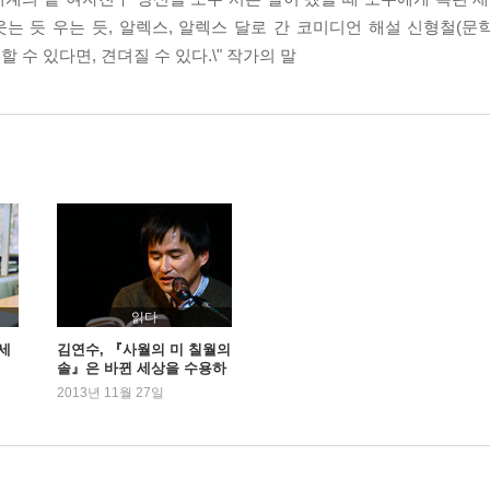
는 듯 우는 듯, 알렉스, 알렉스 달로 간 코미디언 해설 신형철(문학
수 있다면, 견뎌질 수 있다.\" 작가의 말
읽다
세
김연수, 『사월의 미 칠월의
솔』은 바뀐 세상을 수용하
려는 이야기
2013년 11월 27일