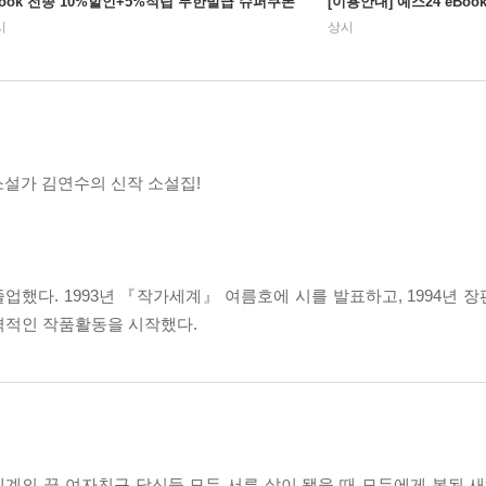
Book 전종 10%할인+5%적립 무한발급 슈퍼쿠폰
[이용안내] 예스24 eBo
시
상시
소설가 김연수의 신작 소설집!
했다. 1993년 『작가세계』 여름호에 시를 발표하고, 1994년 
격적인 작품활동을 시작했다.
세계의 끝 여자친구 당신들 모두 서른 살이 됐을 때 모두에게 복된