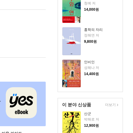
청예 저
14,000
원
홍학의 자리
정해연 저
9,800
원
인비인
성해나 저
14,400
원
이 분야 신상품
더보기
산군
박해로 저
12,900
원