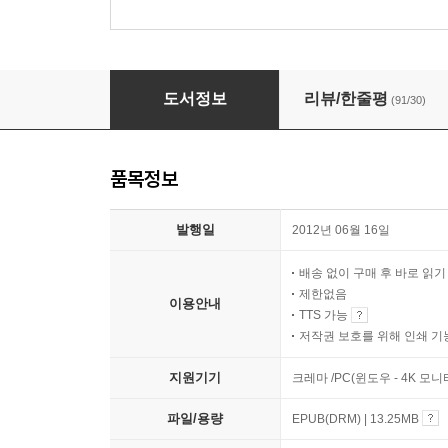
세계의 끝 여자친구
도서정보
리뷰/한줄평
(91/30)
품목정보
발행일
2012년 06월 16일
배송 없이 구매 후 바로 읽
제한없음
이용안내
TTS 가능
저작권 보호를 위해 인쇄 기
지원기기
크레마 /PC(윈도우 - 4K 모
파일/용량
EPUB(DRM) | 13.25MB