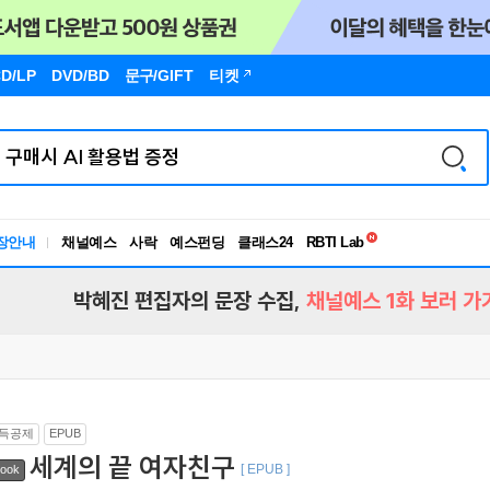
D/LP
DVD/BD
문구
/GIFT
티켓
독서유형검사
RBTI Lab
장안내
채널예스
사락
예스펀딩
클래스24
독서유형검사
박혜진 편집자의 문장 수집,
채널예스 1화 보러 가
득공제
EPUB
세계의 끝 여자친구
[ EPUB ]
ook