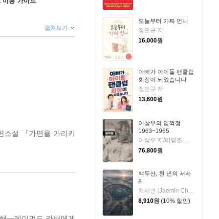
ok 이용 가이드
오늘부터 가짜 언니
펼쳐보기
정민규 저
16,000
원
아빠가 아이돌 팬클럽
회장이 되었습니다
정민규 저
13,600
원
이상우의 임꺽정
1963~1965
장편소설 『가면을 가리키
이상우 저/이영조 그림
76,800
원
백두산, 천 년의 서사
8
차재민 (Jaemin Cha) 저
8,910
원
(10% 할인)
 새해―레이먼드 카버에게