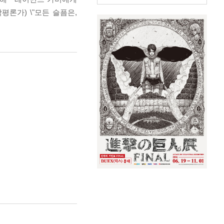
평론가) \"모든 슬픔은,