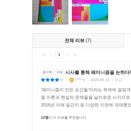
가명으로 알려졌다)가 트랜스젠더 여성이라는 이유
자신의 입학 문제를 둘러싸고 거센 논란이 일자 입
트랜스젠더 차별을 정당화했다는 비판이 제기되고 
성소수자에 대한 차별과 공격은 한국사회 안에서 뿌
전체 리뷰
(7)
차별 행각을 시전한다. 이들은 정치적 영향력 또
지지하지 않는다”는 기묘한 언설을 이끌어내기도 했
1
간극을 어떻게 이해할 수 있을까? 대통령이 되기 위
보수 기독교의 정치적 영향력을 지나치게 의식한 대
시사를 통해 페미니즘을 논하다!
종이책
구매
보느라 ‘누구나 차별받지 않고 살아갈’ 평등한 권리
i*****n
2020-06-10
신고
|
|
|
동안 ‘논의만’ 되고 있다.
‘페미니즘이 만든 순간들’이라는 부제에 걸맞
즘 이론과 현실의 문제들을 날카로운 시각으로 
‘싸움’은 우리를 다른 세계로 이끌었다
2016년 이래 일간지 등 다양한 지면에 게재했
세상은 아직 녹록치 않지만, 지난 몇 년간 페미니
12명
이 이 리뷰를 추천합니다.
싸움을 벌여왔다.