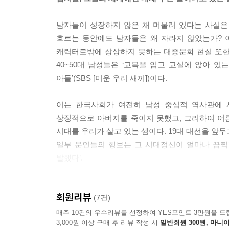
사는 끝날 때가 되었다.
--- p.52
남자들이 성장하지 않은 채 머물러 있다는 사실은
흐르는 동안에도 남자들은 왜 자라지 않았는가? 이
당신이 싸워야 할 대상은 떨어지지도 않을 ‘콩고물
캐릭터로밖에 상상하지 못하는 대중문화 현실 또한 가리킨
게 힘을 주는 가부장제라는 구조다. 남성 페미니스트
40~50대 남성들은 ‘교복을 입고 교실에 앉아 있는
--- p.71~72
아들’(SBS [미운 우리 새끼])이다.
트랜스젠더 여군의 탄생은 근대 국민국가 만들기를
이는 한국사회가 여전히 남성 중심적 역사관에 사
스젠더 인권운동의 발전과 함께 A 하사의 싸움이 가능
상징적으로 아버지를 죽이지 못했고, 그리하여 어른의
--- p.125
시대를 우리가 살고 있는 셈이다. 19대 대선을 앞두고
일부 문인들의 행보는 그 시대정신이 얼마나 끔찍
이화여대 학생들이 경찰과 대치 중에 ‘투쟁가’로 소
발했다’.
계를 다시 만나고 있다. 그렇게 다시 만나는 세계는 
--- p.146
하지만 ‘철들지 않는 남자들’보다 더 해로운 건 이
회원리뷰
추방하는 상상력을 통해 작동한다. 그런 점에서 
(7건)
“뿌리내리면서 이동하기rooting and shifting
있는지, 얼마나 더 나쁜 해악을 가져올 수 있는지 묻
매주 10건의 우수리뷰를 선정하여 YES포인트 3만원을 드
한다는 점에서, 그리고 스스로를 드러낸 타자와 대면
3,000원 이상 구매 후 리뷰 작성 시
일반회원 300원, 마니아
올라오는 일이 대체 어떻게 가능한 걸까? 그건 여