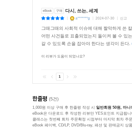
2015년 페미니즘에 관한 남성 평론가 K의 황당하고
다시, 쓰는, 세계
eBook
구매
운동(2015), 강남역 여성살인 사건 추모 운동(2
a*******g
2024-07-30
신고
|
|
|
‘○○계_내_성폭력’ 운동, 서지현 검사의 폭로로 시작된
그때그때의 사회적 이슈에 대해 짤막하게 쓴 
안희정 전 충남 지사 재판(2018~2019) 및 징역 확
어떤 사건들로 표출되었는지 돌이켜 볼 수 있는
갈 수 있도록 손을 잡아야 한다는 생각이 든다.
그리고 그들의 싸움은 새로운 세계를 열어가는 중
길조차 보이지 않던 때도 많았다. 페미니즘에 대한 
이 리뷰가 도움이 되었나요?
진정성을 의심하는 냉소와 비웃음을 보내기도 했다
소비자운동(여성 참정권 운동을 다룬 영화 [서프
1
게 아니냐는 염려와 비판을 제기한 일이 있었다.
그러나 저자는 이 구호가 시장논리에서 비롯된 것이
한줄평
(5건)
있다고 역설한다. “이 움직임은 남성 중심적인 재
1,000원 이상 구매 후 한줄평 작성 시
일반회원 50원, 마니
물리적 폭력을 조장하고 제도적 차별을 정당화했다
eBook은 다운로드 후 작성한 리뷰만 YES포인트 지급됩니
‘페미니즘은 돈이 된다’는 더 이상 가부장제적 자본
클래스는 첫번째 회차 주문확정 시점부터 마지막 회차 주문
eBook 페이백, CD/LP, DVD/Blu-ray, 패션 및 판매금
이 사회에서 ‘상품’이 되는 건 언제나 상식적으로