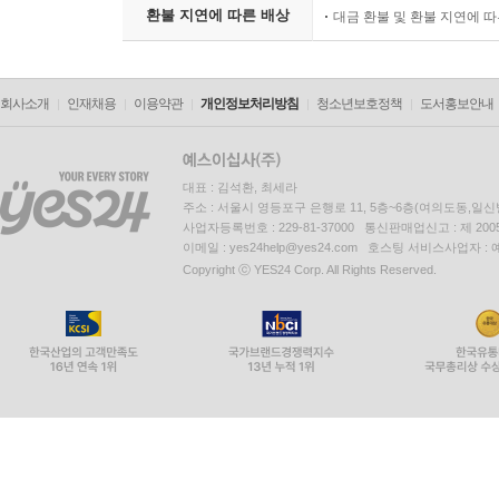
환불 지연에 따른 배상
대금 환불 및 환불 지연에 
회사소개
인재채용
이용약관
개인정보처리방침
청소년보호정책
도서홍보안내
대표 : 김석환, 최세라
주소 : 서울시 영등포구 은행로 11, 5층~6층(여의도동,일신
사업자등록번호 : 229-81-37000 통신판매업신고 : 제 200
이메일 : yes24help@yes24.com 호스팅 서비스사업자 :
Copyright ⓒ YES24 Corp. All Rights Reserved.