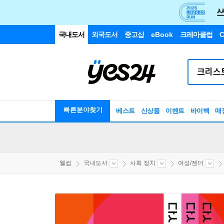
국내도서
외국도서
중고샵
eBook
크레마클럽
C
빠른분야찾기
베스트
신상품
이벤트
바이백
매
웰컴
국내도서
사회 정치
여성/젠더