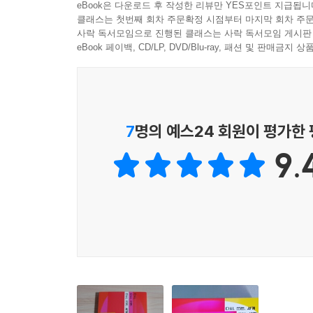
--- p.173
eBook은 다운로드 후 작성한 리뷰만 YES포인트 지급됩니
인기 게시물을 ‘작품’이라 칭하는 것도 그런 이유에
클래스는 첫번째 회차 주문확정 시점부터 마지막 회차 주문
사락 독서모임으로 진행된 클래스는 사락 독서모임 게시판
청소년 참정권이라는 혁명이 하나의 결실을 맺을 때,
남성 중심 사회에서 여자는 으레 남자들이 교환하는
eBook 페이백, CD/LP, DVD/Blu-ray, 패션 및 판매금
될 것이다. 그렇게 확장된 민주주의가 당사자뿐만 
수단으로 동원할 수 있다고 믿는 남성 중심 사회
--- p.181~182
어떻게 존재할 수 있을까?
여전히 우리는 각자의 맥락에서 각자의 ‘노예의 조건
혐오의 시대, 존재를 해치는 ‘해로운 말들’
7
명의 예스24 회원이 평가한
다. 서로의 말에 귀를 기울이면서 함께 버텨야 한다
금 바꾸어놓았다는 것을 발견하게 되지 않을까.
9.
누군가를 배제하고 대상화해야만 성립 가능한 뒤틀
여성만이 아니며, 성소수자, 장애인, 하청노동자 
--- p.215~216
이러한 혐오가 이제 하나의 ‘시장’을 형성했다고 진
확산되었고, 그 결과 한국에도 본격적인 ‘혐오 시장’
“혐오가 팔린다는 것은 다른 말로는 혐오가 정치의 
된다. 그리고 이는 말 그대로 생명을 죽이는 정치로 
무엇보다 ‘성소수자 혐오’는 지금 이 순간에도 