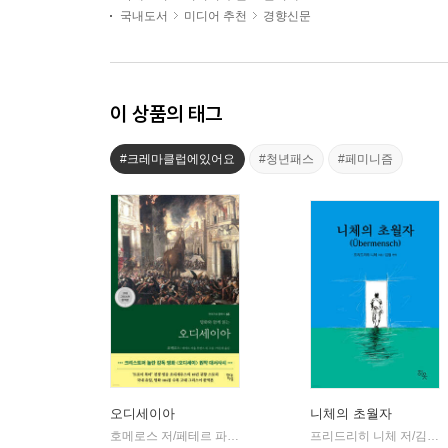
국내도서
미디어 추천
경향신문
이 상품의 태그
#크레마클럽에있어요
#청년패스
#페미니즘
오디세이아
니체의 초월자
호메로스 저/페테르 파울 루벤스 그림/박문재 역
현대지성
프리드리히 니체 저/김철 편역
|