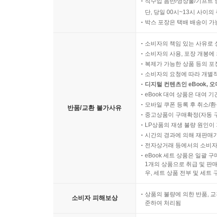
직수입 음반/영상물/기프트 
단, 당일 00시~13시 사이
박스 포장은 택배 배송이 가
소비자의 책임 있는 사유로 
소비자의 사용, 포장 개봉에 
복제가 가능한 상품 등의 포장을 
소비자의 요청에 따라 개별
디지털 컨텐츠인 eBook, 
eBook 대여 상품은 대여 기
모바일 쿠폰 등록 후 취소/환
반품/교환 불가사유
중고상품이 구매확정(자동 
LP상품의 재생 불량 원인이 기
시간의 경과에 의해 재판매가
전자상거래 등에서의 소비자
eBook 세트 상품은 일괄 
1개의 상품으로 취급 및 판매
우, 세트 상품 전부 및 세트
상품의 불량에 의한 반품, 교
소비자 피해보상
준하여 처리됨