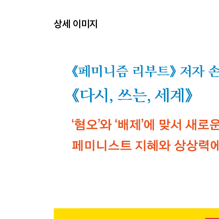
91 · 차별에 찬성한 어떤 페미니스트 대통령
95 · 동일범죄 동일수사 동일처벌
상세 이미지
99 · 반지성적 의미 왜곡에 대응하는 법
103 · 페미니즘과 포퓰리즘이 교차할 때
107 · 어떤 정치인은 더 해롭다
111 · 대한민국이 신정국가입니까?
115 · ‘보이지 않는 것’이 보여주는 것
119 · ‘보이는 것’이 들려드릴 이야기
123 · A 하사와 함께 질문하자
3 싸움이 열어준 세계
129 · 페미니즘은 ‘파워’가 된다
133 · 더 이상 가만히 있지 않겠다
138 · ‘가모장’과 ‘문명남’으로부터 배우라
143 · 다시 만난 세계
147 · 싸움에도 머뭇거림은 필요하다