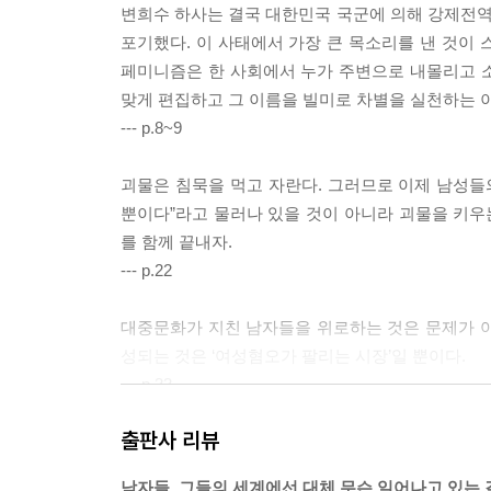
변희수 하사는 결국 대한민국 국군에 의해 강제전
포기했다. 이 사태에서 가장 큰 목소리를 낸 것
페미니즘은 한 사회에서 누가 주변으로 내몰리고 
맞게 편집하고 그 이름을 빌미로 차별을 실천하는 이
--- p.8~9
괴물은 침묵을 먹고 자란다. 그러므로 이제 남성들
뿐이다”라고 물러나 있을 것이 아니라 괴물을 키우는
를 함께 끝내자.
--- p.22
대중문화가 지친 남자들을 위로하는 것은 문제가 아니
성되는 것은 ‘여성혐오가 팔리는 시장’일 뿐이다.
--- p.33
출판사 리뷰
변화를 갈망하면서 싸움을 시작한 여성들 앞에서 
체로서 남성이 아닌, 역사를 만들어가지 못하는 
남자들, 그들의 세계에선 대체 무슨 일어나고 있는 