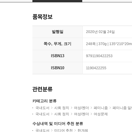
품목정보
발행일
2020년 02월 24일
쪽수, 무게, 크기
248쪽 | 370g | 135*210*20
ISBN13
9791190422253
ISBN10
1190422255
관련분류
카테고리 분류
국내도서
사회 정치
여성/젠더
페미니즘
페미니즘 일
국내도서
사회 정치
여성/젠더
여성문제
수상내역 및 미디어 추천 분류
국내도서
미디어 추천
한겨레