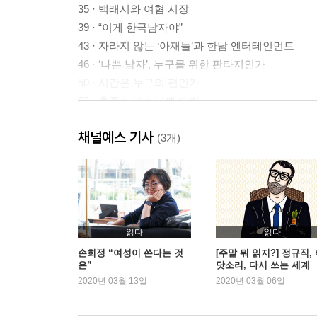
35 · 백래시와 여혐 시장
39 · “이게 한국남자야”
43 · 자라지 않는 ‘아재들’과 한남 엔터테인먼트
46 · ‘나쁜 남자’, 누구를 위한 판타지인가
50 · 시간은 누구의 편인가
53 · 홍준표 대표님께 드림
57 · ‘가부장제 이후’는 오지 않았다
채널예스 기사
61 · 고개 숙인 남자, 잘나가는 여자?
(3개)
65 ·〈조커〉, 어느 인셀의 탄생
69 · 남자들이여, 더 가까이 오라
2 해로운 말들 앞에서
읽다
읽다
75 · ‘개독’은 혐오 표현일까?
손희정 “여성이 쓴다는 것
[주말 뭐 읽지?] 정규직,
은”
닷소리, 다시 쓰는 세계
79 · 87년 민주항쟁 30주년을 맞이하는 한 가지 방
2020년 03월 13일
2020년 03월 06일
83 · ‘길라임’은 무엇의 이름인가?
87 · 수치심의 학교