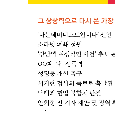
151 · 월경, 그리고 지극히 평범한 권리
155 · 여러분, “자, 이제 댄스타임”
159 · 콘돔은 섹시하다
163 · 영화제도의 남성 카르텔을 묻는다
167 · 소소하지만 드라마틱한, “3시 STOP!”
171 · 얼굴을 되찾는 용기
175 · 비혼주의자의 싱가포르 여행과 성평등 개헌
179 · 또 하나의 혁명, 청소년 참정권 운동
183 · 두려워 말라, 그들은 그저 세상을 바꾸고 있
187 · 위력에 의한 간음죄, 최협의설을 넘어서자
191 · 나이키 페미니즘을 타고 넘기
4 삶이 저절로 계속된 것이었을까?
197 · 피난하지 못하는 사람들
201 · 머무르지 않는 마음, 〈파란나비효과〉
205 · 마음껏 음란하라
209 · 공주가 돌아왔다