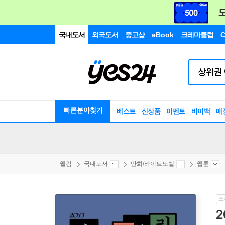
국내도서
외국도서
중고샵
eBook
크레마클럽
C
빠른분야찾기
베스트
신상품
이벤트
바이백
매
웰컴
국내도서
만화/라이트노벨
웹툰
소
2