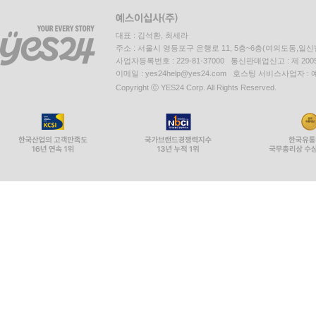
대표 : 김석환, 최세라
주소 : 서울시 영등포구 은행로 11, 5층~6층(여의도동,일신
사업자등록번호 : 229-81-37000 통신판매업신고 : 제 200
이메일 : yes24help@yes24.com 호스팅 서비스사업자 :
Copyright ⓒ YES24 Corp. All Rights Reserved.