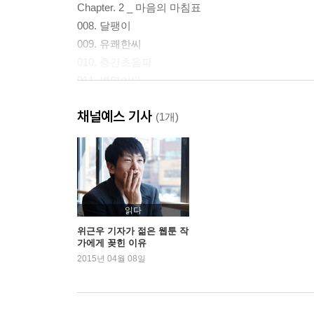
Chapter. 2 _ 마음의 마침표
008. 달팽이
009. 유쾌한씨
010. 층간초음파
011. 별명이다
012. 글 그림 조석
채널예스 기사
013. 개미용
(1개)
014. 새해 다짐 어디까지 왔지
015. 500화 기념 작가 털이
Chapter. 3 _ 마음의 물음표
016. 누구지
읽다
017. 두려움으로 모르는 조석
위근우 기자가 젊은 웹툰 작
가에게 꽂힌 이유
018. 조석의 정치
2015년 04월 08일
019. 함정에 빠진 것 같다
020. 게임을 시작하지
021. 아무도 예상 안 한 2부작(나도)