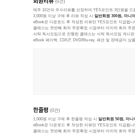
회원리뷰
단순히 유행어를 넘어 우리의 생활에서도 자연스럽
(0건)
바꿨다고 해도 과언이 아닐 정도로 그 파급력이 
매주 10건의 우수리뷰를 선정하여 YES포인트 3만원을 드
3,000원 이상 구매 후 리뷰 작성 시
일반회원 300원, 마니아
Ver.1〉에서도 여전히 이어지고 있으니 둘이 보다
eBook은 다운로드 후 작성한 리뷰만 YES포인트 지급됩니
클래스는 첫번째 회차 주문확정 시점부터 마지막 회차 주문
〈마음의 소리〉식 트렌드 메이킹
사락 독서모임으로 진행된 클래스는 사락 독서모임 게시판
〈마음의 소리〉의 등장은 지금까지 예쁘고 멋있는
eBook 페이백, CD/LP, DVD/Blu-ray, 패션 및 판매금
독특한 캐릭터는 순식간에 네티즌들의 눈을 사로잡
오래다. 연재 6년 동안 흔들리지 않는 인기에 힘입어
〈마음의 소리〉는 웹툰이라는 신생 만화장르의 한계
한줄평
(0건)
1,000원 이상 구매 후 한줄평 작성 시
일반회원 50원, 마니
eBook은 다운로드 후 작성한 리뷰만 YES포인트 지급됩니
클래스는 첫번째 회차 주문확정 시점부터 마지막 회차 주문