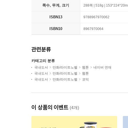
쪽수, 무게, 크기
288쪽 | 518g | 153*224*20
ISBN13
9788967970062
ISBN10
8967970064
관련분류
카테고리 분류
국내도서
만화/라이트노벨
웹툰
네이버 연재
국내도서
만화/라이트노벨
웹툰
국내도서
만화/라이트노벨
코믹
이 상품의 이벤트
(4개)