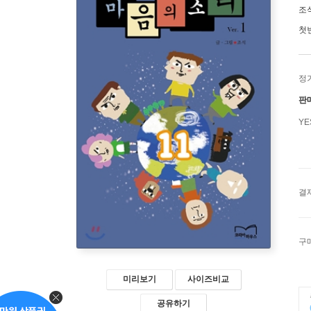
조
첫
정
판
Y
결
구
미리보기
사이즈비교
공유하기