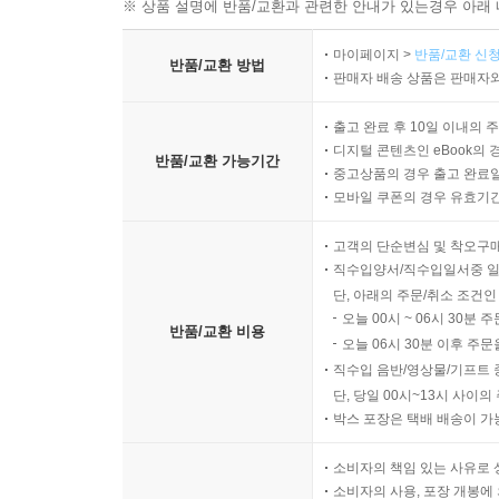
※ 상품 설명에 반품/교환과 관련한 안내가 있는경우 아래 
마이페이지 >
반품/교환 신청
반품/교환 방법
판매자 배송 상품은 판매자와
출고 완료 후 10일 이내의 
디지털 콘텐츠인 eBook의 
반품/교환 가능기간
중고상품의 경우 출고 완료일
모바일 쿠폰의 경우 유효기간(
고객의 단순변심 및 착오구
직수입양서/직수입일서중 일
단, 아래의 주문/취소 조건인
오늘 00시 ~ 06시 30분 
반품/교환 비용
오늘 06시 30분 이후 주문
직수입 음반/영상물/기프트 
단, 당일 00시~13시 사이
박스 포장은 택배 배송이 가
소비자의 책임 있는 사유로 
소비자의 사용, 포장 개봉에 