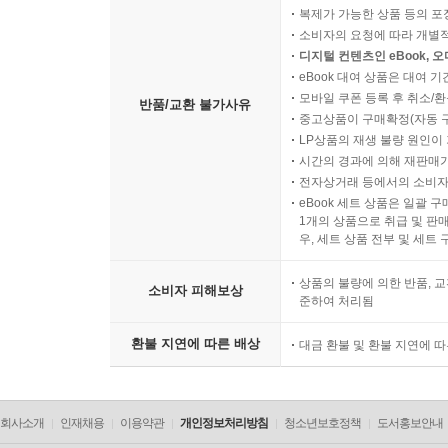
복제가 가능한 상품 등의 포장을 
소비자의 요청에 따라 개별
디지털 컨텐츠인 eBook, 
eBook 대여 상품은 대여 기
모바일 쿠폰 등록 후 취소/환
반품/교환 불가사유
중고상품이 구매확정(자동 
LP상품의 재생 불량 원인이 기
시간의 경과에 의해 재판매가
전자상거래 등에서의 소비자
eBook 세트 상품은 일괄 
1개의 상품으로 취급 및 판매
우, 세트 상품 전부 및 세트
상품의 불량에 의한 반품, 교
소비자 피해보상
준하여 처리됨
환불 지연에 따른 배상
대금 환불 및 환불 지연에 
회사소개
인재채용
이용약관
개인정보처리방침
청소년보호정책
도서홍보안내