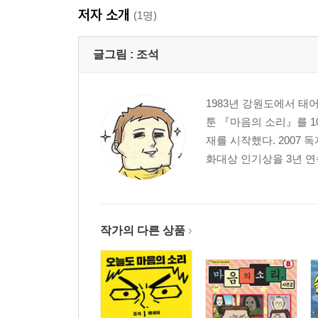
022. 파워과장
저자 소개
(1명)
023. 난 괜찮다
글그림 :
조석
Chapter. 4 _ 느낌표
024. 진자리 마른자리
025. 판매왕
1983년 강원도에서 태
026. 소원을 말했다
툰 『마음의 소리』를 1
027. 장사 하자
재를 시작했다. 2007
028. 마법 조석
화대상 인기상을 3년 연속 
029. 건망져
030. 가격vs고객
작가의 다른 상품