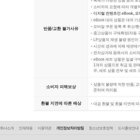
복제가 가능한 상품 등의 포장을 
소비자의 요청에 따라 개별
디지털 컨텐츠인 eBook, 
eBook 대여 상품은 대여 기
모바일 쿠폰 등록 후 취소/환
반품/교환 불가사유
중고상품이 구매확정(자동 
LP상품의 재생 불량 원인이 기
시간의 경과에 의해 재판매가
전자상거래 등에서의 소비자
eBook 세트 상품은 일괄 
1개의 상품으로 취급 및 판매
우, 세트 상품 전부 및 세트
상품의 불량에 의한 반품, 교
소비자 피해보상
준하여 처리됨
환불 지연에 따른 배상
대금 환불 및 환불 지연에 
회사소개
인재채용
이용약관
개인정보처리방침
청소년보호정책
도서홍보안내