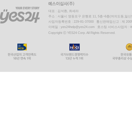
대표 : 김석환, 최세라
주소 : 서울시 영등포구 은행로 11, 5층~6층(여의도동,일신
사업자등록번호 : 229-81-37000 통신판매업신고 : 제 200
이메일 : yes24help@yes24.com 호스팅 서비스사업자 :
Copyright ⓒ YES24 Corp. All Rights Reserved.