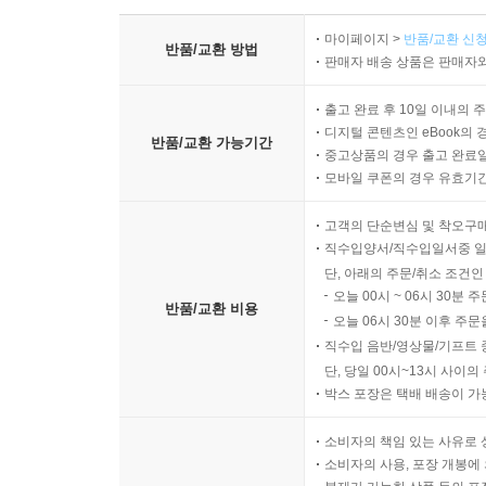
마이페이지 >
반품/교환 신청
반품/교환 방법
판매자 배송 상품은 판매자와
출고 완료 후 10일 이내의 
디지털 콘텐츠인 eBook의 
반품/교환 가능기간
중고상품의 경우 출고 완료일
모바일 쿠폰의 경우 유효기간(
고객의 단순변심 및 착오구
직수입양서/직수입일서중 일
단, 아래의 주문/취소 조건인
오늘 00시 ~ 06시 30분 
반품/교환 비용
오늘 06시 30분 이후 주문
직수입 음반/영상물/기프트 
단, 당일 00시~13시 사이
박스 포장은 택배 배송이 가
소비자의 책임 있는 사유로 
소비자의 사용, 포장 개봉에 