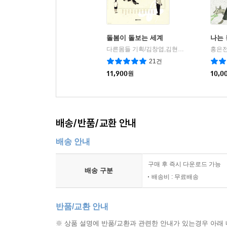
돌봄이 돌보는 세계
나는
다른몸들 기획/김창엽,김현미,박목우,백영경,안숙영,염윤선,오승은,전근배,조한진희 등저
홍은전
21건
11,900
원
10,0
배송/반품/교환 안내
배송 안내
구매 후 즉시 다운로드 가능
배송 구분
배송비 : 무료배송
반품/교환 안내
※ 상품 설명에 반품/교환과 관련한 안내가 있는경우 아래 