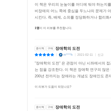
대상으로 대대적인 단종수술을 시행하고, 안락사라
이 책은 우리의 눈높이를 어디에 둬야 하는지를
북유럽 국가(스웨덴, 덴마크, 노르웨이, 핀란드)
비장애의 어느 쪽에 중심을 두느냐의 문제가 아
(민간이 아닌) 정부 차원에서 ‘국가인종생물학연구
시킨다. 즉, 배제, 소외를 정당화하거나 합리화
시행했다.
1명
이 이 리뷰를 추천합니다.
우생학은 여전히 우리의 일상을 지배한다
그렇다면 지금은 어떨까? 이제 그런 끔찍한 우생학
변화에 부응해 ‘인류유전학’과 ‘의료유전학’이라
장애학의 도전
종이책
구매
단종수술이나 안락사 같은 방식이 아니더라도, 장애인
m****h
2021-02-11
신고
|
|
|
초음파 검사, 양수 검사 등 산부인과에서 흔히 실시
"장애학의 도전" 은 관점이 아닌 시좌에서의 
함으로써 장애를 가진 태아에 한해 선별적 낙태가 
는 점을 강조한다. 이 책은 장애학 연구의 많은
산전 검사는 표면적으로 예비 부모의 ‘충분한 정
200년 전까지는 장애라는 개념도 장애인도 존재
여겨진다. 그러나 산전 검사는 사실상 ‘행선지가 
검사는 이미 양수 검사 같은 진단 검사를 전제하며,
이 리뷰가 도움이 되었나요?
양수 검사를 통해 다운증후군을 지닌 태아를 임신한 
또한 산전 검사 및 검사를 바탕으로 이루어지는 
차단해야 한다는 논리는, 장애를 단순한 비극이
장애학의 도전
종이책
구매