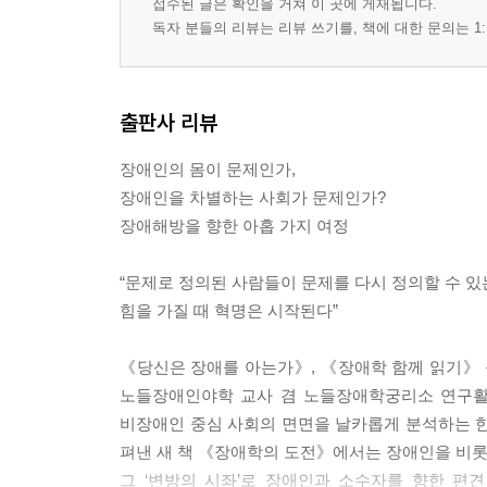
접수된 글은 확인을 거쳐 이 곳에 게재됩니다.
9장 모두를 위한 노동사회를 향해
독자 분들의 리뷰는 리뷰 쓰기를, 책에 대한 문의는 1:
1. 불인정 노동자로서의 장애인
2. 왜 이것은 노동이 아니란 말인가?
3. 사회적 가치에 대한 인정투쟁
출판사 리뷰
4. 노동시장을 넘어 공공시민노동 체제로
장애인의 몸이 문제인가,
참고문헌
장애인을 차별하는 사회가 문제인가?
장애해방을 향한 아홉 가지 여정
“문제로 정의된 사람들이 문제를 다시 정의할 수 있
힘을 가질 때 혁명은 시작된다”
《당신은 장애를 아는가》, 《장애학 함께 읽기》 등의
노들장애인야학 교사 겸 노들장애학궁리소 연구활동
비장애인 중심 사회의 면면을 날카롭게 분석하는 한
펴낸 새 책 《장애학의 도전》에서는 장애인을 비롯
그 ‘변방의 시좌’로 장애인과 소수자를 향한 편