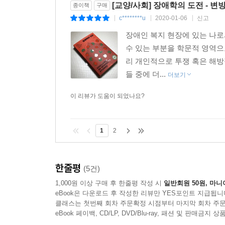
[교양/사회] 장애학의 도전 - 
종이책
구매
규범성과 정상성에 미달하는 다른 인간들을 차별하
c********u
2020-01-06
신고
|
|
|
‘인간중심주의의 극복’과 관련해 빼놓을 수 없
장애인 복지 현장에 있는 나로
되풀이했다. 그는 인간이 동물들을 대상으로 저지르는
수 있는 부분을 학문적 영역으
권리와 평등을 주창한 바 있다. 하지만 ‘인간 
리 개인적으로 투쟁 혹은 해방
아이러니하게도 그는 ‘이성’과 ‘언어능력’을 근거
들 중에 더...
더보기
전제하는 그 위계를 벗어나지는 못한 것이다. 그
세계로 추방된다. 동물보다 낮은 ‘이성’과 ‘언어능
이 리뷰가 도움이 되었나요?
단순하고 나이브하다. 오히려 그가 ‘인간중심주의’의
17세기의 스피노자, 그리고 2011년 타계한 
우월하지 않다. 심지어 이들과의 공생관계 없이는 
1
2
타인 혹은 다른 개체들에게 의존하고 있다. 이런 관
수많은 관계들을 인식하게 되면, 더 이상 여러 존재
한줄평
것이 아니라, 하나의 존재와 다른 존재의 만남이다. 
(5건)
일례로, 장애인과 활동보조인(활보)의 관계에 주
1,000원 이상 구매 후 한줄평 작성 시
일반회원 50원, 마니
신체가 한 몸이 되어 만들어내는 새로운 활동”이
eBook은 다운로드 후 작성한 리뷰만 YES포인트 지급됩니
클래스는 첫번째 회차 주문확정 시점부터 마지막 회차 주문
같은 외침은 또 어떤가. “이 자식들아, 그건 내 몸
eBook 페이백, CD/LP, DVD/Blu-ray, 패션 및 판매금
필요가 없다.