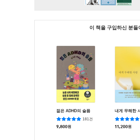
이 책을 구입하신 분
젊은 ADHD의 슬픔
내게 무해한 
181건
9,800
원
11,200
원