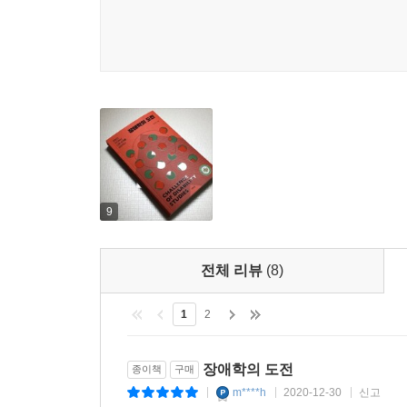
크게 다르지 않다. 장애인이라서 차별받는 것이 아니
이렇게 되면, 장애 문제를 해결하기 위한 방향 설정
손상을 ‘뜯어고치는’ 것뿐이다. 그러나 사회적 차별
구조를 바꾸는 것만이 진정한 해결책이 될 수 있다.
‘420장애인차별철폐투쟁’의 캐치프레이즈를 이제 사
우생학이 지배한 인류의 20세기
인류 역사상 몸에 존재하는 특정한 이상이나 손상은 
고대 철학자 플라톤마저 ‘정신적으로 불치의 결함이
9
말이다(《국가》 3권). 무엇보다도, 인종의 질을 
우생학을 지탱하는 것은 곧 우등한 인간 종을 
전체 리뷰
(8)
시대’였다고 해도 과언이 아니다. 1859년 다윈이
관점에 의거해 설명하려는 ‘사회적 다윈주의’가 영국
1
2
시대정신이었다고 말하는 편이 좀 더 공정할 것이
‘석유왕’ 록펠러의 록펠러재단, ‘씨리얼왕’ 존 켈
우생학의 선풍적인 인기 속에서 수많은 이들이 강
장애학의 도전
종이책
구매
최초로 단종법이 통과되고, 단종수술이 하나의 국
m****h
2020-12-30
신고
|
|
|