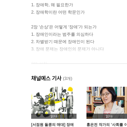
1. 장애학, 왜 필요한가
2. 장애학이란 어떤 학문인가
2장 ‘손상’은 어떻게 ‘장애’가 되는가
1. 장애인이라는 범주를 의심하다
2. 차별받기 때문에 장애인이 된다
3. 장애 문제는 장애인의 문제가 아니다
2부 성찰
채널예스 기사
3장 우생학의 시대는 끝나지 않았다
(3개)
1. 20세기 전반기를 휩쓴 우생학의 실체
2. 우생학, 새로운 간판을 내걸다
3. 우생학 파는 사회: 뒷문으로 이루어지는 우생학
4장 피터 싱어의 동물해방론, 해방인가 또 다른 차
읽다
읽다
1. 차별과 위계를 정당화하는 인간중심주의
[서점원 돌콩의 매대] 장애
홍은전 작가의 ‘사회를 