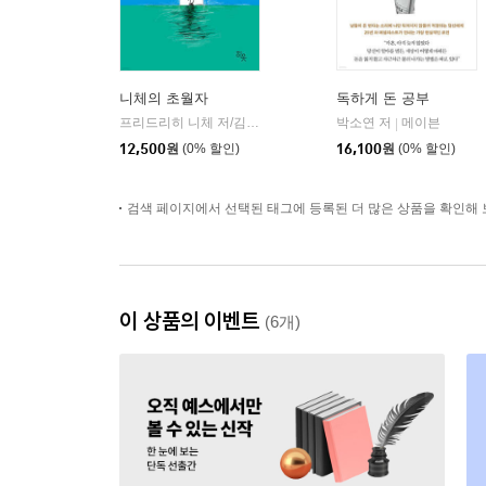
니체의 초월자
독하게 돈 공부
프리드리히 니체 저/김철 편역
히읏
박소연 저
메이븐
|
|
12,500
원
(0% 할인)
16,100
원
(0% 할인)
검색 페이지에서 선택된 태그에 등록된 더 많은 상품을 확인해 
이 상품의 이벤트
(6개)