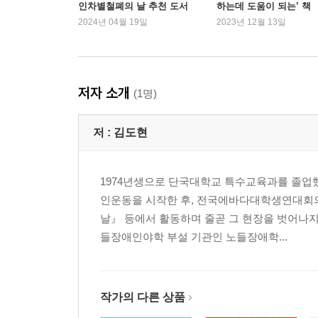
인차별철폐의 날 추천 도서
하는데 도움이 되는’ 책
2. 피터 싱어의 동물해방론, 여전한 위계와 서열
2024년 04월 19일
2023년 12월 13일
3. 우리 모두는 연결되어 있다
4. 에필로그: 철학(자)의 악몽
5장 장애인에게 정의란 무엇인가
저자 소개
(1명)
: 장애 정치의 시선으로 프레이저의 정의론 읽기
1. 우리에게는 ‘분배’와 ‘인정’ 양자가 필요하다
저 :
김도현
2. 정체성 모델을 어떻게 넘어설 것인가
3. 장애인, 참여에서 배제당하는 자
4. 인권의 정치, 정의의 경계를 다시 묻다
1974년생으로 단국대학교 특수교육과를 졸업했
인운동을 시작한 후, 전국에바다대학생연대회의
3부 전환
날』 등에서 활동하며 줄곧 그 현장을 벗어나지
들장애인야학 부설 기관인 노들장애학...
6장 당사자주의의 환상을 넘어 횡단의 정치로
: 장애인 당사자주의 비판적으로 이해하기
1. 장애인 당사자주의란 무엇인가
작가의 다른 상품
2. 당신의 해방과 나의 해방은 따로 떨어져 있는가