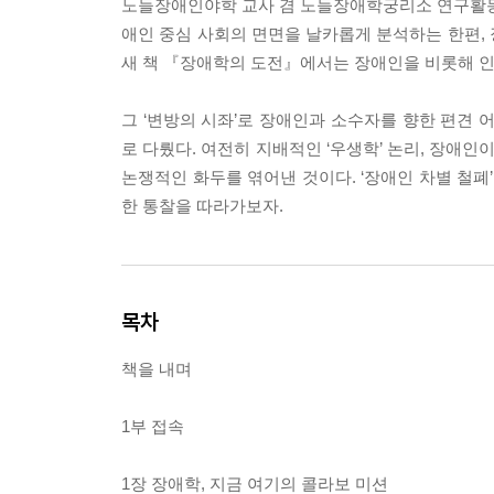
노들장애인야학 교사 겸 노들장애학궁리소 연구활동가
애인 중심 사회의 면면을 날카롭게 분석하는 한편,
새 책 『장애학의 도전』에서는 장애인을 비롯해 인
그 ‘변방의 시좌’로 장애인과 소수자를 향한 편견 
로 다뤘다. 여전히 지배적인 ‘우생학’ 논리, 장애
논쟁적인 화두를 엮어낸 것이다. ‘장애인 차별 철폐
한 통찰을 따라가보자.
목차
책을 내며
1부 접속
1장 장애학, 지금 여기의 콜라보 미션