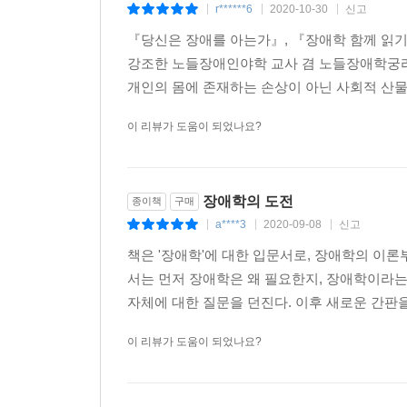
문제가 있다. 또한 장애아의 낙태를 선택하도록 하는
r******6
2020-10-30
신고
|
|
|
사회적 지원이 미비한 사회에서 장애아를 낙태하는 
『당신은 장애를 아는가』, 『장애학 함께 읽기』 
신자유주의적 통치 환경이 시장의 원리와 욕망을 내
강조한 노들장애인야학 교사 겸 노들장애학궁리
한 ‘유전학적 서비스’에 대한 수요는 앞으로 점점
개인의 몸에 존재하는 손상이 아닌 사회적 산물로
재능으로서의 ‘능력자본’이며, 이 ‘능력자본’에 따
자기개발서 탐독, ‘스펙 쌓기’로 대표되는 자기 투자
이 리뷰가 도움이 되었나요?
이런 관점에서라면, 유전적, 선천적 결함을 지닌 
확대되는 오늘날의 사회에서 장애인은 과연 배제되지
우생주의적 욕망이 확대될 가능성이 훨씬 더 큰 
장애학의 도전
종이책
구매
상품은 얼마든지 우생주의를 가동할 수 있다.
a****3
2020-09-08
신고
|
|
|
책은 '장애학'에 대한 입문서로, 장애학의 이
인간중심주의에 도전하다
서는 먼저 장애학은 왜 필요한지, 장애학이라는 
좀 더 시야를 넓히면, ‘장애인-비장애인’이라는 
자체에 대한 질문을 던진다. 이후 새로운 간판을
인간중심주의, 즉 휴머니즘이야말로 비장애인 중심
지적한다. 언뜻 우생주의와 대척점에 있는 듯 보이
이 리뷰가 도움이 되었나요?
근대 서구 문화의 세계관이기도 한 휴머니즘에 따르면
지닌 존재와 그렇지 않은 존재로 양분되며, 세계 또한
보편 명제는, 다른 한편으로 ‘이성적이지 않은 존