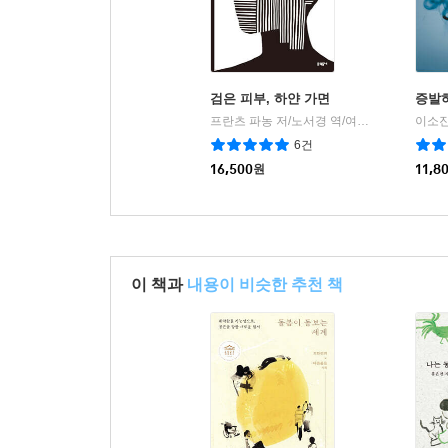
검은 피부, 하얀 가면
증발
프란츠 파농 저/노서경 역/여인석 감수
이소진
문학
|
6건
16,500
원
11,8
이 책과
내용이 비슷한 추천 책