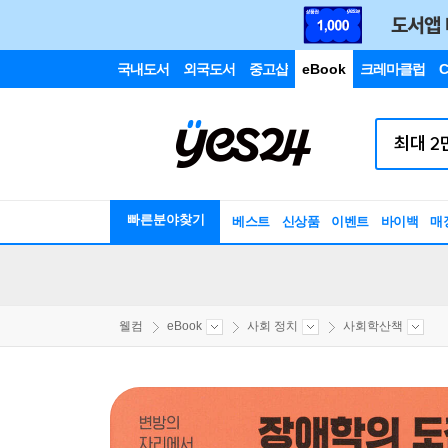
국내도서
외국도서
중고샵
eBook
크레마클럽
C
빠른분야찾기
베스트
신상품
이벤트
바이백
매
웰컴
eBook
사회 정치
사회학산책