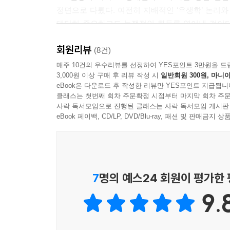
정면으로 다뤘다. 여전히 지배적인 ‘우생학’ 논리와
대단히 중요하고도 논쟁적인 화두를 엮어낸 것이다.
몰두해온 저자의 세심한 통찰을 따라가보자.
회원리뷰
(8건)
‘장애’ 만드는 사회를 파헤치다
매주 10건의 우수리뷰를 선정하여 YES포인트 3만원을 드
3,000원 이상 구매 후 리뷰 작성 시
일반회원 300원, 마니아
우리는 흔히 장애인을 몸에 일정한 손상을 입어 어떤
eBook은 다운로드 후 작성한 리뷰만 YES포인트 지급됩니
사람’이 장애인을 인식하는 지배적인 방식이다. 의심
클래스는 첫번째 회차 주문확정 시점부터 마지막 회차 주문
장애·핸디캡 분류, ICIDH)다. 하지만 과연 그럴
사락 독서모임으로 진행된 클래스는 사락 독서모임 게시판
존재하는 신체적, 정신적 손상이냐고 되묻는 것이다
eBook 페이백, CD/LP, DVD/Blu-ray, 패션 및 판매금
이렇게 생각해보자. 휠체어를 이용하는 장애인들이 
해당 버스에 탈 수 없는 이유는 몸에 손상을 지니
저상버스가 배치됐고, 똑같은 휠체어 이용 장애인
타기’라는 동일한 행위를 어떤 경우(일반 시내버스)에
7
명의 예스24 회원이 평가한
원인이 개인의 몸에 존재하는 손상 때문이라고 말할
9.
오히려 우리는 동일한 손상을 지닌 사람으로 하여금
지니고 있는 ‘손상’이 손상 그 자체를 넘어 ‘~할
특정한 관계에 초점을 둔다. 그 관계란 바로 ‘차별