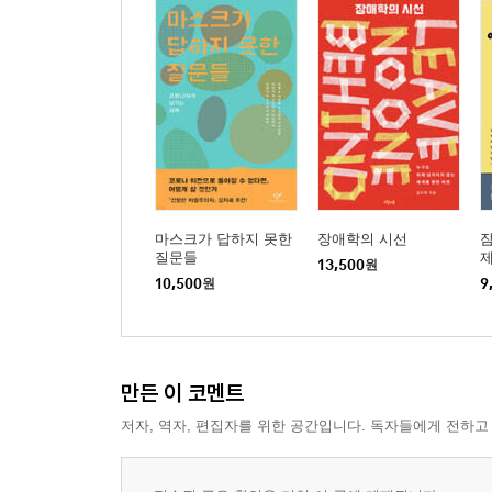
3. 횡단의 정치: 뿌리내리고 또 옮기기
4. 당사자주의는 운동의 ‘이념’이 아니다
보론 정체성, 해체할 것인가 횡단할 것인가
7장 자립과 의존의 이분법을 넘어 공생의 세계로
1. 정립: 부정한 몸들을 ‘수선’하다
2. 자립: 그 가능성과 함정
3. 연립: 홀로서기도 의존도 아닌, 함께 서기
마스크가 답하지 못한
장애학의 시선
잠
질문들
4부 도전
13,500
원
10,500
원
9
8장 자기결정권, 나와 너 ‘사이’의 권리
: 연립의 관점에서 바라본 자기결정권
1. 능력에 따라 누리는 것은 권리가 아니다
만든 이 코멘트
2. 자기결정권, 혼자서 결정한 대로 할 수 있는 권리
저자, 역자, 편집자를 위한 공간입니다. 독자들에게 전하고
3. 자기결정권은 사회권이다
4. 누가 성년후견제도를 말하는가?