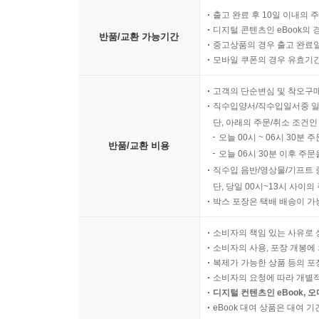
출고 완료 후 10일 이내의 
디지털 콘텐츠인 eBook의 
반품/교환 가능기간
중고상품의 경우 출고 완료일
모바일 쿠폰의 경우 유효기간(
고객의 단순변심 및 착오구
직수입양서/직수입일서중 일
단, 아래의 주문/취소 조건인
오늘 00시 ~ 06시 30분 
반품/교환 비용
오늘 06시 30분 이후 주문
직수입 음반/영상물/기프트 
단, 당일 00시~13시 사이
박스 포장은 택배 배송이 가
소비자의 책임 있는 사유로 
소비자의 사용, 포장 개봉에 
복제가 가능한 상품 등의 포장을 
소비자의 요청에 따라 개별
디지털 컨텐츠인 eBook, 
eBook 대여 상품은 대여 기