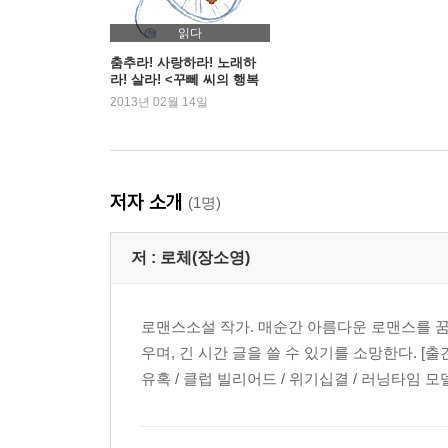
읽다
춤추라! 사랑하라! 노래하
라! 살라! <꾸뻬 씨의 행복
여행>
2013년 02월 14일
저자 소개
(1명)
저 :
로체(장소영)
로맨스소설 작가. 매순간 아름다운 로맨스를 꿈
우며, 긴 시간 글을 쓸 수 있기를 소망한다. [
유혹 / 클럽 빌리어드 / 위기십결 / 러닝타임 모델M