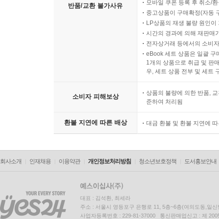
모바일 쿠폰 등록 후 취소/환
반품/교환 불가사유
중고상품이 구매확정(자동 
LP상품의 재생 불량 원인이 기
시간의 경과에 의해 재판매가
전자상거래 등에서의 소비자
eBook 세트 상품은 일괄 
1개의 상품으로 취급 및 판매
우, 세트 상품 전부 및 세트
상품의 불량에 의한 반품, 교
소비자 피해보상
준하여 처리됨
환불 지연에 따른 배상
대금 환불 및 환불 지연에 
회사소개
인재채용
이용약관
개인정보처리방침
청소년보호정책
도서홍보안내
대표 : 김석환, 최세라
주소 : 서울시 영등포구 은행로 11, 5층~6층(여의도동,일신
사업자등록번호 : 229-81-37000 통신판매업신고 : 제 200