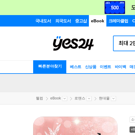
국내도서
외국도서
중고샵
eBook
크레마클럽
C
빠른분야찾기
베스트
신상품
이벤트
바이백
매
웰컴
eBook
로맨스
현대물
소
eB