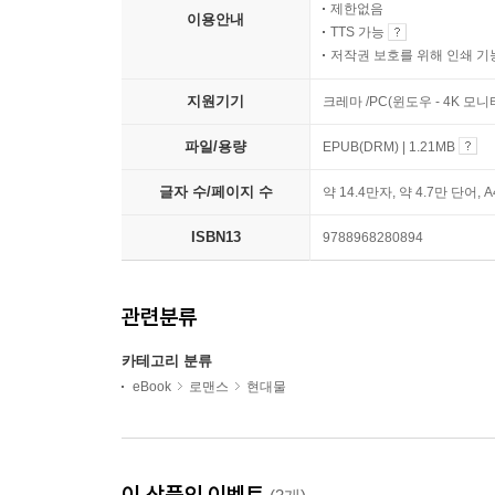
제한없음
이용안내
TTS 가능
저작권 보호를 위해 인쇄 기
지원기기
크레마 /PC(윈도우 - 4K 모
파일/용량
EPUB(DRM) | 1.21MB
글자 수/페이지 수
약 14.4만자, 약 4.7만 단어, 
ISBN13
9788968280894
관련분류
카테고리 분류
eBook
로맨스
현대물
이 상품의 이벤트