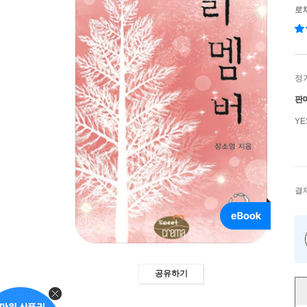
로
정
판
Y
결
공유하기