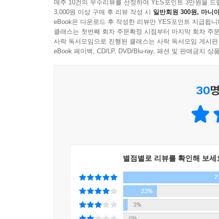
아름다움이 풍성한 공간을 경험할수록 안목은 높아
매주 10건의 우수리뷰를 선정하여 YES포인트 3만원을 드
3,000원 이상 구매 후 리뷰 작성 시
일반회원 300원, 마니아
더 이상 감춰 둘 게 아니라는 생각이 들었다.
--- p.308,「F1963」중에서
eBook은 다운로드 후 작성한 리뷰만 YES포인트 지급됩니
클래스는 첫번째 회차 주문확정 시점부터 마지막 회차 주문
어디서 어떻게 아름다움의 실체를 만날 것인가
사락 독서모임으로 진행된 클래스는 사락 독서모임 게시판
공간은 보는 게 아니라 경험하는 것이다
eBook 페이백, CD/LP, DVD/Blu-ray, 패션 및 판매금
『내가 사랑한 공간들』에서 윤광준 작가가 선택한
30
명
공간부터 작게는 개인 정원, 카페, 기업이 만든 
발견하고 자주 찾는 곳이겠고, 다음으로 공공성과
탁월한 안목이 어떻게 발현되었는지, 그래서 우리는
미학적 시선에서 살펴본다.
미학(美學)을 학문으로 배우던 시절을 지나 이제
별점별로 리뷰를 확인해 보세
콘서트홀이 있어야 하고, 멋진 레스토랑에서 음식을
7
떠오르고 있다. 저자는 원래부터 인간은 보고 듣고
쾌감이 곧 아름다움이었던 것이다. 그러니 공간에서
23%
3%
윤광준 작가는 수년 전부터 전 세계를 돌아다니며
0%