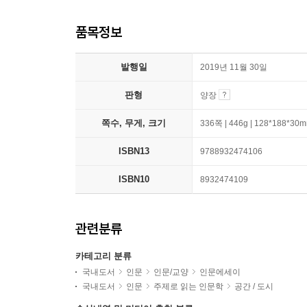
품목정보
발행일
2019년 11월 30일
판형
양장
쪽수, 무게, 크기
336쪽 | 446g | 128*188*30
ISBN13
9788932474106
ISBN10
8932474109
관련분류
카테고리 분류
국내도서
인문
인문/교양
인문에세이
국내도서
인문
주제로 읽는 인문학
공간 / 도시