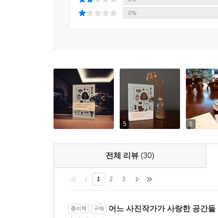
도시와 공간은 그에게 공간의 중요성과 시대의 변
0%
감각을 끌어올리기 위한 공간의 구체적인 대응을 
풍기는 아름다움이 얼마나 중요한지 안 것이다.
그러한 변화를 최근 들어 국내에서도 자주 만난 
공간들』을 정리하였다. 따라서 이 책은 전작 『심미
음악, 건축, 사진, 디자인 등 예술 전반에 대한 지
국내 대표 예술애호가 윤광준의 공간 큐레이션
공간에서 경험하는 아름다움이 삶의 안목을 높인다
5
5
『내가 사랑한 공간들』은 크게 5부로 구성되어
전체 리뷰
(30)
반복적으로 만나는 생활공간에서 경험한 아름다움
드러낸다고 말한다. 도시 구성원들의 심미안이 
1
2
3
미의식은 당연히 높아지게 마련이다. 따라서 짧지
우리의 삶에 직접적 영향을 끼치기 때문이다. 
어느 사진작가가 사랑한 공간들
종이책
구매
유머러스한 시각과 독창적인 관점이 돋보이는 장이