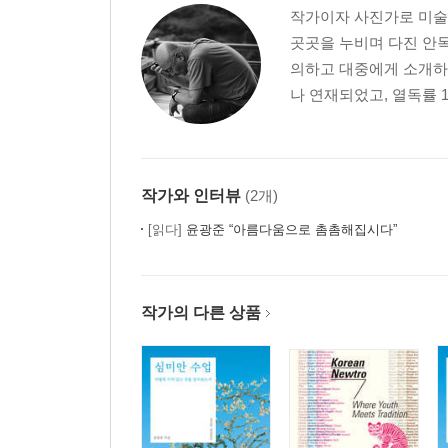
작가이자 사진가로 미술,
곳곳을 누비며 다진 안목
의하고 대중에게 소개하는
나 연재되었고, 열독률 1
작가와 인터뷰
(2개)
[읽다]
윤광준 “아름다움으로 촘촘해집시다”
작가의 다른 상품