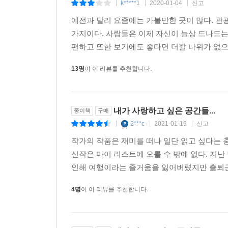
k*****1
2020-01-04
신고
|
|
|
예전과 달리 요즘에는 가볼만한 곳이 많다. 관
2부 「그곳에서 쇼핑을 하면 즐거운 이유」에서는 
가지이다. 사람들은 이제 자신이 늘상 드나드
스타필드는 도시의 허기를 채워주는 공간으로 급부
편하고 또한 보기에도 좋다면 더할 나위가 없으리
아름다움을 선사하고, 바쁘고 각박하게 살아가
만끽한다. 삶과 예술이 분리되지 않는 세기말 비
13명
이 이 리뷰를 추천합니다.
과감한 역발상이 돋보이는 동춘175만의 아름다움도 
3부 「작품 말고도 볼 것이 많은 예술 공간」에서는
내가 사랑하고 싶은 공간들...
종이책
구매
담장을 낮춰 이웃 마을과 사이좋게 왕래하면서 예
2***c
2021-01-19
신고
|
|
|
마을의 풍경을 한 번에 바꿔 준 기업의 사옥, 하늘과
작가의 작품은 재미를 떠나 일단 읽고 싶다는 충
4부 「개인 취향과 사회 가치가 제대로 구현된 
신작은 마이 리스트에 오를 수 밖에 없다. 지난
아름다움을 실현한 사적 공간과 부천아트벙커 B3
인해 여행이라는 즐거움을 잃어버렸지만 출퇴근
담았다. 오랜 역사가 그대로 방치되거나 외면받지 
4명
이 이 리뷰를 추천합니다.
5부 「보고 듣고 먹고 노는 사이에 안목은 자란다
안을 조화롭게 채우는 콘텐츠가 풍성한 보안 1942