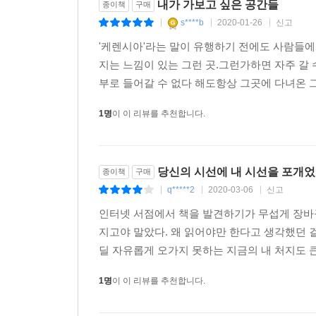
내가 가보고 싶은 공간들
종이책
구매
젊은이들의 힙(Hip)한 문화 성지가 된 피크닉, 
s****b
2020-01-26
신고
다채로운 즐거움과 섬세한 아름다움에 빠져도 좋겠
|
|
|
'케렌시아'라는 말이 유행하기 전에도 사람들에
한편 이 책에는 윤광준 사진작가가 찍은 90여 점의
지는 느낌이 있는 그런 곳.그런가하면 자주 갈
시대의 변화를 그대로 받아들이면서 독자들과 함께 
부로 들어갈 수 없다 해도항상 그곳에 다녀온 
1명
이 이 리뷰를 추천합니다.
윤광준은 말한다. “자연의 아름다움이 일방적 
큐레이션이 왜 중요한지에 대한 설명을 대신하기에 
자기만의 큐레이션을 끊임없이 시도한다. 그러나 
못한다. 이 책은 단순히 트렌드를 좇거나 크고 화
당신의 시선에 내 시선을 포개었
종이책
구매
느끼고, 나아가 높아진 안목으로 삶을 풍요롭고 행
q*****2
2020-03-06
신고
|
|
|
시대상을 읽는 맛은 덤이다.
인터넷 서점에서 책을 발견하기가 무섭게 장바
지고야 말았다. 왜 읽어야만 한다고 생각했던 
딜 자유롭게 오가지 못하는 지금의 내 처지도 큰 
1명
이 이 리뷰를 추천합니다.