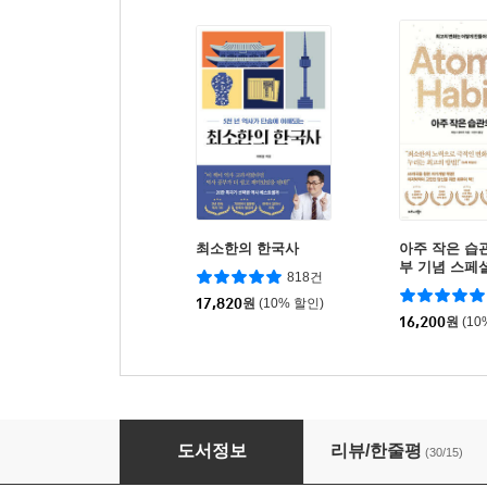
최소한의 한국사
아주 작은 습관
부 기념 스페
818건
17,820
원
(10% 할인)
16,200
원
(10
내가 사랑한 공간들
도서정보
리뷰/한줄평
(30/15)