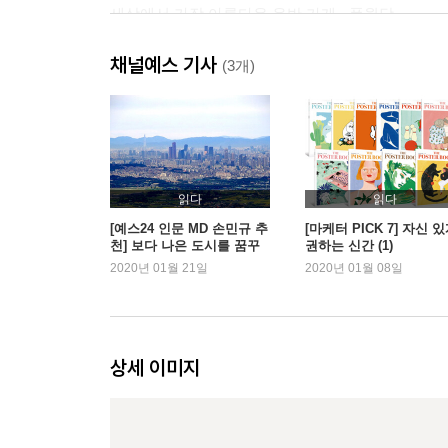
세상에서 가장 아름다운 음반 가게 - 풍월당
욕심을 비우고 쉼을 채우니 더 좋더라 - 동춘175
채널예스 기사
(3개)
3부 작품 말고도 볼 것이 많은 예술 공간
담장 없는 미술관이 도심을 포근히 감싸네 - 국립
좋은 공간은 사람의 마음을 음악처럼 뒤흔드는 힘이 
멋진 건축물 하나가 동네를 바꾼다 - 아모레퍼시픽
읽다
읽다
산꼭대기에서 물에 비친 미술관을 감상한다 - 뮤지
[예스24 인문 MD 손민규 추
[마케터 PICK 7] 자신 
천] 보다 나은 도시를 꿈꾸
권하는 신간 (1)
다
2020년 01월 21일
2020년 01월 08일
4부 개인 취향과 사회 가치가 제대로 구현된 곳
우리의 과거가 냄새로 기억되는 곳 - 부천아트벙커 B
향나무는 나를 비밀 공간으로 데려간다 - 베어트리
상세 이미지
화가의 살림집에는 숲이 펼쳐져 있다 - 죽설헌
도시의 자랑거리는 눈에 잘 보여야 한다 - 공평도