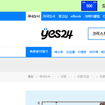
국내도서
외국도서
중고샵
eBook
크레마클럽
C
빠른분야찾기
베스트
신상품
이벤트
바이백
매
웰컴
국내도서
인문
인문/교양
인