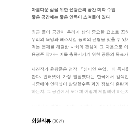
자연스럽게 관계의 차단이 이루어지는 곳이 화장실이다
아름다운 삶을 위한 윤광준의 공간 미학 수업
로소 객관화된 자신의 모습이 들어온다. 순간 많은 
좋은 공간에는 좋은 안목이 스며들어 있다
게 있는 것이다. 번뜩이는 아이디어가 떠오를지 모른
화장실 밖 풍경이 궁금해질 수 있다. 시선의 높이
최근 들어 공간이 우리네 삶의 중요한 요소로 꼽
질 테니까.
우리의 욕망과 해소시킬 능력의 균형을 맞출 수 있
--- p.69, 「나의 화장실 순례기」중에서
먹는 문제를 해결한 사회의 관심이 그 다음으로 이어
윤광준 작가는 이를 충족시키기 위한 공통의 목표가 
B39는 건물의 외형이 아니라 내부 시설물에 초점이
소라면 이런 장소에 오래 머물지 않았을 것이다. 하
사진작가 윤광준은 전작 『심미안 수업』의 독자들
신이 비로소 면대면의 독대를 하게 되는 순간이다. 
한다. 인터넷이 가장 발달했다는 한국에서 검색만
는 듯하다. 빈 공간과 무위의 시간은 절묘한 조화다.
나중에야 인터넷이 발달할수록 과잉 정보의 혼란과
--- p.219, 「부천아트벙커 B39」중에서
하는지, 그 공간에서 도대체 어떻게 체험해야 하는
어떤 공간에 있느냐에 따라 정서적 반응이 달라진다.
시대가 바뀌었다. 이제는 카페에서 커피만 마시지 
색깔, 빛의 느낌, 요소요소에 심어진 풀과 나무, 공
색채의 조화를 뽐내는 테이블, 햇빛이 실내로 최대한
도 더 좋아 보인다. 무엇을 파느냐보다 어떻게 파느
회원리뷰
하나까지 아름다움을 담아내고자 노력한다. 이러
(30건)
공간의 분위기가 곧 감각의 수용을 이끄는 요인이 된