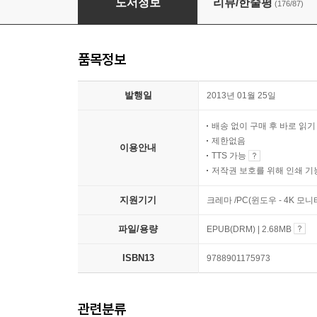
도서정보
리뷰/한줄평
(176/87)
품목정보
발행일
2013년 01월 25일
배송 없이 구매 후 바로 읽
제한없음
이용안내
TTS 가능
저작권 보호를 위해 인쇄 기
지원기기
크레마 /PC(윈도우 - 4K 모
파일/용량
EPUB(DRM) | 2.68MB
ISBN13
9788901175973
관련분류