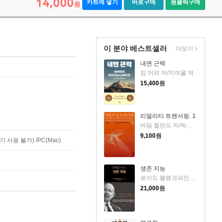
14,000
카트에 넣기
바로구매
원클릭구매
원
이 분야 베스트셀러
더보기
내면 근력
짐 머피 저/지여울 역
15,400
원
리얼리티 트랜서핑. 1
바딤 젤란드 저/박인수 역
9,100
원
사용 불가) /PC(Mac)
생존 지능
로이드 블랭크파인 저/박선영 역
21,000
원