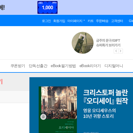
로그인
회원가입
마이페이지
카트
주문/배송
고객센터
Gl
쿠폰받기
단독선출간
eBook필기방법
eBook리더기
디지털머니
기