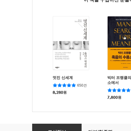
멋진 신세계
빅터 프랭클의
소에서
650건
8,280
원
7,800
원
습관의 힘