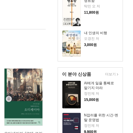
명료함
탁민 오 저
11,800
원
내 인생의 비행
오경진 저
3,000
원
이 분야 신상품
더보기
AI에게 일을 통째로
맡기지 마라
정민제 저
15,000
원
N잡러를 위한 시간·멘
탈 운영법
정민제 저
9,900
원