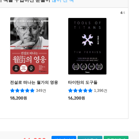
4
/4
전설로 떠나는 월가의 영웅
타이탄의 도구들
349건
1,396건
18,200
원
16,200
원