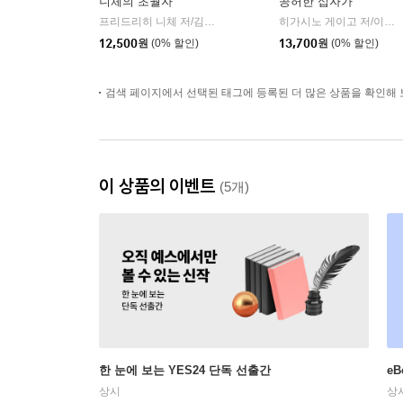
니체의 초월자
공허한 십자가
프리드리히 니체 저/김철 편역
히읏
히가시노 게이고 저/이선희 역
|
12,500
원
(0% 할인)
13,700
원
(0% 할인)
검색 페이지에서 선택된 태그에 등록된 더 많은 상품을 확인해 
이 상품의 이벤트
(5개)
한 눈에 보는 YES24 단독 선출간
e
상시
상