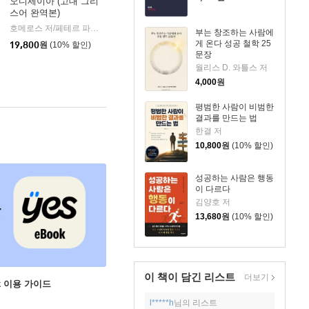
오디세이아 (고대 그리
스어 완역본)
k)
호메로스 저/페테르 파울 루벤스 그림/박문재 역
현대지성
|
부는 창조하는 사람에
게 온다 성공 철학 25
19,800
원
(10% 할인)
문장
월리스 D. 와틀스 저
4,000
원
평범한 사람이 비범한
결과를 만드는 법
한결 저
10,800
원
(10% 할인)
성공하는 사람은 행동
이 다르다
김양호 저
13,680
원
(10% 할인)
이 책이 담긴
리스트
더보기
ok 이용 가이드
l*****h
님의 리스트