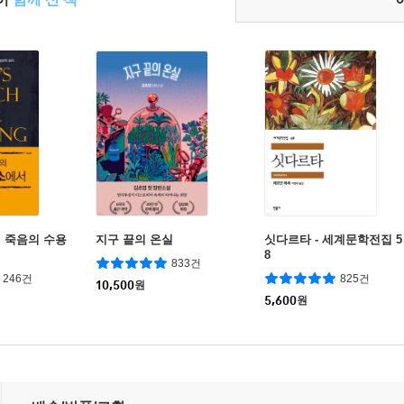
 죽음의 수용
지구 끝의 온실
싯다르타 - 세계문학전집 5
8
833건
246건
825건
10,500
원
5,600
원