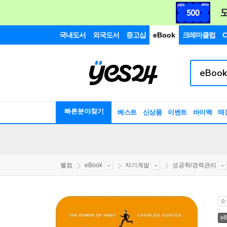
국내도서
외국도서
중고샵
eBook
크레마클럽
C
빠른분야찾기
베스트
신상품
이벤트
바이백
매
웰컴
eBook
자기계발
성공학/경력관리
소
eB