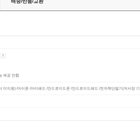
배송/반품/교환
기
능 제공 안함
니터 미지원) /아이폰 /아이패드 /안드로이드폰 /안드로이드패드 /전자책단말기(저사양 기기 