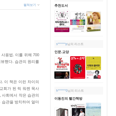
펼쳐보기
추천도서
s******p
님의 리스트
인문.교양
용법. 이를 위해 700
터뷰했다. 습관의 원리를
. 이 책은 이런 차이의
교회가 된 릭 워렌 목사
h******0
님의 리스트
, 사회에서 작은 습관의
이동진의 빨간책방
쁜 습관을 방치하여 얼마