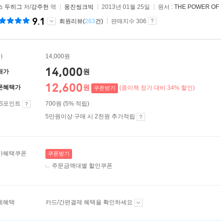
스 두히그
저/
강주헌
역
웅진씽크빅
2013년 01월 25일
원서 :
THE POWER OF 
9.1
회원리뷰(
263
건)
판매지수 306
가
14,000원
14,000
원
매가
12,600
원
폰혜택가
(종이책 정가 대비 34% 할인)
쿠폰받기
ES포인트
700원 (5% 적립)
5만원이상 구매 시 2천원 추가적립
가혜택쿠폰
쿠폰받기
주문금액대별 할인쿠폰
제혜택
카드/간편결제 혜택을 확인하세요