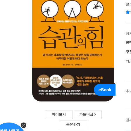
찰
정
판
쿠
Y
추
미리보기
파트너샵
결
공유하기