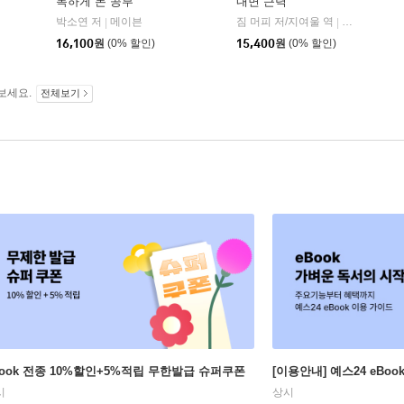
독하게 돈 공부
내면 근력
자음과모음
박소연 저
메이븐
짐 머피 저/지여울 역
윌북(willboo
|
|
|
16,100
원
(0% 할인)
15,400
원
(0% 할인)
보세요.
전체보기
Book 전종 10%할인+5%적립 무한발급 슈퍼쿠폰
[이용안내] 예스24 eBo
시
상시