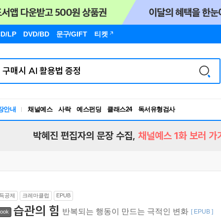
D/LP
DVD/BD
문구
/GIFT
티켓
장안내
채널예스
사락
예스펀딩
클래스24
독서유형검사
RBTI Lab
독서유형검사
박혜진 편집자의 문장 수집,
채널예스 1화 보러 가
득공제
크레마클럽
EPUB
습관의 힘
반복되는 행동이 만드는 극적인 변화
[ EPUB ]
ook