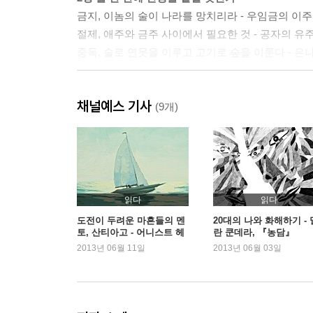
금지, 이놈의 술이 나라를 망치리라 - 우임금의 이
절제, 애주와 금주 사이에서 필요한 것 - 공자의 유
중독, 술로 연못을 이루고 고기로 숲을 이룬다 - 
3장 탐욕, 결핍의 또 다른 이름
채널예스 기사
재물, 이것 좀 전부 치워 버려라! - 왕연의 아도물(阿
(9개)
사랑, 물과 물고기의 사귐 같은 것 - 유비와 제갈량
권력, 사슴을 가리켜 말이라 하다 - 조고의 지록위마
4장 영원한 쾌락이란 없다
색, 기생에게 예의를 따지느냐 - 서울 소년의 창가
읽다
읽다
오락, 한 가지 재주가 있으면 일이 풀린다 - 도림
도전이 두려운 마흔들의 멘
20대의 나와 화해하기 - 
토, 산티아고 - 어니스트 헤
란 쿤데라, 『농담』
취미, 한 번 시작하면 끝낼 줄 모르니 - 맹자의 유
밍웨이, 『노인과 바다』
2013년 06월 11일
2013년 06월 03일
5장 줏대 없이 몰려다니는 것들
끼리끼리, 같으면 뭉치고 다르면 공격하다 - 한나라
덩달아, 천둥소리에 다 같이 납작 엎드리다 - 군중