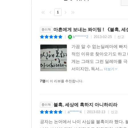
1
마흔에게 보내는 퐈이팅 ! 《불혹, 
종이책
k********2
2013-02-25
신고
|
|
|
가끔 알 수 없는딜레마에 빠
적인 이유로 찾아오기도 하고 
게는 그래도 그런 딜레마를 극
서이지만, 독서...
더보기
7명
이 이 리뷰를 추천합니다.
불혹, 세상에 혹하지 아니하리라
종이책
a*******4
2013-02-13
신고
|
|
|
공자는 논어에서 나이 사십을 불혹이라 했다.