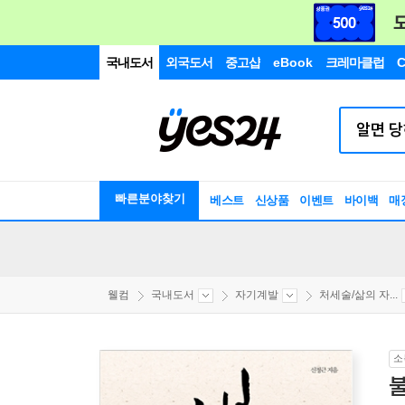
국내도서
외국도서
중고샵
eBook
크레마클럽
C
빠른분야찾기
베스트
신상품
이벤트
바이백
매
웰컴
국내도서
자기계발
처세술/삶의 자...
소