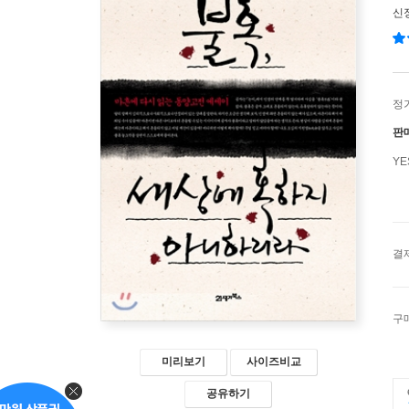
신
정
판
Y
결
구
미리보기
사이즈비교
공유하기