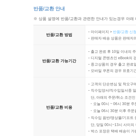
반품/교환 안내
※ 상품 설명에 반품/교환과 관련한 안내가 있는경우 아래 
마이페이지 >
반품/교환 신청
반품/교환 방법
판매자 배송 상품은 판매자와
출고 완료 후 10일 이내의 
디지털 콘텐츠인 eBook의 
반품/교환 가능기간
중고상품의 경우 출고 완료일
모바일 쿠폰의 경우 유효기간(
고객의 단순변심 및 착오구
직수입양서/직수입일서중 일
단, 아래의 주문/취소 조건인
오늘 00시 ~ 06시 30분 
반품/교환 비용
오늘 06시 30분 이후 주문
직수입 음반/영상물/기프트 
단, 당일 00시~13시 사이
박스 포장은 택배 배송이 가