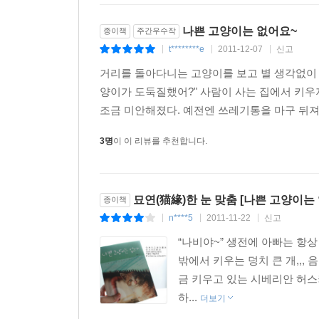
나쁜 고양이는 없어요~
종이책
주간우수작
t********e
2011-12-07
신고
|
|
|
거리를 돌아다니는 고양이를 보고 별 생각없이 '
양이가 도둑질했어?" 사람이 사는 집에서 키
조금 미안해졌다. 예전엔 쓰레기통을 마구 뒤져
3명
이 이 리뷰를 추천합니다.
묘연(猫緣)한 눈 맞춤 [나쁜 고양이는 
종이책
n****5
2011-11-22
신고
|
|
|
“나비야~” 생전에 아빠는 항상
밖에서 키우는 덩치 큰 개,,, 
금 키우고 있는 시베리안 허스
하...
더보기