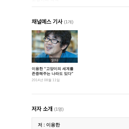
제3부 봄: 미안해 미안해 미안해
채널예스 기사
24. 봄은 고양이의 계절 | 25. 고양이 삼남매를 찾습
(1개)
| 29. 전원고양이라서 다행이야 | 30. 길고양이 해방구
이웃 할머니 | 34. 고래고양이 수난의 기록 | 35. 액
「포토카툰 5」 고양이 황당 몸 개그 | 「포토카툰 6
제4부 여름: 고양이가 보내온 SOS
읽다
38. 개울을 떠나 가장 위험한 곳으로 39. 고양이가 보내
이용한 “고양이의 세계를
존중해주는 나라도 있다”
대란 | 43. 달타냥 닮은 아기 고양이 | 44. 바보 고
2014년 08월 11일
행방불명 고양이, 아기 고양이와 함께 돌아오다 | 48. B
고양이 열매 | 「아포리즘 4」 개울의 날들
에필로그 우리 집 고양이의 사생활
저자 소개
(1명)
저 :
이용한