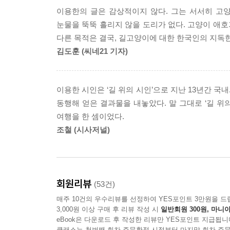
삶. 길고양이는 생존하기 위해 하루하루를 치열하
이용한의 글은 감상적이지 않다. 그는 서서히 고
친구를 만나면 다정하게 인사를 나누는 우리처럼 따
눈물을 뚝뚝 흘리지 않을 도리가 없다. 고양이 애호
다른 목적은 결국, 길고양이에 대한 한국인의 지독
시골의 사계절 그리고 거기에 고양이가 있었다
김도훈 (씨네21 기자)
책에는 시골의 봄, 여름, 가을, 겨울, 사계절
길고양이들의 이야기를 담백하게 담겨있다. 시골로
고양이에 대한 천대와 멸시가 당연한 것이어서 종
이용한 시인은 ‘길 위의 시인’으로 지난 13년간 국
탄식했지만 하지만 수많은 사람들이 그를 응원해 
동행해 얻은 결과물을 내놓았다. 말 그대로 ‘길 
안내서이자 고양이를 좋아하는 수많은 작은 사람들
여행을 한 셈이었다.
전하지 못한 작가의 마지막 인사이기하다.
조철 (시사저널)
영화가 된 「안녕 고양이」 시리즈
「안녕 고양이」 시리즈의 첫 번째 이야기인 『
회원리뷰
(53건)
예정이다. 또한 1권 『안녕, 고양이는 고마웠어요
매주 10건의 우수리뷰를 선정하여 YES포인트 3만원을 드
길고양이가 주연이고 조연이며 단역인 길고양이를 
3,000원 이상 구매 후 리뷰 작성 시
일반회원 300원, 마니아
전국 개봉을 맡는다. 작가는 시나리오와 내레이션에
eBook은 다운로드 후 작성한 리뷰만 YES포인트 지급됩니
클래스는 첫번째 회차 주문확정 시점부터 마지막 회차 주문