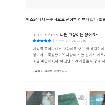
올해 제11회 인디다큐페스티발 상영을 시작으로,
일반 관객들에게도 뜨거운 반응을 얻었던 영화 「
남자와 길고양이들의 일상을 담아낸 다큐멘터리 영
예스24에서 우수작으로 선정한 리뷰가
(1건)
있습
시인이자 여행가인 이?한 작가와, CF감독 윤기형
나쁜 고양이는 없어요~
고양이들에게 이름을 지어주고, 밥도 챙겨주고, 그들
종이책
주간우수작
t********e
2011-12-07
신고
|
|
|
3만 5천부 이상 팔린 베스트셀러 도서 『안녕, 
거리를 돌아다니는 고양이를 보고 별 생각없이 '
이야기 구성으로 남녀노소 누구나 공감할 수 있
양이가 도둑질했어?" 사람이 사는 집에서 키
전반적으로 이슈가 되고 있는 도심 속 사람과 길고
조금 미안해졌다. 예전엔 쓰레기통을 마구 뒤져
예정이다.
3명
이 이 리뷰를 추천합니다.
2009년 국내 독립영화 사상 최다 관객 295
다큐멘터리 「고양이 춤」은 가을이 완연한 11월 1