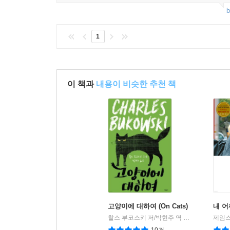
b
1
이 책과
내용이 비슷한 추천 책
고양이에 대하여 (On Cats)
내 어
찰스 부코스키 저/박현주 역
시공사
제임스
|
10건