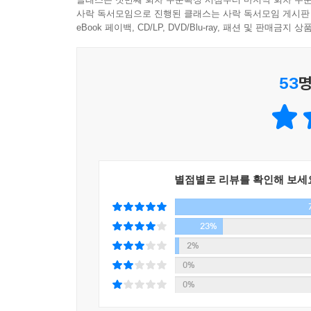
사락 독서모임으로 진행된 클래스는 사락 독서모임 게시판
길에서 만나는 이웃 길고양이 다시 보기. 저자는 1
eBook 페이백, CD/LP, DVD/Blu-ray, 패션 및 판매금
구경에 나서는 아기 고양이의 모습, 새끼 고양이를
-동아일보
53
명
세상 모든 생명이 소중하다는 전제를 깔고 살아 
우정을 만날 수 있다.
동물이란 보기 싫다는 이유로 밟아버려도 되는 
보여준다는 것이 이 책의 최대 장점이다.
-연합뉴스
별점별로 리뷰를 확인해 보세
시인이 만난 길고양이의 삶은 다양했다. 아니, 기구
물도 마실 수 없고 몸이 마비되어 바람이는 생을
23%
길고양이의 삶을 통해 사람들의 삶을 떠올린다.
2%
-북데일리
0%
0%
『안녕 고양이』 시리즈를 원작으로 한 다큐 영화 