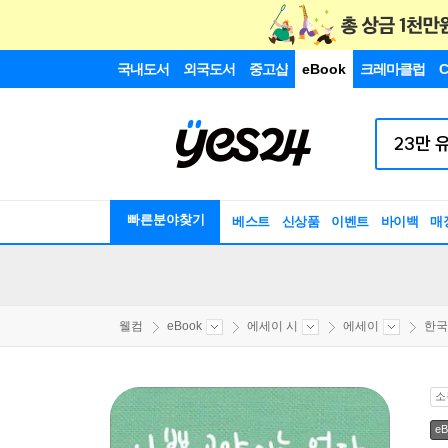
국내도서
외국도서
중고샵
eBook
크레마클럽
C
빠른분야찾기
베스트
신상품
이벤트
바이백
매
웰컴
eBook
에세이 시
에세이
한국
소
eB