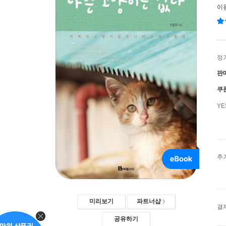
이
정
판
쿠
Y
추
미리보기
파트너샵
결
공유하기