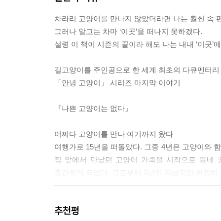
차라리 고양이를 만나지 않았더라면 나는 훨씬 속 
그러나 알고는 차마 ‘이곳’을 떠나지 못하겠다.
설령 이 책이 시즌의 끝이라 해도 나는 내내 ‘이곳’에
길고양이를 주인공으로 한 세계 최초의 다큐멘터리 영
「안녕 고양이」 시리즈 마지막 이야기
『나쁜 고양이는 없다』
어쩌다 고양이를 만나 여기까지 왔다
여행가로 15년을 떠돌았다. 그중 4년은 고양이와 
집 앞에서 만났던 고양이 가족을 시작으로 동네
출간하게 되었다. 그로부터 3년이 지났지만 여전히
나쁜 고양이는 없다
추천평
세상에 나쁜 고양이는 없다. 가끔씩 미운 짓을 일삼