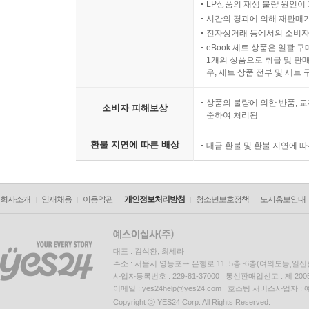
LP상품의 재생 불량 원인이 기
시간의 경과에 의해 재판매가
전자상거래 등에서의 소비자
eBook 세트 상품은 일괄 
1개의 상품으로 취급 및 판매
우, 세트 상품 전부 및 세트
상품의 불량에 의한 반품, 교
소비자 피해보상
준하여 처리됨
환불 지연에 따른 배상
대금 환불 및 환불 지연에 
회사소개
인재채용
이용약관
개인정보처리방침
청소년보호정책
도서홍보안내
대표 : 김석환, 최세라
주소 : 서울시 영등포구 은행로 11, 5층~6층(여의도동,일신
사업자등록번호 : 229-81-37000 통신판매업신고 : 제 200
이메일 : yes24help@yes24.com 호스팅 서비스사업자 :
Copyright ⓒ YES24 Corp. All Rights Reserved.