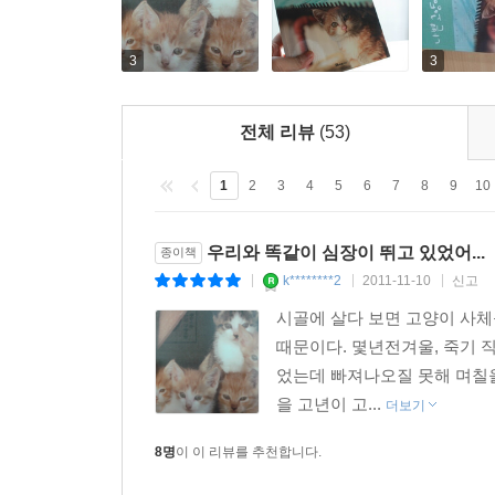
3
3
전체 리뷰
(53)
1
2
3
4
5
6
7
8
9
10
우리와 똑같이 심장이 뛰고 있었어...
종이책
k********2
2011-11-10
신고
|
|
|
시골에 살다 보면 고양이 사체
때문이다. 몇년전겨울, 죽기 
었는데 빠져나오질 못해 며칠을
을 고년이 고...
더보기
8명
이 이 리뷰를 추천합니다.