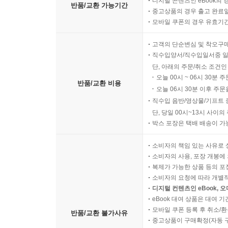
디지털 콘텐츠인 eBook의 
반품/교환 가능기간
중고상품의 경우 출고 완료일
모바일 쿠폰의 경우 유효기간(
고객의 단순변심 및 착오구
직수입양서/직수입일서중 일
단, 아래의 주문/취소 조건인
오늘 00시 ~ 06시 30분 
반품/교환 비용
오늘 06시 30분 이후 주문
직수입 음반/영상물/기프트 
단, 당일 00시~13시 사이
박스 포장은 택배 배송이 가
소비자의 책임 있는 사유로 
소비자의 사용, 포장 개봉에 
복제가 가능한 상품 등의 포장을 
소비자의 요청에 따라 개별
디지털 컨텐츠인 eBook, 
eBook 대여 상품은 대여 기
모바일 쿠폰 등록 후 취소/환
반품/교환 불가사유
중고상품이 구매확정(자동 