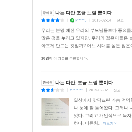
어쩌면 나는 아직,
지금의 내가 꿈꾸는 글은
나는 다만 조금 느릴 뿐이다
종이책
쓰고 있지도 못하고
k*****3
2013-02-14
신고
|
|
|
지금의 내가 생각하는 좋은 사람에는
우리는 분명 예전 우리의 부모님들보다 풍요롭
미치지 못하고 있는지도 모르지만,
많은 것을 누리고 있지만, 우리의 젊은이들은 
10년 후 20년 후 그보다 더 후의 내가
아프게 만드는 것일까? 어느 시대를 살든 젊은
지금의 나에서, 지금의 기준으로, 더 후진 사람이 되
10명
이 이 리뷰를 추천합니다.
그래서 지금의 나를 알고 있는 누군가와
아주 오랜 시간 후 다시 마주하게 됐을 때,
그를 실망시키지 않았으면 좋겠다.
나는 다만, 조금 느릴 뿐이다
종이책
나를, 실망시키지 않았으면 좋겠다.-「나를, 실망
r*******5
2019-02-02
신고
|
|
|
일상에서 맞닥뜨린 가슴 먹먹한
나는, 두려웠던 걸지도 모르겠다.
나 눈에 잘 들어왔다. 그러나
무언가를 쓰고 싶으면서도, 그래서 라디오 원고를 쓰
었다. 그리고 개인적으로 독자
말하게 되는 순간, 모든 것이 들통 나 버릴까봐. 나
하다. 어른처...
더보기
나는 좋은 글을 쓸 수 없는 사람이라는 게, 그러니까