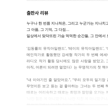
흘리며 다투고 매달리고를 반복하는 격정의 순간도, 
그 소멸을 직시하게 되는 순간.’
출판사 리뷰
그래서 나는 조금 슬퍼지고 말았던 것 같다.
누구나 한 번쯤 지나쳐온, 그리고 누군가는 지나치
왠지, 보고 싶지 않은 순간을 봐버린 느낌.
그 아픔, 그 기억, 그 다짐…
왠지, 보지 않아도 될 순간을 봐버린 느낌.
일상에서 맞닥뜨린 가슴 먹먹한 순간들, 그 안에서 
가로등이 꺼지는 순간.
‘김동률의 뮤직아일랜드’, ‘테이의 뮤직아일랜드’,
빛을 잃은 그림과 다시 마주하던 순간.
메인작가로 활동했던 강세형 작가의 두 번째 에세
그리고,
라디오 작가 활동 당시에도 많은 사랑을 받았고,
더 이상 반짝이지 않던 그 사람을, 처음 깨닫게 된 순
아직, 어른이 되려면 멀었다》는 무명작가의 첫 책
그렇게 내 안의 가로등 하나가, 꺼지는 순간을. -
“내 이야기인 줄 알았어요.”, “우리 모두의 일기장
무엇이든 보고 듣는 걸 좋아하는 그녀는 두 번째 책
우리는 누구나 내가 가지지 못한 타인의 것을 부러
때로는 어리숙하고 때로는 희망과 절망을 오가는 자
그런데 나는 그 많은 타인의 것들 중,
‘나만 힘든 게 아니었구나, 나만 지친 게 아니었구나
굳이 내가 절대 가질 수 없는 것만을 딱 집어 부러워
책 머리글에서 강세형 작가는 말했다.