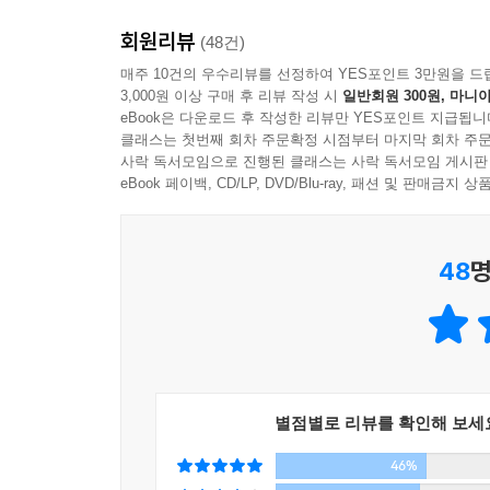
“한순간 불현듯 내가 참 더디고 느리다는 생각이 들
그래야 핑계 댈 수 있으니까. 그래서 나는 안 되는 
회원리뷰
사실 ‘다만, 조금 느릴 뿐’이라는.” 이 사실을 많
(48건)
가 들어갈 수 있는 다른 길이 있는데도 그쪽은 왠지 
매주 10건의 우수리뷰를 선정하여 YES포인트 3만원을 드
들은. 통행증이 있어서. 나도 그 통행증만 있었다면.
3,000원 이상 구매 후 리뷰 작성 시
일반회원 300원, 마니아
“누구나 세상에서 가장 두려운 것 중 하나는 이것이 
eBook은 다운로드 후 작성한 리뷰만 YES포인트 지급됩니
안 아픈 척, 안 힘든 척, 다 괜찮은 척…
운동을 시작해야겠다.
클래스는 첫번째 회차 주문확정 시점부터 마지막 회차 주문
세상의 속도에 맞추기 위해, 그렇게 어른처럼 보이
사락 독서모임으로 진행된 클래스는 사락 독서모임 게시판
아침에 조금 더 일찍 일어나야겠다.
당신에게 보내는 담담한 위안과 희망.
eBook 페이백, CD/LP, DVD/Blu-ray, 패션 및 판매금
내일은 조금 더 오래 앉아 있어야겠다.
부모님을 바라보며 “난 당신처럼 살고 싶어요.”라는
나에겐 이제 조금 다른 부러움이 생겼으니까.
48
명
나 자신이 너무도 평범하다는 사실에 그토록 아파했
어쩌면 이번엔 나도 손에 넣을 수 있는 것에 대한 부
얼마나 행복한지 인정하고 난 후의 설렘, 마음이 
허무….
그래서 어쩌면 지금부터가 더 힘든 싸움이 될지도 
어쨌든 이번 싸움에선, 더 이상의 핑계는 통하지 않
평범한 일상, 지난 시간 속 기억, 아름다운 삶의
조금 느릴 뿐이다》에서 아프다는 징징댐도 없이, 
관찰하고, 사색하는 시간.
별점별로 리뷰를 확인해 보세
고민했을 문제들, 그리고 흘리듯 놓쳐버린 많은 것들
나는 그것을 잊고 있었다.
46%
마음이, 너무 바빠서.