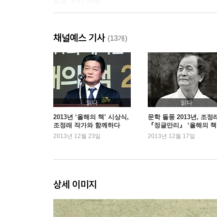
젊은 우리 사랑
2. 우리가 끊임없이 타인을 찾아 헤매는 이유
채널예스 기사
너무 많은 일기장
(13개)
나는 참 평범하구나
나는 원래……
뒤집을 수 없는 관계
세상에서 가장 부러운 커플
홀로 북극에 버려진 펭귄
읽다
읽다
소멸의 순간
2013년 ‘올해의 책’ 시상식,
문학 돌풍 2013년, 조정
조정래 작가와 함께하다
『정글만리』 ‘올해의 책’
꼬박 일 분간의 지극한 행복
위
2013년 12월 23일
2013년 12월 17일
친구의 연애
죽어버린 시계, 죽어버린 관계
우리가 끊임없이 타인을 찾아 헤매는 이유
그 시절 그 모습 그대로
상세 이미지
3. 우리는 모두 섬이다
마음이, 너무 바빠서