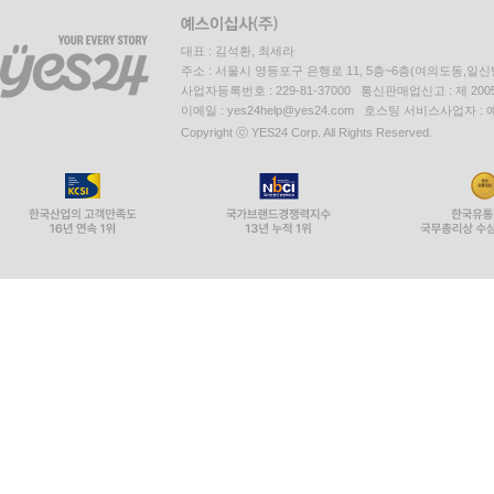
대표 : 김석환, 최세라
주소 : 서울시 영등포구 은행로 11, 5층~6층(여의도동,일신
사업자등록번호 : 229-81-37000 통신판매업신고 : 제 200
이메일 : yes24help@yes24.com 호스팅 서비스사업자 :
Copyright ⓒ YES24 Corp. All Rights Reserved.