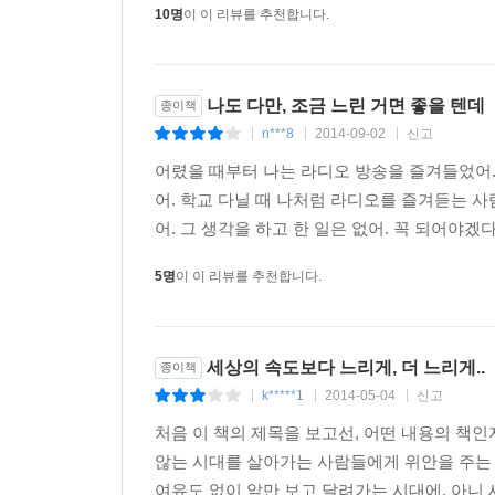
봐 나는 내내 두려웠던 걸지도 모르겠다.-「작가 
10명
이 이 리뷰를 추천합니다.
하지만 지금의 나는, 울음이 나지 않는다.
나 또한, 사랑을 잃었는데.
나도 다만, 조금 느린 거면 좋을 텐데
종이책
지금의 나 또한 사랑을 잃은 사람인데
n***8
2014-09-02
신고
|
|
|
과거의 나처럼 부서질 듯 아파하지 않는다.
어렸을 때부터 나는 라디오 방송을 즐겨들었어.
어. 학교 다닐 때 나처럼 라디오를 즐겨듣는 사
며칠 전 이별 앞에서도 나는 참 덤덤했다. 집에 돌아
어. 그 생각을 하고 한 일은 없어. 꼭 되어야
않게 뜨거웠고, 그와의 미래를 상상해보며 행복해도 
5명
이 이 리뷰를 추천합니다.
그럼 ‘당신은 어른이 되는 대가로 당신의 감정을 숨
는 이제 어른이 된 걸까? 하지만 나는 부러 노력하고
데. 그런데도 나는 울음이 나지 않았다. 부서질 듯 
세상의 속도보다 느리게, 더 느리게..
종이책
노래.
k*****1
2014-05-04
신고
|
|
|
어른이 된 나는 어지러워. -「어른이 된 나는 어지
처음 이 책의 제목을 보고선, 어떤 내용의 책인
--- 본문 중에서
않는 시대를 살아가는 사람들에게 위안을 주는 
여유도 없이 앞만 보고 달려가는 시대에, 아니 