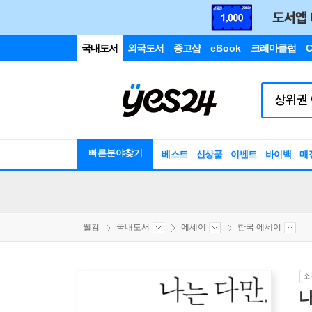
국내도서
외국도서
중고샵
eBook
크레마클럽
C
빠른분야찾기
베스트
신상품
이벤트
바이백
매
웰컴
국내도서
에세이
한국 에세이
소
나