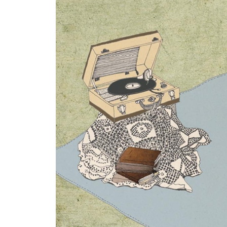
착한 사람들에 의한 착한 세상
투자 회수 가치
우리는 모두 섬이다
그리운 칭찬
익숙함을 놓아버린다는 것
녹차와 김
규칙놀이
균열
사라져버린 이야기들
그래도 나는 하지 않았어
우리는 누구나 선택한 삶을 살아간다, 기본적으로
4. 나를, 실망시키지 않았으면 좋겠
나는 이런 어른과의 만남이 즐겁다
형편없는 작가, 제법 괜찮은 작가, 훌륭한 작가, 위
뭘 그렇게 놀래
다른 꿈은 엄두조차 나지 않으니까