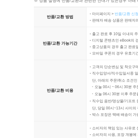
※ 상품 설명에 반품/교환과 관련한 안내가 있는경우 아래 
마이페이지 >
반품/교환 신청
반품/교환 방법
판매자 배송 상품은 판매자와
출고 완료 후 10일 이내의 
디지털 콘텐츠인 eBook의 
반품/교환 가능기간
중고상품의 경우 출고 완료일
모바일 쿠폰의 경우 유효기간(
고객의 단순변심 및 착오구
직수입양서/직수입일서중 일
단, 아래의 주문/취소 조건인
오늘 00시 ~ 06시 30분 
반품/교환 비용
오늘 06시 30분 이후 주문
직수입 음반/영상물/기프트 
단, 당일 00시~13시 사이
박스 포장은 택배 배송이 가
소비자의 책임 있는 사유로 
소비자의 사용, 포장 개봉에 