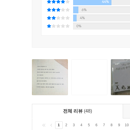
난 왜 이렇게 평범한 걸까, 난 왜 이렇게 어중간한
44%
징징대는 나 자신에게 짜증내본 적 있다면. 나 
6%
컴퓨터 모니터에 하얀 한글창을 띄워놓고 있으면, 뭐
실망할까봐 두려워 어떤 시도도 하지 못한 채 미루기
4%
늘도 공치면 안 되는데.’ 마음이 또 바빠졌다. 그럼
0%
라도 듣자, 쉴 새 없이 내 안에 정보들을 쑤셔 넣어
머리가 아팠다. 어떤 날엔 하루 종일 두통이 가시질
사라진 ‘멍 때리는 시간’을 나는 인지하지 못하고 있
마음이, 너무 바빠서. -「마음이, 너무 바빠서」 중
어른이 되어간다는 것, 나이를 먹는다는 것이 나는 
옳다고 생각하는 것, 지켜야 한다고 생각하는 것을 잃
가의 모습으로, 내가 되어 있을까봐.
나는 10년 후 20년 후 그보다 더 후에도,
글을 쓰고 있었으면 좋겠다. 지금의 내가 꿈꾸는 글
나는 10년 후 20년 후 그보다 더 후에도,
전체 리뷰
(48)
좋은 사람이었으면 좋겠다. 지금의 내가 생각하는 
1
2
3
4
5
6
7
8
9
10