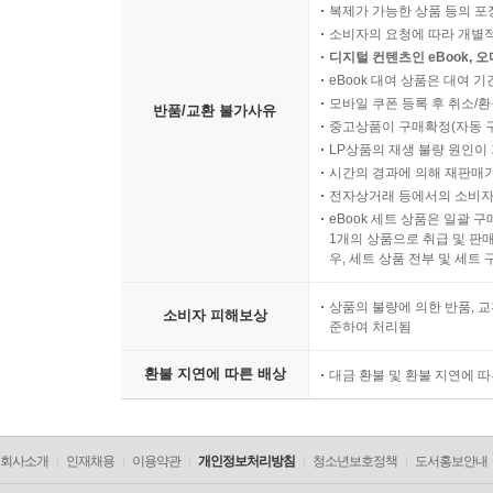
복제가 가능한 상품 등의 포장을 
소비자의 요청에 따라 개별
디지털 컨텐츠인 eBook, 
eBook 대여 상품은 대여 기
모바일 쿠폰 등록 후 취소/환
반품/교환 불가사유
중고상품이 구매확정(자동 
LP상품의 재생 불량 원인이 기
시간의 경과에 의해 재판매가
전자상거래 등에서의 소비자
eBook 세트 상품은 일괄 
1개의 상품으로 취급 및 판매
우, 세트 상품 전부 및 세트
상품의 불량에 의한 반품, 교
소비자 피해보상
준하여 처리됨
환불 지연에 따른 배상
대금 환불 및 환불 지연에 
회사소개
인재채용
이용약관
개인정보처리방침
청소년보호정책
도서홍보안내