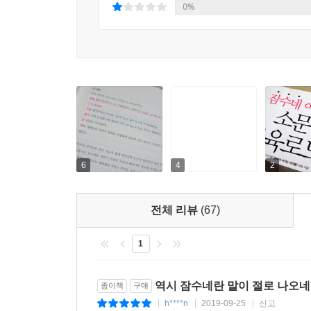
0%
이상과 현실, 이론과 실전을 모두 아우른 최강의 스
1부에서는 아이에게 무작정 공부를 강요하기보다 그
때 유념해야 할 사항들에 대해 세심하고 구체적
성장시켜줄 근본 동력으로 책 읽기를 강조하면서, 책 
3부에서는 읽기, 쓰기, 말하기, 듣기 영역과 학습능
대한 허와 실을 짚어준다. 4부에서는 그대로 따라 
과학 공부법의 핵심과 교과서 공부법, 시험대비 전
추천도서 목록을 특별부록으로 구성했다. 각 목록을 
6
4
2
찾아볼 수 있도록 활용도를 높였다.
전체 리뷰
(67)
학교 선생님들과 교수님들이 먼저 알고 권하는 공부
스스로 즐기며 공부하는 아이로 키워준다!
1
* 제가 늦은 나이에 영어를 공부하고 있습니다. 최
시간에 교수님께 아이들을 위한 영어 학습법에 대해
역시 잠수네란 말이 절로 나오
종이책
구매
놀라 아직 신입이긴 하지만 회원이라고 말씀드렸더
h****n
2019-09-25
신고
|
|
|
뭘 걱정하세요?” 이러시는 겁니다. 당신 자녀도