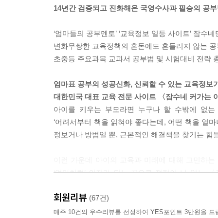
14년간 검증되고 진화해온 국영수사과 필승의 공부
* 국어 과목은 모든 학습의 기초공사나 마찬가지입
회, 역사 과목은 물론, 국어 실력과 관련이 없을 
‘엄마들의 공부멘토’ ‘교육정보 일등 사이트’ 잠수네
문제의 상황을 제대로 이해해야 풀 수 있는 문제들이
변화무쌍한 교육정책의 혼돈에도 흔들리지 않는 공
력은 사회에 나갔을 때도 위력을 발휘합니다. 인터넷
초중등 주요과목 교과서 공부법 및 시험대비 전략 
생활을 할 때도 국어 능력이 중요해지고 있습니다. 과
직원과 직접 의사소통을 하고 있습니다. 다른 사람과
엄마표 공부의 성공신화, 신뢰할 수 있는 교육정보
고, 내 생각을 말과 글로 잘 표현하는 것이 중요해지는 시
대한민국 대표 교육 전문 사이트 〈잠수네 커가는 
아이를 키우는 부모라면 누구나 할 수밖에 없는 고
* 아이들이 사회를 어려워하는 것은 첫째, 배경지
‘어려서부터 책을 읽혀야 좋다는데, 어떤 책을 얼마
문입니다. 사회를 잘하고 좋아하는 아이들은 배경지
정보거나 방법일 뿐, 근본적인 해결책을 찾기는 힘들
를 제대로 공부하고 나면 기술, 가정, 도덕 등 다
슷하기 때문입니다. 또한 사회 과목에서 다루는 내
이런 가운데 아이의 교육과 미래에 대해 고민하는 
에서 배우는 모든 내용은 살아가는 데 꼭 필요한 
‘엄마처럼’ 의지가 되는 곳으로 정평이 나 있는 〈잠수
를 이해하는 데 사회 과목이 많은 도움을 준다는 
잠수를 남에게 알리지 말라"는 농담 반, 진담 
회원리뷰
교육정보 커뮤니티로 자리 잡았다. ‘기본’과 
(67건)
---pp.301-302
경쟁사회에서 보기 드문 진솔한 나눔과 공생의 정신
매주 10건의 우수리뷰를 선정하여 YES포인트 3만원을 드