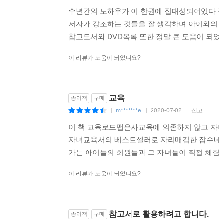
수년간의 노하우가 이 한권에 집대성되어있다 
옳았다는 확신이 드니 기분이 아주아주 좋았습니다. 
저자가 강조하는 것들을 잘 생각하며 아이와의 
참고도서와 DVD목록 또한 정말 큰 도움이 되었
* 마치 아이를 낳아 다시 키우는 것처럼 하루하루
것에 저는 더 의미를 두고 싶어요. 잠수네와 함께하
이 리뷰가 도움이 되었나요?
있습니다. 첨엔 이렇게 잠수 예찬론을 읊어대는 잠수
있었지요. 그랬던 제가 이렇게 잠수 죽순이가 될 
되네요. _ID 릴리72
교육
종이책
구매
m*******e
2020-07-02
신고
|
|
|
이 책 교육로드맵은사교육에 의존하지 않고 자
자녀교육서의 베스트셀러로 자리매김한 잠수네
가는 아이들의 회원들과 그 자녀들이 직접 체험하고
이 리뷰가 도움이 되었나요?
참고서로 활용하려고 합니다.
종이책
구매