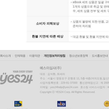
eBook 세트 상품은 일괄 
1개의 상품으로 취급 및 판매
우, 세트 상품 전부 및 세트
상품의 불량에 의한 반품, 교
소비자 피해보상
준하여 처리됨
환불 지연에 따른 배상
대금 환불 및 환불 지연에 
회사소개
인재채용
이용약관
개인정보처리방침
청소년보호정책
도서홍보안내
대표 : 김석환, 최세라
주소 : 서울시 영등포구 은행로 11, 5층~6층(여의도동,일신
사업자등록번호 : 229-81-37000 통신판매업신고 : 제 200
이메일 : yes24help@yes24.com 호스팅 서비스사업자 :
Copyright ⓒ YES24 Corp. All Rights Reserved.