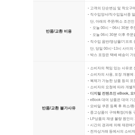
고객의 단순변심 및 착오구
직수입양서/직수입일서중 일
단, 아래의 주문/취소 조건인
오늘 00시 ~ 06시 30분 
반품/교환 비용
오늘 06시 30분 이후 주문
직수입 음반/영상물/기프트 
단, 당일 00시~13시 사이
박스 포장은 택배 배송이 가
소비자의 책임 있는 사유로 
소비자의 사용, 포장 개봉에 
복제가 가능한 상품 등의 포장을 
소비자의 요청에 따라 개별
디지털 컨텐츠인 eBook, 
eBook 대여 상품은 대여 기
모바일 쿠폰 등록 후 취소/환
반품/교환 불가사유
중고상품이 구매확정(자동 
LP상품의 재생 불량 원인이 기
시간의 경과에 의해 재판매가
전자상거래 등에서의 소비자