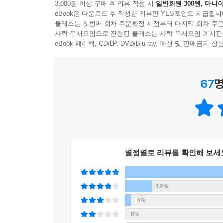
3,000원 이상 구매 후 리뷰 작성 시
일반회원 300원, 마니아
eBook은 다운로드 후 작성한 리뷰만 YES포인트 지급됩니
부모들이 서로 등 두드려가며 내 아이에게 맞는 최
클래스는 첫번째 회차 주문확정 시점부터 마지막 회차 주문
가득한 곳, 그래서 자식교육 앞에서 혼란스러운 
사락 독서모임으로 진행된 클래스는 사락 독서모임 게시판
〈잠수네 커가는 아이들〉이다.
eBook 페이백, CD/LP, DVD/Blu-ray, 패션 및 판매금
매일 ‘부모’의 마음과 ‘학부모’의 현실 사이에서 막
67
명
대한민국 모든 엄마들에게 바치는 가장 확실한 교
《잠수네 아이들의 소문난 교육로드맵》은 사교
전폭적인 지지를 받으며 자녀교육서의 베스트셀러
아이들의 소문난 수학공부법》에 이어 〈잠수네 커가
공부방법의 핵심을 집대성한 책이다. 과목별 교과서 
공부 노하우, 책 읽기를 즐기는 아이로 키우기 위
별점별로 리뷰를 확인해 보세
것을 담았다.
당장 눈앞의 성적과 입시를 위해 꼭 필요한 공부 노
18%
(全人)’으로서 당당히 제 몫을 다하도록 저력을
4%
거듭해온 집단지성의 총화이자 선배부모들의 노력과
0%