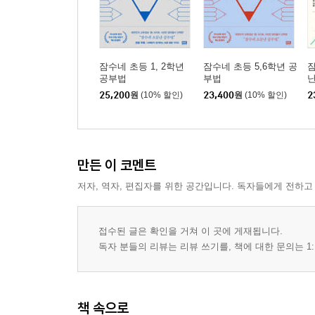
잠수네 사회공부법
사회, 배경지식이 핵심이다 | 사회를 잘하려면? | 
잠수네 과학공부법
과학, 호기심이 핵심이다 | 과학을 잘하려면? | 과
잠수네 초등 1, 2학년
잠수네 초등 5,6학년 공
공부법
부법
25,200
원
(10% 할인)
23,400
원
(10% 할인)
2
[특별부록] 잠수네 추천! 한글책 목록
교과 연계 잠수네 추천도서
초등 국어교과서 수록 도서 | 초등 수학교과 연계 도
영역별 잠수네 추천도서 (유아~중등)
만든 이 코멘트
국내 창작 | 외국 창작 | 국내 옛이야기ㆍ명작 | 외국 옛
저자, 역자, 편집자를 위한 공간입니다. 독자들에게 전하고
지학 | 인체 | 만화 | 사전(국어ㆍ한자ㆍ사회ㆍ과학ㆍ
접수된 글은 확인을 거쳐 이 곳에 게재됩니다.
독자 분들의 리뷰는 리뷰 쓰기를, 책에 대한 문의는 1:
책 속으로