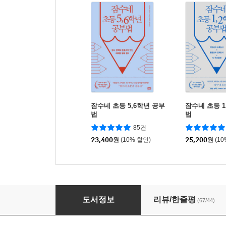
잠수네 초등 5,6학년 공부
잠수네 초등 1
법
법
85건
23,400
원
(10% 할인)
25,200
원
(1
잠수네 아이들의 소문난 교육로드맵
도서정보
리뷰/한줄평
(67/44)