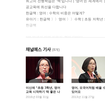
최고의 선행학습은 ‘책’입니다 | ‘영어’는 세계에서
공교육에 최선을 다합니다
한글책 : 영어 : 수학의 비중은 어떻게?
유아기 : 한글책 〉〉영어 〉〉수학 | 초등 저학년 :
한글책
2부 21세기 인재 키우기, 책이 답이다
왜 책인가?
채널예스 기사
아이들이 커갈수록 왜 책과 멀어지는 걸까?
(8개)
책 읽기를 즐기는 아이로 키우기 위한 5단계 실천 
책을 읽어주세요
어떤 책을 읽을까? 책 읽기의 심화와 확장
책 고르는 게 어려워요 | 어떤 책이 좋을까? | 그림책
등 장르소설 | 만화책 | 단행본 vs 전집
읽다
읽다
이신애 “초등 3학년, 영어
영어, 모국어처럼 배울 
교육 시작하기 딱 좋은 나
있어요
3부 공부의 저력 키우기
이”
2016년 03월 31일
2013년 11월 27일
책과 읽기 능력
학교 성적이 안 나온다? 답은 읽기 능력! | 읽기 능