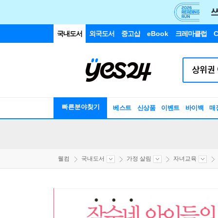
국내도서
외국도서
중고샵
eBook
크레마클럽
C
빠른분야찾기
베스트
신상품
이벤트
바이백
매
웰컴
국내도서
가정 살림
자녀교육