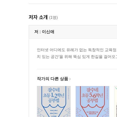
듣기와 말하기
학습 능력과 듣기 | 듣기 능력을 키우려면? | 학습 
저자 소개
(1명)
글쓰기 능력
글쓰기, 왜 필요할까? | 글쓰기에 대한 오해 풀기 | 
저 :
이신애
일기
논술
신문
인터넷 어디에도 유례가 없는 독창적인 교육정보
한자
치 있는 공간’을 위해 뚝심 있게 한길을 걸어오
4부 국영수사과, 잠수네 소문난 공부법
잠수네 국어공부법
작가의 다른 상품
국어, 왜 중요한가? | 장기적으로 국어 실력(읽기 
준비하세요
잠수네 영어공부법
모국어 실력이 외국어 실력이다 | 영어, 이렇게 하면
잠수네 수학공부법
수학을 잘하려면? | 수학, 이렇게 하면 된다! | 수