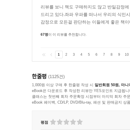
노무자 역시 강제동원(징용)되어 임금도 못 받고 
리뷰를 보니 책도 구매하지도 않고 반일감정에
세워지고 있으나, 이것 역시 사실이 아니다. 강
드리고 있다.좌파 우파를 떠나서 우리의 식민시
1920년대 일본 홋카이도 개척 토목현장에서 노
감정으로 모든걸 판단하는 이들에게 좋은 책이다.
비롯해서 전국 각지에 강제징용 노동자상을 세우고 있
67명
이 이 리뷰를 추천합니다.
일본의 식민 지배에 대한 한국인의 기억은 사실에 근
많은 사실들이 밝혀졌지만, 한국사 학자들과 교
1
2
3
4
5
6
7
8
9
10
교과서를 쓰고 국민의 집단 기억을 재생산해 왔다. 
일본과의 갈등을 증폭시켜 한일 우호 협력 관계를 
한줄평
(1125건)
1,000원 이상 구매 후 한줄평 작성 시
일반회원 50원, 마니
이처럼 잘못된 기억으로 현재 한일 간에는 과거사를 
eBook은 다운로드 후 작성한 리뷰만 YES포인트 지급됩니
일본 기업 신일본주금(주)에 해방 전 조선인 노무
클래스는 첫번째 회차 주문확정 시점부터 마지막 회차 주문
정부가 1965년 한일협정으로 양국 간, 양국 국민
eBook 페이백, CD/LP, DVD/Blu-ray, 패션 및 판매금
한국 대법원의 판결은 대법관들이 해방 전의 한일 간
평점
식민지 지배의 피해를 배상하라고 명령한, 수습 불가