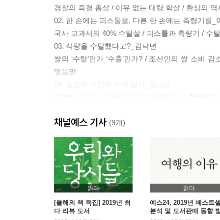
경찰의 즉결 총살 / 이유 없는 대량 학살 / 환상의 역
02. 한 손에는 피스톨을, 다른 한 손에는 측량기를
국사 교과서의 40% 수탈설 / 피스톨과 측량기 / 
03. 식량을 수탈했다고?_김낙년
쌀의 ‘수탈’인가 ‘수출’인가? / 조선인의 쌀 소비
맺음말
04. 일본의 식민지 지배 방식_김낙년
일본은 식민지 조선을 어떻게 지배하려고 했을까? /
05. ‘강제동원’의 신화_이우연
채널예스 기사
역사왜곡의 출발 / ‘강제징용’이라는 허구 / 한국 
(9개)
06. 과연‘강제노동’ㆍ‘노예노동’이었나?_이우연
일본으로 끌려간 조선인들은 노예처럼 일했다 / 작
07. 조선인 임금 차별의 허구성_이우연
정치적 목적의 임금 차별론 / 조선인-일본인 임금 격
08 육군특별지원병, 이들은 누구인가?_정안기
읽다
읽다
육군특별지원병제란? / 육군특별지원병이란? / 제국
[올해의 책 특집] 2019년 최
예스24, 2019년 베스트
다 리뷰 도서
분석 및 도서판매 동향 
09. 학도지원병, 기억과 망각의 정치사_정안기