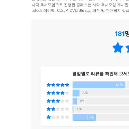
지위야말로 모든 행복의 근원이라는 가치관, 돈과 
사락 독서모임으로 진행된 클래스는 사락 독서모임 게시판
--- p.170
문화는 거짓말에 대해 관대하다. 한국 사회가 유난
eBook 페이백, CD/LP, DVD/Blu-ray, 패션 및 판매금
영춘면장이자 현지 주민인 우계홍 씨는 저에게 “그것
더 장기적이고 거시적인 시야에서 물질주의 근원을
라고 증언했습니다. 우계홍 씨는 “군청 사람들에게 
181
선과 악을 심판하는 절대자 신은 없다. 샤머니
말뚝으로 둔갑하고 말았다”고 허탈해 했습니다. 강원
종족은 이웃을 악의 종족으로 감각한다. 객관적 
일에 발견됐는데, 광복 50주년 기념 이벤트 행사로
종족을 결속하는 토템으로 역할을 한다. 한국인의 
니다. 제가 현장에 가서 확인을 해보니 제거된 쇠말
기가 너무 작았던 것이죠. 제보자들은 임진왜란 당시
이 같은 한국 사회의 형질이 대외적으로 일본과의 
는데, 일제가 박았다는 사람이 더 많아 제거했다고 
반일 종족주의의 저변에는 그렇게 역사적으로 형성
--- p.179
별점별로 리뷰를 확인해 보세
종족주의라 할 만한 것은 없다. 오히려 중국에 대
61%
분노하지 않고, 고약한 짓을 해도 참고 지내기 일
강제동원 피해에 대한 배상 요구는 영구히 끝나지
그 미숙한 세계관으로 인하여 현저히 불균형하다. 
8%
다만, 이는 반일 종족주의에 따른 오해와 편견일 뿐입
5%
단 1원이라도 배상?보상을 요구했습니까? 일본에 
반일 종족주의는 1960년대부터 서서히 성숙하다
1%
게 정상입니까? 이래서야 되겠습니까?
추세였다. 반일 종족주의에 편승하여 한국의 역사
27%
--- p.236
몇 가지는 그 모든 거짓말의 일부에 지나지 않는