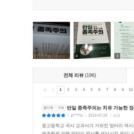
악순환이었다. 그 사이 한국의 정신문화는 점점 낮
미군 위안부 문제를 제기하는 사회운동가들은 한국
베풀어야 한다고 주장하고 있습니다. 저도 미군 
거대한 문화 진영에 돌진하는
은 미군 위안부 문제에 대해 별다른 관심을 보이
점입니다. 그들은 일본군 위안부와 미군 위안부는 
한국의 민족주의는 서양에서 발흥한 민족주의와 구
이 어색한 불균형은 무엇 때문일까요. 제가 보기에 
자체로 하나의 집단이며, 하나의 권위이며, 하나의
종족주의가 그 해답입니다. 일본군 위안부 문제에 
적대감정. 온갖 거짓말이 만들어지고 퍼지는 것은 
그렇지만 미군 위안부 문제에 대해서는 그렇게 반응할
선진화는 불가능하다. 선진화는커녕 후진화할 것이다.
4
3
만, “나는 미군 위안부였다”고 고백한 여인은 그 수
이 책은 대한민국을 대표하는 학자 6명이 온몸으로 
다. 고백을 권유받은 여인이 있는 것으로 압니다만
동하지 않기 때문입니다. 보호와 지원은커녕 ‘역사상
전체 리뷰
(196)
북 소믈리에
위안부 문제의 밑바닥에는 한국인의 일본에 대한 
--- p.233
1
2
3
4
5
6
7
8
9
10
한국의 반일주의란 거짓으로 쌓아올린 바벨탑이다. 
교수 등 저자 일동은 어디까지나 연구에 의해 검증된
지금은 일본군 위안부 문제가 한일 간 최대, 가장
반일 종족주의는 치유 가능한 
종이책
구매
이 책의 주장이 결과적으로 현 한일 대립 상황에서
상황입니다. 그러나 1990년 이전에는 그렇지 않았
p*****e
2019-07-29
신고
|
|
|
양심에 따라 이 책을 썼음을 자부한다. 저자들은 
--- p..340
중고등학교 국사 교과서가 가르친 엉터리 역사
진지한 검토를 바라고 있다.
부조화로 인해 엉터리 역사를 세뇌시킨 우리나