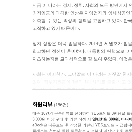
치하려다 경찰에 의해 1백여 미터 떨어진 곳으로 밀
지금 이 나라는 경제, 정치, 사회의 모든 방면에서
치한다는 계획을 발표하였습니다. 서울의 설치 장소
최저임금의 과격한 인상은 자영업자와 영세상공인의
1926년 일본 『아사히카와신문』의 그 일본인입니
예측할 수 있는 악성의 정책을 고집하고 있다. 한
장하면서 한국인들이 숭배할 또 하나의 토템을 세우고
고집하고 있기 때문이다.
으로 반일 종족주의를 고취하는 것 외에 무슨 목적인
--- p.72
정치 상황은 더욱 암울하다. 2014년 세월호가 침
회고하면 정신이 혼미하다. 대통령의 탄핵으로 이
학도지원병은 일제의 기만과 선동에 넘어간 바보천치
자초하는지를 교과서적으로 잘 보여 주었다. 이것은
복을 위하여 헌신했던 민족의 투사’는 더욱 아니
성장한 사실상 첫 세대였습니다. 그 점에서 학도
사회는 어떠한가. 그야말로 이 나라는 거짓말 천지
습니다. 당초 그들은 그들의 적나라한 출세 욕망을
있다. 정부지원금의 3분의 1이 사기로 줄줄 새고 
등 국가주의 정신세계로 얼룩진 충량한 황국신민이
이 같은 주장에 대부분의 한국인은 한숨으로 동의 할
--- p.112
정신문화는 이 나라의 정치와 경제를 정체의 늪으로 
회원리뷰
(196건)
1951년 8월 미 국무부는 한국 정부에게 다음과 
거짓말하는 개인, 거짓말하는 사회, 거짓말하는 국
매주 10건의 우수리뷰를 선정하여 YES포인트 3만원을 드
로는 다케시마竹島 혹은 리앙쿠르암(Liancourt 
3,000원 이상 구매 후 리뷰 작성 시
일반회원 300원, 마니아
리는 한국의 일부로 취급된 적이 없으며, 1905년 
eBook은 다운로드 후 작성한 리뷰만 YES포인트 지급됩니
어느 사회가 거짓말에 관대하다면 그 사회 저변에는
를 주장하지 않았다.
클래스는 첫번째 회차 주문확정 시점부터 마지막 회차 주문