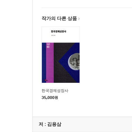
22. 공창제의 성립과 문화_이영훈
성 지배의 긴 역사 / 기생제 / 공창제의 시행 / 소
작가의 다른 상품
가족 / 가정윤리와 성문화 / 저항과 탈출 / 매춘업의
23. 일본군 위안부 문제의 진실_이영훈
공창제의 군사적 편성 / 위안소의 실태 / 강제연행설
/ 방패사단의 위안부 문옥주 / 과연 성노예였던가 / 다
24. 해방 40여 년간 위안부 문제는 없었다_주익종
오랫동안 위안부는 거론되지 않았다 / 위안부는 단지
25. 한일 관계 파탄 나도록_주익종
정대협의 공세 / 일본 정부의 사과 / 정대협, 일본
문재인 정권, 2015년 위안부 합의마저 폐기 / 강제
한국경제성장사
35,000
원
에필로그 반일 종족주의의 업보_이영훈
참고문헌
찾아보기
저 :
김용삼