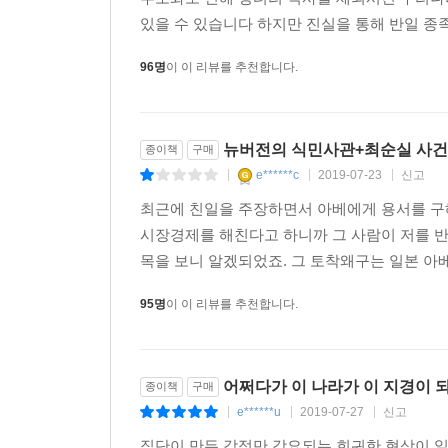
어느 나라가 전 국민을 몇 사람의 무녀가 벌이는 
있을 수 있습니다 하지만 진실을 통해 반일 종
일본의 식민 지배에 대한 한국인의 통념을 정면 부
런 수준의 외교로 일관한다면 격동하는 국제사회에서 
릅니다. 109년 전 나라를 한 번 망쳐본 민족입니다
96명
이 이 리뷰를 추천합니다.
책은 프롤로그와 본문 3부 및 에필로그로 이루어져 있
을 것입니다. 헌법에서 ‘자유’를 삭제하자고 주장하
더해 총 27개장이다. 「프롤로그」에서는 대한민
예감을 떨치지 못하는 것은 그 근원을 이루는 반일
책을 읽을 것을 당부한다.
뉴버전의 식민사관+최순실 사건
종이책
구매
--- p.391
e******c
2019-07-23
신고
|
|
|
1부 「종족주의의 기억」은 한국인이 일본의 식민 
조정래의 소설 『아리랑』과 같이 아무런 근거도
최근에 친일을 주장하면서 아베에게 용서를 구
학살했다고 믿고, 쌀이 수출된 것을 쌀을 빼앗긴 걸
시장경제를 해친다고 하니까 그 사람이 저를 
동원되어 노예처럼 사역당한 걸로 본다. 아울러
목을 보니 알겠되었죠. 그 토착왜구는 일본 아
기억한다. 이런 기억이 반일주의가 자라나는 토양이
95명
이 이 리뷰를 추천합니다.
2부 「종족주의의 상징과 환상」은 반일 종족주의의 
다루었다. 특히 백두산은 남북한 모두에게 민족의
어쩌다가 이 나라가 이 지경이 
종이책
구매
이르기까지 한 번도 그 존재를 인지하지 못한 독도
e******u
2019-07-27
신고
청사를 철거해 대한민국 역사를 지운 것, 반민족
|
|
|
반일 종족주의의란 민족 단계에 이르지 못한 종족 
집단이 만든 감정만 강요되는 희귀한 현상이 일