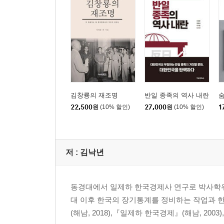
김영삼 대통령의 느닷없는 결정 / 민족정기 회복 사
그 목적? / 반달리즘식 문화 테러
16. 망국의 암주暗主가 개명군주로 둔갑하다_김용
망국의 주요 원인은 외교의 실패 / 일본이 민비를 시
17. ‘을사오적’을 위한 변명_김용삼
정상적인 외교 절차 무시하고 고종에게 조약체결 요구
18. 친일청산이란 사기극_주익종
제헌국회가 추진한 건 반민족행위자 처벌 / 친일파
김창룡의 재조명
반일 종족의 역사 내란
숨
19. Never Ending Story_주익종
22,500
원
(10% 할인)
27,000
원
(10% 할인)
1
박정희 정부의 국내 청구권 보상 / 노무현 정부의 
20. 반일 종족주의의 신학_이영훈
브로델의 역사학 / 불변의 적대 감정 / 토지기맥론 /
저 :
김낙년
신분성 / 종족주의 신학
3부 종족주의의 아성, 위안부
동경대에서 일제하 한국경제사 연구로 박사학위
대 이후 한국의 장기통계를 정비하는 작업과 
21. 우리 안의 위안부_이영훈
(해남, 2018),『일제하 한국경제』(해남, 200
갈등의 원인 / 위안부의 만연 / 한국군 위안부 / 민간