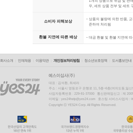
1개의 상품으로 취급 및 판매
우, 세트 상품 전부 및 세트
상품의 불량에 의한 반품, 교
소비자 피해보상
준하여 처리됨
환불 지연에 따른 배상
대금 환불 및 환불 지연에 
회사소개
인재채용
이용약관
개인정보처리방침
청소년보호정책
도서홍보안내
대표 : 김석환, 최세라
주소 : 서울시 영등포구 은행로 11, 5층~6층(여의도동,일신
사업자등록번호 : 229-81-37000 통신판매업신고 : 제 200
이메일 : yes24help@yes24.com 호스팅 서비스사업자 :
Copyright ⓒ YES24 Corp. All Rights Reserved.