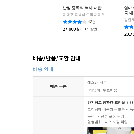
반일 종족의 역사 내란
엄마
국 대
이영훈,김용삼,주익종,이우연 저
이승만북스
|
정현채
42건
27,000
원
(10% 할인)
23,7
배송/반품/교환 안내
배송 안내
예스24 배송
배송 구분
배송비 : 무료배송
안전하고 정확한 포장을 위해 
고객님께 배송되는 모든 상품을
목적 : 안전한 포장 관리
촬영범위 : 박스 포장 작업