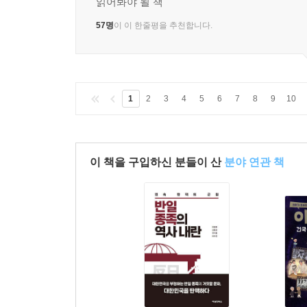
읽어봐야 될 책
57명
이 이 한줄평을 추천합니다.
1
2
3
4
5
6
7
8
9
10
이 책을 구입하신 분들이 산
분야 연관 책