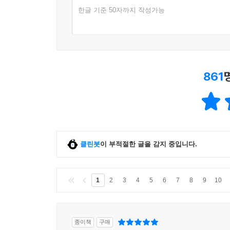
지배의 피해 배상이 아니라 한일 간 채권 채무, 청
한글 기준 50자까지 작성가능
왔는데, 느닷없이 한국 대법원이 일본 기업에 식민
아니다. 가히 평지풍파라 하지 않을 수 없다.
또 문재인 정부는 전임 박근혜 정부가 일본 아베 정
만들었다. 일본군이 위안소를 설치하고 그 운영을 
861
사과하고 위로금을 지급하려 했음에도, 한국의 위
폐기했다. 이로써 위안부 문제는 전혀 해결의 실마
민간 위안부 및 미국군 위안부 문제에는 눈을 감
(21~23장 및 25장).
클린봇
이 부적절한 글을 감지 중입니다.
일본의 식민지 지배와 그 후의 한일 관계에 대한
교과과정이나 여러 영화, 각종 역사서적에서 접한 대
일본은 그를 반성, 사죄하지 않았다”고 생각한다. 그
1
2
3
4
5
6
7
8
9
10
종이책
구매