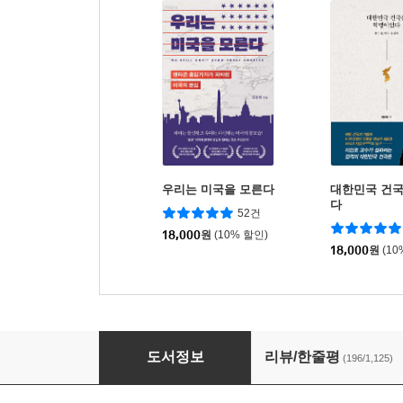
우리는 미국을 모른다
대한민국 건
다
52건
18,000
원
(10% 할인)
18,000
원
(10
반일 종족주의
도서정보
리뷰/한줄평
(196/1,125)