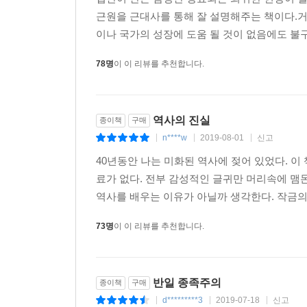
근원을 근대사를 통해 잘 설명해주는 책이다.거짓
3부 「종족주의의 아성, 위안부」는 반일 종족주의
이나 국가의 성장에 도움 될 것이 없음에도 불구하
운동가가 조장한 ‘일본군 위안부=강제동원된 성노
78명
이 이 리뷰를 추천합니다.
공창제로 재편된 바 그를 전시기에 일본군이 군 위
근거가 없는데, 그럼에도 정대협 등 위안부 운동가
밝혔다.
역사의 진실
종이책
구매
「에필로그」에선, 샤머니즘과 물질주의, 집단주
n****w
2019-08-01
신고
|
|
|
대해서만 적대적인 반일 종족주의로 폭발하였는데,
40년동안 나는 미화된 역사에 젖어 있었다. 이
경고를 발하였다.
료가 없다. 전부 감성적인 글귀만 머리속에 맴
역사를 배우는 이유가 아닐까 생각한다. 작금의
예를 들어 조정래의 소설 『아리랑』에는, 일본이
일제말 일본의 비행장 건설에 조선인을 동원하곤 공
73명
이 이 리뷰를 추천합니다.
(책 1장). 소설이라고 아무 이야기나 지어내서 할 
소녀를 강제로 끌어가 위안부로 만들었다고 알고 있
부모, 친척, 친지에 의한 인신매매로 위안부로 간 것이었
반일 종족주의
종이책
구매
d*********3
2019-07-18
신고
|
|
|