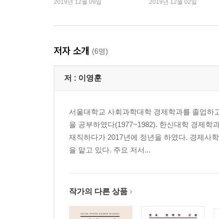
2019년 12월 09일
2019년 12월 02일
학도지원병제란? / 학도지원의 총수와 실태 / 천재일
10. 애당초 청구할 게 별로 없었다_주익종
청구권 협정에 관한 오해 / 청구권 협정은 한일 간 
모두 정리되었는데도…
저자 소개
(6명)
11. 후안무치하고 어리석은 한일회담 결사반대_주
장면 정부의 청구권 교섭 / 1960년대 야당의 한일
저 :
이영훈
2부 종족주의의 상징과 환상
서울대학교 사회과학대학 경제학과를 졸업하고 
12. 백두산 신화의 내막_이영훈
을 공부하였다(1977~1982). 한신대학 경
백두산 체험 / 소중화의 상징 / 민족의 아버지와 어머
재직하다가 2017년에 정년을 하였다. 경제
13. 독도, 반일 종족주의의 최고 상징_이영훈
을 맡고 있다. 주요 저서...
참된 지식인은 세계인 / 『삼국사기』의 우산국과 울
떠도는 섬 / 안용복 사건 / 우산도의 종착지 / 환상 판
14. 쇠말뚝 신화의 진실_김용삼
작가의 다른 상품
역술인, 지관을 쇠말뚝 전문가로 동원 / 주민 다수결
15. 구 총독부 청사의 해체__김용삼