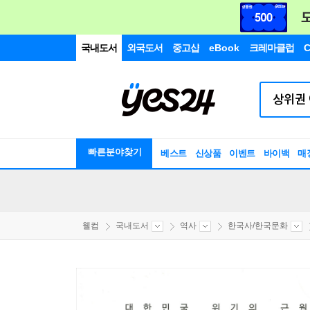
국내도서
외국도서
중고샵
eBook
크레마클럽
C
빠른분야찾기
베스트
신상품
이벤트
바이백
매
웰컴
국내도서
역사
한국사/한국문화