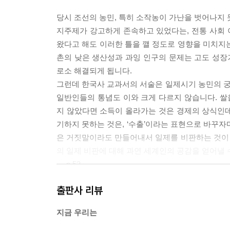
당시 조선의 농민, 특히 소작농이 가난을 벗어나지 
지주제가 강고하게 존속하고 있었다는, 전통 사회
왔다고 해도 이러한 틀을 깰 정도로 영향을 미치지
촌의 낮은 생산성과 과잉 인구의 문제는 고도 성
로소 해결되게 됩니다.
그런데 한국사 교과서의 서술은 일제시기 농민의 
일반인들의 통념도 이와 크게 다르지 않습니다. 쌀을
지 않았다면 소득이 올라가는 것은 경제의 상식인데,
기하지 못하는 것은, ‘수출’이라는 표현으로 바꾸자
은 거짓말이라도 만들어내서 일제를 비판하는 것이
의 일제 비판에 대해 과연 세계인의 공감을 얻어낼 
--- p.53
출판사 리뷰
2016년부터는 사회단체들도 역사왜곡 운동에 나섰
총, 정신대대책협의회 등이 주도하는 ‘일제하 강제징
지금 우리는
차역 10미터 앞에 처음으로 세워진 뒤, 같은 해에 