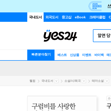
국내도서
외국도서
중고샵
eBook
크레마클럽
C
빠른분야찾기
베스트
신상품
이벤트
바이백
매
웰컴
국내도서
소설/시/희곡
테마소설
소