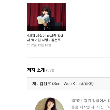
읽다
4대강 사업이 파괴한 강에
서 맺어진 사랑 - 김선우
『물의 연인들』
2012년 12월 18일
저자 소개
(3명)
저 :
김선우
(Seon Woo Kim,金宣佑)
1970년 강원 강릉에서
동을 시작했다. 시집 『