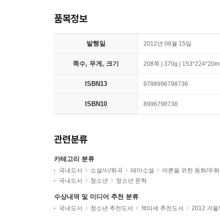
품목정보
발행일
2012년 08월 15일
쪽수, 무게, 크기
208쪽 | 370g | 153*224*20
ISBN13
9788996798736
ISBN10
8996798738
관련분류
카테고리 분류
국내도서
소설/시/희곡
테마소설
어른을 위한 동화/우화
국내도서
청소년
청소년 문학
수상내역 및 미디어 추천 분류
국내도서
청소년 추천도서
책따세 추천도서
2012 겨