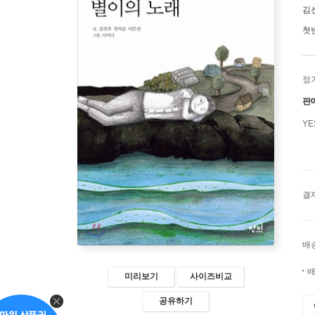
김
첫
정
판
Y
결
배
배
미리보기
사이즈비교
공유하기