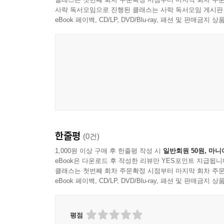
주인공 한별이는 변해가는 마을과 폭파되는 구럼비 
사락 독서모임으로 진행된 클래스는 사락 독서모임 게시판
눈에 비친 세상은 너무나 어렵고 이해되지 않는 것들
eBook 페이백, CD/LP, DVD/Blu-ray, 패션 및 판매금
어떻게든 해답을 찾고자 애쓰는 소년의 모습은 눈
찾으며 살아가는 사람들의 모습을 아프도록 생생하게
책의 뒤편에는 국내외 강정관련 여러 발언을 함께 실었
글로리아 스타이넘, 영화감독이자 배우인 로버트 
강정은 잊혀진 게 아니라 우리 안에 함께 있음을 보
책의 출간과 동시에 7월 29일 강정에서는 “강정 
한줄평
(0건)
강정마을로 힘을 모으기 위해 제주 전역을 순례하
강정마을 헌정공연이었다. 문정현 신부, 심리전문가 
1,000원 이상 구매 후 한줄평 작성 시
일반회원 50원, 마니
eBook은 다운로드 후 작성한 리뷰만 YES포인트 지급됩니
이들이 함께했으며, 극단 「종이로 만든 배」의 입
클래스는 첫번째 회차 주문확정 시점부터 마지막 회차 주문
eBook 페이백, CD/LP, DVD/Blu-ray, 패션 및 판매금
그리고 8월부터는 《구럼비를 사랑한 별이의 노래》 
부산, 광주, 대구 등 여러 지역을 순회하며 강정마
작가들의 발자국에 관심과 격려가 함께 하길 빈다.
평점