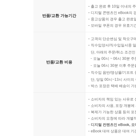
출고 완료 후 10일 이내의 
디지털 콘텐츠인 eBook의 
반품/교환 가능기간
중고상품의 경우 출고 완료일
모바일 쿠폰의 경우 유효기간(
고객의 단순변심 및 착오구
직수입양서/직수입일서중 일
단, 아래의 주문/취소 조건인
오늘 00시 ~ 06시 30분 
반품/교환 비용
오늘 06시 30분 이후 주문
직수입 음반/영상물/기프트 
단, 당일 00시~13시 사이
박스 포장은 택배 배송이 가
소비자의 책임 있는 사유로 
소비자의 사용, 포장 개봉에 
복제가 가능한 상품 등의 포장을 
소비자의 요청에 따라 개별
디지털 컨텐츠인 eBook, 
eBook 대여 상품은 대여 기