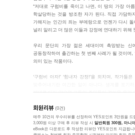
“저대로 구럼비를 죽이고 나면, 이 땅의 가장 아
학살당하는 것을 방조한 자가 된다. 직접 가담하
가해지는 인간의 죄는 부메랑으로 언젠가 다시 돌
널리 알리고 더 많은 이들과 강정에 연대하기 위해 
우리 문단의 가장 젊은 세대이며 촉망받는 신
공동창작하여 출간하는 첫 번째 사례가 될 것이며,
의미 있는 작품이다.
‘구럼비 아자!’ ‘힘내자 강정!’을 외치며, 작가
맞추어내기란 여간한 일이 아니다. 생계를 포기하
제대로 되지 않으면 그동안 주민들이 겪어온 온갖 
사랑한 별이의 노래》는 젊은 작가들의 연대가 창조
회원리뷰
(0건)
《구럼비를 사랑한 별이의 노래》는 강정에 발을 딛
매주 10건의 우수리뷰를 선정하여 YES포인트 3만원을 드
3,000원 이상 구매 후 리뷰 작성 시
일반회원 300원, 마니아
담아낸 동화이다. 김선우 시인이 그간 콘서트 
eBook은 다운로드 후 작성한 리뷰만 YES포인트 지급됩니
아름다운 모습”을 작품 속에 오롯이 살려냈다.
클래스는 첫번째 회차 주문확정 시점부터 마지막 회차 주문