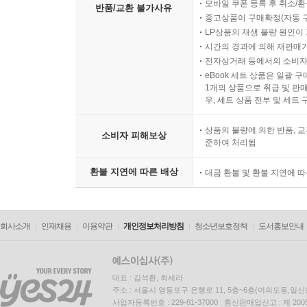
모바일 쿠폰 등록 후 취소/환
반품/교환 불가사유
중고상품이 구매확정(자동 
LP상품의 재생 불량 원인이 기
시간의 경과에 의해 재판매가
전자상거래 등에서의 소비자
eBook 세트 상품은 일괄 
1개의 상품으로 취급 및 판매
우, 세트 상품 전부 및 세트
상품의 불량에 의한 반품, 교
소비자 피해보상
준하여 처리됨
환불 지연에 따른 배상
대금 환불 및 환불 지연에 
회사소개
인재채용
이용약관
개인정보처리방침
청소년보호정책
도서홍보안내
대표 : 김석환, 최세라
주소 : 서울시 영등포구 은행로 11, 5층~6층(여의도동,일신
사업자등록번호 : 229-81-37000 통신판매업신고 : 제 200