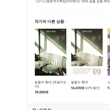
[읽다]
[청춘작가특집인터뷰①] “20대 삶을 상품 매뉴얼처럼 그려냈더니…” -
작가의 다른 상품
빛들의 환대 (큰글자도
빛들의 환대
서)
16,020
원
(10% 할인)
1
39,000
원