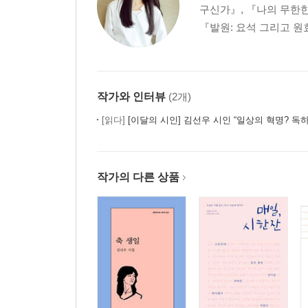
구신가』, 『나의 무한한
『발원: 요석 그리고 원
작가와 인터뷰
(2개)
[읽다]
[이달의 시인] 김선우 시인 “일상의 혁명? 독하게 행복해지겠다는 각오!
작가의 다른 상품