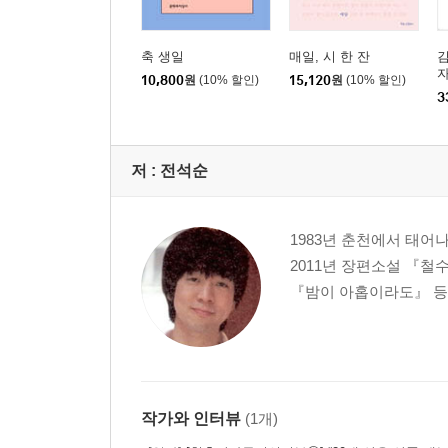
축 생일
매일, 시 한 잔
김
자
10,800
원
(10% 할인)
15,120
원
(10% 할인)
3
저 :
전석순
1983년 춘천에서 태어
2011년 장편소설 『철
『밤이 아홉이라도』 등
작가와 인터뷰
(1개)