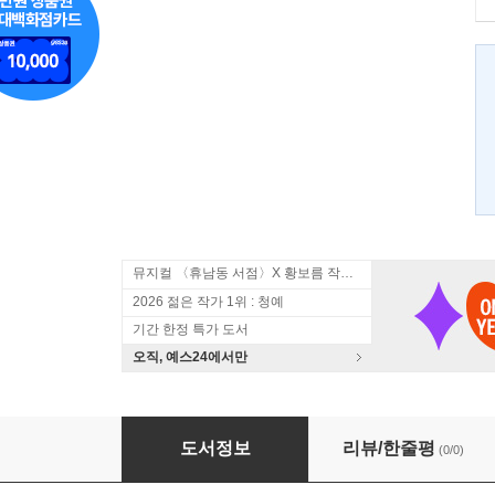
뮤지컬 〈휴남동 서점〉X 황보름 작가 북토크
2026 젊은 작가 1위 : 청예
기간 한정 특가 도서
오직, 예스24에서만
구럼비를 사랑한 별이의 노래
도서정보
리뷰/한줄평
(0/0)