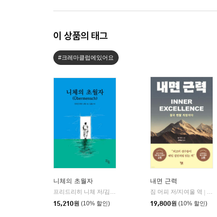
이 상품의 태그
#크레마클럽에있어요
니체의 초월자
내면 근력
프리드리히 니체 저/김철 편역
히읏
짐 머피 저/지여울 역
윌북(
|
|
15,210
원
(10% 할인)
19,800
원
(10% 할인)