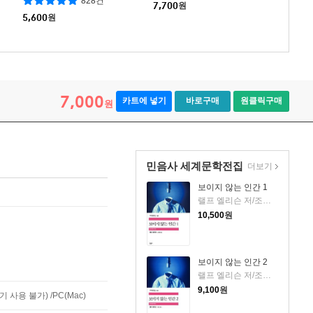
828건
7,700
원
5,600
원
7,000
카트에 넣기
바로구매
원클릭구매
원
민음사 세계문학전집
더보기
보이지 않는 인간 1
랠프 엘리슨 저/조영환 역
10,500
원
보이지 않는 인간 2
랠프 엘리슨 저/조영환 역
9,100
원
사용 불가) /PC(Mac)