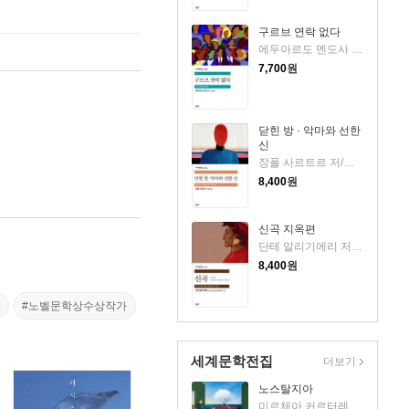
구르브 연락 없다
에두아르도 멘도사 저/정창 역
7,700
원
닫힌 방 · 악마와 선한
신
장폴 사르트르 저/지영래 역
8,400
원
신곡 지옥편
단테 알리기에리 저/박상진 역/윌리엄 블레이크 그림
8,400
원
#노벨문학상수상작가
세계문학전집
더보기
노스탈지아
미르체아 커르터레스쿠 저/한성숙 역