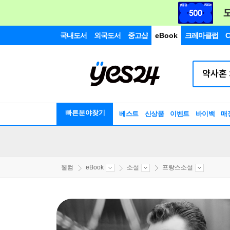
국내도서
외국도서
중고샵
eBook
크레마클럽
C
빠른분야찾기
베스트
신상품
이벤트
바이백
매
웰컴
eBook
소설
프랑스소설