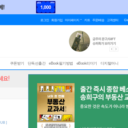
로그인
회원가입
마이페이지
카트
주문/배송
고객센터
Gl
쿠폰받기
단독선출간
eBook필기방법
eBook리더기
디지털머니
세요!
PUB ]