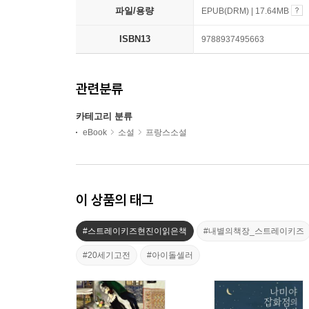
파일/용량
EPUB(DRM) | 17.64MB
ISBN13
9788937495663
관련분류
카테고리 분류
eBook
소설
프랑스소설
이 상품의 태그
#스트레이키즈현진이읽은책
#내별의책장_스트레이키즈
#20세기고전
#아이돌셀러