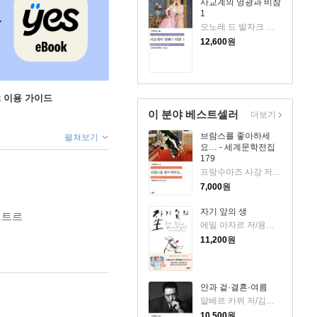
사교계의 영광과 비참
1
오노레 드 발자크 저/이철의 역
12,600
원
ok 이용 가이드
이 분야 베스트셀러
더보기
브람스를 좋아하세
펼쳐보기
요… - 세계문학전집
179
프랑수아즈 사강 저/김남주 역
7,000
원
자기 앞의 생
르트르
에밀 아자르 저/용경식 역
11,200
원
안과 겉·결혼·여름
알베르 카뮈 저/김화영 역
10,500
원