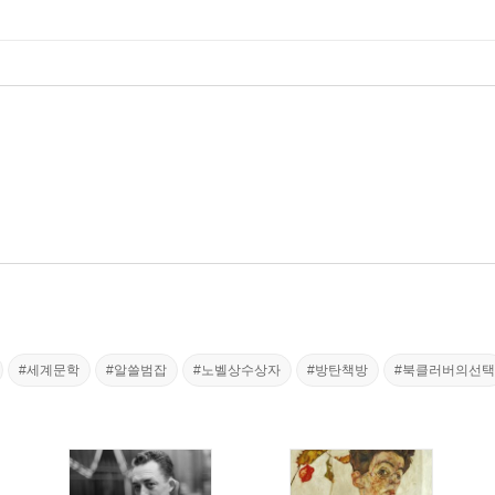
#세계문학
#알쓸범잡
#노벨상수상자
#방탄책방
#북클러버의선택