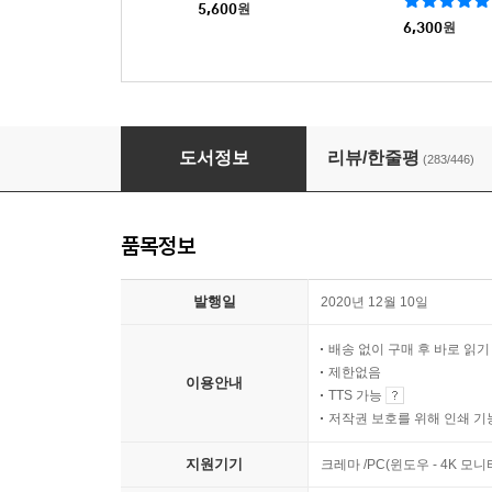
5,600
원
6,300
원
이방인 - 세계문학전집 266
도서정보
리뷰/한줄평
(283/446)
품목정보
발행일
2020년 12월 10일
배송 없이 구매 후 바로 읽
제한없음
이용안내
TTS 가능
저작권 보호를 위해 인쇄 기
지원기기
크레마 /PC(윈도우 - 4K 모