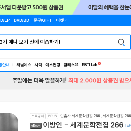
D/LP
DVD/BD
문구
/GIFT
티켓
독서유형검사
장안내
채널예스
사락
예스펀딩
클래스24
RBTI Lab
독서유형검사
주말에는 더욱 알뜰하게!
최대 2,000원 상품권 받으
민음사 세계문학전집-266
,
세계문학전집-266
소득공제
EPUB
이방인 - 세계문학전집 266
[ E
eBook