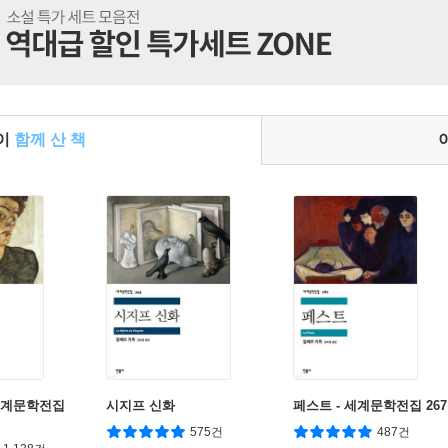
들이
함께 산 책
 세계문학전집
시지프 신화
페스트 - 세계문학전집 267
575건
487건