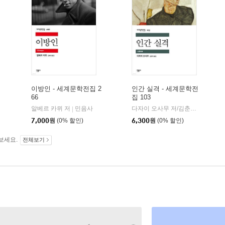
이방인 - 세계문학전집 2
인간 실격 - 세계문학전
66
집 103
현대문학
|
알베르 카뮈 저
민음사
다자이 오사무 저/김춘미 역
민음
|
|
7,000
원
(0% 할인)
6,300
원
(0% 할인)
보세요.
전체보기