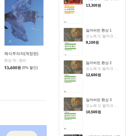
13,300
원
잃어버린 환상 1
오노레 드 발자크 저/송기정 역
9,100
원
채식주의자(개정판)
한강 저
창비
|
잃어버린 환상 2
사
13,600
원
(0% 할인)
오노레 드 발자크 저/송기정 역
12,600
원
잃어버린 환상 3
오노레 드 발자크 저/송기정 역
10,500
원