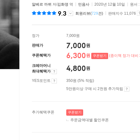
알베르 까뮈
저/
김화영
역
민음사
2020년 12월 10일
원서 
9.3
회원리뷰(
729
건)
판매지수 11,076
정가
7,000원
7,000
원
판매가
6,300
원
쿠폰혜택가
(종이책 정가 대비 
쿠폰받기
크레마머니
4,800
원
최대혜택가
YES포인트
350원 (5% 적립)
5만원이상 구매 시 2천원 추가적립
추가혜택쿠폰
쿠폰받기
주문금액대별 할인쿠폰