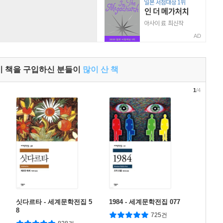
AD
이 책을 구입하신 분들이
많이 산 책
1
/4
싯다르타 - 세계문학전집 5
1984 - 세계문학전집 077
8
725건