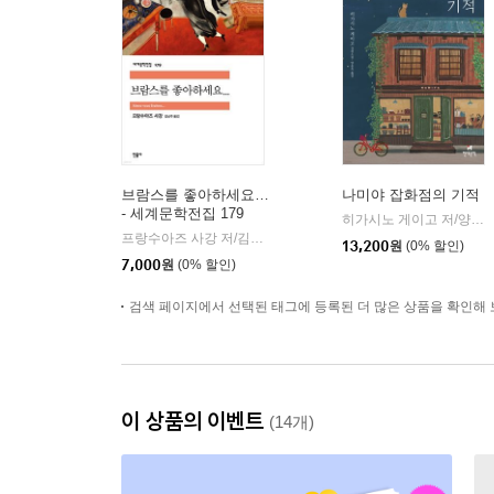
브람스를 좋아하세요…
나미야 잡화점의 기적
- 세계문학전집 179
히가시노 게이고 저/양윤옥 역
프랑수아즈 사강 저/김남주 역
민음사
|
13,200
원
(0% 할인)
7,000
원
(0% 할인)
검색 페이지에서 선택된 태그에 등록된 더 많은 상품을 확인해 
이 상품의 이벤트
(14개)