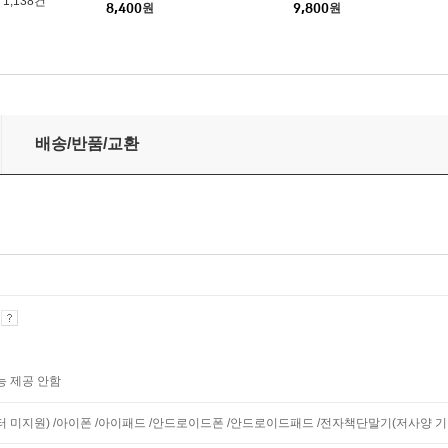
1,138건
8,400
원
9,800
원
배송/반품/교환
기
능 제공 안함
니터 미지원) /아이폰 /아이패드 /안드로이드폰 /안드로이드패드 /전자책단말기(저사양 기기 