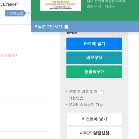
:
L'Etranger
eBook종합 55위
소설 18위
주간베스트
오늘은 그만 보기
판매중
카트에 넣기
37% 할인)
바로구매
원클릭구매
구매 후 바로 읽기
제한없음
문화비소득공제 가능
리스트에 넣기
시리즈 알림신청