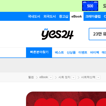
국내도서
외국도서
중고샵
eBook
크레마클럽
C
빠른분야찾기
베스트
신상품
이벤트
바이백
매
웰컴
eBook
사회 정치
사회학산책