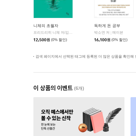
니체의 초월자
독하게 돈 공부
프리드리히 니체 저/김철 편역
히읏
박소연 저
메이븐
|
|
12,500
원
(0% 할인)
16,100
원
(0% 할인)
검색 페이지에서 선택된 태그에 등록된 더 많은 상품을 확인해 
이 상품의 이벤트
(6개)