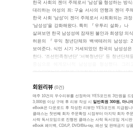
한국 사회의 젠더 주체로서 ‘남성’을 형성하는 방식
대리하는 여성의 죄: 구술 서사의 연행과 젠더 주
한국 사회 ‘남성’이 젠더 주체로서 사회화되는 과
‘남성성’을 강화해왔다. 특히 『우투리 설화』나 『
살펴보면 한국 남성성에 잠재된 불안과 희생양 의식이
허윤의 『우익 청년단체와 백색테러의 남성성: 2
보여준다. 식민 시기 거세되었던 한국의 남성성은
한다. ‘조선민족청년단’ ‘서북청년단’ 등 청년단체
중심으로 헤게모니적 남성성을 형성했다. 그리
귀속되었는데 이렇게 국가화된 남성성은 남한 사회
『‘무기 없는 민족’의 여성이라는 거울: 해방 전후 
회원리뷰
아들들’이 국가를 만들어나가는 ‘산업전사’로 
(0건)
식민체제하에서도, 해방 후 미군정하에서도 남성들
매주 10건의 우수리뷰를 선정하여 YES포인트 3만원을 드
3,000원 이상 구매 후 리뷰 작성 시
일반회원 300원, 마니아
육체적 불구와 정신적 트라우마로 남성성 자체가 
eBook은 다운로드 후 작성한 리뷰만 YES포인트 지급됩니
신여성의 표본이었던 ‘모던걸’은 유녀나 기녀, 
클래스는 첫번째 회차 주문확정 시점부터 마지막 회차 주문
해방과 독립에 이어 건국에서 해가 되는 여성들이라 
사락 독서모임으로 진행된 클래스는 사락 독서모임 게시판
2017년, 서북청년단은 ‘태극기 집회’와 함께 
eBook 페이백, CD/LP, DVD/Blu-ray, 패션 및 판매금