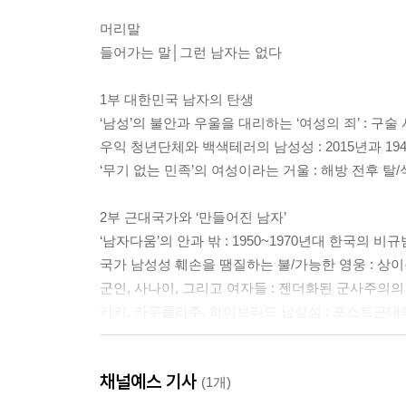
머리말
들어가는 말│그런 남자는 없다
1부 대한민국 남자의 탄생
‘남성’의 불안과 우울을 대리하는 ‘여성의 죄’ : 구
우익 청년단체와 백색테러의 남성성 : 2015년과 19
‘무기 없는 민족’의 여성이라는 거울 : 해방 전후 탈
2부 근대국가와 ‘만들어진 남자’
‘남자다움’의 안과 밖 : 1950~1970년대 한국의 
국가 남성성 훼손을 땜질하는 불/가능한 영웅 : 
군인, 사나이, 그리고 여자들 : 젠더화된 군사주의의
카키, 카무플라주, 하이브리드 남성성 : 포스트근대
3부 IMF 이후 한국 남자의 초상
채널예스 기사
폐소공포증 시대의 남성성 : K-내셔널리즘, 파국, 
(1개)
중년 남성의 육체라는 아카이브 : 2000년대 백윤식