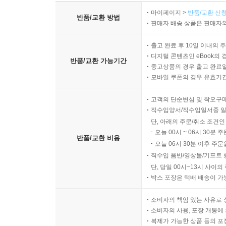
백윤식의 캐릭터가 죽음을 맞이하는 과정에서 그의
마이페이지 >
반품/교환 신청
국가보다 자본이 우위에 선 신자유주의체제의 도
반품/교환 방법
판매자 배송 상품은 판매자와
외쳐왔음에도 내셔널리티가 붕괴할 수 있다는 것을
한편 백문임의 『브로맨스vs ‘형제’ 로맨스: 포스
출고 완료 후 10일 이내의 
디지털 콘텐츠인 eBook의 
등장한 ‘남-남 케미’ 조합인 브로맨스를 통해
반품/교환 가능기간
중고상품의 경우 출고 완료일
친밀하지만 성적이지 않은 남성들 사이의 관계를 
모바일 쿠폰의 경우 유효기간(
새로운 남성성으로 보이는 ‘브로맨스’라는 새로운
지적하며 언제든 이성애 규범적 헤게모니로 끌려들
고객의 단순변심 및 착오구
한국문학 내에서 남성성을 오혜진의 글 『누가 민
직수입양서/직수입일서중 일
단, 아래의 주문/취소 조건인
한국문학 장의 특징적 현상이라 할 수 있는 남성 집
오늘 00시 ~ 06시 30분 
그들이 ‘남성들의 이야기’라는 성별화된 표지를 
반품/교환 비용
오늘 06시 30분 이후 주문
한다고 지적한다. 87년 체제 이후 민주주의가 
직수입 음반/영상물/기프트 
‘밥벌이의 아우라’를 제시했다. 이 과정에서 ‘약자
단, 당일 00시~13시 사이
근현대사의 주인공이 된다. 결국 한국문학의 주류
박스 포장은 택배 배송이 가
기폭제가 될 것이다.
소비자의 책임 있는 사유로 
소비자의 사용, 포장 개봉에 
디지털 시대의 남성성과 여성 혐오
복제가 가능한 상품 등의 포장을 