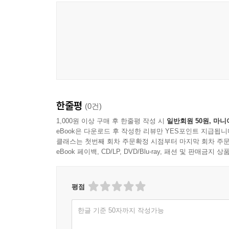
‘일베’와 궤를 같이한다. 해방 전후 신여성들에 대
다르지 않다. 해방기를 전후로 한 1950년대가 2
것이다.
한국 남자의 남성성은 어떻게 형성되었는가?
헤게모니적 남성성 바깥에 존재하는 ‘그들’의 존재
한줄평
(0건)
2부에서는 헤게모니적 남성성의 바깥에 있는, 위
질문한다. 김대현의 『‘남자다움’의 안과 밖: 19
1,000원 이상 구매 후 한줄평 작성 시
일반회원 50원, 마니
eBook은 다운로드 후 작성한 리뷰만 YES포인트 지급됩니
연애 규범성을 통해 남성동성애, 남장여자 등 비규
클래스는 첫번째 회차 주문확정 시점부터 마지막 회차 주문
실천을 소개하며 사회를 지배하는 헤게모니적 남
eBook 페이백, CD/LP, DVD/Blu-ray, 패션 및 판매금
다양한 남성성을 수행했음을 보여준다. 또한 남
사회적으로 구성된 산물임을 보여준다.
나영정의 『국가 남성성 훼손을 땜질하는 불/가능
평점
비가시화되는 존재인 장애인 문제를 이야기한다. 
한글 기준 50자까지 작성가능
신체에 있었다. 그러나 제2차 세계대전 이후 상이
사회문제로 대두되기 시작한다. 과거 그들은 국가를