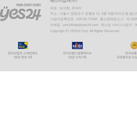
대표 : 김석환, 최세라
주소 : 서울시 영등포구 은행로 11, 5층~6층(여의도동,일신
사업자등록번호 : 229-81-37000 통신판매업신고 : 제 200
이메일 : yes24help@yes24.com 호스팅 서비스사업자 :
Copyright ⓒ YES24 Corp. All Rights Reserved.