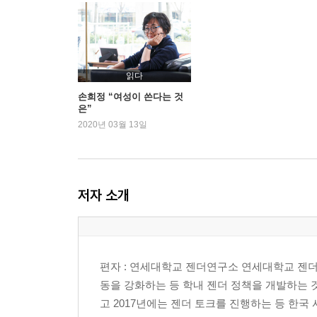
브로맨스 vs ‘형제’ 로맨스 : 포스트 밀레니엄 남
누가 민주주의를 노래하는가 : 신자유주의 시대 이
4부 디지털 시대의 남자 되기와 여성 혐오
읽다
웃음과 폭력 : 혐오 없는 웃음은 가능한가
손희정 “여성이 쓴다는 것
은”
Digital Masculinity : 한국 남성청(소)년과 디지털여
2020년 03월 13일
주석
글쓴이 소개
저자 소개
편자 : 연세대학교 젠더연구소 연세대학교 젠
동을 강화하는 등 학내 젠더 정책을 개발하는 
고 2017년에는 젠더 토크를 진행하는 등 한