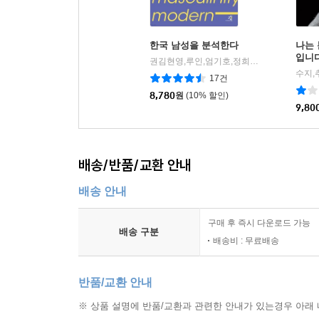
재편된다. 군 업무도 전투 지원 업무에 저임금
강화한다. 과연 남성성이 정말 변화하고 있는지 의
한국 남성을 분석한다
나는
입니
권김현영,루인,엄기호,정희진,준우,한채윤 공저/권김현영 편
IMF 이후 들이닥친 한국 남성성의 위기와 그 문화
17건
8,780
원
(10% 할인)
3부에서는 본격적으로 지금, 여기의 남성성을 
9,80
드러나는가?
『폐소공포증 시대의 남성성: K-내셔널리즘, 파국,
기반으로 삼으면서 형성되는 K-내셔널리즘이 한
배송/반품/교환 안내
등장하는 시민과 시민-선군이라는 재현이 사실상 
배송 안내
위기에 빠진 한국 사회를 구할 수 있는 시민-선
비남성을 배제한다. 그러므로 남성중심적인 상상력
구매 후 즉시 다운로드 가능
배송 구분
제왕의 첩』 등 인기를 끌었던 영화들을 중심으로 
배송비 : 무료배송
부찬용의 『중년 남성의 육체라는 아카이브: 20
진단한다. 한국 영화계에서 백윤식이라는 배우의 
반품/교환 안내
못한다는 것을 지적하면서 백윤식 캐릭터를 통해 구
※ 상품 설명에 반품/교환과 관련한 안내가 있는경우 아래 
지켜라』 『그때 그사람들』 등에서 백윤식의 캐