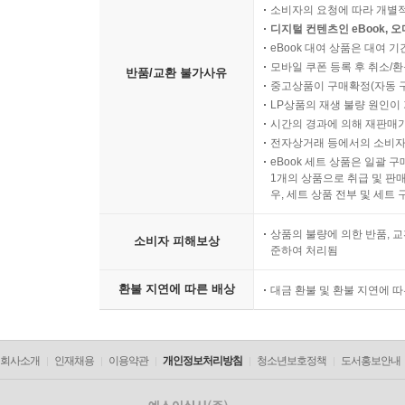
소비자의 요청에 따라 개별
4부에서는 온라인문화를 중심으로 디지털 시대의 
디지털 컨텐츠인 eBook, 
eBook 대여 상품은 대여 기
인터넷 공간이 어떻게 남성적 공간이 되었는지 분석한
모바일 쿠폰 등록 후 취소/환
‘여성’이라는 젠더의 배척이었다. 인터넷 커뮤니
반품/교환 불가사유
중고상품이 구매확정(자동 
그리고 이렇게 만들어진 초남성적 공간인 일베와
LP상품의 재생 불량 원인이 기
형성하는 의례로 작동시키고 있다. 일베식 혐오 
시간의 경과에 의해 재판매가
획득하지 못한 이들에 대한 혐오를 공유하며 우월
전자상거래 등에서의 소비자
eBook 세트 상품은 일괄 
생존양식과 연결된다. 김학준은 이런 점에서 ‘농담
1개의 상품으로 취급 및 판매
말한다.
우, 세트 상품 전부 및 세트
최태섭은 『Digital Masculinity: 한국 
상품의 불량에 의한 반품, 교
분석한다. 글쓴이는 오늘날 디지털 공간에서 벌어지
소비자 피해보상
준하여 처리됨
남성 청년들이라고 지적한다. 남성 이용자가 다수
‘남에게 빌붙어 사치와 허영을 일삼는 자’ ‘리
환불 지연에 따른 배상
대금 환불 및 환불 지연에 
이용자에게 ‘우리 땅에서 나가’거나 ‘내부의 룰을
환상으로서 스스로를 피해자화 한다. 최태섭은 이에
방법을 통해 해결하려는 노력이 필요하며 무엇보다도
회사소개
인재채용
이용약관
개인정보처리방침
청소년보호정책
도서홍보안내