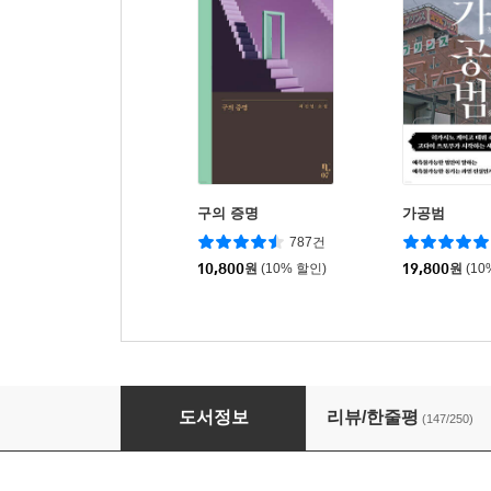
구의 증명
가공범
787건
10,800
원
(10% 할인)
19,800
원
(10
인어가 잠든 집
도서정보
리뷰/한줄평
(147/250)