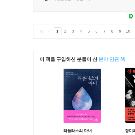
1
2
3
4
5
6
7
8
9
10
이 책을 구입하신 분들이 산
분야 연관 책
라플라스의 마녀
장미