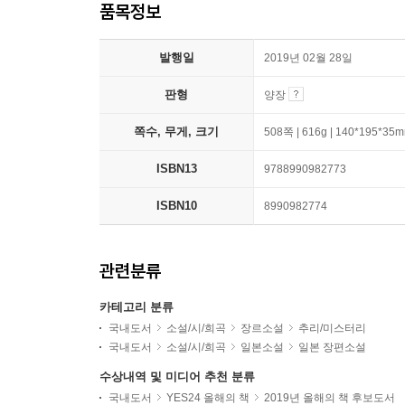
품목정보
발행일
2019년 02월 28일
판형
양장
쪽수, 무게, 크기
508쪽 | 616g | 140*195*35
ISBN13
9788990982773
ISBN10
8990982774
관련분류
카테고리 분류
국내도서
소설/시/희곡
장르소설
추리/미스터리
국내도서
소설/시/희곡
일본소설
일본 장편소설
수상내역 및 미디어 추천 분류
국내도서
YES24 올해의 책
2019년 올해의 책 후보도서