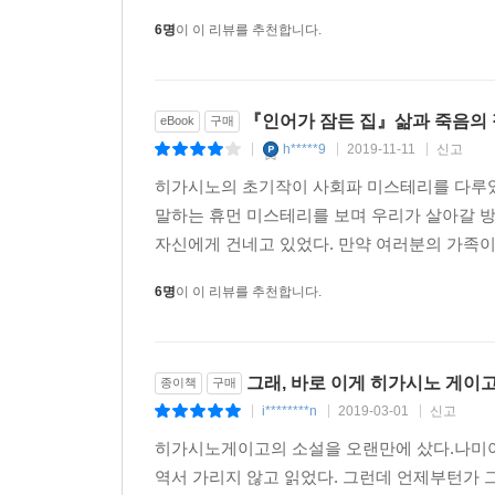
결정할 수 있는지, 장기 이식은 뇌사 상태인 기증
6명
이 이 리뷰를 추천합니다.
것이다.
무엇보다 이 작품의 백미는 딸을 향한 엄마의 애
『인어가 잠든 집』삶과 죽음의 
eBook
구매
이별하는 장면에서는 눈물을 참기 힘들다. 어느 날 
h*****9
2019-11-11
신고
|
|
|
것을 발견한다.
히가시노의 초기작이 사회파 미스테리를 다루었
가오루코는 헤어질 때다, 하고 깨달았다. 그러나 신
말하는 휴먼 미스테리를 보며 우리가 살아갈 방
“이제 가는거니?”
자신에게 건네고 있었다. 만약 여러분의 가족이 
응, 하고 미즈호는 대답했다. 안녕, 엄마. 건강하게 
6명
이 이 리뷰를 추천합니다.
(본문 중에서)
그래, 바로 이게 히가시노 게이
종이책
구매
i********n
2019-03-01
신고
|
|
|
히가시노게이고의 소설을 오랜만에 샀다.나미야잡화
역서 가리지 않고 읽었다. 그런데 언제부턴가 