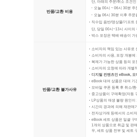
단, 아래의 주문/취소 조건인
오늘 00시 ~ 06시 30분 
반품/교환 비용
오늘 06시 30분 이후 주문
직수입 음반/영상물/기프트 
단, 당일 00시~13시 사이
박스 포장은 택배 배송이 가
소비자의 책임 있는 사유로 
소비자의 사용, 포장 개봉에 
복제가 가능한 상품 등의 포장을 
소비자의 요청에 따라 개별
디지털 컨텐츠인 eBook, 
eBook 대여 상품은 대여 기
모바일 쿠폰 등록 후 취소/환
반품/교환 불가사유
중고상품이 구매확정(자동 
LP상품의 재생 불량 원인이 기
시간의 경과에 의해 재판매가
전자상거래 등에서의 소비자
eBook 세트 상품은 일괄 
1개의 상품으로 취급 및 판매
우, 세트 상품 전부 및 세트