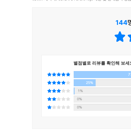
‘잠자는 듯’ 여전히 아름답기만 한 딸을 향한 가
지치게 만든다. 미즈호의 동생 이쿠토의 초등학교 
144
누나’를 입학식에 데려왔다며 놀림을 받는다. 
불과한지를 두고 고민하기 시작한다.
“대답해 주세요, 딸을 죽인 사람이 저입니까?”
결국 이쿠토의 생일에 친구를 초대하라는 엄마의 
별점별로 리뷰를 확인해 보세
난동을 부리던 가오루코는 무슨 생각에선지 갑자기
7
앞에서 가오루코는 딸 미즈호의 가슴에 칼을 겨누고
것이 되느냐고 묻는다.
25%
1%
사랑하는 사람을 지키려는 모든 이에게 들려주는 
0%
0%
히가시노 게이고의 장편 『인어가 잠든 집』은 사
그리고 충격과 감동의 결말을 그려낸 휴먼 미스터리
어느 문학 작품보다도 절절하고 가슴 아프게 그려