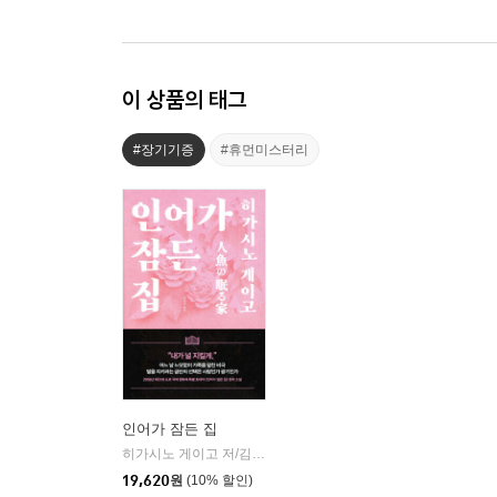
이 상품의 태그
#장기기증
#휴먼미스터리
인어가 잠든 집
히가시노 게이고 저/김난주 역
재인
|
19,620
원
(10% 할인)