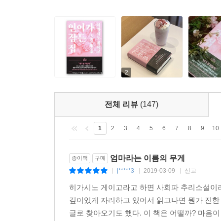
연상케 하는 작품이다. 히가시노 게이고의 작가 데뷔
세웠고, 2018년 5월 발간된 문고본은 6개월 만에 
문고본이 5월 발간된 것을 감안하면 그 인기가 얼마
2018년 제31회 동경 국제 영화제 특별 초대작
2
히가시노 게이고의 작품은 지금까지 20여 편의 영화
일본에서 영화화되어 제31회 동경 국제 영화제에
전체 리뷰
(147)
여우주연상을 수상하는 등 큰 인기를 누렸다. 이 
1
2
3
4
5
6
7
8
9
10
사회파 작가가 도전하는 ‘삶과 죽음, 사랑’의 정의
엄마라는 이름의 무게
종이책
구매
‘미스터리의 제왕’이라고 불리는 히가시노 게이고의
j*****3
2019-03-09
신고
|
|
|
미스터리’를 많이 발표하고 있는데, 그 속에는 원전을
히가시노 게이고라고 하면 사회파 추리소설이라
사회를 날카롭게 해부한 비판 의식이 녹아 있어 그
깊이있게 자리하고 있어서 읽고나면 뭔가 진한 
삶과 죽음, 사랑의 정의는 무엇인가, 라는 난제에 
글로 찾아오기도 했다. 이 책은 어떨까? 마음이
판단하는 기준이 무엇인지, 그리고 그것을 누가 최