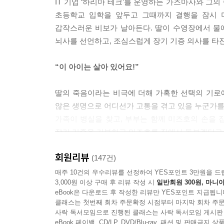
IT 기업 ‘하리마 테크’를 운영하는 가즈마사와 그
초등학교 입학을 앞두고 그때까지 결행을 잠시 
갑작스러운 비보가 날아든다. 딸이 수영장에서 물
뇌사를 선언하고, 조심스럽게 장기 기증 의사를 타
“이 아이는 살아 있어요!”
딸의 죽음이라는 비극에 더해 가혹한 선택의 기로에
않은 생명으로 어디선가 고통을 겪고 있을 누군가를 
가족이 병실을 찾고, 부부는 함께 미즈호의 손을 
장기 기증을 거부하고 미즈호를 집에서 돌보겠다고 
회원리뷰
딸을 지키려는 금단의 선택, 사랑인가 광기인가
(147건)
매주 10건의 우수리뷰를 선정하여 YES포인트 3만원을 드
3,000원 이상 구매 후 리뷰 작성 시
일반회원 300원, 마니아
어느 날 회사에서 제품 개발 회의에 참석한 가즈마
eBook은 다운로드 후 작성한 리뷰만 YES포인트 지급됩니
손상되어 몸을 가눌 수 없는 환자로 하여금 뇌에서
클래스는 첫번째 회차 주문확정 시점부터 마지막 회차 주문
생각을 한다. 그는 그 기술의 개발자인 호시노를
사락 독서모임으로 진행된 클래스는 사락 독서모임 게시판
않고도 첨단 장치에 의해 숨을 쉴 수 있게 되고, 
eBook 페이백, CD/LP, DVD/Blu-ray, 패션 및 판매금