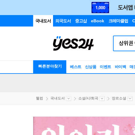
국내도서
외국도서
중고샵
eBook
크레마클럽
C
빠른분야찾기
베스트
신상품
이벤트
바이백
매
웰컴
국내도서
소설/시/희곡
장르소설