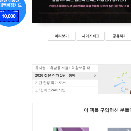
미리보기
사이즈비교
공유하기
뮤지컬 〈휴남동 서점〉X 황보름 작가 북토크
2026 젊은 작가 1위 : 청예
기간 한정 특가 도서
오직, 예스24에서만
이 책을 구입하신 분