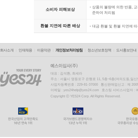
상품의 불량에 의한 반품, 교
소비자 피해보상
준하여 처리됨
환불 지연에 따른 배상
대금 환불 및 환불 지연에 
회사소개
인재채용
이용약관
개인정보처리방침
청소년보호정책
도서홍보안내
대표 : 김석환, 최세라
주소 : 서울시 영등포구 은행로 11, 5층~6층(여의도동,일신
사업자등록번호 : 229-81-37000 통신판매업신고 : 제 200
이메일 : yes24help@yes24.com 호스팅 서비스사업자 :
Copyright ⓒ YES24 Corp. All Rights Reserved.