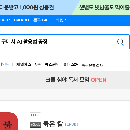
D/LP
DVD/BD
문구
/GIFT
티켓
독서유형검사
RBTI Lab
장안내
채널예스
사락
예스펀딩
클래스24
독서유형검사
크클 심야 독서 모임
OPEN
EPUB
붉은 칼
[ EPUB ]
eBook