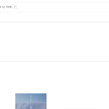
A4 약 78쪽