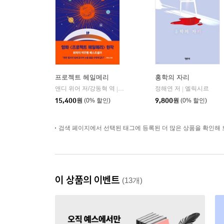
프로젝트 헤일메리
홍학의 자리
앤디 위어 저/강동혁 역
알에이치코리아(RHK)
정해연 저
엘릭시르
|
|
15,400
원
(0% 할인)
9,800
원
(0% 할인)
검색 페이지에서 선택된 태그에 등록된 더 많은 상품을 확인해 
이 상품의 이벤트
(13개)