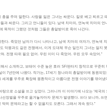
의 총을 주며 말한다. 사랑을 잃은 그녀는 싸운다. 칼로 베고 찌르고
사들과 싸운다. 그리고 언니들이 있다. 남색 치마의, 연녹색 치마의 
초에 목적이 그랬던 것처럼 그들은 총알받이로 죽어 나간다.
다. 죽었던 남자가 다시 나타나고, 남색 치마의 여자가, 연녹색 치
래도 악몽과도 같은 전쟁에서, 이게 도대체 무슨 일인지 그녀는 알지 
쳐. 전쟁 따위 필요 없어. 우린 이미 다 죽었어. 우린 모두 속았어.”
해서 소개하고, 보태어 수준 높은 호러 SF/판타지 창작으로 꾸준히
설이 7년만에 나왔다. 작가는, 17세기 청나라의 총알받이에 동원되
그 세계를 우주로 확장해 몽환적이고 아름다운 전쟁 이야기를 엮어냈
바탕으로 소설을 쓰고 싶었다. 그러니까 이 이야기에 나오는 ‘제국의
나선정벌을 우주로 옮겨놓자마자 문제가 발생했다. 쓰다 보니까, 쓰면
 딱히 문제라고는 할 수 없을지도 모른다. 그래서 계속 썼다.”