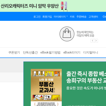
로그인
회원가입
마이페이지
카트
주문/배송
고객센터
Gl
쿠폰받기
단독선출간
eBook필기방법
eBook리더기
디지털머니