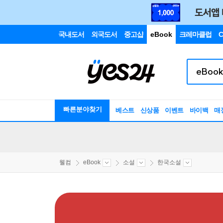
국내도서
외국도서
중고샵
eBook
크레마클럽
C
빠른분야찾기
베스트
신상품
이벤트
바이백
매
웰컴
eBook
소설
한국소설