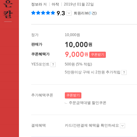
정보라
저
아작
2019년 01월 22일
9.3
회원리뷰(
6
건)
정가
10,000원
10,000
원
판매가
9,000
원
쿠폰혜택가
쿠폰받기
YES포인트
500원 (5% 적립)
5만원이상 구매 시 2천원 추가적립
추가혜택쿠폰
쿠폰받기
주문금액대별 할인쿠폰
결제혜택
카드/간편결제 혜택을 확인하세요