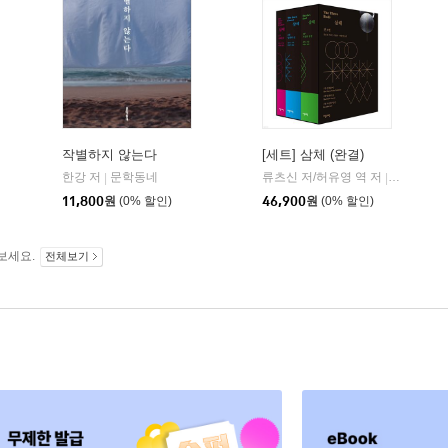
작별하지 않는다
[세트] 삼체 (완결)
한강 저
문학동네
류츠신 저/허유영 역 저
자음과모
|
|
11,800
원
(0% 할인)
46,900
원
(0% 할인)
보세요.
전체보기