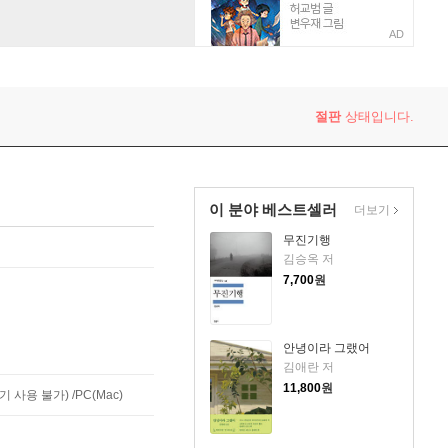
AD
절판
상태입니다.
이 분야 베스트셀러
더보기
무진기행
김승옥 저
7,700
원
안녕이라 그랬어
김애란 저
11,800
원
사용 불가) /PC(Mac)