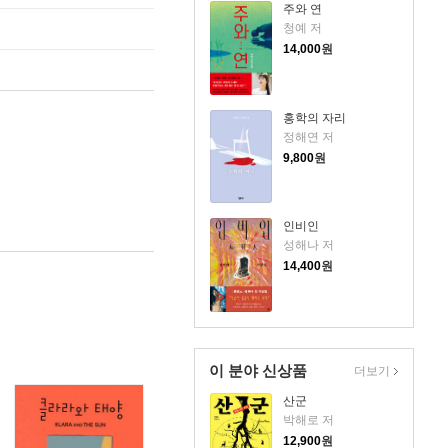
주와 연
청예 저
14,000
원
홍학의 자리
정해연 저
9,800
원
인비인
성해나 저
14,400
원
이 분야 신상품
더보기
산군
박해로 저
12,900
원