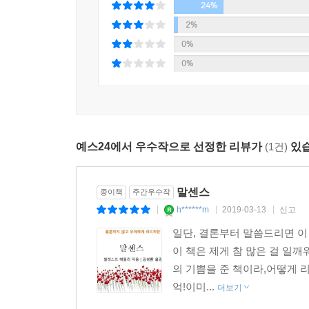
24%
2%
0%
0%
예스24에서 우수작으로 선정한 리뷰가
(1건)
있습
말센스
종이책
주간우수작
h******m
2019-03-13
신고
|
|
|
일단, 결론부터 말씀드리면 이
이 책은 제게 참 많은 걸 일깨
의 기쁨을 준 책이라,어떻게 
억!이미...
더보기