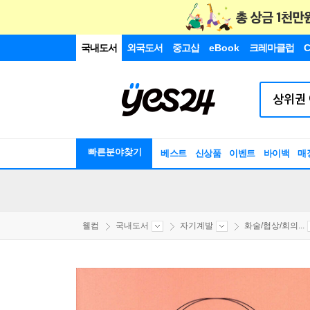
국내도서
외국도서
중고샵
eBook
크레마클럽
C
빠른분야찾기
베스트
신상품
이벤트
바이백
매
웰컴
국내도서
자기계발
화술/협상/회의...