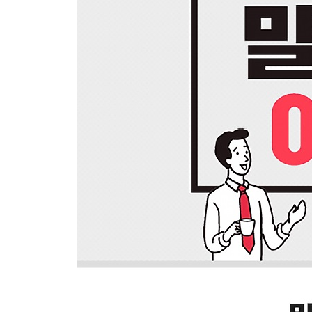
하지만 아무리 옳은 말이라도 여러 차례 되풀이하면 반
[말센스 10] 이 얘기에서 저 얘기로 건너뛰지 않는
우리는 대화 중에 인터넷의 링크를 누르듯 이리저
대화는 하지 않느니만 못하다. 대화를 나누기가 어렵
[말센스 11] 고독의 시간이 공감력을 높여준다
하버드에서 수행된 연구에 따르면 다른 사람에게 공
것만으로도 다른 사람들과의 관계를 증진시킬 수 있
[말센스 12] 말은 문자보다 진정성이 강하다
우리는 말로 해야 할 때조차 문자를 쓴다. 얼굴을 
감각과 뉘앙스가 있다. 누군가와 좀 더 친밀해지고 
[말센스 13] 편리함을 위해 감정을 희생시키지 않
스마트폰 같은 기기를 통한 의사소통은 매우 효율적
얼마나 비인간적인가? 때로는 실수투성이에 뒤죽박