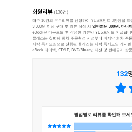
--- p.189
회원리뷰
(138건)
삶에서와 마찬가지로 대화에서도 당신은 다른 사람의 
매주 10건의 우수리뷰를 선정하여 YES포인트 3만원을 드
3,000원 이상 구매 후 리뷰 작성 시
일반회원 300원, 마니아
로는 그것만으로도 충분하다.
eBook은 다운로드 후 작성한 리뷰만 YES포인트 지급됩니
--- p.193
클래스는 첫번째 회차 주문확정 시점부터 마지막 회차 주문
사락 독서모임으로 진행된 클래스는 사락 독서모임 게시판
eBook 페이백, CD/LP, DVD/Blu-ray, 패션 및 판매금
다른 누군가에게 당신이 기대하는 바를 말하려면, 먼
를 상대에게 말하는 것이다. 친구에게 속내를 털어놓
불만 사항 때문에 배우자에게 짜증을 낼 때, 당신
132
것인가?
--- p.208
사과가 불가능한 일은 존재하지 않는다. 오히려 반
--- p.229
별점별로 리뷰를 확인해 보세