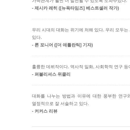
가족관계가 훨씬 더 발전될 수 있도록 도와주었다.
있다. 대화가 진정 어린 소통이 되려면 대화 스킬보
만일 당신이 대화를 그만두고 싶다면, 딴짓을 할 게
- 제시카 레히 ([뉴욕타임즈] 베스트셀러 작가)
대화의 주인공이 되려는 욕구를 참아내고, 선생님처럼
들다고 정중하게 말하는 것이다. 내 경우 종종 이렇
저자가 제시하는 16가지 대화 원칙을 지켜나간다면 
말을 계속 듣고 싶은데, 나중에 다시 연락해도 괜찮
--- p.149
우리 시대의 대화는 위기에 처해 있다. 우리 모두는
있다.
하버드의 한 연구는 다른 사람에게 공감을 느끼는 
- 론 포니어 ([더 애틀란틱] 기자)
만으로도, 다른 사람들과의 관계를 증진시킬 수 있을
--- p.158
훌륭한 데뷔작이다. 역사적 일화, 사회학적 연구 
중요한 것은 양이 아닌 질이다. 하루 종일 말을 한
- 퍼블리셔스 위클리
높아지는 것도 아니다. 누군가가 말을 걸어올 때마
할 수 없을 것이다. 그러니 집에 가서 가족들의 말
대화를 나누는 방법과 이유에 대한 풍부한 연구와
라.
열정적으로 잘 서술하고 있다.
--- p.159
- 커커스 리뷰
나는 대화할 때 말 하나는 시원하게 잘했다. 하지만
니며, 똑똑한 사람들이 상대의 말에 귀 기울이는 것