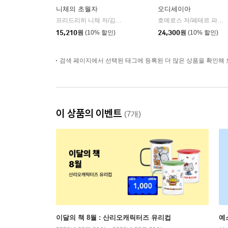
니체의 초월자
오디세이아
프리드리히 니체 저/김철 편역
히읏
호메로스 저/페테르 파울 루벤스 그림/박문재 역
|
15,210
원
(10% 할인)
24,300
원
(10% 할인)
검색 페이지에서 선택된 태그에 등록된 더 많은 상품을 확인해 
이 상품의 이벤트
(7개)
이달의 책 8월 : 산리오캐릭터즈 유리컵
예