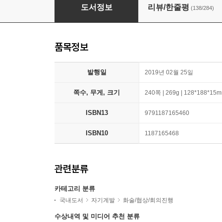
말센스
도서정보
리뷰/한줄평
(138/284)
품목정보
발행일
2019년 02월 25일
쪽수, 무게, 크기
240쪽 | 269g | 128*188*15
ISBN13
9791187165460
ISBN10
1187165468
관련분류
카테고리 분류
국내도서
자기계발
화술/협상/회의진행
수상내역 및 미디어 추천 분류