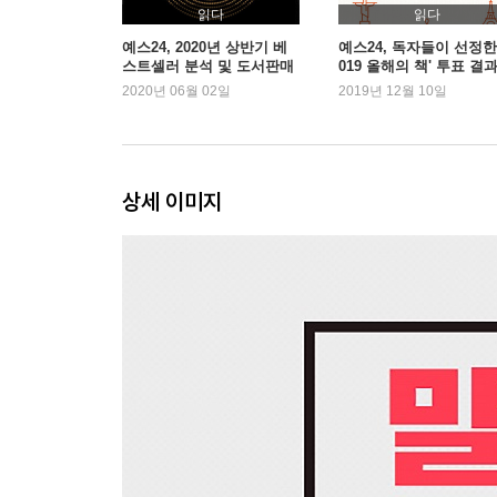
진정한 듣기는 ‘수동적’이 아닌 ‘능동적’이어야 한
읽다
읽다
입장을 이해하기 위해 듣는 것이다. 상대의 말뿐 아
예스24, 2020년 상반기 베
예스24, 독자들이 선정한 
스트셀러 분석 및 도서판매
019 올해의 책' 투표 결
동향 발표
발표
2020년 06월 02일
2019년 12월 10일
[말센스 06] 상대가 보내는 신호에 안테나를 세운다
대화하는 도중에 상대가 하품을 하거나 딴청을 
지루해하고 있는 것이다. 상대가 수 차례 그런 신호
상세 이미지
[말센스 07] 잡초 밭에 들어가 배회하지 않는다
대화에서 잡초 밭이란 불필요한 내용을 시시콜콜
난무하게 된다. 당신이 알고 있는 모든 것에 대해 
[말센스 08] 머릿속의 생각은 그대로 흘려보낸다
대화를 하는 동안 우리는 계속해서 다른 생각에 사로잡
계속 생각하는 것이다. 이것은 결국 상대의 말에 내
[말센스 09] 좋은 말도 되풀이하면 나쁜 말이 된다
상대가 어떤 실수를 하면 우리는 그가 똑같은 실