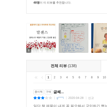
48명
이 이 리뷰를 추천합니다.
8
전체 리뷰
(138)
1
2
3
4
5
6
7
8
9
10
글쎄...
종이책
구매
g****l
2020-04-28
신고
|
|
|
일단 책 제목이 내게 꼭 필요해서 구입하긴 했