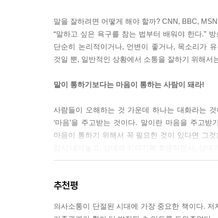
한편으로 치워놓아야 한다.
--- p.41
말을 잘하려면 어떻게 해야 할까? CNN, BBC, M
“말하고 싶은 욕구를 참는 법부터 배워야 한다.” 
최근 하버드의 과학자들은 자기 자신에 대해 말하
단순히 논리적이거나, 언변이 좋거나, 목소리가 
에서 참가자들이 자기 자신에 대해 이야기를 할 때 
것일 뿐, 일반적인 상황에서 소통을 잘하기 위해서는
에 대해 이야기하는 것은 섹스를 하거나 초콜릿을 
--- p.75
말이 통하기보다는 마음이 통하는 사람이 돼라!
사람들은 다양한 이유로 말을 길게 늘어뜨리는 경향이
사람들이 오해하는 것 가운데 하나는 대화라는 것이
몰라서 그렇게 하기도 하며, 또 어떤 사람은 자신의
‘마음’을 주고받는 것이다. 말이란 마음을 주고받
생각하는 것만큼 그렇게 이해력이 떨어지지도 않고,
마음이 통하기 위해서 꼭 필요한 것이 있다면 그것
--- p.86
잠시 내려놓고, 상대의 이야기에 호응하면서, 상대가
말솜씨가 있는 사람일수록 이런 농담을 던지거나 저
센스 있는 말로 마음의 문을 여는 16가지 방법
코 쉬운 일이 아니다. 그래서 우리는 종종 자신이 
추천평
재기 넘치는 말을 했을 뿐이라고 생각한다. 하지만
이 책에서 저자가 독자에게 들려주고 싶은 것은 
--- p.123
의사소통이 단절된 시대에 가장 중요한 책이다. 저
호응해줘라”와 같은 대화 스킬이 아니다. 이런 스