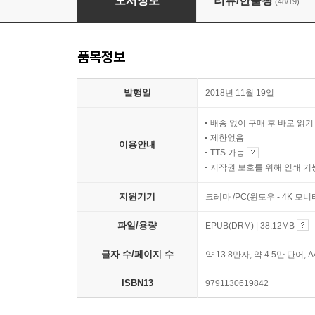
도서정보
리뷰/한줄평
(48/19)
품목정보
발행일
2018년 11월 19일
배송 없이 구매 후 바로 읽
제한없음
이용안내
TTS 가능
저작권 보호를 위해 인쇄 기
지원기기
크레마 /PC(윈도우 - 4K 모
파일/용량
EPUB(DRM) | 38.12MB
글자 수/페이지 수
약 13.8만자, 약 4.5만 단어, 
ISBN13
9791130619842