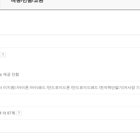
배송/반품/교환
기
능 제공 안함
니터 미지원) /아이폰 /아이패드 /안드로이드폰 /안드로이드패드 /전자책단말기(저사양 기기 
A4 약 87쪽