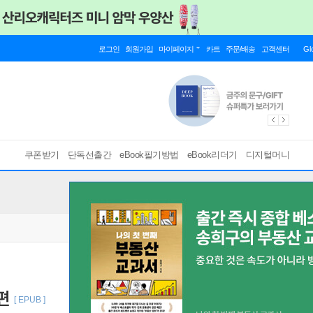
로그인
회원가입
마이페이지
카트
주문/배송
고객센터
Gl
쿠폰받기
단독선출간
eBook필기방법
eBook리더기
디지털머니
편
[ EPUB ]