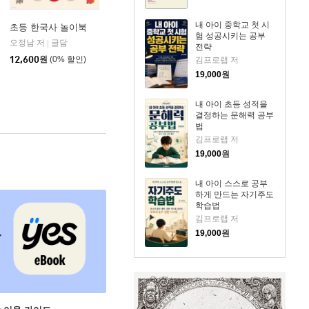
내 아이 중학교 첫 시
초등 한국사 놀이북
험 성공시키는 공부
오정남 저
글담
|
전략
페이지2북스
|
12,600
원
(0% 할인)
김프로랩 저
19,000
원
내 아이 초등 성적을
결정하는 문해력 공부
법
김프로랩 저
19,000
원
내 아이 스스로 공부
하게 만드는 자기주도
학습법
김프로랩 저
19,000
원