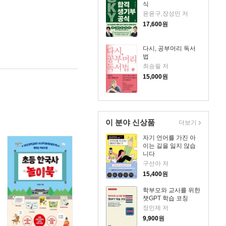
식
윤윤구,장성민 저
17,600
원
다시, 공부머리 독서
법
최승필 저
15,000
원
이 분야 신상품
더보기
자기 언어를 가진 아
이는 길을 잃지 않습
니다
구선아 저
15,400
원
학부모와 교사를 위한
챗GPT 학습 코칭
정민제 저
9,900
원