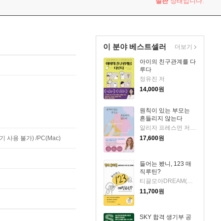
절판
상태입니다.
이 분야 베스트셀러
더보기
아이의 친구관계를 다
루다
정유진 저
14,000
원
원칙이 있는 부모는
흔들리지 않는다
알리자 프레스먼 저/정미화 역
17,600
원
사용 불가) /PC(Mac)
들어는 봤니, 123 매
직루틴?
티끌모아DREAM(강서윤) 저
11,700
원
SKY 합격 생기부 공