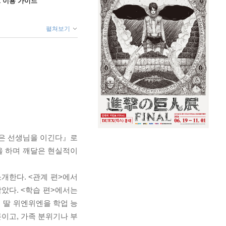
ok 이용 가이드
펼쳐보기
좋은 선생님을 이긴다』로
을 하며 깨달은 현실적이
개한다. <관계 편>에서
았다. <학습 편>에서는
의 딸 위엔위엔을 학업 능
이고, 가족 분위기나 부