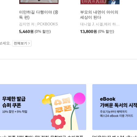
이만하길 다행이야 (중
부모의 내면이 아이의
독 편)
세상이 된다
김지연 저
PCKBOOKS
대니얼 J. 시겔,메리 하첼 저/신유희 역
|
5,460
원
(0% 할인)
13,800
원
(0% 할인)
보세요.
전체보기