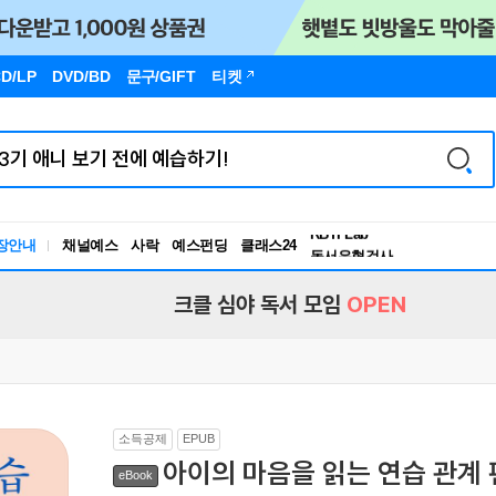
D/LP
DVD/BD
문구
/GIFT
티켓
독서유형검사
RBTI Lab
장안내
채널예스
사락
예스펀딩
클래스24
독서유형검사
크클 심야 독서 모임
OPEN
소득공제
EPUB
아이의 마음을 읽는 연습 관계 
eBook