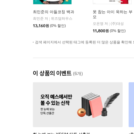
최민준의 아들코칭 백과
못 참는 아이 욱하는 부
모
최민준 저
위즈덤하우스
|
오은영 저
(주)대성
|
13,160
원
(0% 할인)
11,800
원
(0% 할인)
검색 페이지에서 선택된 태그에 등록된 더 많은 상품을 확인해 
이 상품의 이벤트
(6개)