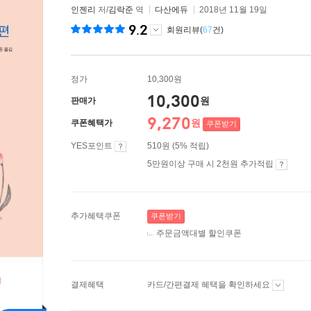
인젠리
저/
김락준
역
다산에듀
2018년 11월 19일
9.2
회원리뷰(
67
건)
정가
10,300원
10,300
원
판매가
9,270
원
쿠폰혜택가
쿠폰받기
YES포인트
510원 (5% 적립)
5만원이상 구매 시 2천원 추가적립
추가혜택쿠폰
쿠폰받기
주문금액대별 할인쿠폰
결제혜택
카드/간편결제 혜택을 확인하세요