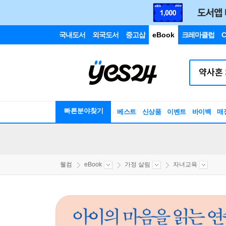
국내도서
외국도서
중고샵
eBook
크레마클럽
C
빠른분야찾기
베스트
신상품
이벤트
바이백
매
웰컴
eBook
가정 살림
자녀교육