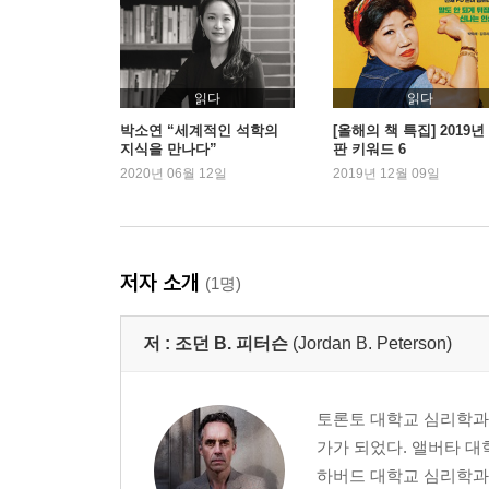
읽다
읽다
박소연 “세계적인 석학의
[올해의 책 특집] 2019년
지식을 만나다”
판 키워드 6
2020년 06월 12일
2019년 12월 09일
저자 소개
(1명)
저 :
조던 B. 피터슨
(Jordan B. Peterson)
토론토 대학교 심리학과 교
가가 되었다. 앨버타 
하버드 대학교 심리학과에