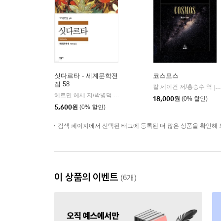
싯다르타 - 세계문학전
코스모스
집 58
칼 세이건 저/홍승수 역
|
헤르만 헤세 저/박병덕 역
민음사
|
18,000
원
(0% 할인)
5,600
원
(0% 할인)
검색 페이지에서 선택된 태그에 등록된 더 많은 상품을 확인해 
이 상품의 이벤트
(6개)