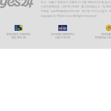
주소 : 서울시 영등포구 은행로 11, 5층~6층(여의도동,일신
사업자등록번호 : 229-81-37000 통신판매업신고 : 제 200
이메일 : yes24help@yes24.com 호스팅 서비스사업자 :
Copyright ⓒ YES24 Corp. All Rights Reserved.