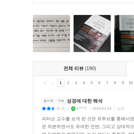
나쁜 상황이 최악으로 변한다. 비극이 지옥으로 바뀐
“인생의 힘든 순간을 겨우 지나오면서 내가 터득한 
막막하면 우선 내일만 생각하고, 내일도 너무 걱정된다
사람은 상상 이상으로 강인하다. 지금 눈앞에 놓인 
아주 사소한 아름다움을 볼 수 있어야 한다. 그래야 
4. 12가지 인생의 법칙-혼돈의 해독제
전체 리뷰
(190)
기본적으로 인생의 비극 앞에 무너지지 않으려면 어
시간에 걸쳐 전해져 내려온 것들에는 진실이 담겨 있
1
2
3
4
5
6
7
8
9
10
인생의 미스터리를 풀어줄 거의 모든 학문을 깊이 
성경에 대한 해석
종이책
구매
“조던 피터슨을 비판적으로 보는 많은 사람들도 그의 
o****7
2019-01-14
신고
|
|
|
피터슨 교수를 보게 된 것은 유투브를 통해서였
이 책에 소개되어 있는 인생의 법칙들은 공통적으
은 차분하면서도 유려한 언변, 그리고 상대적으
것이다. 우리 삶을 비참하게 만드는 것 중 하나는