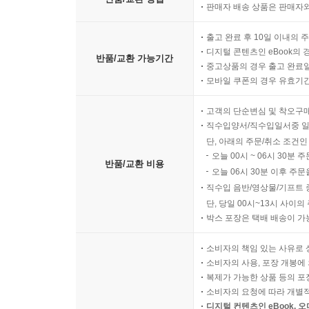
판매자 배송 상품은 판매자와
출고 완료 후 10일 이내의 
디지털 콘텐츠인 eBook의 
반품/교환 가능기간
중고상품의 경우 출고 완료일
모바일 쿠폰의 경우 유효기간(
고객의 단순변심 및 착오구
직수입양서/직수입일서중 일
단, 아래의 주문/취소 조건인
오늘 00시 ~ 06시 30분 
반품/교환 비용
오늘 06시 30분 이후 주문
직수입 음반/영상물/기프트 
단, 당일 00시~13시 사이
박스 포장은 택배 배송이 가
소비자의 책임 있는 사유로 
소비자의 사용, 포장 개봉에 
복제가 가능한 상품 등의 포장을 
소비자의 요청에 따라 개별
디지털 컨텐츠인 eBook, 