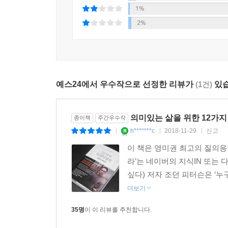
1%
2%
피터슨에 따르면 인생은 혼돈과 질서, 그리고 혼돈
것과 모르는 것 사이의 상호 작용을 통해 만들어지는
계속하면 삶이 지루해진다. 그렇다고 너무 새로운 걸
찾아야 한다. 그래야 최악의 시기를 지나고 있을 때
예스24에서 우수작으로 선정한 리뷰가
(1건)
있습
3. 험난한 인생의 바다를 현명하게 항해하는 법
조던 피터슨의 법칙들이 진실하게 다가오는 가장 큰
의미있는 삶을 위한 12가지
종이책
주간우수작
이 책에 법칙 12 ‘길에서 고양이와 마주치면 쓰다듬
h*******c
2018-11-29
신고
|
|
|
‘소아 류머티즘 관절염’에 걸린 것이다. 무려 서른일
이 책은 영미권 최고의 질의응답
넘게 살았다.
라’는 네이버의 지식IN 또는 다음의
“현실이 이처럼 견디기 힘들게 흘러가는 이유는 
싶다) 저자 조던 피터슨은 ‘누
이런 가혹한 시련을 줄 수 있단 말인가!”
더보기
부모라면 공감하겠지만 자녀가 아픈 것을 지켜보는 
35명
이 이 리뷰를 추천합니다.
그런 시련 앞에서 인생은 무너져 내린다. 하지만