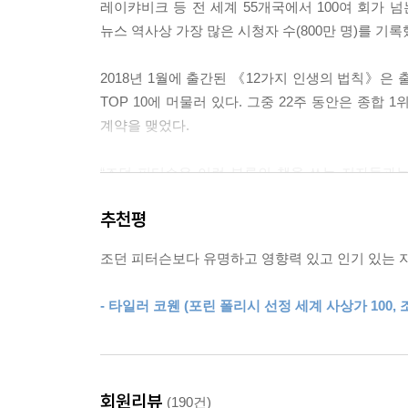
레이캬비크 등 전 세계 55개국에서 100여 회가 넘
뉴스 역사상 가장 많은 시청자 수(800만 명)를 기
2018년 1월에 출간된 《12가지 인생의 법칙》은 
TOP 10에 머물러 있다. 그중 22주 동안은 종합 
계약을 맺었다.
“조던 피터슨은 이런 부류의 책을 쓰는 저자들과
전달할 수 있는 능력을 지니고 있다.” [가디언]
추천평
도대체 전 세계 젊은이들이 조던 B. 피터슨에게 열
조던 피터슨보다 유명하고 영향력 있고 인기 있는 지
2. 2018년 전 세계를 뒤흔든 최고의 명강의
- 타일러 코웬 (포린 폴리시 선정 세계 사상가 100
그는 하버드 대 교수 시절부터 학생들에게 큰 인
청중들로 하여금 몰입할 수밖에 없게 만든다. 하버
학생들에게 인생을 바꾼 교수로 뽑히기도 했다. 
들을 수 없는 삶의 진실을 솔직하게 이야기하고
회원리뷰
(190건)