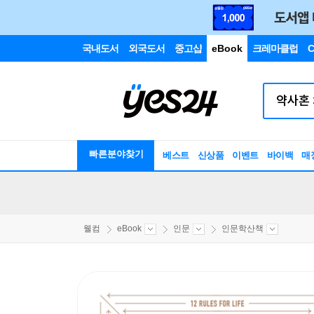
국내도서
외국도서
중고샵
eBook
크레마클럽
C
빠른분야찾기
베스트
신상품
이벤트
바이백
매
웰컴
eBook
인문
인문학산책