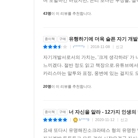
며 도발하긴 하였지만, 논리 보다는 투정을, 설득
비교하라’에서 이 문제를 다룬다. 이 세상에는 나보
있고 업적도 쌓았다고 생각하는 분야에서조차 나보
43명
이 이 리뷰를 추천합니다.
압도적으로 많다. 비교할 대상이 많지 않은 환경에
것이다. 이 문제를 해결하려면 어떻게 해야 할까?
인생의 성공과 실패는 단 한 번의 게임으로 결정되
유행하기에 더욱 슬픈 자기 개발
종이책
구매
장점과 약점, 처한 상황을 고려해 더 나은 게임을 
r******r
2018-11-08
신고
|
|
|
원망하고 시기한다는 것은 아직 정신적으로 미숙하
자기개발서로서의 가치는, '크게 생각하라' 가 나은 것 같다
성공보다는 성장이 인생을 더욱 풍요롭게 만든다.
느끼겠다. 절반 정도 읽고 책장으로.유튜브에
카리스마는 말투와 표정, 웅변에 있는 걸지도 모
5. 이 책을 읽고 당신이 잃을 거라곤 단 하나,
지금 그 의미 없는 삶뿐이다.
20명
이 이 리뷰를 추천합니다.
그러려면 우리는 더 강해져야 하고 더 용감해져야 한
역경을 극복하고 비극에 무너지거나 망가지지 않기
너 자신을 알라 - 12가지 인생의
종이책
구매
일으킬 가장 간단하지만 중요한 방법을 소개한다. 사
h****9
2020-11-12
신고
|
|
|
있는 장이기 때문이다. 조던 피터슨은 바닷가재
요새 또다시 유명해진소크라테스 형의 유명한 말.
무엇보다 인간과 유사한 점이 상당히 많다. 특히