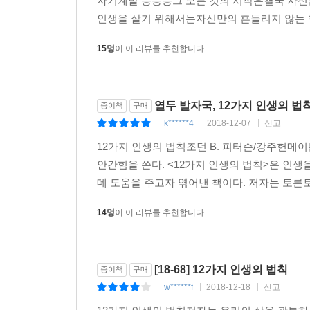
자기계발 등등등그 모든 것의 시작은결국 자신을
빼앗긴다. 이런 바닷가재에게 항우울제를 맞히면
인생을 살기 위해서는자신만의 흔들리지 않는 
이야기다. 인간도 서열구조가 낮으면 더 나은 삶을
위해서는 삶의 의욕을 되찾는 일이 가장 먼저다. 
15명
이 이 리뷰를 추천합니다.
신체와 정신은 연결되어 있기 때문에 자세를 똑바
이것만으로도 삶의 만족도와 성공 가능성이 크게 높
책임을 피하지 말고 당당히 받아들이라는 말이다.
열두 발자국, 12가지 인생의 법
종이책
구매
충동과 본능의 욕구를 제어할 수 있어야만 하기 때문이
k******4
2018-12-07
신고
|
|
|
“피터슨의 방식은 혹독하다. 하지만 이상적이다. 
12가지 인생의 법칙조던 B. 피터슨/강주헌메이븐/
(데이비드 브룩스, 《인간의 품격》 저자, [뉴욕타임
안간힘을 쓴다. <12가지 인생의 법칙>은 인
데 도움을 주고자 엮어낸 책이다. 저자는 토론토
14명
이 이 리뷰를 추천합니다.
[18-68] 12가지 인생의 법칙
종이책
구매
w******f
2018-12-18
신고
|
|
|