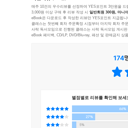
젊은이들에게 이 시대를 살아가는 데 꼭 필요한 현실
매주 10건의 우수리뷰를 선정하여 YES포인트 3만원을 드
3,000원 이상 구매 후 리뷰 작성 시
일반회원 300원, 마니아
“운이 좋아서 유명해진 사람이 아니다. 수백만 
eBook은 다운로드 후 작성한 리뷰만 YES포인트 지급됩니
지식인이 그보다 더 큰 영향력이 있겠는가?” [복스]
클래스는 첫번째 회차 주문확정 시점부터 마지막 회차 주문
사락 독서모임으로 진행된 클래스는 사락 독서모임 게시판
eBook 페이백, CD/LP, DVD/Blu-ray, 패션 및 판매금
이 책은 영미권 최고의 질의응답 사이트인 ‘쿼라(Q
누구나 알아야 할 가장 소중한 것은 무엇일까?’라는
12개를 추려 3년 동안 이 책을 집필했다.
174
그의 말 중에서 가장 눈에 띄는 것 하나를 꼽으라면 
“보통 인생의 의미를 행복이라고 생각한다. 그런데
없고 쉽게 사라진다. 노력한다고 얻을 수 있는 것도
실패한 것이 되어 버린다.”
별점별로 리뷰를 확인해 보세
그는 인생의 절대적인 진리 중 하나는 ‘인생은 고
66%
있다고 해도 머지않아 소중한 사람들이 하나둘씩 내
27%
사람은 아무도 없다. 그렇기 때문에 인생은 본질적
5%
따라서 행복보다는 인생의 의미를 찾고 그에 따라 사