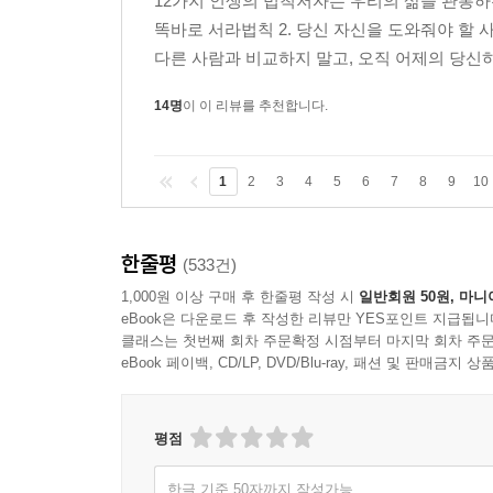
12가지 인생의 법칙저자는 우리의 삶을 관통하는
똑바로 서라법칙 2. 당신 자신을 도와줘야 할 
다른 사람과 비교하지 말고, 오직 어제의 당신하
14명
이 이 리뷰를 추천합니다.
1
2
3
4
5
6
7
8
9
10
한줄평
(533건)
1,000원 이상 구매 후 한줄평 작성 시
일반회원 50원, 마니
eBook은 다운로드 후 작성한 리뷰만 YES포인트 지급됩니
클래스는 첫번째 회차 주문확정 시점부터 마지막 회차 주문
eBook 페이백, CD/LP, DVD/Blu-ray, 패션 및 판매금
평점
한글 기준 50자까지 작성가능