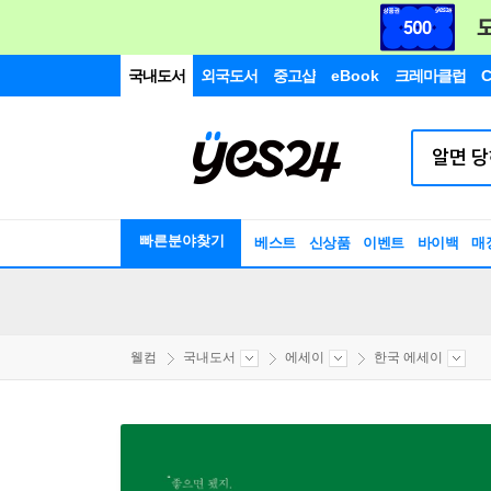
국내도서
외국도서
중고샵
eBook
크레마클럽
C
빠른분야찾기
베스트
신상품
이벤트
바이백
매
웰컴
국내도서
에세이
한국 에세이