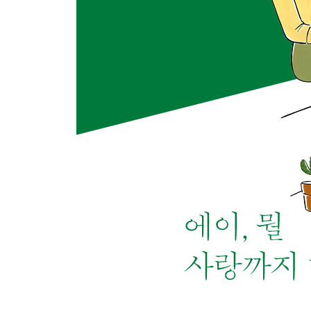
유년을 뒤적이다
광화문 오향장육집
어디 살아요?
노란 몰타의 추억
교정지
죽은 자의 물건들
책들은 다 사연을 품고 있지
내 마음속 다락방
내 여자 친구의 귀여운 연애
안녕, 제임스
보라색 플라스틱 테이블
마감을 피하는 방법
몽골리안 텐트
지을이
PART 4 - 풋, 웃어도 좋겠지
이모들