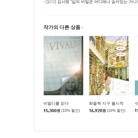
[읽다]
김서령 “삶의 비밀은 어디에나 숨어있는 거니
작가의 다른 상품
비발디를 읽다
화들짝 지구 불시착
15,300
원
(10% 할인)
16,920
원
(10% 할인)
1