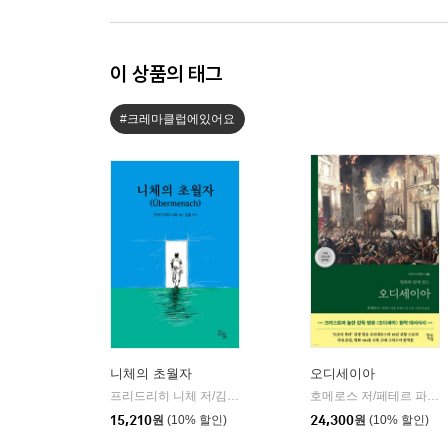
이 상품의 태그
#크레마클럽에있어요
니체의 초월자
오디세이아
프리드리히 니체 저/김철 편역
히읏
호메로스 저/페테르 파울 루벤스 그림/박문재 역
|
15,210
원
(10% 할인)
24,300
원
(10% 할인)