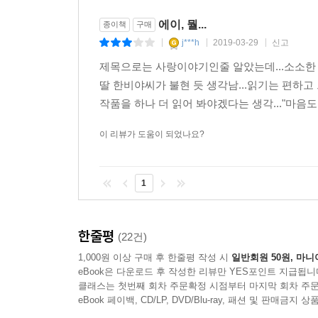
에이, 뭘...
종이책
구매
j***h
2019-03-29
신고
|
|
|
제목으로는 사랑이야기인줄 알았는데...소소한 일
딸 한비야씨가 불현 듯 생각남...읽기는 편하고
작품을 하나 더 읽어 봐야겠다는 생각..."마음도 
이 리뷰가 도움이 되었나요?
1
한줄평
(22건)
1,000원 이상 구매 후 한줄평 작성 시
일반회원 50원, 마니
eBook은 다운로드 후 작성한 리뷰만 YES포인트 지급됩니
클래스는 첫번째 회차 주문확정 시점부터 마지막 회차 주문
eBook 페이백, CD/LP, DVD/Blu-ray, 패션 및 판매금