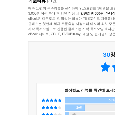
회원리뷰
(31건)
“사람들이 저마다 꽃이라는 것을 잘 몰라서, 내가
매주 10건의 우수리뷰를 선정하여 YES포인트 3만원을 드
했고 아주 허황한 이별을 여러 번 겪기도 했다. 저
3,000원 이상 구매 후 리뷰 작성 시
일반회원 300원, 마니아
한 권을 또 낼 수 있었다. 서툴고 모자라지만 그러라지
eBook은 다운로드 후 작성한 리뷰만 YES포인트 지급됩니
클래스는 첫번째 회차 주문확정 시점부터 마지막 회차 주문
사락 독서모임으로 진행된 클래스는 사락 독서모임 게시판
eBook 페이백, CD/LP, DVD/Blu-ray, 패션 및 판매금
30
명
별점별로 리뷰를 확인해 보세
68
26%
6%