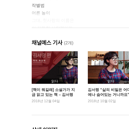
작별법
어른 놀이
그대, 첫사랑의 이름은
이 지독한 사랑쟁이들
커피집 선불 쿠폰은 위험해
채널예스 기사
겨울엔 쉬어도 괜찮겠지
(2개)
편지를 쓰는 오후
사랑을 고백하는 방법
최후의 여자
이별의 장면
읽다
읽다
PART 2 - 엄마, 하고 부르면
[책이 뭐길래] 소설가가 지
김서령 “삶의 비밀은 어
금 읽고 있는 책 – 김서령
에나 숨어있는 거니까요
반지 이야기
편
2018년 12월 04일
2018년 10월 02일
냉동실의 즐거움
어느 날 갑자기
결혼을 하다
엄마를 이야기하다