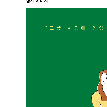
상세 이미지
손목터널증후군
앞집 사람
엄마 오는 날
이 봄이 다 내 것 같다
너 거기서 엄마 발톱 먹고 있니?
제2장, 회전하는 물통과 우주
첫사랑 때문에
엄마를 몰랐어
칭따오에 가고 싶어
세탁기와 튀김젓가락
우리 아기 천재설
엄마의 전화
비린내
혼자 자는 아기
PART 3 - 물론, 오늘도 종종걸음
자전거를 타고, 랄랄라