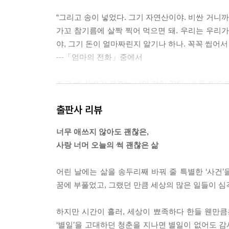
“그리고 송이 넣었다. 그기 자연산이야. 비싼 거니까
가꼬 참기름에 살짝 찍어 먹으면 돼. 우리는 우리가 
야, 그기 돈이 얼마짜린지 알기나 하나. 꼭꼭 씹어서
---「엄마의 전화」중에서
지금 네 살배기 우주는 나와 같이 잔다. 내 목 밑으
물이 날 때가 많다. 물론 나는 아직 아기를 어떻게 
출판사 리뷰
그것뿐일까. 서툰 엄마, 어디 하루 이틀 일일까.
---「혼자 자는 아기」중에서
너무 애쓰지 않아도 괜찮은,
사랑 너머 오늘의 썩 괜찮은 삶
“아빠, 왜 야트막한 바다를 돌면서 물고기들을 잡는
아빠는 나보다 더 신이 난다.
어린 날에는 삶을 송두리째 바꿔 줄 특별한 ‘사건’
“뎅구리!”
꿈에 부풀었고, 그랬던 만큼 세상의 많은 일들이 심
하지만 편집자는 고개를 설레설레 저었다. 뎅구리는
를 뺐다. 하얗고 야들야들한 아나고 회 이야기를 썼
하지만 시간이 흘러, 세상이 뾰족하다 한들 웬만큼은
된 애인과 마주 앉아 젓가락으로 집어 먹는 붕장어 
‘별일’을 고대하던 청춘을 지나면 별일이 없어도 감사