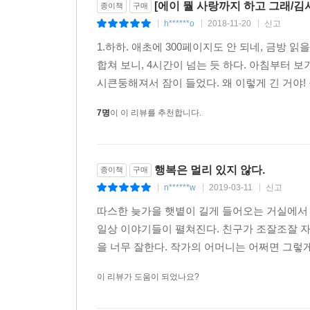
[에이 뭘 사랑까지 하고 그래/김
종이책
구매
h******o
2018-11-20
신고
|
|
|
1.하하. 애초에 300페이지도 안 되네, 금방 
합쳐 보니, 4시간이 넘는 듯 하다. 아침부터 
시큰둥해져서 잠이 들었다. 왜 이렇게 긴 거야!
7명
이 이 리뷰를 추천합니다.
행복은 멀리 있지 않다.
종이책
구매
n******w
2019-03-11
신고
|
|
|
따스한 늦가을 햇볕이 길게 들어오는 거실에서 누
일상 이야기들이 펼쳐진다. 친구가 조잘조잘 자
을 너무 잘한다. 작가의 어머니는 어쩌면 그렇
이 리뷰가 도움이 되었나요?