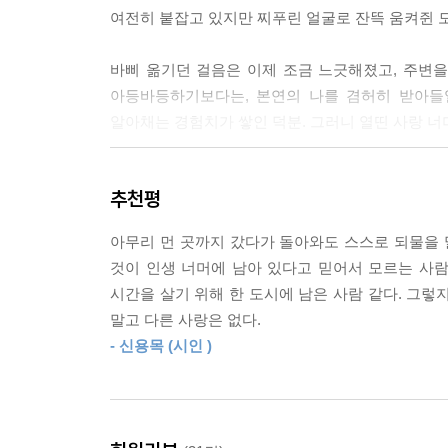
---「유년을 뒤적이다 」중에서
여전히 붙잡고 있지만 찌푸린 얼굴로 잔뜩 움켜쥔 
나는 권여선의 소설들이 늘 무서웠다. 아무 말도 하
바삐 옮기던 걸음은 이제 조금 느긋해졌고, 주변을
선도 무섭게 느껴졌다. 어느 술자리에선가 권여선을 
아등바등하기보다는, 본연의 나를 겸허히 받아들일
그날 나는 정신 나간 여자애처럼 짧은 스커트를 
알아채는 경험치가 쌓인 덕분. 그러니 열띤 사랑 너머
을 그 짧은 스커트가 작가들과의 술자리에서는 지나치
---「책들은 다 사연을 품고 있지」중에서
이처럼 가까운 곳의 다행함과 소중함, 그리고 유연
추천평
터지거나 코끝 찡해지고 마는 각종 에피소드들을 모아 ‘Par
J마저 이사를 오던 날, 입주민센터 직원은 깜짝 놀란
종종걸음’, ‘Part 4 | 풋, 웃어도 좋겠지’의 총 4부
“정말 친구들끼리 여기에 모여 사는 거예요? 남편들
아무리 먼 곳까지 갔다가 돌아와도 스스로 되물을 
꽉꽉 들어차 있다.
“남편을 아직 못 찾아서요.”
것이 인생 너머에 남아 있다고 믿어서 모르는 사람.
J 역시 그런 대답을 잘도 했다.
시간을 살기 위해 한 도시에 남은 사람 같다. 그렇
그야말로 좌충우돌에 소위 생활 밀착형 수다가 가
말고 다른 사랑은 없다.
일상을 속닥이다 보면 완연한 행복이 손에 잡힌다.
---「이모들 」중에서
- 신용목 (시인 )
살아갈 기운이 스리슬쩍 채워지는 것.
누구나 ‘처음’을 산다. 어차피 내일도 우리는 실수를