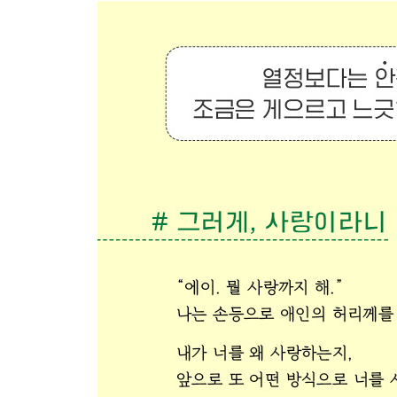
단골 목욕탕
수야 엄마
할아버지 할머니는 육아 중
열일곱 살, 작문 시간
겨울 뉴욕 여행법
하와이안항공의 추억
우리 마을에는 스물아홉 명이 삽니다
고추장 단지
즐거운 소비
관리실 언니
재수생 K
짠짜라짠짠
양은 밥상
또 만나요, 선생님
동피랑 골목길
즐거운 장래 희망
108배를 하는 마음