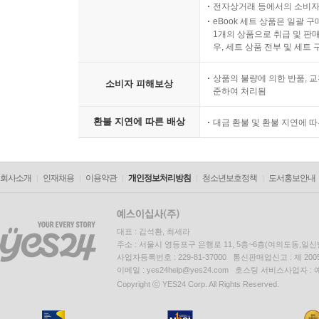
전자상거래 등에서의 소비자
eBook 세트 상품은 일괄 
1개의 상품으로 취급 및 판매
우, 세트 상품 전부 및 세트
상품의 불량에 의한 반품, 교
소비자 피해보상
준하여 처리됨
환불 지연에 따른 배상
대금 환불 및 환불 지연에 
회사소개
인재채용
이용약관
개인정보처리방침
청소년보호정책
도서홍보안내
대표 : 김석환, 최세라
주소 : 서울시 영등포구 은행로 11, 5층~6층(여의도동,일신
사업자등록번호 : 229-81-37000 통신판매업신고 : 제 200
이메일 : yes24help@yes24.com 호스팅 서비스사업자 :
Copyright ⓒ YES24 Corp. All Rights Reserved.