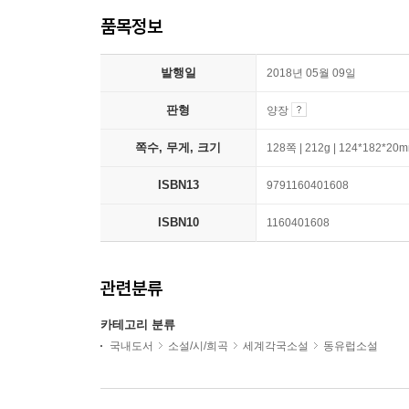
품목정보
발행일
2018년 05월 09일
판형
양장
쪽수, 무게, 크기
128쪽 | 212g | 124*182*20
ISBN13
9791160401608
ISBN10
1160401608
관련분류
카테고리 분류
국내도서
소설/시/희곡
세계각국소설
동유럽소설