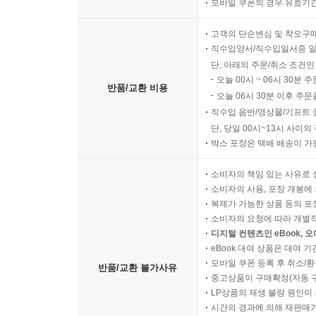
모바일 쿠폰의 경우 유효기간(
고객의 단순변심 및 착오구
직수입양서/직수입일서중 일
단, 아래의 주문/취소 조건인
오늘 00시 ~ 06시 30분 
반품/교환 비용
오늘 06시 30분 이후 주문
직수입 음반/영상물/기프트 
단, 당일 00시~13시 사이
박스 포장은 택배 배송이 가
소비자의 책임 있는 사유로 
소비자의 사용, 포장 개봉에 
복제가 가능한 상품 등의 포장을 
소비자의 요청에 따라 개별
디지털 컨텐츠인 eBook, 
eBook 대여 상품은 대여 기
모바일 쿠폰 등록 후 취소/환
반품/교환 불가사유
중고상품이 구매확정(자동 
LP상품의 재생 불량 원인이 기
시간의 경과에 의해 재판매가