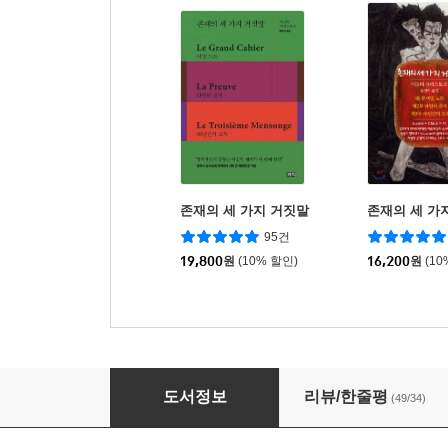
존재의 세 가지 거짓말
존재의 세 가
95건
19,800
원
(10% 할인)
16,200
원
(10
문맹
도서정보
리뷰/한줄평
(49/34)