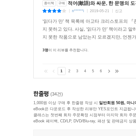
적어(敵語)와 싸운, 한 문맹의 도
종이책
구매
n******i
2019-05-21
신고
|
|
|
‘읽다가 만’ 책 목록에 아고타 크리스토프의 『
지 못하고 있다. 사실, ‘읽다가 만’ 책이라고
지 못한 작품으로 남았는지 모르겠지만, 언젠가
3명
이 이 리뷰를 추천합니다.
1
2
3
4
5
6
한줄평
(34건)
1,000원 이상 구매 후 한줄평 작성 시
일반회원 50원, 마니
eBook은 다운로드 후 작성한 리뷰만 YES포인트 지급됩니
클래스는 첫번째 회차 주문확정 시점부터 마지막 회차 주문
eBook 페이백, CD/LP, DVD/Blu-ray, 패션 및 판매금