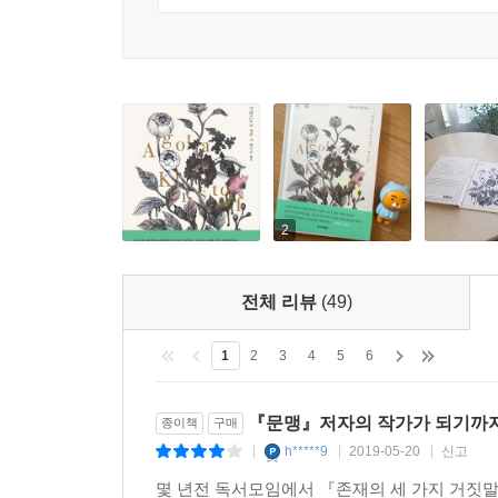
“우리는 작가가 된다. 우리가 쓰는 것에 대한 믿음을 
누군가의 모국어와 나의 모국어 사이에서
소설가 백수린의 유려한 번역
『문맹』을 번역한 백수린 소설가는 아주 어린 시
바깥에서 이방인이 된 경험을 가지고 있다는 점에서 
2
이야기인 「폴링 인 폴」, 아프리카로 파견된 건
이야기인 「거짓말 연습」 등 이방인의 경험을 줄
전체 리뷰
(49)
걸 보여준다. 독자이자 소설가로서, 외국 문학을 진
그녀는 어느 때는 ‘이방인’이 되고, 또 어느 때는 
1
2
3
4
5
6
모국어로 갖지 않은 누군가에게 이 책이 닿을 수 있
『문맹』저자의 작가가 되기까
종이책
구매
옮긴이의 말
h*****9
2019-05-20
신고
|
|
|
몇 년전 독서모임에서 『존재의 세 가지 거짓
『문맹』에서 인상적이었던 대목이 무엇이었냐고 누