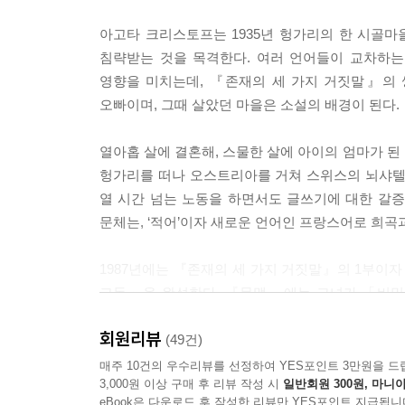
아고타 크리스토프는 1935년 헝가리의 한 시골
침략받는 것을 목격한다. 여러 언어들이 교차하는
영향을 미치는데, 『존재의 세 가지 거짓말』의 
오빠이며, 그때 살았던 마을은 소설의 배경이 된다.
열아홉 살에 결혼해, 스물한 살에 아이의 엄마가 된 
헝가리를 떠나 오스트리아를 거쳐 스위스의 뇌샤텔
열 시간 넘는 노동을 하면서도 글쓰기에 대한 갈
문체는, ‘적어’이자 새로운 언어인 프랑스어로 희곡
1987년에는 『존재의 세 가지 거짓말』의 1부이자
고독」을 완성한다. 『문맹』에는 그녀가 「비밀 
연락을 받아 비로소 출간되기까지 일련의 일화가 
회원리뷰
거짓말』이라는 제목으로 소개되어 스테디셀러가 된
(49건)
2001년 고트프리트 켈러상, 2005년 실러상, 2
매주 10건의 우수리뷰를 선정하여 YES포인트 3만원을 드
3,000원 이상 구매 후 리뷰 작성 시
일반회원 300원, 마니아
일흔다섯 살의 나이로 생을 마감한다.
eBook은 다운로드 후 작성한 리뷰만 YES포인트 지급됩니