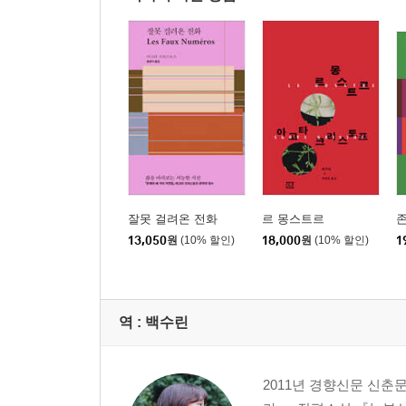
잘못 걸려온 전화
르 몽스트르
존
13,050
원
(10% 할인)
18,000
원
(10% 할인)
1
역 :
백수린
2011년 경향신문 신춘