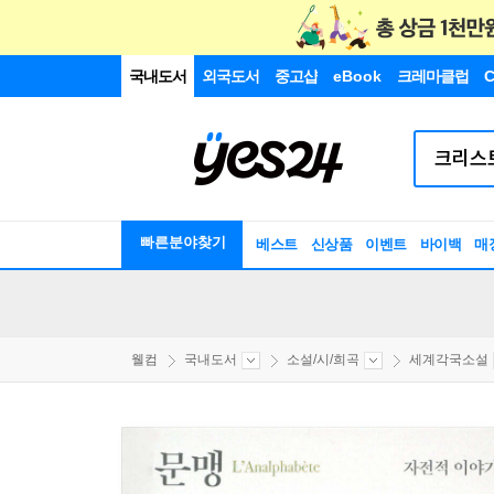
국내도서
외국도서
중고샵
eBook
크레마클럽
C
빠른분야찾기
베스트
신상품
이벤트
바이백
매
웰컴
국내도서
소설/시/희곡
세계각국소설