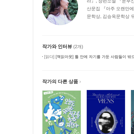
라』, 장편소설 『눈부신
산문집 『아주 오랜만에
문학상, 김승옥문학상 우
작가와 인터뷰
(2개)
[읽다]
[책읽아웃] 틀 안에 자기를 가둔 사람들이 밖으로 내딛을 용기를 주는 소설
작가의 다른 상품