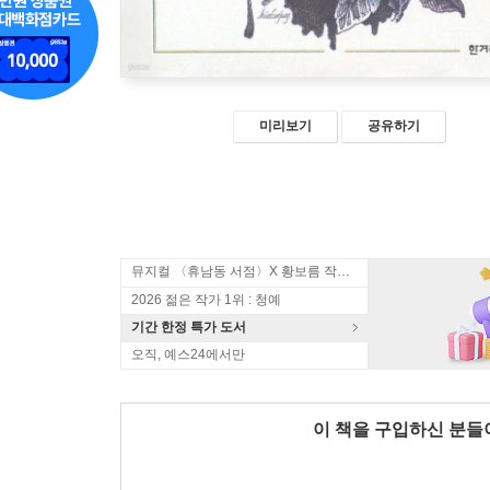
미리보기
공유하기
뮤지컬 〈휴남동 서점〉X 황보름 작가 북토크
2026 젊은 작가 1위 : 청예
기간 한정 특가 도서
오직, 예스24에서만
이 책을 구입하신 분