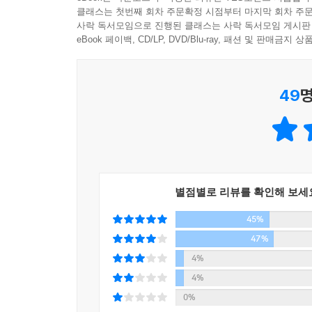
클래스는 첫번째 회차 주문확정 시점부터 마지막 회차 주문
그녀는 유년기부터 청소년기, 그리고 결혼을 하고 
사락 독서모임으로 진행된 클래스는 사락 독서모임 게시판
배우는 경험을 한다. 『문맹』에서 그녀는 ‘문맹’
eBook 페이백, CD/LP, DVD/Blu-ray, 패션 및 판매금
벗어나지 못하리라는 것도 분명히 말한다.
49
명
“내가 프랑스어로 말한 지는 30년도 더 되었고, 글
실수를 하고, 사전들의 도움을 빈번히 받아야만 프랑스어
그러나 이 말이 책의 제목이 『문맹』이 된 이유의 
한 명의 ‘문맹’으로서 계속해서 쓰겠다고 그녀가 말
별점별로 리뷰를 확인해 보세
“나는 태어날 때부터 프랑스어를 쓰는 작가들처럼은
45%
대로, 할 수 있는 한 최선을 다해 쓸 것이다.” _112쪽
47%
“프랑스어로 쓰는 것, 그것은 나에게 강제된 일이다
4%
한 문맹의 도전.” _113쪽
4%
0%
‘우리는 어떻게 작가가 되는가?’에 대한 질문에 그