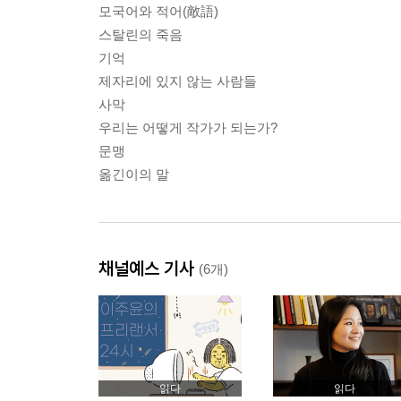
모국어와 적어(敵語)
스탈린의 죽음
기억
제자리에 있지 않는 사람들
사막
우리는 어떻게 작가가 되는가?
문맹
옮긴이의 말
채널예스 기사
(6개)
읽다
읽다