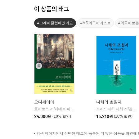
이 상품의 태그
#크레마클럽에있어요
#MD의구매리스트
#외국어로
오디세이아
니체의 초월자
호메로스 저/페테르 파울 루벤스 그림/박문재 역
현대지성
프리드리히 니체 저/김철 편역
|
24,300
원
(10% 할인)
15,210
원
(10% 할인)
검색 페이지에서 선택된 태그에 등록된 더 많은 상품을 확인해 