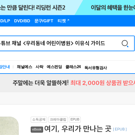
D/LP
DVD/BD
문구
/GIFT
티켓
장안내
채널예스
사락
예스펀딩
클래스24
독서유형검사
RBTI Lab
독서유형검사
주말에는 더욱 알뜰하게!
최대 2,000원 상품권 받으
소득공제
크레마클럽
EPUB
여기, 우리가 만나는 곳
[ EPUB ]
eBook