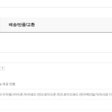
배송/반품/교환
기
능 제공 안함
니터 미지원) /아이폰 /아이패드 /안드로이드폰 /안드로이드패드 /전자책단말기(저사양 기기 