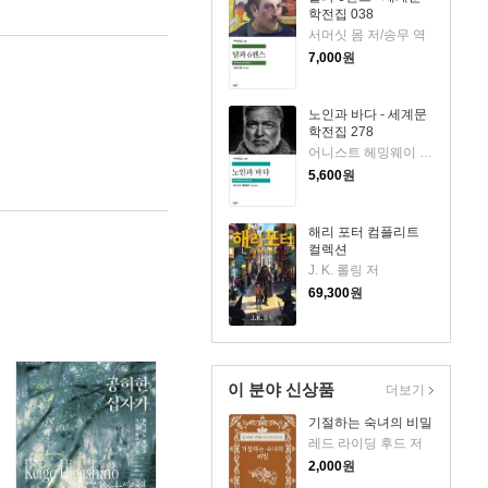
학전집 038
서머싯 몸 저/송무 역
7,000
원
노인과 바다 - 세계문
학전집 278
어니스트 헤밍웨이 저/김욱동 역
5,600
원
해리 포터 컴플리트
컬렉션
J. K. 롤링 저
69,300
원
이 분야 신상품
더보기
기절하는 숙녀의 비밀
레드 라이딩 후드 저
2,000
원