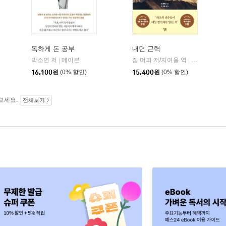
독하게 돈 공부
내면 근력
히읏
박소연 저
메이븐
짐 머피 저/지여울 역
윌북(willboo
|
|
|
16,100
원
(0% 할인)
15,400
원
(0% 할인)
보세요.
전체보기