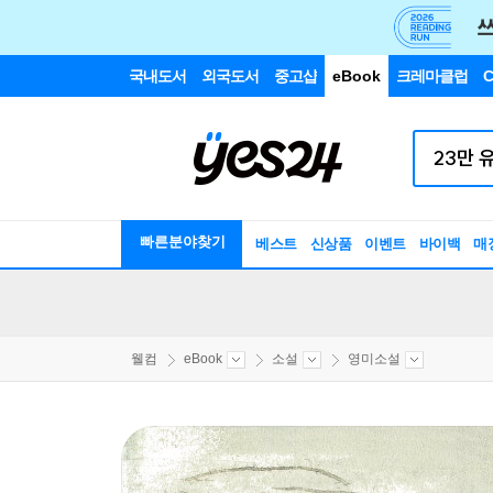
국내도서
외국도서
중고샵
eBook
크레마클럽
C
빠른분야찾기
베스트
신상품
이벤트
바이백
매
웰컴
eBook
소설
영미소설