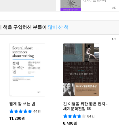
AD
이 책을 구입하신 분들이
많이 산 책
1
/3
짧게 잘 쓰는 법
긴 이별을 위한 짧은 편지 -
세계문학전집 68
44건
84건
11,200
원
8,400
원