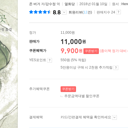
존 버거
저/
강수정
역
열화당
2018년 01월 10일
원서 :
Her
8.8
회원리뷰(
12
건)
판매지수 24
정가
11,000원
11,000
원
판매가
9,900
원
쿠폰혜택가
(종이책 정가 대비 
쿠폰받기
YES포인트
550원 (5% 적립)
5만원이상 구매 시 2천원 추가적립
추가혜택쿠폰
쿠폰받기
주문금액대별 할인쿠폰
결제혜택
카드/간편결제 혜택을 확인하세요