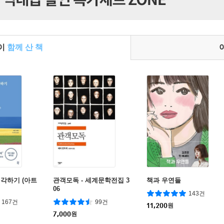
들이
함께 산 책
각하기 (아트
관객모독 - 세계문학전집 3
책과 우연들
06
143건
167건
99건
11,200
원
7,000
원