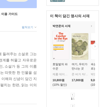
ok 이용 가이드
이 책이 담긴
명사의 서재
박연준의 서재
펼쳐보기
게 들려주는 소설로 그는
 경계를 허물고 자유로운
호밀밭의 파
여기, 우리가
속눈썹이 지
인, 소설가 등 그의 이름
수꾼
만나는 곳
르는 비명
는 따뜻한 한 인물을 섬
제롬 데이비드 샐린저 저/공경희 역
존 버거 저/강수정 역
박연준 저
 이해와 신념이 담긴 지
10,800
원
17,000
원
9,000
원
펼치는 한편, 읽는 이의
10
%
10
%
1
/1