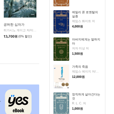
에밀리 폰 로젠탈의
실종
제임스 화이트 저
공허한 십자가
4,000
원
k)
히가시노 게이고 저/이선희 역
자음과모음
|
13,700
원
(0% 할인)
아버지에게는 말하지
마
저자 미상 저
1,500
원
가족의 죽음
제임스 에이지 저/문희경 역
12,000
원
정직하게 살아간다는
것
R. L. C. 저
1,000
원