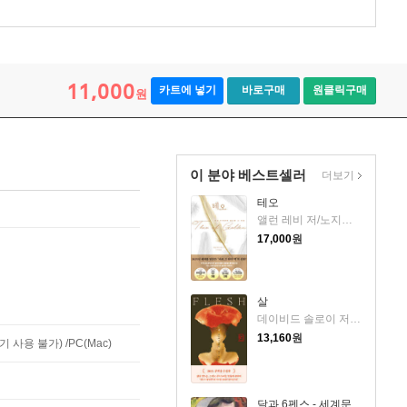
11,000
카트에 넣기
바로구매
원클릭구매
원
이 분야 베스트셀러
더보기
테오
앨런 레비 저/노지양 역
17,000
원
살
데이비드 솔로이 저/송예슬 역
13,160
원
사용 불가) /PC(Mac)
달과 6펜스 - 세계문