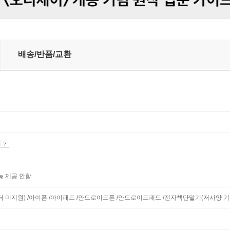
배송/반품/교환
기
능 제공 안함
니터 미지원) /아이폰 /아이패드 /안드로이드폰 /안드로이드패드 /전자책단말기(저사양 기기 