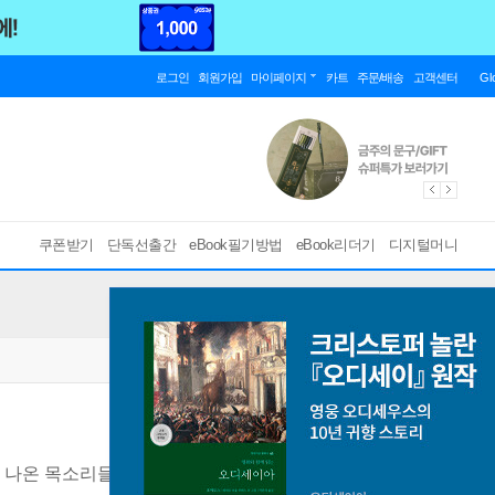
로그인
회원가입
마이페이지
카트
주문/배송
고객센터
Gl
쿠폰받기
단독선출간
eBook필기방법
eBook리더기
디지털머니
 나온 목소리들
[ EPUB ]