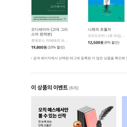
오디세이아 (고대 그리
니체의 초월자
스어 완역본)
프리드리히 니체 저/김철 편역
호메로스 저/페테르 파울 루벤스 그림/박문재 역
현대지성
|
12,500
원
(0% 할인)
19,800
원
(10% 할인)
검색 페이지에서 선택된 태그에 등록된 더 많은 상품을 확인해 
이 상품의 이벤트
(6개)