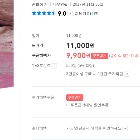
손희정
저
나무연필
2017년 11월 30일
9.0
회원리뷰(
4
건)
정가
11,000원
11,000
원
판매가
9,900
원
쿠폰혜택가
(종이책 정가 대비 
쿠폰받기
YES포인트
550원 (5% 적립)
5만원이상 구매 시 2천원 추가적립
추가혜택쿠폰
쿠폰받기
주문금액대별 할인쿠폰
결제혜택
카드/간편결제 혜택을 확인하세요