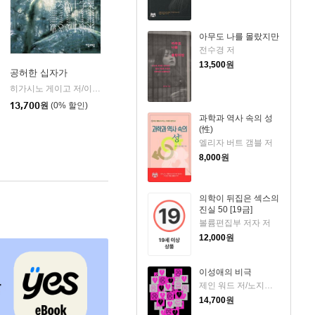
아무도 나를 몰랐지만
전수경 저
13,500
원
공허한 십자가
k)
히가시노 게이고 저/이선희 역
자음과모음
|
13,700
원
(0% 할인)
과학과 역사 속의 성
(性)
엘리자 버트 갬블 저
8,000
원
의학이 뒤집은 섹스의
진실 50 [19금]
볼륨편집부 저자 저
12,000
원
이성애의 비극
제인 워드 저/노지양 역
14,700
원