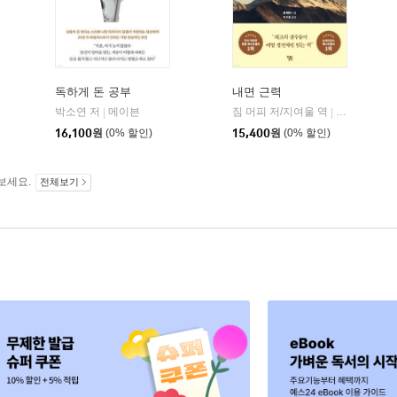
독하게 돈 공부
내면 근력
히읏
박소연 저
메이븐
짐 머피 저/지여울 역
윌북(willboo
|
|
|
16,100
원
(0% 할인)
15,400
원
(0% 할인)
보세요.
전체보기