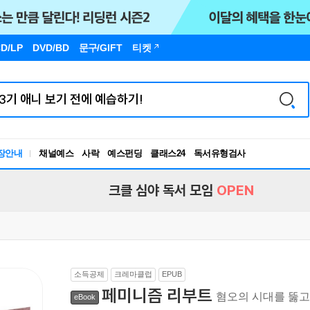
D/LP
DVD/BD
문구
/GIFT
티켓
장안내
채널예스
사락
예스펀딩
클래스24
독서유형검사
RBTI Lab
독서유형검사
크클 심야 독서 모임
OPEN
소득공제
크레마클럽
EPUB
페미니즘 리부트
혐오의 시대를 뚫고
eBook