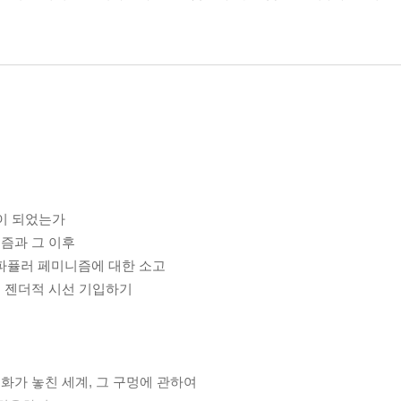
동이 되었는가
즘과 그 이후
, 파퓰러 페미니즘에 대한 소고
고 젠더적 시선 기입하기
의
화가 놓친 세계, 그 구멍에 관하여