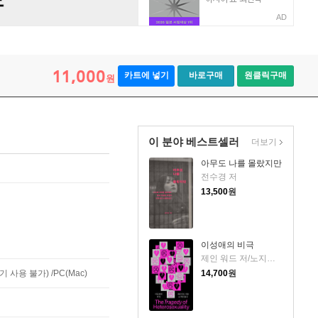
AD
11,000
카트에 넣기
바로구매
원클릭구매
원
이 분야 베스트셀러
더보기
아무도 나를 몰랐지만
전수경 저
13,500
원
이성애의 비극
제인 워드 저/노지양 역
사용 불가) /PC(Mac)
14,700
원