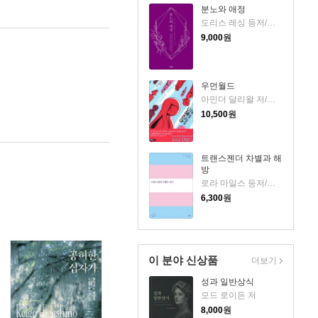
분노와 애정
도리스 레싱 등저/모이라 데이비 편/김하현 역
9,000
원
우먼월드
아민더 달리왈 저/홍한별 역
10,500
원
트랜스젠더 차별과 해
방
로라 마일스 등저/정진희 편
6,300
원
이 분야 신상품
더보기
성과 일반상식
모드 로이든 저
8,000
원