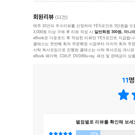
‘자발적 싱글’은 정신적, 신체적 결함이 있는 패배
늙었다는 것이 죄가 되기는 하는 순간들
--- p. 220
모험이 위험한 나이는 없다!
회원리뷰
지난 9월 SBS 프로그램 '짝'에서 ‘노처녀 노총각
(11건)
마르케스 할아버지, ‘로맨스 그레이’
강사, 출판사 사장이라는 타이틀로 다시 한 번 이목을
매주 10건의 우수리뷰를 선정하여 YES포인트 3만원을 드
나이 먹으면 안 바뀐다?
3,000원 이상 구매 후 리뷰 작성 시
일반회원 300원, 마니아
싱글에게 곱지 않은 시선을 보내는 세상을 향해 따
‘잘 살고 있는 걸까’ 따위의 질문에서 도망쳐라!
eBook은 다운로드 후 작성한 리뷰만 YES포인트 지급됩니
“혼자인 게 뭐 어때서?”
클래스는 첫번째 회차 주문확정 시점부터 마지막 회차 주문
진지함으로부터 도망쳐라
사락 독서모임으로 진행된 클래스는 사락 독서모임 게시판
애매한 ‘성공타령’에서 벗어나자!
싱글, 독신, 노처녀?
eBook 페이백, CD/LP, DVD/Blu-ray, 패션 및 판매금
남미 사람들처럼 매일매일 축제를 열자!
문제는 거기 있는 게 아니야!
늙으면 남는 건 친구뿐, 친구한테 잘하자!
‘예쁘게 늙는다는 것’의 궁극을 보여주자!
11
명
Season7. ‘혼자라는 사실’을 기꺼이 받아들이기
참을 수 없는 존재의 무거움
Mr.Right은 없다! 『Shake-Up the Fairy Tale!』
별점별로 리뷰를 확인해 보세
독신과 금욕, 정조, 순결
결혼하지 않음으로써 얻은 것들
27%