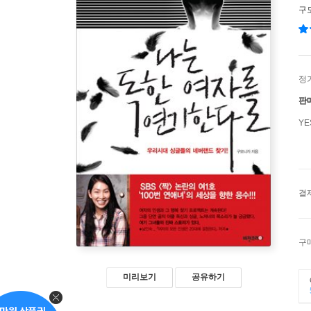
구
정
판
Y
결
구
미리보기
공유하기