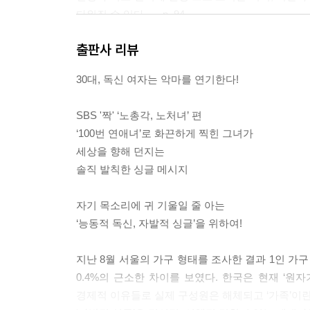
다워질 수 있다. --- p. 94
아니 에르노부터 에쿠니 가오리까지 작가들의 사
사랑에 대한 철학적 사유, 개소리들…
출판사 리뷰
나 자신의 삶과 세상을 끊임없이 탐구하고 들여다보며
이미 벌써 거래가 되어버린 사랑
리 여자들은 더 이상 아픔 따위는 허락지 않을 것이다.
SBS '짝'과 MBC '우리 결혼했어요'에 대한 보고서
30대, 독신 여자는 악마를 연기한다!
『죽은 왕녀를 위한 파반느』 ; 이 미친 스펙의 사
그렇다. 우리에겐 ‘절실함’이 없었다. '짝'이라는 
‘사드’, ‘마조흐’ 아니면 ‘참사랑은 기다림’, 중간이 
SBS '짝' ‘노총각, 노처녀’ 편
찾아 나온 사람들이 ‘절실함’, ‘진정성’이 없어 보
프로이트, 융, 라캉씨에게…
‘100번 연애녀’로 화끈하게 찍힌 그녀가
그러니 상대에게도 무겁게 생각하기를 요구하는 것
『자살보다 SEX』와 『연애잔혹사』의 메시지
세상을 향해 던지는
그러나 과연 ‘사랑이 뭐길래!’, 왜 사랑과 결혼에 
사냥에 나선 여자들, ‘밀땅’ 따윈 필요 없어
솔직 발칙한 싱글 메시지
다. 오늘도 ‘악플’을 달면서 프로그램을 시청 중인
섹스리스 노처녀, 노총각들에게
사랑-결혼을 한 사람들일까? 알 수 없다! --- p. 158
모계사회 혹은 다부다처제
자기 목소리에 귀 기울일 줄 아는
'모던 패밀리'가 가능할까?
‘능동적 독신, 자발적 싱글’을 위하여!
민폐의 궁극을 보여주시는 어른들의 모습이 짜증이
기 때문이다. --- p. 193
Season6. 예쁘게 늙기 혹은 젊게 살기
지난 8월 서울의 가구 형태를 조사한 결과 1인 가구
0.4%의 근소한 차이를 보였다. 한국은 현재 ‘원
이제 사랑-결혼에서 멀리 떨어진 삶의 행복과 즐거움
늙어간다는 사실의 중압감
경제적 이유들로 실제 구성원은 해체되고 ‘가족’이
요!’라고 말할 시간이다.
‘아프다’ 소리 좀 그만해라