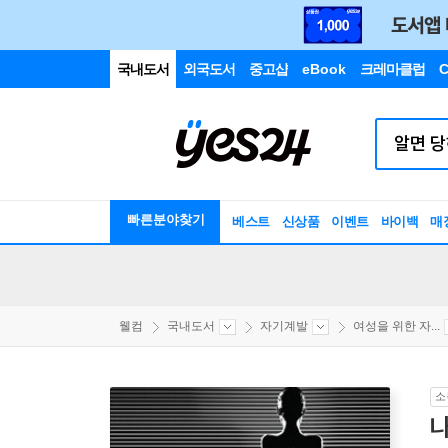
국내도서
외국도서
중고샵
eBook
크레마클럽
C
빠른분야찾기
베스트
신상품
이벤트
바이백
매
웰컴
국내도서
자기계발
여성을 위한 자...
소