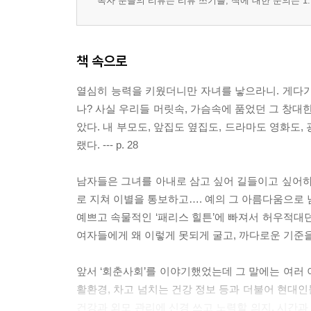
독자 분들의 리뷰는 리뷰 쓰기를, 책에 대한 문의는 1:
둘이 되어 초라할래, 혼자서 무의미할래?
잘 나가는 여자들의 딜레마
하향지원하는 여자들
책 속으로
'미스 리플리', 어느 새 상징이 되어버린 신정아
일은 일대로, 거기에 접대까지 얹어야…
열심히 능력을 키웠더니만 자녀를 낳으라니. 게다가
나? 사실 우리들 머릿속, 가슴속에 품었던 그 창대
Season4. ‘여자 그 자체’로서의 그녀들
았다. 내 부모도, 앞집도 옆집도, 드라마도 영화
랬다. --- p. 28
‘센 여자’가 뭔 얘기야?!
여전사 따위는 없다
남자들은 그녀를 아내로 삼고 싶어 길들이고 싶어하
외로워도 슬퍼도 캔디는 안 울었다는데…
로 지쳐 이별을 통보하고…. 예의 그 아름다움으로 
페미니즘, 팜므파탈 따위!
예쁘고 속물적인 ‘패리스 힐튼’에 빠져서 허우적대던
이모, 고모 마케팅이 가능한 까닭
여자들에게 왜 이렇게 못되게 굴고, 까다로운 기준을 들이
결국 『세상의 모든 딸들』이다
여자는 무엇으로 사는가
앞서 ‘회춘사회’를 이야기했었는데 그 말에는 여러 
활환경, 차고 넘치는 건강 정보 등과 더불어 현대
Season5. 남자-사랑-결혼에 대한 그녀들의 심리분
건강과 외모 관리에 신경 쓰고 노력할 의지, 시간과 