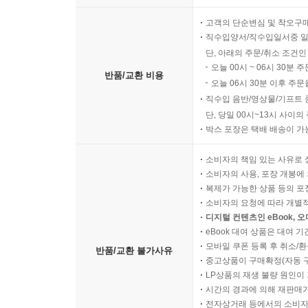
고객의 단순변심 및 착오구
직수입양서/직수입일서중 일
단, 아래의 주문/취소 조건인
오늘 00시 ~ 06시 30분 
반품/교환 비용
오늘 06시 30분 이후 주문
직수입 음반/영상물/기프트 
단, 당일 00시~13시 사이
박스 포장은 택배 배송이 가
소비자의 책임 있는 사유로 
소비자의 사용, 포장 개봉에 
복제가 가능한 상품 등의 포장을 
소비자의 요청에 따라 개별
디지털 컨텐츠인 eBook, 
eBook 대여 상품은 대여 기
모바일 쿠폰 등록 후 취소/환
반품/교환 불가사유
중고상품이 구매확정(자동 
LP상품의 재생 불량 원인이 기
시간의 경과에 의해 재판매가
전자상거래 등에서의 소비자