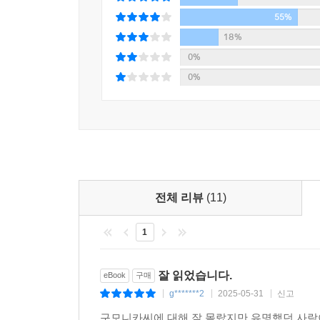
가족과의 관계 개선하기
55%
마음의 평화는 언제쯤 오려나
18%
진짜 나를 찾아서
0%
비혼에 성공하리라
0%
능동적 독신, 자발적 싱글을 위하여
Epilogue. 비혼 세대의, 비혼 세대에 의한, 비혼 세
전체 리뷰
(11)
1
잘 읽었습니다.
eBook
구매
g*******2
2025-05-31
신고
|
|
|
구모니카씨에 대해 잘 몰랐지만 유명했던 사람