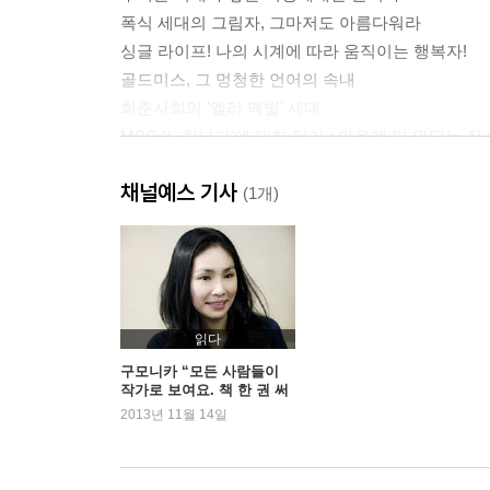
폭식 세대의 그림자, 그마저도 아름다워라
싱글 라이프! 나의 시계에 따라 움직이는 행복자!
골드미스, 그 멍청한 언어의 속내
회춘사회의 '엘리 맥빌' 세대
MBC '노처녀가'에 대한 답가 ; 마음에 안 와닿는 
‘삼포세대’ 논란, 누가 뭘 포기했데?
채널예스 기사
독신 히키코모리
(1개)
‘모라토리엄 인간’을 낳는 사회
불안 속에서 안정을 느끼는 족속들
독신을 비난하는 사람에게 대처하는 법
Season2. 독신에 대한 외부의 요구
읽다
구모니카 “모든 사람들이
작가로 보여요. 책 한 권 써
너무나 명쾌해서 차라리 부러운 20대들의 결혼관
보실래요?”
2013년 11월 14일
여자, 스무 살, 상품성
연애가 최우선이 아니었던 당신들
자궁의 유효기간에 신경 쓰지 말자