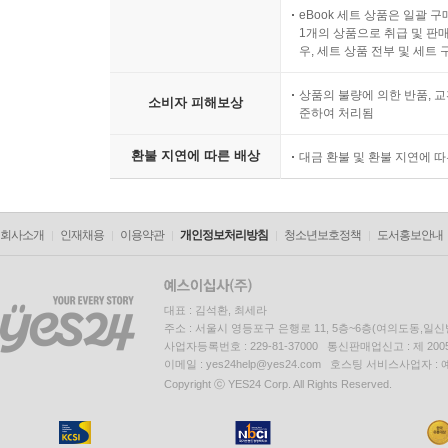
eBook 세트 상품은 일괄 
1개의 상품으로 취급 및 판매
우, 세트 상품 전부 및 세트
상품의 불량에 의한 반품, 교
소비자 피해보상
준하여 처리됨
환불 지연에 따른 배상
대금 환불 및 환불 지연에 
회사소개
인재채용
이용약관
개인정보처리방침
청소년보호정책
도서홍보안내
대표 : 김석환, 최세라
주소 : 서울시 영등포구 은행로 11, 5층~6층(여의도동,일신
사업자등록번호 : 229-81-37000 통신판매업신고 : 제 200
이메일 : yes24help@yes24.com 호스팅 서비스사업자 :
Copyright ⓒ YES24 Corp. All Rights Reserved.