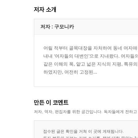
어려 보이고 싶었쪄?!
저자 소개
패리스 힐튼과 신사임당 모두를 요구하다니!
한국판 사만다는 없다
저자 : 구모니카
대한민국 여자 금기 리스트
아내와 엄마가 되기를 거부한 여자들
‘완전한 결혼’이 가능할까!
어릴 적부터 골목대장을 자처하여 동네 여자
여성시대는 왔는가
내내 ‘여자들의 대변인’으로 지내왔다. 여자들의 
같은 이해의 폭, 얕고 넓은 지식의 지평, 특
Season3. 아직 너무 아름다운 그녀들의 현재
하였지만, 여전히 고정된...
40대 여자 연예인들이 아름다운 비결은 의학의 힘
당신은 사랑받을 자격이 있다
건강해지는, 젊어지는 비법 대공개
만든 이 코멘트
왜 눈이 높으면 안 되는 건대!
저자, 역자, 편집자를 위한 공간입니다. 독자들에게 전하고
욕심 부려라! 욕망덩어리가 뭐 어때!
김밥천국 가는 남자, 원테이블 레스토랑 가는 여자
접수된 글은 확인을 거쳐 이 곳에 게재됩니다.
궁상과 허영 사이