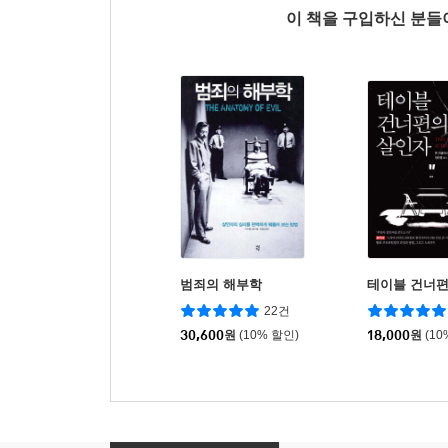
이 책을 구입하신 분
범죄의 해부학
테이블 건너편
22건
30,600
원
(10% 할인)
18,000
원
(10