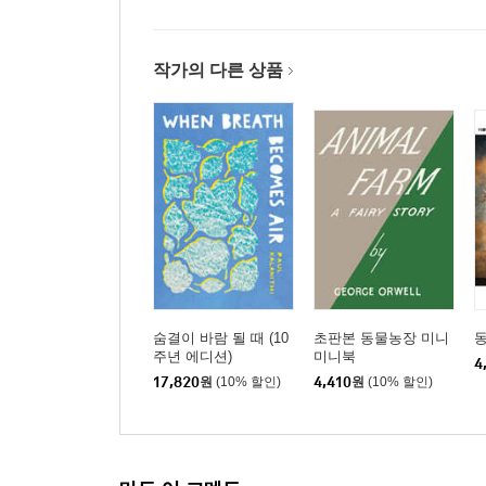
작가의 다른 상품
숨결이 바람 될 때 (10
초판본 동물농장 미니
주년 에디션)
미니북
4
17,820
원
(10% 할인)
4,410
원
(10% 할인)