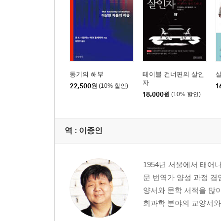
동기의 해부
테이블 건너편의 살인
자
22,500
원
(10% 할인)
1
18,000
원
(10% 할인)
역 :
이종인
1954년 서울에서 태
문 번역가 양성 과정 겸
양서와 문학 서적을 많이
회과학 분야의 교양서와 문