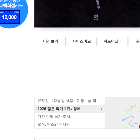
미리보기
사이즈비교
파트너샵
공
뮤지컬 〈휴남동 서점〉X 황보름 작가 북토크
2026 젊은 작가 1위 : 청예
기간 한정 특가 도서
오직, 예스24에서만