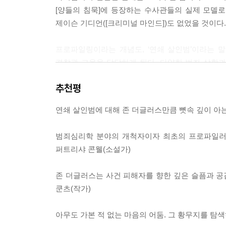
어앉은 자세를 하고 있었다. 검시의는 뒷머리를 관
[양들의 침묵]에 등장하는 수사관들의 실제 모델로도
신용카드와 현금 10달러는 가져갔지만, 결혼 반지와
제이슨 기디언([크리미널 마인드])도 없었을 것이다.
--- p.231
프로파일링이라는 개념도, ‘연쇄 살인범’이라는 말
나는 현지 경찰에 계속 주문했다. 그자는 손쉽게 
경찰관 교육을 담당하게 된다. 다양한 범죄 상황
기의자형에 처해질지 모른다. 설혹 유아학대로 감옥
느낀 그는 마침내 ‘범죄자를 직접 만나 사건에 대해
다른 재소자들도 그에게 비역질을 하려고 틈틈이 노
추천평
비롯해 지금도 수많은 영화와 소설에서 존재감을 
조도가 낮은 조명등을 쓰고 취조실에는 한 번에 두 명
범죄자에게는 저마다의 시그너처(signature. 
의자의 입장을 이해하는 척하라. 용의자가 무슨 생각
연쇄 살인범에 대해 존 더글러스만큼 뼛속 깊이 아는
시그너처는 변하지 않는다)가 있음을 알게 된다.
성장배경, 당면한 상황 등을 역으로 상정하는 프로
--- p.290
범죄심리학 분야의 개척자이자 최초의 프로파일러인 
퍼트리샤 콘웰(소설가)
저자가 FBI에 입사하던 당시만 해도 미국 경찰은
지극히 고전적인 기법으로 수사를 해왔다. 그러나
존 더글러스는 사건 피해자를 향한 깊은 슬픔과 공감
살해하며 변태적인 흔적을 남긴다. 저자가 고안한
쿤츠(작가)
저자 역시 처음에는 경찰과 FBI 당국의 천대를 받
않는 전화나 대화로만 조언하곤 했다. 그렇게 저자는
아무도 가본 적 없는 마음의 어둠. 그 황무지를 탐색하
이상의 어린이와 청소년을 죽인 ‘애틀랜타 어린이