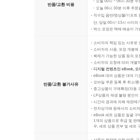
오늘 00시 ~ 06시 30분 
반품/교환 비용
오늘 06시 30분 이후 주문
직수입 음반/영상물/기프트 
단, 당일 00시~13시 사이
박스 포장은 택배 배송이 가
소비자의 책임 있는 사유로 
소비자의 사용, 포장 개봉에 
복제가 가능한 상품 등의 포장을 
소비자의 요청에 따라 개별
디지털 컨텐츠인 eBook, 
eBook 대여 상품은 대여 기
모바일 쿠폰 등록 후 취소/환
반품/교환 불가사유
중고상품이 구매확정(자동 
LP상품의 재생 불량 원인이 기
시간의 경과에 의해 재판매가
전자상거래 등에서의 소비자
eBook 세트 상품은 일괄 
1개의 상품으로 취급 및 판매
우, 세트 상품 전부 및 세트