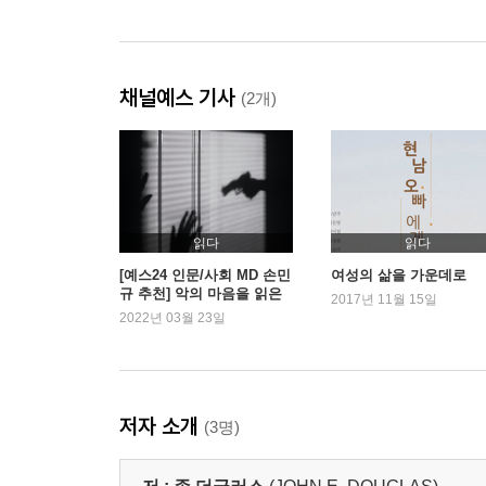
채널예스 기사
(2개)
읽다
읽다
[예스24 인문/사회 MD 손민
여성의 삶을 가운데로
규 추천] 악의 마음을 읽은
2017년 11월 15일
최초의 전설, 존 더글라스
2022년 03월 23일
회고록
저자 소개
(3명)