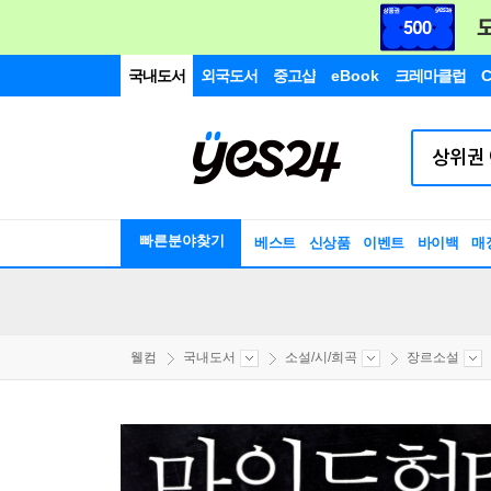
국내도서
외국도서
중고샵
eBook
크레마클럽
C
빠른분야찾기
베스트
신상품
이벤트
바이백
매
웰컴
국내도서
소설/시/희곡
장르소설