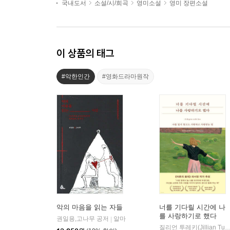
국내도서
소설/시/희곡
영미소설
영미 장편소설
이 상품의 태그
#악한인간
#영화드라마원작
악의 마음을 읽는 자들
너를 기다릴 시간에 나
를 사랑하기로 했다
권일용,고나무 공저
알마
|
질리언 투레키(Jillian Turecki) 