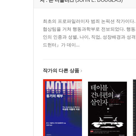
저 :
존 더글러스
(JOHN E. DOUGLAS)
최초의 프로파일러이자 범죄 논픽션 작가이다. FB
협상팀을 거쳐 행동과학부로 전보되었다. 행동
인의 인종과 성별, 나이, 직업, 성장배경과 
드헌터』가 데이...
작가의 다른 상품