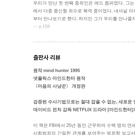
우리가 만난 첫 번째 중죄인은 에드 켐퍼였다. 그
에서 다중 종신형 죄수로 복역 중이었다. 내셔널 아
부터 만나보기로 했다. 하지만 그가 우리를 만나줄지
--- p.158
사람을 죽여야겠다는 충동은 놀라울 정도로 빠르게
했다. 하지만 그보다 더 멋진 생각이 있었다. 곰곰 
출판사 리뷰
못 빼는 망치로 어머니의 머리를 마구 내려쳤다. 
어떤 영감에 휩싸여 그녀의 후두喉頭를 떼어내 쓰레
원작 mind hunter 1995
--- p.162
넷플릭스 마인드헌터 원작
〈마음의 사냥꾼〉 개정판
내가 동네 경찰서 사람들을 만나 프로파일링 조언을
을 구해왔다. 당시 샌프란시스코 일대의 등산로 주변
검증된 수사기법으로는 절대 잡을 수 없는, 새로운
살인범’이라고 명명했다.
데이비드 핀처 감독 NETFLIX 드라마 [마인드헌터]
이 사건은 1979년 8월에 시작되었다. 은행 중역
다운 타말파이스 산(일명 잠자는 숙녀) 동쪽 등성
이 책은 FBI에서 25년 동안 근무하며 수백 명의 
편이 경찰에 신고했다. 그녀의 시체는 다음 날 오후
사회범죄의 긴밀한 관계를 보여주는 범죄학 보고서