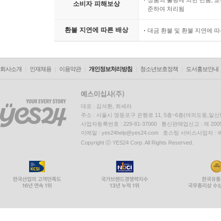
상품의 불량에 의한 반품, 교
소비자 피해보상
준하여 처리됨
환불 지연에 따른 배상
대금 환불 및 환불 지연에 
회사소개
인재채용
이용약관
개인정보처리방침
청소년보호정책
도서홍보안내
대표 : 김석환, 최세라
주소 : 서울시 영등포구 은행로 11, 5층~6층(여의도동,일신
사업자등록번호 : 229-81-37000 통신판매업신고 : 제 200
이메일 : yes24help@yes24.com 호스팅 서비스사업자 :
Copyright ⓒ YES24 Corp. All Rights Reserved.