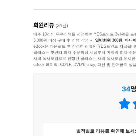
사냥하듯 쏘아 죽인 로버트 핸슨 등을 검거하는 데 
『마인드헌터』는 결코 저자의 성공담은 아니다. 오
회원리뷰
(34건)
서술하며 자신의 실패를 고백한다. 그리고 인성
매주 10건의 우수리뷰를 선정하여 YES포인트 3만원을 드
고통스러운 일인지 고백한다. 그는 온갖 잔혹한
3,000원 이상 구매 후 리뷰 작성 시
일반회원 300원, 마니아
전국으로 출장을 다니고 재판에 참석하느라 아이들
eBook은 다운로드 후 작성한 리뷰만 YES포인트 지급됩니
베테랑 수사관인 그에게도 쉽지 않았다고 술회한
클래스는 첫번째 회차 주문확정 시점부터 마지막 회차 주문
사락 독서모임으로 진행된 클래스는 사락 독서모임 게시판
프로파일링을 체계화한 저자의 노력은 범죄 수사의
eBook 페이백, CD/LP, DVD/Blu-ray, 패션 및 판매금
34
명
별점별로 리뷰를 확인해 보세