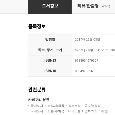
마인드헌터
도서정보
리뷰/한줄평
(34/170)
품목정보
발행일
2017년 11월 03일
쪽수, 무게, 크기
576쪽 | 778g | 135*206*35
ISBN13
9788934979357
ISBN10
8934979356
관련분류
카테고리 분류
국내도서
소설/시/희곡
장르소설
공포/스릴러
국내도서
소설/시/희곡
테마소설
영화와 드라마 원작