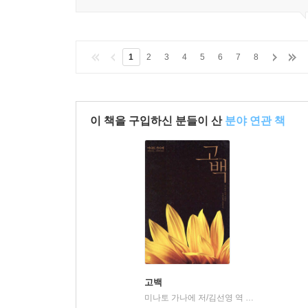
1
2
3
4
5
6
7
8
이 책을 구입하신 분들이 산
분야 연관 책
고백
미나토 가나에 저/김선영 역
비채
|