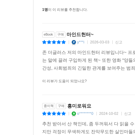
1명
이 이 리뷰를 추천합니다.
마인드헌터~
eBook
구매
y***i
2026-03-03
신고
|
|
|
존 더글러스 저의 마인드헌터 리뷰입니다~ 프로
는 말에 끌려 구입하게 된 책~ 또한 영화 “양들
간성, 사회범죄의 긴밀한 관계를 보여주는 범죄
이 리뷰가 도움이 되었나요?
흥미로워요
종이책
구매
o********0
2024-10-02
신고
|
|
|
추천 받아서 산 책인데, 좀 두꺼워서 다 읽을 
지만 걱정이 무색하게도 잔악무도한 살인마들의