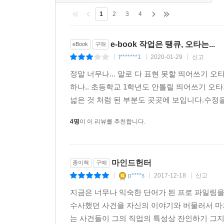
1
2
3
4
e-book 작업은 땡큐, 오타는...
eBook
구매
t*******1
2020-01-29
신고
|
|
|
정말 너무나... 말로 다 표현 못할 띄어쓰기 오
하나.. 초등학교 1학년도 안틀릴 띄어쓰기 오
넓은 것 처럼 된 부분도 곳곳에 보입니다.수정을
4명
이 이 리뷰를 추천합니다.
마인드헌터
종이책
구매
p****s
2017-12-18
신고
|
|
|
지금은 너무나 익숙한 단어가 된 프로 파일링
수사했던 사건을 자신의 이야기와 버물러서 마치
는 사건들이 그의 직업의 특성상 잔인하기 그지