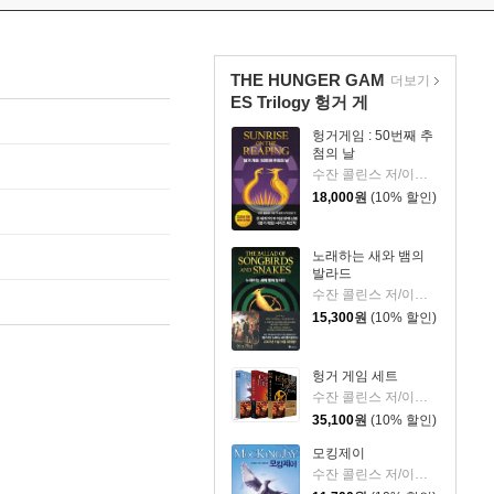
THE HUNGER GAM
더보기
ES Trilogy 헝거 게
임...
헝거게임 : 50번째 추
첨의 날
수잔 콜린스 저/이원열 역
18,000
원
(10% 할인)
노래하는 새와 뱀의
발라드
수잔 콜린스 저/이원열 역
15,300
원
(10% 할인)
헝거 게임 세트
수잔 콜린스 저/이원열 역
35,100
원
(10% 할인)
모킹제이
수잔 콜린스 저/이원열 역