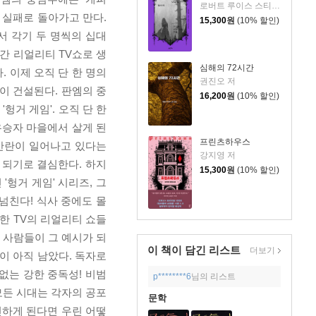
로버트 루이스 스티븐슨 등저/장용준 역
 실패로 돌아가고 만다.
15,300
원
(10% 할인)
서 각기 두 명씩의 십대
시간 리얼리티 TV쇼로 생
심해의 72시간
. 이제 오직 단 한 명의
권진오 저
'이 건설된다. 판엠의 중
16,200
원
(10% 할인)
헝거 게임'. 오직 단 한
우승자 마을에서 살게 된
프린츠하우스
 반란이 일어나고 있다는
강지영 저
 되기로 결심한다. 하지
15,300
원
(10% 할인)
'헝거 게임' 시리즈, 그
 넘친다! 식사 중에도 몰
한 TV의 리얼리티 쇼들
 사람들이 그 예시가 되
이 책이 담긴
리스트
더보기
이 아직 남았다. 독자로
 없는 강한 중독성! 비범
p********6
님의 리스트
 모든 시대는 각자의 공포
문학
선하게 된다면 우린 어떻