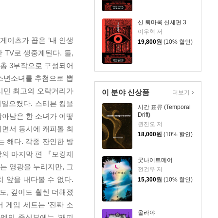
신 퇴마록 신세편 3
이우혁 저
 게이츠가 꼽은 ‘내 인생
19,800
원
(10% 할인)
 TV로 생중계된다. 둘,
는 총 3부작으로 구성되어
 소년소녀를 추첨으로 뽑
 시민 최고의 오락거리가
이 분야 신상품
더보기
러일으켰다. 스티븐 킹을
시간 표류 (Temporal
Drift)
살아남은 한 소녀가 어떻
권진오 저
이면서 동시에 캐피톨 최
18,000
원
(10% 할인)
는 해다. 각종 잔인한 방
망의 마지막 편 『모킹제
굿나이트메어
는 영광을 누리지만, 그
전건우 저
치 앞을 내다볼 수 없다.
15,300
원
(10% 할인)
도, 깊이도 훨씬 더해졌
거 게임 세트는 ‘진짜 소
올라야
판엠의 중심부에는 ‘캐피