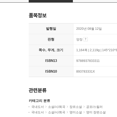
품목정보
발행일
2020년 08월 12일
판형
양장
쪽수, 무게, 크기
1,164쪽 | 2,119g | 145*210
ISBN13
9788937833311
ISBN10
893783331X
관련분류
카테고리 분류
국내도서
소설/시/희곡
장르소설
공포/스릴러
국내도서
소설/시/희곡
영미소설
영미 장편소설