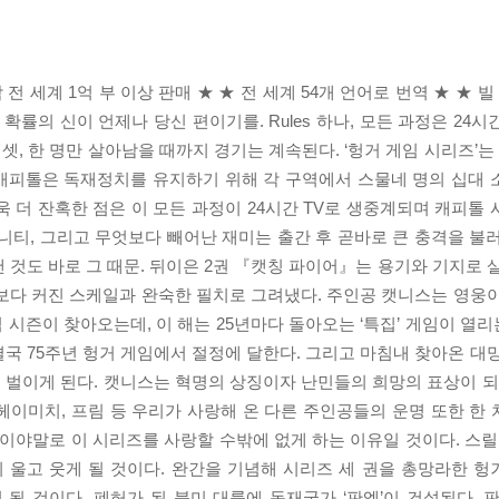
 전 세계 1억 부 이상 판매 ★ ★ 전 세계 54개 언어로 번역 ★ ★ 빌
 확률의 신이 언제나 당신 편이기를. Rules 하나, 모든 과정은 24시간
셋, 한 명만 살아남을 때까지 경기는 계속된다. ‘헝거 게임 시리즈’
 캐피톨은 독재정치를 유지하기 위해 각 구역에서 스물네 명의 십대
더욱 더 잔혹한 점은 이 모든 과정이 24시간 TV로 생중계되며 캐피톨
니티, 그리고 무엇보다 빼어난 재미는 출간 후 곧바로 큰 충격을 불
 것도 바로 그 때문. 뒤이은 2권 『캣칭 파이어』는 용기와 기지로 
보다 커진 스케일과 완숙한 필치로 그려냈다. 주인공 캣니스는 영웅
 시즌이 찾아오는데, 이 해는 25년마다 돌아오는 ‘특집’ 게임이 열리
국 75주년 헝거 게임에서 절정에 달한다. 그리고 마침내 찾아온 대
벌이게 된다. 캣니스는 혁명의 상징이자 난민들의 희망의 표상이 되
헤이미치, 프림 등 우리가 사랑해 온 다른 주인공들의 운명 또한 한 
점이야말로 이 시리즈를 사랑할 수밖에 없게 하는 이유일 것이다. 스릴
이 울고 웃게 될 것이다. 완간을 기념해 시리즈 세 권을 총망라한 헝
 될 것이다. 폐허가 된 북미 대륙에 독재국가 ‘판엠’이 건설된다. 