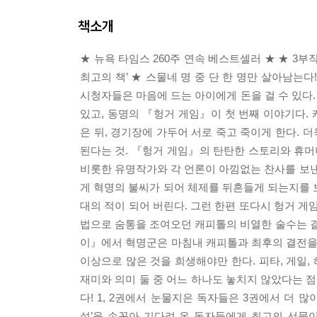
책소개
★ 뉴욕 타임스 260주 연속 베스트셀러 ★ ★ 3부작
최고의 책’ ★ 스물네 명 중 단 한 명만 살아남는다!
시청자들은 마음에 드는 아이에게 돈을 걸 수 있다. 
있고, 동명의 『헝거 게임』이 첫 번째 이야기다.
은 뒤, 경기장에 가두어 서로 죽고 죽이게 한다. 
된다는 것. 『헝거 게임』의 탄탄한 스토리와 휴머
비롯한 유명작가와 각 언론이 아낌없는 찬사를 보낸
게 혁명의 불씨가 되어 체제를 뒤흔들게 되는지를 
대의 적이 되어 버린다. 그런 한편 또다시 헝거 게임
법으로 숨통을 조여오던 캐피톨의 비열한 술수는 결
이』에서 혁명군은 마침내 캐피톨과 최후의 결전을 
이상으로 많은 것을 희생해야만 한다. 피타, 게일, 
재미와 의미 둘 중 어느 하나도 놓치지 않았다는 
다! 1, 2권에서 눈물지은 독자들은 3권에서 더 많
설’을 손꼽아 기다려 온 독자들에게 최고의 선물이