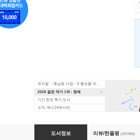
뮤지컬 〈휴남동 서점〉X 황보름 작가 북토크
2026 젊은 작가 1위 : 청예
기간 한정 특가 도서
오직, 예스24에서만
헝거 게임 세트
도서정보
리뷰/한줄평
(187/500)