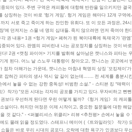
 집중되어 있다. 주변 구역은 캐피톨에 대항해 반란을 일으키지만 결국
상징하는 것이 바로 ‘헝거 게임’. 헝거 게임은 해마다 12개 구역에
까지 서로 죽고 죽이게 하는 잔인한 유희다. 또 이 모든 과정은, 24
’에 던져지는 스물 네 명의 십대들. 죽지 않으려면 먼저 죽여야 한다
 권 내용> 1권 <헝거 게임> 폐허가 된 북미대륙에 독재국가 '판엠
집중되어 있다. 판엠의 피비린내 나는 공포정치를 상징하는 것이 바로 '
다! 2권 <캣칭 파이어> 기지를 발휘해 살아남은 캣니스와 피타는 
기게 된다. 어느 날 스노우 대통령이 찾아오고, 캣니스는 곳곳에서
가 점차 더해가는 가운데, 캣니스는 마침내 혁명의 상징 '모킹제이'가
로 잡혀간 피타의 생사 역시 알 길이 없는데……. 전 세계를 흥분시킨 
에서 놓을 수 없는 강한 중독성! 비범한 소설.” - 스티븐 킹 “매력이
라잇》작가) “모든 시대는 각자의 공포를 가지고 있다. 무자비하고 뻔뻔
 인권보다 우선하게 된다면 우린 어떻게 될까? 《헝거 게임》의 캐피톨
 소설이다. 하지만 여정은 이제 시작이고, 중요한 질문들에 대한 해답
 것 같다.” - <퍼블리셔스 위클리> 리뷰 <추천평> 손에서 놓을 수
 중에도 몰래 읽을 정도였다. 스테프니 메이어 (《트와일라잇》 작가)
티 쇼들은 바로 우리 시대의 공포다. 오락에 대한 욕구가 인권보다 우