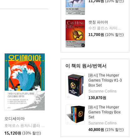
11,700
원
(10% 할인)
캣칭 파이어
수잔 콜린스 저/이원열 역
11,700
원
(10% 할인)
이 책의 원서/번역서
[원서] The Hunger
Games Trilogy #1-3
Box Set
Suzanne Collins
130,870
원
[원서] The Hunger
Games Trilogy Box
Set
오디세이아
Suzanne Collins
호메로스 원저/니콜라 친퀘티 글/데시데리아 귀치아르디니 그림/이승수 역
마음이
|
40,800
원
(15% 할인)
15,120
원
(10% 할인)