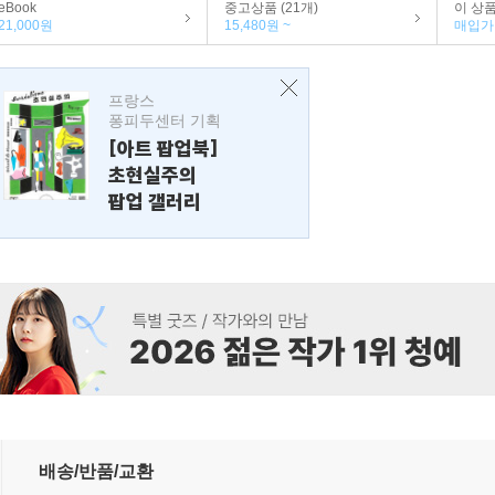
eBook
중고상품 (21개)
이 상
21,000원
15,480원 ~
매입가 
프랑스
퐁피두센터 기획
[아트 팝업북]
초현실주의
팝업 갤러리
배송/반품/교환