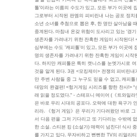
톨’이라는 이름의 수도가 있고, 모든 부가 이곳에
그로부터 시작된 판엠의 피비린내 나는 공포 정치를 
소년 소녀를 추첨으로 뽑은 후, 한 명만 살아남을 때
중계된다. 마침내 온갖 위험이 도사리고 있는 ‘경기장
생존자를 가려내기 위한 잔혹한 게임이 시작된다! <각
심부에는 수도 '캐피톨'이 있고, 모든 부가 이곳에 
명의 생존자를 가려내기 위한 잔혹한 게임이 시작된
다. 하지만 캐피톨은 특히 캣니스를 눈엣가시로 여
것을 알게 된다. 3권 <모킹제이> 전쟁의 피비린내
만 주변 사람들 중 그 누구도 믿을 수 없고, 캐피톨
대망의 완결편! <헝거게임 시리즈를 향한 찬사!> “손
래 읽을 정도였다.” - 스테프니 메이어 (《트와일
은 바로 우리 시대의 공포다. 오락에 대한 욕구가
리라. 《헝거 게임》은 우리가 기다려왔던 바로 그
서 다음 편을 그저 기다리고 또 기다리는 수밖에 없을
한 소설. 스티븐 킹 (소설가) 매력이 넘친다! 식사
를 가지고 있다. 무자비하고 뻔뻔한 TV의 리얼리