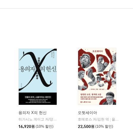
용의자 X의 헌신
오뒷세이아
알에이치코리아(RHK)
히가시노 게이고 저/양억관 역
재인
호메로스 저/김헌 역
을유문화사
|
|
16,920
원
(10% 할인)
22,500
원
(10% 할인)