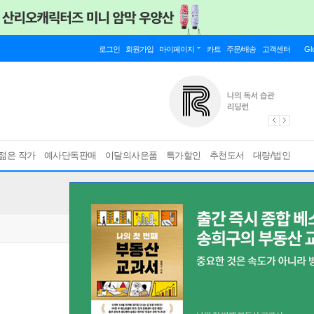
로그인
회원가입
마이페이지
카트
주문/배송
고객센터
Gl
젊은 작가
예사단독판매
이달의사은품
특가할인
추천도서
대량/법인