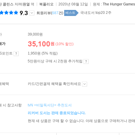
잔 콜린스
저/
이원열
역
북폴리오
2020년 08월 12일
원제 :
The Hunger Games 
9.3
국내도서 top20 2주
회원리뷰(
687
건)
베스트
가
39,000원
35,100
원
매가
(10% 할인)
ES포인트
1,950원 (5% 적립)
5만원이상 구매 시 2천원 추가적립
제혜택
카드/간편결제 혜택을 확인하세요
매 시 참고사항
tvN <비밀독서단> 추천도서
리커버 도서는 판매 종료되었습니다.
현재 새 상품은 구매 할 수 없습니다. 아래 상품으로 구매하거나 판매