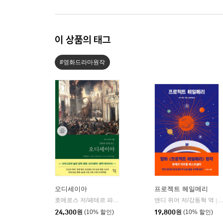
이 상품의 태그
#영화드라마원작
오디세이아
프로젝트 헤일메리
호메로스 저/페테르 파울 루벤스 그림/박문재 역
앤디 위어 저/강동혁 역
현대지성
|
|
24,300
원
(10% 할인)
19,800
원
(10% 할인)