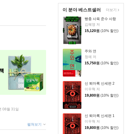
이 분야 베스트셀러
더보기
빵충 사육 준수 사항
김혜영 저
15,120
원
(10% 할인)
주와 연
청예 저
15,750
원
(10% 할인)
신 퇴마록 신세편 2
이우혁 저
19,800
원
(10% 할인)
년 08월 31일
신 퇴마록 신세편 1
이우혁 저
펼쳐보기
19,800
원
(10% 할인)