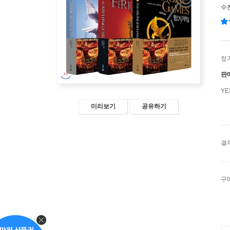
수
정
판
Y
미리보기
공유하기
결
구