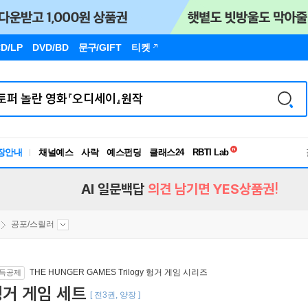
D/LP
DVD/BD
문구
/GIFT
티켓
독서유형검사
장안내
채널예스
사락
예스펀딩
클래스24
RBTI Lab
독서유형검사
AI 일문백답
의견 남기면 YES상품권!
공포/스릴러
THE HUNGER GAMES Trilogy 헝거 게임 시리즈
득공제
거 게임 세트
[ 전3권, 양장 ]