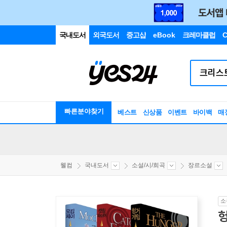
국내도서
외국도서
중고샵
eBook
크레마클럽
C
빠른분야찾기
베스트
신상품
이벤트
바이백
매
웰컴
국내도서
소설/시/희곡
장르소설
소
헝