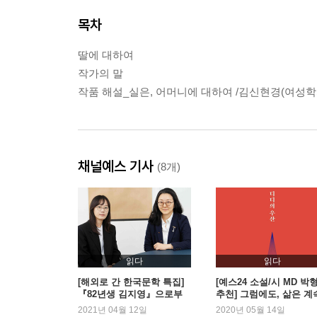
목차
딸에 대하여
작가의 말
작품 해설_실은, 어머니에 대하여 /김신현경(여성학
채널예스 기사
(8개)
읽다
읽다
[해외로 간 한국문학 특집]
[예스24 소설/시 MD 박
『82년생 김지영』으로부
추천] 그럼에도, 삶은 계
터 - 민음사 남유선, 박혜진
됩니다
2021년 04월 12일
2020년 05월 14일