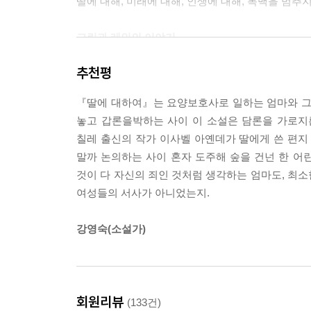
딸에 대해, 미래에 대해, 인생에 대해, 독백을 멈추지
그린과 레인의 이야기
추천평
“세상엔 다양한 사람들이 있다며? 각자 살아가는 
다른 게 나쁜 게 아니라며? 그거 다 엄마가 한 말 아
『딸에 대하여』는 요양보호사로 일하는 엄마와 그녀
그런 말이 왜 나한테는 항상 예외인 건데.”
놓고 갑론을박하는 사이 이 소설은 담론을 가로지
칠레 출신의 작가 이사벨 아옌데가 딸에게 쓴 편
그린과 레인은 화자의 딸과 딸의 연인이 서로를 부
말까 논의하는 사이 혼자 도주해 숲을 건넌 한 
일방적으로 해직한 대학을 상대로 시위를 벌이고 있
것이 다 자신의 죄인 것처럼 생각하는 엄마도, 최
법에 익숙해진 투쟁의 삶을 살고 있다. 하지만 선입
여성들의 서사가 아니었는지.
귀 기울이지 않는다.
강영숙(소설가)
젠의 이야기
“손발이 묶인 채 어디로 보내질지도 모르고 누워 있
길고 긴 삶의 끝에 처박히다시피 하며 죽음을 기다리
회원리뷰
(133건)