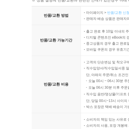
※ 상품 설명에 반품/교환과 관련한 안내가 있는경우 아래 
마이페이지 >
반품/교환 신청
반품/교환 방법
판매자 배송 상품은 판매자와
출고 완료 후 10일 이내의 
디지털 콘텐츠인 eBook의 
반품/교환 가능기간
중고상품의 경우 출고 완료일
모바일 쿠폰의 경우 유효기간(
고객의 단순변심 및 착오구
직수입양서/직수입일서중 일
단, 아래의 주문/취소 조건인
오늘 00시 ~ 06시 30분 
반품/교환 비용
오늘 06시 30분 이후 주문
직수입 음반/영상물/기프트 
단, 당일 00시~13시 사이
박스 포장은 택배 배송이 가
소비자의 책임 있는 사유로 
소비자의 사용, 포장 개봉에 