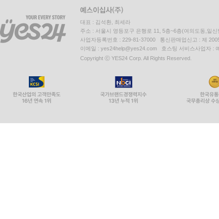
대표 : 김석환, 최세라
주소 : 서울시 영등포구 은행로 11, 5층~6층(여의도동,일신
사업자등록번호 : 229-81-37000 통신판매업신고 : 제 200
이메일 : yes24help@yes24.com 호스팅 서비스사업자 :
Copyright ⓒ YES24 Corp. All Rights Reserved.