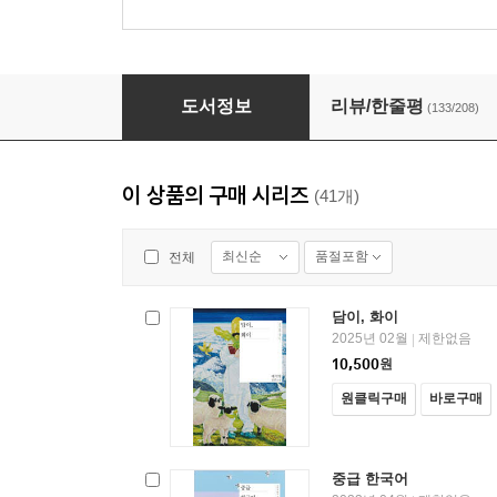
딸에 대하여 - 오늘의 젊은 작가 17
도서정보
리뷰/한줄평
(133/208)
이 상품의 구매 시리즈
(41개)
최신순
품절포함
전체
담이, 화이
2025년 02월
제한없음
|
10,500
원
원클릭구매
바로구매
중급 한국어