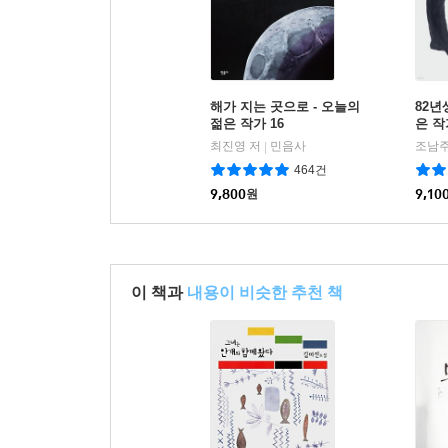
해가 지는 곳으로 - 오늘의
82년
젊은 작가 16
은 작
최진영 저
민음사
조남주
|
464건
9,800
원
9,10
이 책과
내용이 비슷한 추천 책