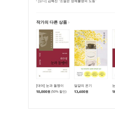
[읽다]
김혜진 “소설은 정체불명의 노동”
작가의 다른 상품
[대여] 눈과 돌멩이
달걀의 온기
10,000
원
(50% 할인)
13,600
원
1