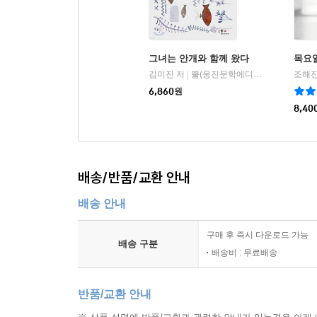
그녀는 안개와 함께 왔다
목요
김미진 저
뿔(웅진문학에디션)
조해진
|
6,860
원
8,40
배송/반품/교환 안내
배송 안내
구매 후 즉시 다운로드 가능
배송 구분
배송비 : 무료배송
반품/교환 안내