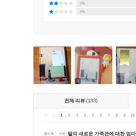
0%
0%
3
전체 리뷰
(133)
1
2
3
4
5
6
7
8
9
10
딸의 새로운 가족관에 대한 엄마
종이책
구매