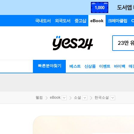
국내도서
외국도서
중고샵
eBook
크레마클럽
C
빠른분야찾기
베스트
신상품
이벤트
바이백
매
웰컴
eBook
소설
한국소설