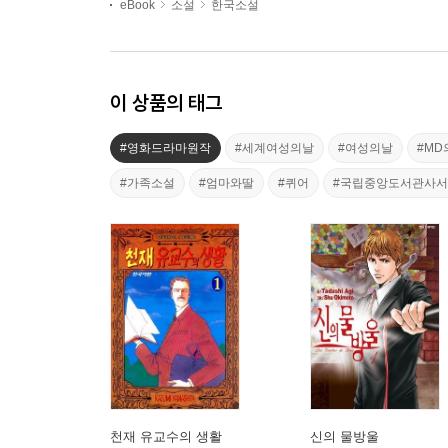
eBook
소설
한국소설
이 상품의 태그
#영화드라마원작
#세계여성의날
#여성의날
#M
#가족소설
#엄마와딸
#퀴어
#국립중앙도서관사
천재 유교수의 생활
신의 물방울