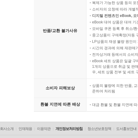
복제가 가능한 상품 등의 포장을 
소비자의 요청에 따라 개별
디지털 컨텐츠인 eBook, 
eBook 대여 상품은 대여 기
모바일 쿠폰 등록 후 취소/환
반품/교환 불가사유
중고상품이 구매확정(자동 
LP상품의 재생 불량 원인이 기
시간의 경과에 의해 재판매가
전자상거래 등에서의 소비자
eBook 세트 상품은 일괄 
1개의 상품으로 취급 및 판매
우, 세트 상품 전부 및 세트
상품의 불량에 의한 반품, 교
소비자 피해보상
준하여 처리됨
환불 지연에 따른 배상
대금 환불 및 환불 지연에 
회사소개
인재채용
이용약관
개인정보처리방침
청소년보호정책
도서홍보안내