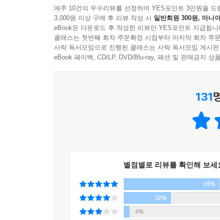
매주 10건의 우수리뷰를 선정하여 YES포인트 3만원을 드
화자가 요양원에서 돌보는 노인. 젊은 날 해외에
3,000원 이상 구매 후 리뷰 작성 시
일반회원 300원, 마니아
이제는 치매에 걸려 요양원에 머무르고 있다. “젊은
eBook은 다운로드 후 작성한 리뷰만 YES포인트 지급됩니
지금은 충분한 돈을 내고 요양원에 들어왔으나 가
클래스는 첫번째 회차 주문확정 시점부터 마지막 회차 주문
사락 독서모임으로 진행된 클래스는 사락 독서모임 게시판
있다. 평생을 소외된 자들을 돌보는 데 헌신한 
eBook 페이백, CD/LP, DVD/Blu-ray, 패션 및 판매금
투영하는 ‘나’. 이는 ‘늙은 여성’이 한국 사회에서 
작가의 말에서
131
소설을 쓰는 동안엔 다른 누군가를 이해하는 것이 
기억도 난다. 그럼에도 내가 아닌 누군가를 향해 가
지속되는 그런 수많은 노력 중 하나가 아니었는지.
별점별로 리뷰를 확인해 보세
65%
32%
4%