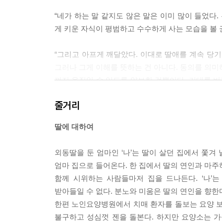
“네가 하는 말 같지도 않은 말은 이미 많이 들었다
게 키운 자식이 평범하고 수수하게 사는 모습을 볼 권리가
“그리고 아프게 깨달았다. 이대로 딸애를 계속 당기
그러나 그게 이해를 뜻하는 건 아니다. 동의를 의미하
까지 움직일 수 있도록 양보한 것뿐이다. 기대를 버
운 일이었는지. 딸애는 정말 모르는 걸까. 모른 척하는 걸
줄거리
“엄마, 여기 봐. 이걸 보라고. 이 말들이 바로 나야
딸에 대하여
으로 나를 부른다고, 그래서 가족이고 일이고 뭐고 아무
외동딸을 둔 엄마인 ‘나’는 딸이 살던 집에서 쫓겨
“손발이 묶인 채 어디로 보내질지도 모르고 누워 있
엄마 집으로 들어온다. 한 집에서 딸의 연인과 마주
게 말할 수 있을까. 기댈 데도 의지할 데도 없는 게
함께 시위하는 사람들마저 집을 드나든다. ‘나’
해 버린 걸까. 어쩌면 나도, 딸애도 저 여자처럼 길
받아들일 수 없다. 분노와 미움은 딸의 연인을 향한
한편 노인요양병원에서 치매 환자를 돌보는 요양 보
--- p.129
불구하고 성심껏 젠을 돌본다. 하지만 요양소는 