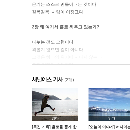
온기는 스스로 만들어내는 것이다
길목길목, 사람이 이정표다
2장 왜 여기서 홀로 싸우고 있는가?
나누는 것도 모험이다
외롭지 않으면 길이 아니다
그것은 하나의 위기에 지나지 않는다
오직 길만이 존재한다
북극에도 봄이 온다
채널예스 기사
(2개)
3장 나는 작다. 그래서 잘 쓰러지지 않는다.
휴식은 도전을 준비하는 시간이다
그리운 목소리를 듣다
언제든 동행은 있다
읽다
읽다
가장 절박할 때 길은 가장 곧다
[특집 기획] 욜로를 품게 한
[오늘의 이야기] 러시아