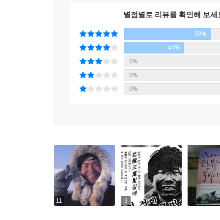
우리는 왜 도전정신을 잃어버렸는가?
별점별로 리뷰를 확인해 보세
어린 날의 모험심은 어디로 사라졌는가?
59%
당신은 도전 앞에서 언제까지 머뭇거릴 것인가?
41%
“나에게도 길에 대한 꿈이 하나 있다. ‘아침편지 
0%
꿈’이다. 사람들은 묻는다. 왜 그 오지에서 한국의
0%
내 안의 또 다른 나를 만나기 때문이다.
0%
길은 휴식이자, 감동이고, 체험이며 명상이다. 더
바뀌는 경험을 하게 되기를, 현실에는 보이지 않는 
이제는 사라지고 없는 남자의 생생한 일기, 12년만
왜 지금 다시 그를 기억해내야 하는가?
“우에무라 나오미는 1984년 맥킨리 등정을 하다가
그의 영혼은 지금도 어느 설원 위를 달리고 있을지도
11
3
'안나여 저게 코츠뷰의 불빛이다'는 1989년에