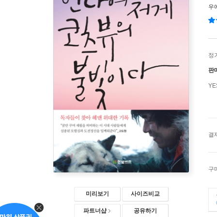
우
정
판
Y
결
구
미리보기
사이즈비교
파트너샵
공유하기