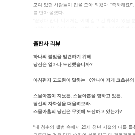
모여 있던 사람들이 입을 모아 외쳤다. “축하해요!”
를 안아 올렸다.
“끝났다 안나. 너에게는 이제 길고 긴 휴식이 있을 뿐
그런데 나는? 나에게도 그렇게 긴 휴식이 있을까. 
다.
출판사 리뷰
---'1976년 5월 8일 일기 - 안나, 저게 코츠뷰의 불빛이다' 
하나의 불빛을 발견하기 위해
당신은 얼마나 도전했습니까?
아침편지 고도원이 말하는 《안나여 저게 코츠뷰의
스물아홉이 지났든, 스물아홉을 향하고 있든,
당신의 자화상을 떠올려보라.
스물아홉의 당신은 무엇에 도전하고 있는가?
“내 청춘의 앨범 속에서 29세 청년 시절의 나를 
오른다는 것은 단지 수직의 선을 타고 매 걸음걸음을