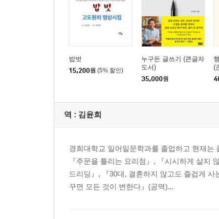
밥벗
누구든 글쓰기 (큰글자
도서)
(
15,200
원
(5% 할인)
35,000
원
4
역 :
김윤희
경희대학교 일어일문학과를 졸업하고 현재는 출
『주문을 틀리는 요리점』, 『시시하게 살지 않
드리딩』, 『30대, 결혼하지 않고도 즐겁게 사
꾸면 모든 것이 변한다』(공역)...