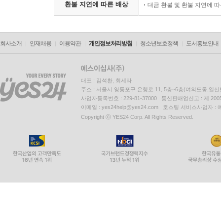
환불 지연에 따른 배상
대금 환불 및 환불 지연에 
회사소개
인재채용
이용약관
개인정보처리방침
청소년보호정책
도서홍보안내
대표 : 김석환, 최세라
주소 : 서울시 영등포구 은행로 11, 5층~6층(여의도동,일신
사업자등록번호 : 229-81-37000 통신판매업신고 : 제 200
이메일 : yes24help@yes24.com 호스팅 서비스사업자 :
Copyright ⓒ YES24 Corp. All Rights Reserved.