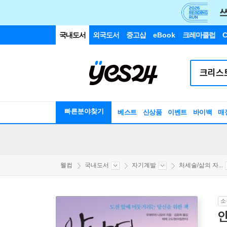
국내도서
외국도서
중고샵
eBook
크레마클럽
C
빠른분야찾기
베스트
신상품
이벤트
바이백
매
웰컴
국내도서
자기계발
처세술/삶의 자...
소