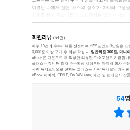
여겼던 나에게 산은 ‘해소의 장소’가 아니라 고생을
사회를 향해 목소리를 내고 행동하는 열정과 가슴 안
여기에 꽁꽁 언 얼음땅 위에서 두 번의 생일을 맞는
회원리뷰
카메라 앵글 가득 함박웃음을 짓고 있는 젊은 남자가
(54건)
뒤엉켜 얼어붙은 검게 그을린 얼굴에 꾀죄죄한 몰골. 
매주 10건의 우수리뷰를 선정하여 YES포인트 3만원을 드
3,000원 이상 구매 후 리뷰 작성 시
일반회원 300원, 마니아
그는 1970년에 세계 최초로 5대륙 최고봉 등정자로 
eBook은 다운로드 후 작성한 리뷰만 YES포인트 지급됩니
클래스는 첫번째 회차 주문확정 시점부터 마지막 회차 주문
도전하는 것과 도전하지 못하는 것의 차이는 무엇일
사락 독서모임으로 진행된 클래스는 사락 독서모임 게시판
무엇이 도전을 가능하게 하는 걸까?
eBook 페이백, CD/LP, DVD/Blu-ray, 패션 및 판매금
“나오미는 무일푼으로 세계를 떠돌았다. 철저한 계획
54
명
것이 가능했던 것은 그의 꿈을 향한 열정과 타고난 
그는 무언가 철학이 있어서 산에 오른 게 아니라
안주하지 않고 지금까지 겪은 모든 체험을 토대로 새