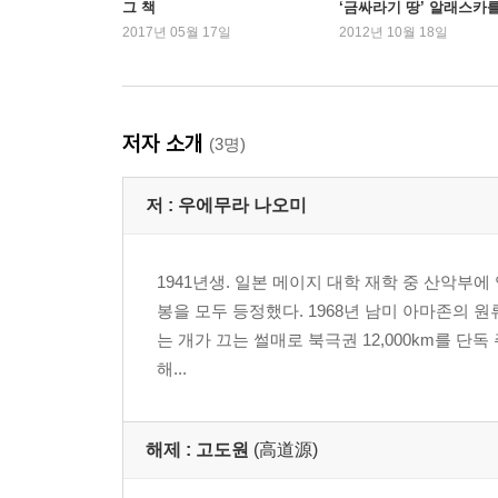
그 책
‘금싸라기 땅’ 알래스카
무엇이 나를 쓰러뜨리는가!
왜 헐값에 미국에 넘겼을
2017년 05월 17일
2012년 10월 18일
까?
4장 안나여, 저게 코츠뷰의 불빛이다.
경계에 머물다
저자 소개
(3명)
누가 우리를 만나게 했을까?
길의 끝에서 길이 시작된다
저 :
우에무라 나오미
에필로그 l 길의 끝에서 새로운 꿈이 시작된다.
1941년생. 일본 메이지 대학 재학 중 산악부
봉을 모두 등정했다. 1968년 남미 아마존의 원
는 개가 끄는 썰매로 북극권 12,000km를 
해...
해제 :
고도원
(高道源)