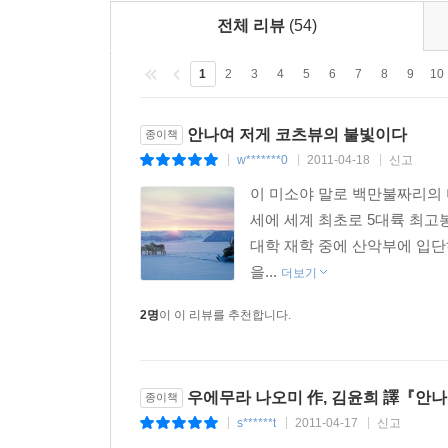
사이에서 그와 이 책은 끊임없이 회자되었다. 이 책
전체 리뷰
(54)
가상의 세계에서 꿈만 꾸며 현실의 땅은 제대로 
1
2
3
4
5
6
7
8
9
10
표상이다. 치열하게 아등바등 사는 삶이지만 가끔
절망밖에 느껴지지 않을 때, 마음속에 길을 내고 불러
안나여 저게 코츠뷰의 불빛이다
종이책
w*******0
2011-04-18
신고
|
|
|
이 책을 덮고 나면 당신 앞의 난관들이 사소해보일 
이 미소야 말로 백만불짜리의 미
가슴을 데우고, 다시 도전하라.
세에 세계 최초로 5대륙 최고봉
대학 재학 중에 산악부에 입단
“이 책은 산에 대한 환상을 갖게 하는 책이 아니다.
을...
묵묵히
더보기
걸어간 한 남자의 이야기다. 그의 마음에서 폭풍
2명
이 이 리뷰를 추천합니다.
진솔함에 마음이 시큰해지며, 한번쯤 일상 속의 헝
길이 끝나는 곳에서 또 다른 길을 생각하는 사람. 
우에무라 나오미 作, 김윤희 譯『안
종이책
말을 탄생시켰다. 그는 그 말들을 찬찬히 기록했
s******t
2011-04-17
신고
|
|
|
서늘하게, 하지만 뜨겁게 당신 가슴에 내려앉을 것이