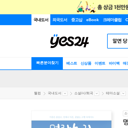
국내도서
외국도서
중고샵
eBook
크레마클럽
C
빠른분야찾기
베스트
신상품
이벤트
바이백
매
웰컴
국내도서
소설/시/희곡
테마소설
소