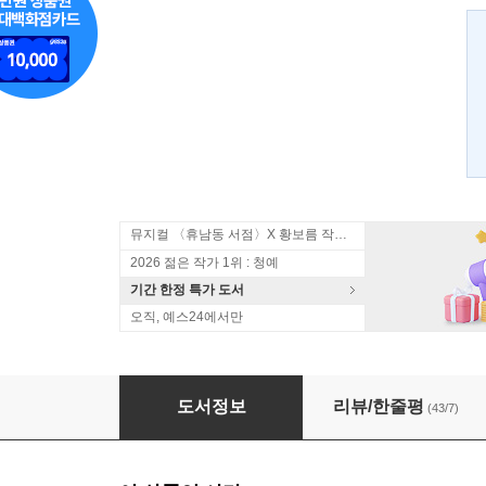
뮤지컬 〈휴남동 서점〉X 황보름 작가 북토크
2026 젊은 작가 1위 : 청예
기간 한정 특가 도서
오직, 예스24에서만
명랑하라 고양이
도서정보
리뷰/한줄평
(43/7)