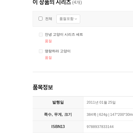
이 상품의 시리즈
(4개)
품절포함
전체
안녕 고양이 시리즈 세트
품절
명랑하라 고양이
품절
품목정보
발행일
2011년 01월 25일
쪽수, 무게, 크기
384쪽 | 624g | 147*200*30
ISBN13
9788937833144