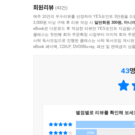
회원리뷰
고양이도 내색은 하지 않지만, 펑펑 울고 싶을 때
(43건)
말한다. 가끔은 즐겁고, 언제나 아픈. 끝없는 고
매주 10건의 우수리뷰를 선정하여 YES포인트 3만원을 드
3,000원 이상 구매 후 리뷰 작성 시
일반회원 300원, 마니아
작가의 눈에는 이런저런 내력이 얽히고설킨, 더러 
eBook은 다운로드 후 작성한 리뷰만 YES포인트 지급됩니
애정을 갖고 관찰해온 한 남자의 휴먼 드라마이자
클래스는 첫번째 회차 주문확정 시점부터 마지막 회차 주문
다큐멘터리다. 기구하기도 하고 갸륵하기도 한 시골고
사락 독서모임으로 진행된 클래스는 사락 독서모임 게시판
때로는 격정적으로 옮겨놓았다. 항상 뚱한 얼굴이
eBook 페이백, CD/LP, DVD/Blu-ray, 패션 및 판매금
달타냥, 궁극의 접대냥 봉달이 등 개성 강한 고
글과 함께 고스란히 담겨있다.
43
명
별점별로 리뷰를 확인해 보세
23%