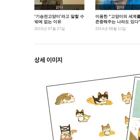
제4부. 여름: 명랑하라 고양이
읽다
읽다
38. 개짜증 이럴 때 쓰는 말 | 39. 참호 속에 사
‘기승전고양이’라고 말할 수
이용한 “고양이의 세계
밖에 없는 이유
존중해주는 나라도 있다
아기고양이를 보세요 | 43. 담장 위의 고양이 모델 | 
2015년 07월 27일
2014년 08월 11일
47. 번지점프를 하다 | 48. 장독대, 시골고양이 휴게소
「포토카툰 8」 천사에서 요괴로 변신 | 「포토카툰
명랑하라 고양이
상세 이미지
에필로그: 집으로 온 길고양이 출산기