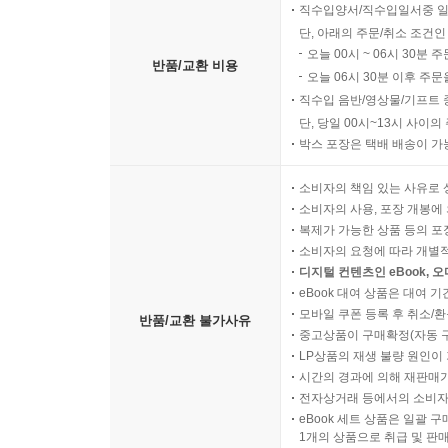
직수입양서/직수입일서중 일
단, 아래의 주문/취소 조건인
오늘 00시 ~ 06시 30분 
반품/교환 비용
오늘 06시 30분 이후 주문
직수입 음반/영상물/기프트 
단, 당일 00시~13시 사이
박스 포장은 택배 배송이 가
소비자의 책임 있는 사유로 
소비자의 사용, 포장 개봉에 
복제가 가능한 상품 등의 포장을 
소비자의 요청에 따라 개별
디지털 컨텐츠인 eBook, 
eBook 대여 상품은 대여 기
모바일 쿠폰 등록 후 취소/환
반품/교환 불가사유
중고상품이 구매확정(자동 
LP상품의 재생 불량 원인이 기
시간의 경과에 의해 재판매가
전자상거래 등에서의 소비자
eBook 세트 상품은 일괄 
1개의 상품으로 취급 및 판매