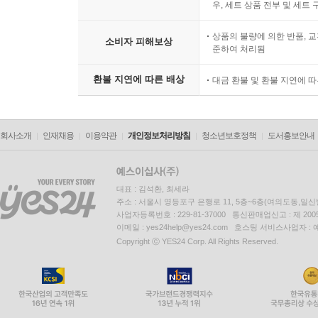
우, 세트 상품 전부 및 세트
상품의 불량에 의한 반품, 교
소비자 피해보상
준하여 처리됨
환불 지연에 따른 배상
대금 환불 및 환불 지연에 
회사소개
인재채용
이용약관
개인정보처리방침
청소년보호정책
도서홍보안내
대표 : 김석환, 최세라
주소 : 서울시 영등포구 은행로 11, 5층~6층(여의도동,일신
사업자등록번호 : 229-81-37000 통신판매업신고 : 제 200
이메일 : yes24help@yes24.com 호스팅 서비스사업자 :
Copyright ⓒ YES24 Corp. All Rights Reserved.