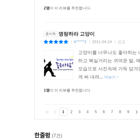
2명
이 이 리뷰를 추천합니다.
명랑하라 고양이
종이책
b*****3
2011-04-24
신고
|
|
|
고양이를 너무나도 좋아하는 나
하고 복실거리는 귀여운 발, 
모습으로 사진속에 가득 담겨있
게 써 내려...
더보기
1명
이 이 리뷰를 추천합니다.
1
2
3
4
5
6
7
8
9
한줄평
(7건)