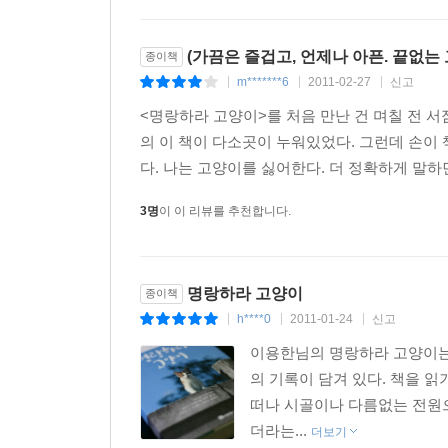
(가끔은 즐겁고, 언제나 아픈. 끝없
종이책
m*******6
2011-02-27
신고
|
|
|
<명랑하라 고양이>를 처음 만난 건 며칠 전 
의 이 책이 다소곳이 누워있었다. 그런데 손이
다. 나는 고양이를 싫어한다. 더 정확하게 말하
3명
이 이 리뷰를 추천합니다.
명랑하라 고양이
종이책
h****0
2011-01-24
신고
|
|
|
이용한님의 명랑하라 고양이는 
의 기록이 담겨 있다. 책을 
떠나 시골이나 다름없는 전원
더라는...
더보기