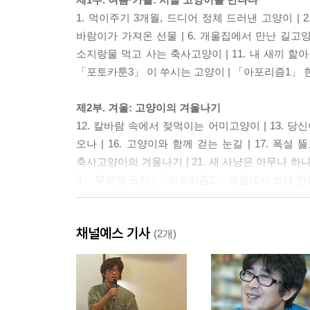
1. 먹이주기 3개월, 드디어 정체 드러낸 고양이 | 2.
바람이가 가져온 선물 | 6. 개울집에서 만난 길고양이 
소지랑물 먹고 사는 축사고양이 | 11. 내 새끼 
「포토카툰3」 이 쑤시는 고양이 | 「아포리즘1」 
제2부. 겨울: 고양이의 겨울나기
12. 칼바람 속에서 젖먹이는 어미고양이 | 13. 당
오나 | 16. 고양이와 함께 걷는 눈길 | 17. 폭설 
축사고양이의 겨울나기 | 21. 새 사냥은 아무나 하나 
5」 무모한 도전 | 「아포리즘2」 개울에서 보낸 한
제3부. 봄: 시간을 달리는 고양이
채널예스 기사
24. 고양이 보초 서는 까치 | 25. 못 말리는 고양이 
(2개)
꽃다지밭 산책하는 낭만고양이 | 30. 다급했던 길고양이
33. 길고양이 보살피는 할머니의 손 | 34. 축사고양
고양이의 로맨틱 꽃밭 데이트 | 「포토카툰 6」 신문