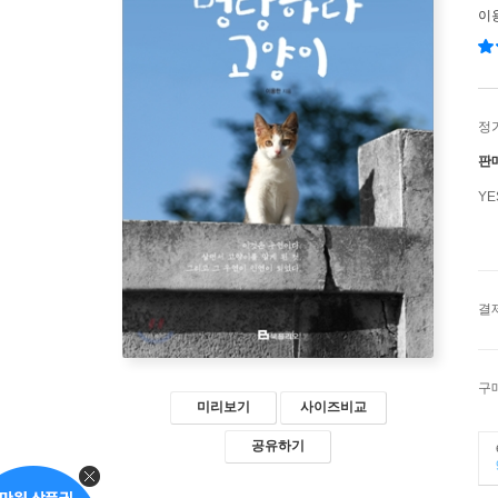
이
정
판
Y
결
구
미리보기
사이즈비교
공유하기