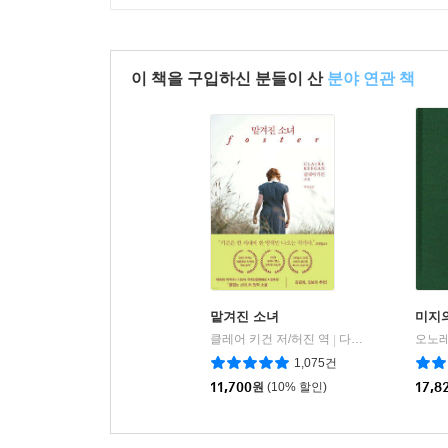
이 책을 구입하신 분들이 산
분야 연관 책
맡겨진 소녀
미지
클레어 키건 저/허진 역
다산책방
|
1,075건
11,700
원
(10% 할인)
17,8