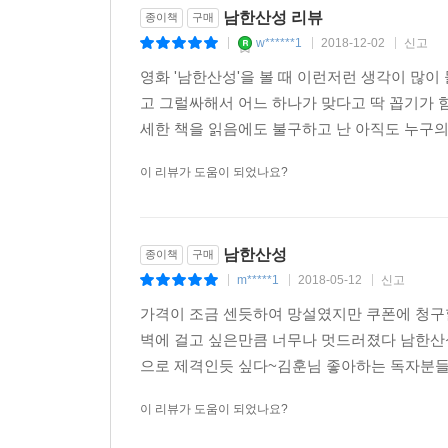
남한산성 리뷰
종이책
구매
w******1
2018-12-02
신고
|
|
|
영화 '남한산성'을 볼 때 이런저런 생각이 많이
고 그럴싸해서 어느 하나가 맞다고 딱 꼽기가 
세한 책을 읽음에도 불구하고 난 아직도 누구의 
이 리뷰가 도움이 되었나요?
남한산성
종이책
구매
m*****1
2018-05-12
신고
|
|
|
가격이 조금 센듯하여 망설였지만 쿠폰에 청구
벽에 걸고 싶은만큼 너무나 멋드러졌다 남한
으로 제격인듯 싶다~김훈님 좋아하는 독자분들이
이 리뷰가 도움이 되었나요?