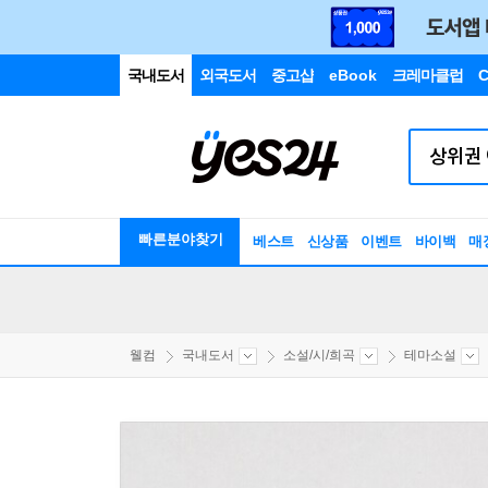
국내도서
외국도서
중고샵
eBook
크레마클럽
C
빠른분야찾기
베스트
신상품
이벤트
바이백
매
웰컴
국내도서
소설/시/희곡
테마소설