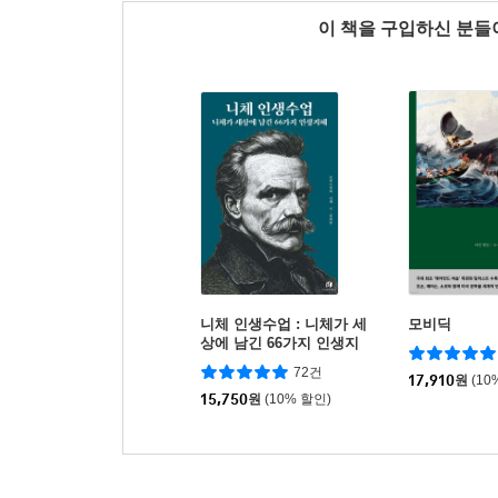
이 책을 구입하신 분
니체 인생수업 : 니체가 세
모비딕
상에 남긴 66가지 인생지
혜 (리커버 에디션)
72건
17,910
원
(10
15,750
원
(10% 할인)