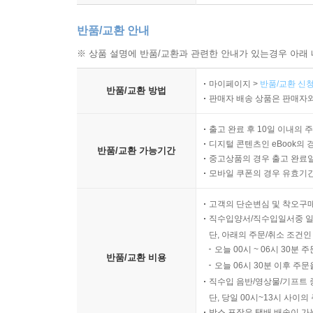
반품/교환 안내
※ 상품 설명에 반품/교환과 관련한 안내가 있는경우 아래 
마이페이지 >
반품/교환 신청
반품/교환 방법
판매자 배송 상품은 판매자와
출고 완료 후 10일 이내의 
디지털 콘텐츠인 eBook의 
반품/교환 가능기간
중고상품의 경우 출고 완료일
모바일 쿠폰의 경우 유효기간(
고객의 단순변심 및 착오구
직수입양서/직수입일서중 일
단, 아래의 주문/취소 조건인
오늘 00시 ~ 06시 30분 
반품/교환 비용
오늘 06시 30분 이후 주문
직수입 음반/영상물/기프트 
단, 당일 00시~13시 사이
박스 포장은 택배 배송이 가