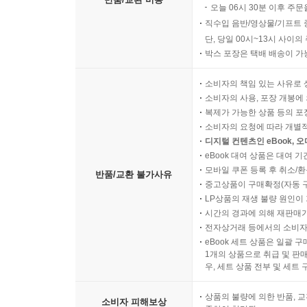
오늘 06시 30분 이후 주문
직수입 음반/영상물/기프트 
단, 당일 00시~13시 사이
박스 포장은 택배 배송이 가
소비자의 책임 있는 사유로 
소비자의 사용, 포장 개봉에 
복제가 가능한 상품 등의 포장을 
소비자의 요청에 따라 개별
디지털 컨텐츠인 eBook, 
eBook 대여 상품은 대여 기
모바일 쿠폰 등록 후 취소/환
반품/교환 불가사유
중고상품이 구매확정(자동 
LP상품의 재생 불량 원인이 기
시간의 경과에 의해 재판매가
전자상거래 등에서의 소비자
eBook 세트 상품은 일괄 
1개의 상품으로 취급 및 판매
우, 세트 상품 전부 및 세트
상품의 불량에 의한 반품, 교
소비자 피해보상