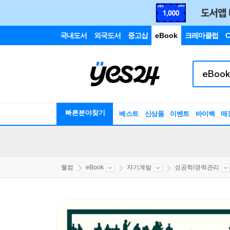
국내도서
외국도서
중고샵
eBook
크레마클럽
C
빠른분야찾기
베스트
신상품
이벤트
바이백
매
웰컴
eBook
자기계발
성공학/경력관리