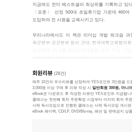
지금에도 전미 베스트셀러 최상위를 기록하고 있다. 
준다.
〈포춘〉 선정 500대 초일류기업 가운데 460여
도입하여 전 사원을 교육시키고 있다.
---「내면으로부터의 변화를 다시 강조하며」중에서
우리나라에서도 이 책은 리더십 개발 워크숍 과
육군본부·공군본부 등의 군대, 한국대학교육협의회·
삼성화재·SK그룹·현대인재개발원 등의 주요 기업
프로그램은 먼저 교육을 받은 사람이 다른 사람들에
회원리뷰
성공에 관한 동서고금의 문헌들에 바탕을 둔 『성
(28건)
주부에게까지 열풍을 일으켰다. 이 책은 테크닉
매주 10건의 우수리뷰를 선정하여 YES포인트 3만원을 드
3,000원 이상 구매 후 리뷰 작성 시
일반회원 300원, 마니아
변화하는 패러다임 전환을 주도하였다. 코비 박사
eBook은 다운로드 후 작성한 리뷰만 YES포인트 지급됩니
극복하는 구체적인 성공의 방법을 보여준다.
클래스는 첫번째 회차 주문확정 시점부터 마지막 회차 주문
사락 독서모임으로 진행된 클래스는 사락 독서모임 게시판
40개국 언어로 번역, 대통령에서 유치원생까지,
eBook 페이백, CD/LP, DVD/Blu-ray, 패션 및 판매금
국경과 세대, 지위를 초월하여 전 세계 독자들을 