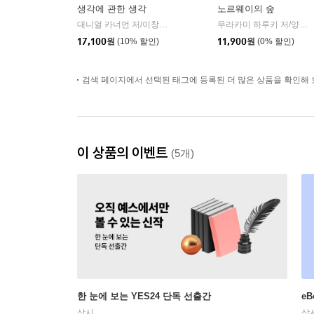
생각에 관한 생각
노르웨이의 숲
대니얼 카너먼 저/이창신 역
김영사
무라카미 하루키 저/양억관 역
|
17,100
원
(10% 할인)
11,900
원
(0% 할인)
검색 페이지에서 선택된 태그에 등록된 더 많은 상품을 확인해 
이 상품의 이벤트
(5개)
한 눈에 보는 YES24 단독 선출간
e
상시
상