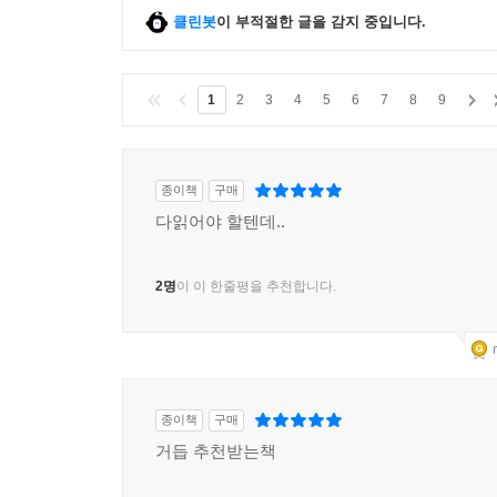
클린봇
이 부적절한 글을 감지 중입니다.
1
2
3
4
5
6
7
8
9
종이책
구매
다읽어야 할텐데..
2명
이 이 한줄평을 추천합니다.
종이책
구매
거듭 추천받는책