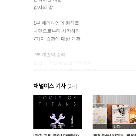
감사의 말
1부 패러다임과 원칙들
내면으로부터 시작하라
7가지 습관에 대한 개관
2부 개인의 승리
습관 1_자신의 삶을 주도하라
습관 2_끝을 생각하며 시작하라
습관 3_소중한 것을 먼저 하라
채널예스 기사
(2개)
3부 대인관계의 승리
상호의존의 패러다임
습관 4_승-승을 생각하라
습관 5_먼저 이해하고 다음에 이해시켜라
습관 6_시너지를 내라
읽다
읽다
습관 7_끊임없이 쇄신하라
[자기 계발 특집] 마케터와
[책읽아웃] 양희은, 필요