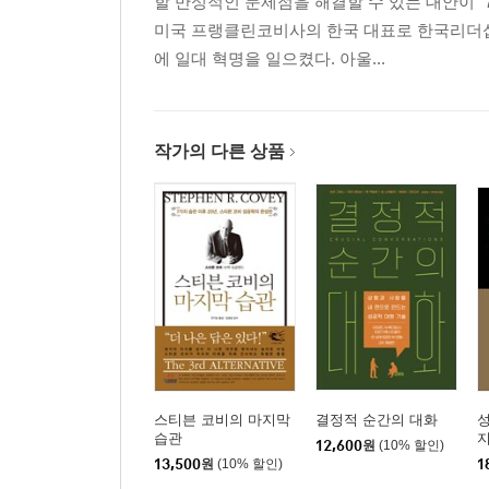
할 만성적인 문제점을 해결할 수 있는 대안이 
미국 프랭클린코비사의 한국 대표로 한국리더십
에 일대 혁명을 일으켰다. 아울...
작가의 다른 상품
스티븐 코비의 마지막
결정적 순간의 대화
성
습관
지
12,600
원
(10% 할인)
13,500
원
(10% 할인)
1