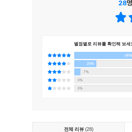
28
명
톰 피터스가 “당신의 삶을 송두리째 뒤바꿔 놓을 
‘처세술’과 단기적 성과 위주의 테크닉에 초점을
개조를 위한 근본적 가치관에 초점을 맞추고 있다.
이상 통용되어 오다 지난 50년 동안 잊혀져버렸던
책들을 통해 밝혀냈다.
별점별로 리뷰를 확인해 보세
특히 그가 제시한 개념들은 “지극히 동양적”(변화관
68
한국의 도서시장에 비슷한 종류의 제목들을 양산해
경영을 실천해야 한다는 확고한 시각과 비전을 제
25%
7%
인간이 가진 네 가지 천부적인 능력(자아의식, 양심
0%
어떤 처지에 있는 사람이나 기업이든지 분위기와
0%
제시하고 있다. 이것은 비록 이 개념들이 미국에
‘7가지 습관’의 최고 강점이다.
스티븐 코비 박사는 2012년 7월 16일에 사망했다
은퇴를 하지 않고 죽는 순간까지 ‘크레센도’로 삶을 
전체 리뷰
(28)