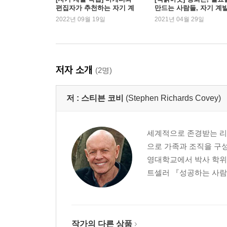
편집자가 추천하는 자기 계
만드는 사람들, 자기 계
내면으로부터의 변화를 다시 강조하며
발서
세계
2022년 09월 19일
2021년 04월 29일
필자의 개인적인 메모
부록 1 : 여러 가지 생활 중심에 따른 지각의 형태
부록 2 : 제2사분면의 사무실 일정 계획
저자 소개
(2명)
개정판 저자 후기
자주 받는 질문
저 :
스티븐 코비
(Stephen Richards Covey)
찾아보기
세계적으로 존경받는 리더
으로 가족과 조직을 구
영대학교에서 박사 학위를
트셀러 『성공하는 사람들
작가의 다른 상품