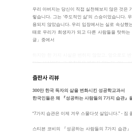
우리 아버지는 당신이 직접 실천해보지 않은 것은 
렇습니다. 그는 ‘주도적인 삶’의 스승이었습니다. 
용되지 않았습니다. 우리 입장에서는 실로 속상했는데
때로 우리가 희생자가 되고 다른 사람들을 탓하는
글」중에서
하지만 한 가지 사실은 변하지 않았고, 앞으로도 변
다는 사실이다. 그 원칙들은 변하지 않는다. 어느 
존중, 비전, 책임, 주도성과 같은 원칙들은 우리의
출판사 리뷰
비의 마지막 인터뷰」중에서
300만 한국 독자의 삶을 변화시킨 성공학교과서
내 딸들 가운데 하나가 내게 『성공하는 사람들의 
한국인들은 왜 『성공하는 사람들의 7가지 습관』
서 딸을 놀라게 했다. “나 자신을 과대평가해서 그러
마지막 인터뷰」중에서
“7가지 습관은 이제 겨우 스물다섯 살입니다.” - 짐
참된 변화는 내면에서부터 시작되어야 한다. 나뭇잎을
스티븐 코비의 『성공하는 사람들의 7가지 습관』은 
것은 뿌리, 즉 사고의 바탕이자 기본인 패러다임