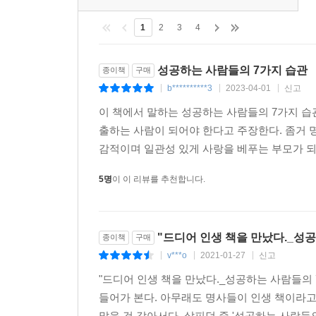
우리 시대 지성인에게 변치 않는 삶의 좌표를 밝혀줄
1
2
3
4
리더십 이론의 권위자 스티븐 코비의 7가지 습관!
성공하는 사람들의 7가지 습관
종이책
구매
수많은 사상가들의 영감과 지혜를 모은 책
b**********3
2023-04-01
신고
|
|
|
성공에 관한 동서고금의 문헌들에 바탕을 둔 이
일으켰다. 이 책은 테크닉 위주의 처세술서를 덮
이 책에서 말하는 성공하는 사람들의 7가지 
주도하였다.
출하는 사람이 되어야 한다고 주장한다. 좀거 
감적이며 일관성 있게 사랑을 베푸는 부모가 되어
내면의 변화와 원칙 중심적 삶의 소중함을 밝힌 책
5명
이 이 리뷰를 추천합니다.
코비 박사는 단순한 기교나 처세보다 스스로 목
보여준다. 이것은 전 세계인을 사로잡고 그들의 삶
"드디어 인생 책을 만났다._성
종이책
구매
인생의 나침반이 되어 줄 7가지 습관
v***o
2021-01-27
신고
|
|
|
습관이 운명을 바꾼다! 이 메시지는 목표를 향
변화시킨다. 25년이 지난 오늘에도 이 책은 인생의
"드디어 인생 책을 만났다._성공하는 사람들의 7
들어가 본다. 아무래도 명사들이 인생 책이라
많을 것 같아서다. 살피던 중 '성공하는 사람들의