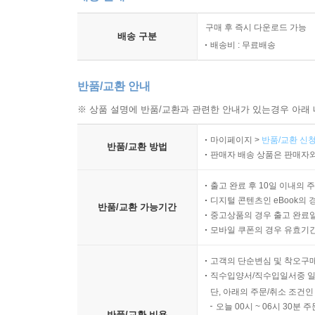
구매 후 즉시 다운로드 가능
배송 구분
배송비 : 무료배송
반품/교환 안내
※ 상품 설명에 반품/교환과 관련한 안내가 있는경우 아래 
마이페이지 >
반품/교환 신청
반품/교환 방법
판매자 배송 상품은 판매자와
출고 완료 후 10일 이내의 
디지털 콘텐츠인 eBook의 
반품/교환 가능기간
중고상품의 경우 출고 완료일
모바일 쿠폰의 경우 유효기간(
고객의 단순변심 및 착오구
직수입양서/직수입일서중 일
단, 아래의 주문/취소 조건인
오늘 00시 ~ 06시 30분 
반품/교환 비용