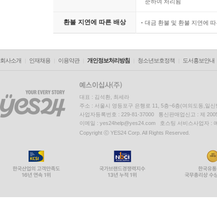
준하여 처리됨
환불 지연에 따른 배상
대금 환불 및 환불 지연에 
회사소개
인재채용
이용약관
개인정보처리방침
청소년보호정책
도서홍보안내
대표 : 김석환, 최세라
주소 : 서울시 영등포구 은행로 11, 5층~6층(여의도동,일신
사업자등록번호 : 229-81-37000 통신판매업신고 : 제 200
이메일 : yes24help@yes24.com 호스팅 서비스사업자 :
Copyright ⓒ YES24 Corp. All Rights Reserved.