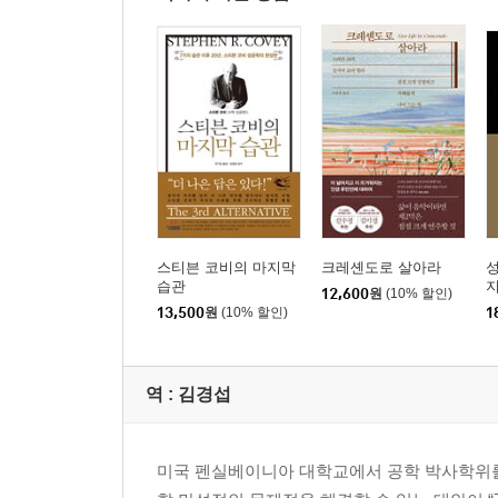
스티븐 코비의 마지막
크레셴도로 살아라
성
습관
지
12,600
원
(10% 할인)
13,500
원
(10% 할인)
1
역 :
김경섭
미국 펜실베이니아 대학교에서 공학 박사학위를