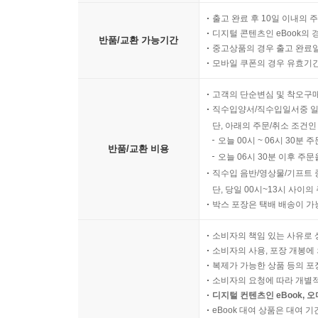
출고 완료 후 10일 이내의 
디지털 콘텐츠인 eBook의 
반품/교환 가능기간
중고상품의 경우 출고 완료일
모바일 쿠폰의 경우 유효기간(
고객의 단순변심 및 착오구
직수입양서/직수입일서중 일
단, 아래의 주문/취소 조건인
오늘 00시 ~ 06시 30분 
반품/교환 비용
오늘 06시 30분 이후 주문
직수입 음반/영상물/기프트 
단, 당일 00시~13시 사이
박스 포장은 택배 배송이 가
소비자의 책임 있는 사유로 
소비자의 사용, 포장 개봉에 
복제가 가능한 상품 등의 포장을 
소비자의 요청에 따라 개별
디지털 컨텐츠인 eBook, 
eBook 대여 상품은 대여 기