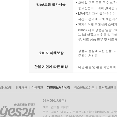
모바일 쿠폰 등록 후 취소/환
반품/교환 불가사유
중고상품이 구매확정(자동 
LP상품의 재생 불량 원인이 기
시간의 경과에 의해 재판매가
전자상거래 등에서의 소비자
eBook 세트 상품은 일괄 
1개의 상품으로 취급 및 판매
우, 세트 상품 전부 및 세트
상품의 불량에 의한 반품, 교
소비자 피해보상
준하여 처리됨
환불 지연에 따른 배상
대금 환불 및 환불 지연에 
회사소개
인재채용
이용약관
개인정보처리방침
청소년보호정책
도서홍보안내
대표 : 김석환, 최세라
주소 : 서울시 영등포구 은행로 11, 5층~6층(여의도동,일신
사업자등록번호 : 229-81-37000 통신판매업신고 : 제 200