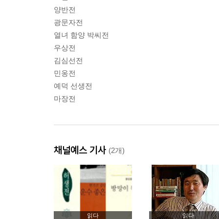
양반전
광문자전
열녀 함양 박씨전
우상전
김심선전
민옹전
예덕 선생전
마장전
채널예스 기사
(2개)
읽다
읽다