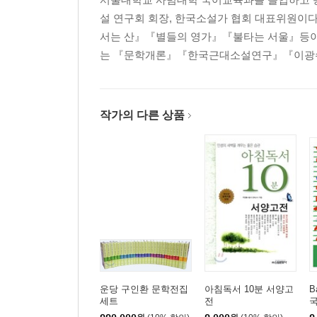
설 연구회 회장, 한국소설가 협회 대표위원이다
서는 산』『별들의 영가』『불타는 서울』등이
는 『문학개론』『한국근대소설연구』『이광수
작가의 다른 상품
운당 구인환 문학전집
아침독서 10분 서양고
B
세트
전