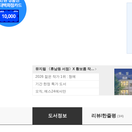
뮤지컬 〈휴남동 서점〉X 황보름 작가 북토크
2026 젊은 작가 1위 : 청예
기간 한정 특가 도서
오직, 예스24에서만
허생전
도서정보
리뷰/한줄평
(3/4)