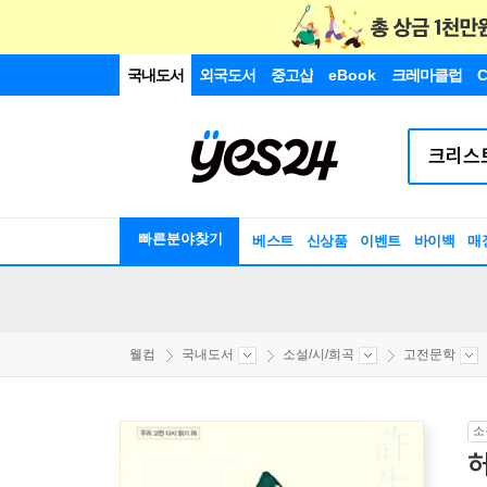
국내도서
외국도서
중고샵
eBook
크레마클럽
C
빠른분야찾기
베스트
신상품
이벤트
바이백
매
웰컴
국내도서
소설/시/희곡
고전문학
소