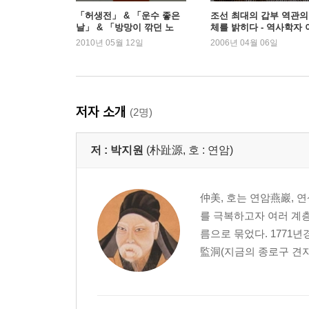
「허생전」 & 「운수 좋은
조선 최대의 갑부 역관의
날」 & 「방망이 깎던 노
체를 밝히다 - 역사학자 
인」
덕일
2010년 05월 12일
2006년 04월 06일
저자 소개
(2명)
저 :
박지원
(朴趾源, 호 : 연암)
仲美, 호는 연암燕巖, 연
를 극복하고자 여러 계
름으로 묶었다. 1771
監洞(지금의 종로구 견지