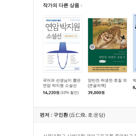
작가의 다른 상품
국어과 선생님이 뽑은
양반전·허생전·호질 외
연암 박지원 소설선
(큰글자책)
8
14,220
원
(10% 할인)
39,000
원
편저 :
구인환
(丘仁煥, 호:운당)
서울대학교 사범대학 국어교육과를 졸업하고 동