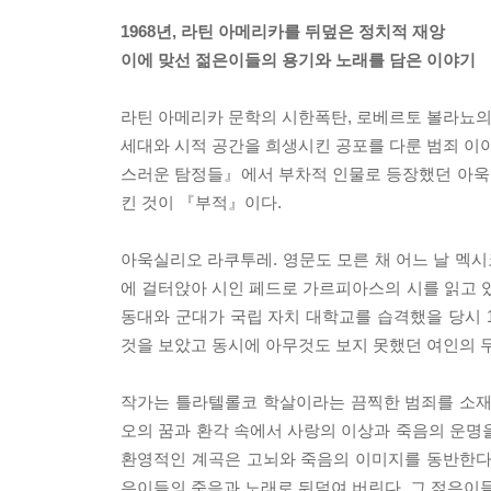
1968년, 라틴 아메리카를 뒤덮은 정치적 재앙
이에 맞선 젊은이들의 용기와 노래를 담은 이야기
라틴 아메리카 문학의 시한폭탄, 로베르토 볼라뇨의
세대와 시적 공간을 희생시킨 공포를 다룬 범죄 이야
스러운 탐정들』에서 부차적 인물로 등장했던 아욱실
킨 것이 『부적』이다.
아욱실리오 라쿠투레. 영문도 모른 채 어느 날 멕시
에 걸터앉아 시인 페드로 가르피아스의 시를 읽고 있다
동대와 군대가 국립 자치 대학교를 습격했을 당시 
것을 보았고 동시에 아무것도 보지 못했던 여인의 
작가는 틀라텔롤코 학살이라는 끔찍한 범죄를 소재로
오의 꿈과 환각 속에서 사랑의 이상과 죽음의 운명
환영적인 계곡은 고뇌와 죽음의 이미지를 동반한다
은이들의 죽음과 노래로 뒤덮여 버린다. 그 젊은이들