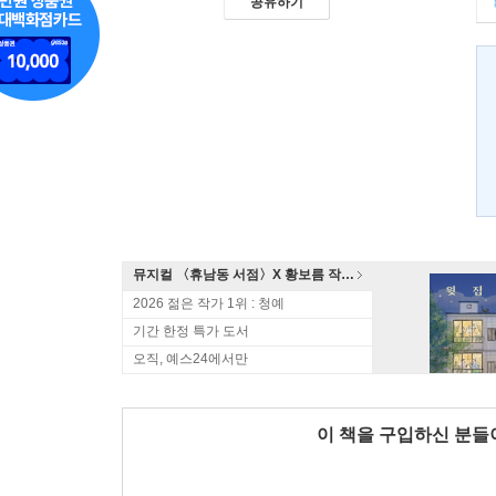
공유하기
뮤지컬 〈휴남동 서점〉X 황보름 작가 북토크
2026 젊은 작가 1위 : 청예
기간 한정 특가 도서
오직, 예스24에서만
이 책을 구입하신 분