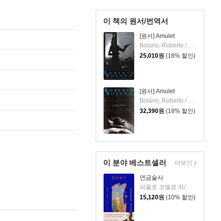
이 책의 원서/번역서
[원서] Amulet
Bolano, Roberto / Andrews, Chris
25,010
원
(18% 할인)
[원서] Amulet
Bolano, Roberto / Andrews, Chris
32,390
원
(18% 할인)
이 분야 베스트셀러
더보기
연금술사
파울로 코엘료 저/최정수 역
15,120
원
(10% 할인)