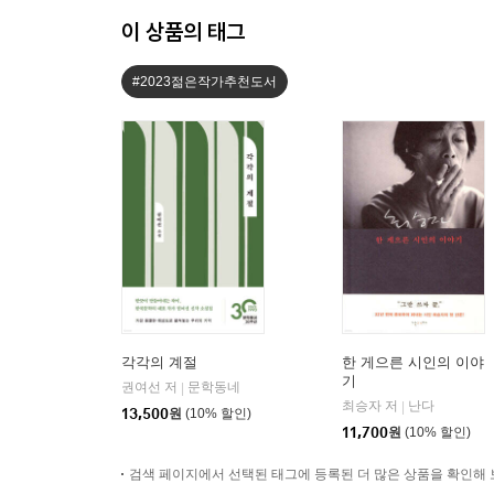
이 상품의 태그
#2023젊은작가추천도서
각각의 계절
한 게으른 시인의 이야
기
권여선 저
문학동네
|
최승자 저
난다
|
13,500
원
(10% 할인)
11,700
원
(10% 할인)
검색 페이지에서 선택된 태그에 등록된 더 많은 상품을 확인해 