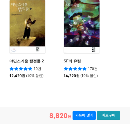
야만스러운 탐정들 2
SF의 유령
10건
170건
12,420
원
(10% 할인)
14,220
원
(10% 할인)
8,820
카트에 넣기
바로구매
원