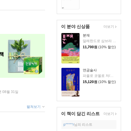
이 분야 신상품
더보기
분재
알레한드로 삼브라 저/엄지영 역
11,700
원
(10% 할인)
연금술사
파울로 코엘료 저/최정수 역
15,120
원
(10% 할인)
년 08월 31일
펼쳐보기
이 책이 담긴
리스트
더보기
p*****r
님의 리스트