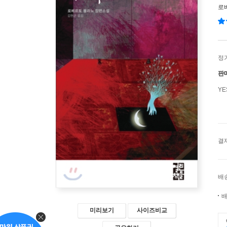
로
정
판
Y
결
배
배
미리보기
사이즈비교