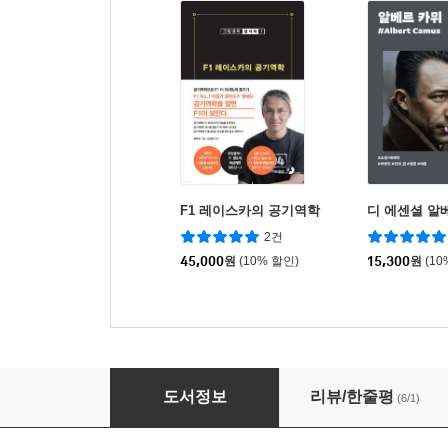
F1 레이스카의 공기역학
디 에센셜 알
2건
45,000
원
(10% 할인)
15,300
원
(10
부적
도서정보
리뷰/한줄평
(6/1)