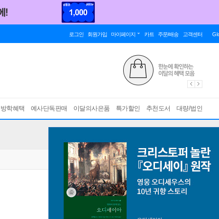
로그인
회원가입
마이페이지
카트
주문/배송
고객센터
Gl
름방학혜택
예사단독판매
이달의사은품
특가할인
추천도서
대량/법인