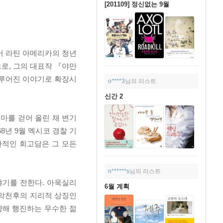
[201109] 정신없는 9월
어 라틴 아메리카의 청년
로, 그의 대표작 『야만
이루어진 이야기로 확장시
o****3
님의 리스트
신간 2
마를 걷어 올린 채 변기
8년 9월 멕시코 경찰 기
환적인 회고담은 그 모든
n******s
님의 리스트
야기를 전한다. 아욱실리
6월 계획
 악천후의 지리적 상징인
향해 행진하는 무수한 젊