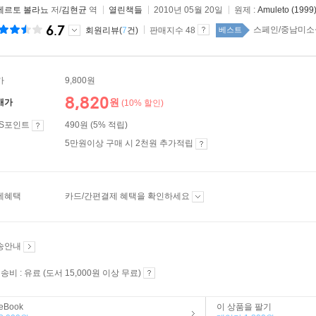
베르토 볼라뇨
저/
김현균
역
열린책들
2010년 05월 20일
원제 :
Amuleto (1999
6.7
스페인/중남미소설 
회원리뷰(
7
건)
판매지수 48
베스트
가
9,800원
8,820
원
매가
(10% 할인)
ES포인트
490원 (5% 적립)
5만원이상 구매 시 2천원 추가적립
제혜택
카드/간편결제 혜택을 확인하세요
송안내
송비 : 유료 (도서 15,000원 이상 무료)
eBook
이 상품을 팔기