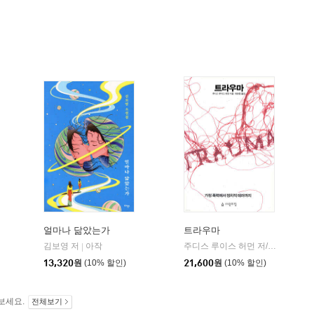
얼마나 닮았는가
트라우마
김보영 저
아작
주디스 루이스 허먼 저/최현정 역
|
|
13,320
원
(10% 할인)
21,600
원
(10% 할인)
보세요.
전체보기