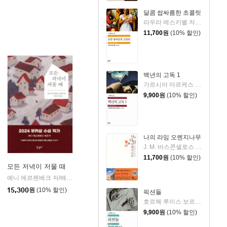
달콤 쌉싸름한 초콜릿
라우라 에스키벨 저/권미선 역
11,700
원
(10% 할인)
백년의 고독 1
가르시아 마르케스 저/조구호 역
9,900
원
(10% 할인)
나의 라임 오렌지나무
J. M. 바스콘셀로스 저/박동원 역
11,700
원
(10% 할인)
모든 저녁이 저물 때
사람의집
예니 에르펜베크 저/배수아 역
한길사
|
15,300
원
(10% 할인)
픽션들
호르헤 루이스 보르헤스 저/송병선 역
9,900
원
(10% 할인)