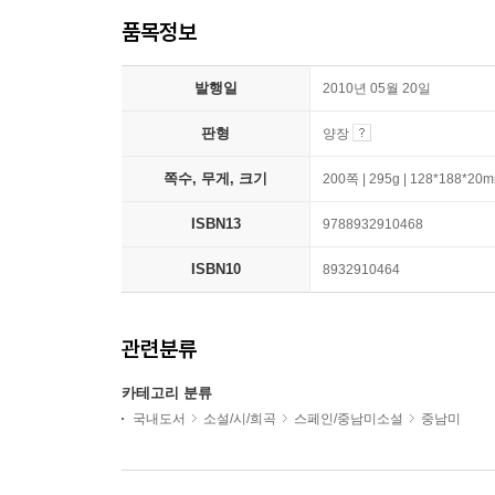
품목정보
발행일
2010년 05월 20일
판형
양장
쪽수, 무게, 크기
200쪽 | 295g | 128*188*20
ISBN13
9788932910468
ISBN10
8932910464
관련분류
카테고리 분류
국내도서
소설/시/희곡
스페인/중남미소설
중남미