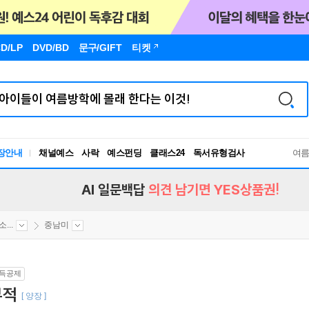
D/LP
DVD/BD
문구
/GIFT
티켓
장안내
채널예스
사락
예스펀딩
클래스24
독서유형검사
여
RBTI Lab
독서유형검사
AI 일문백답
의견 남기면 YES상품권!
...
중남미
득공제
부적
[ 양장 ]