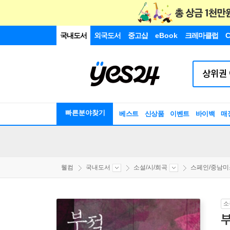
국내도서
외국도서
중고샵
eBook
크레마클럽
C
빠른분야찾기
베스트
신상품
이벤트
바이백
매
웰컴
국내도서
소설/시/희곡
스페인/중남미소
소