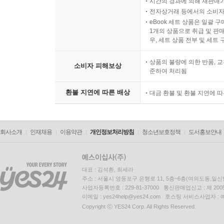
시간의 경과에 의해 재판매가
전자상거래 등에서의 소비자
eBook 세트 상품은 일괄 
1개의 상품으로 취급 및 판매
우, 세트 상품 전부 및 세트
상품의 불량에 의한 반품, 교
소비자 피해보상
준하여 처리됨
환불 지연에 따른 배상
대금 환불 및 환불 지연에 
회사소개
인재채용
이용약관
개인정보처리방침
청소년보호정책
도서홍보안내
대표 : 김석환, 최세라
주소 : 서울시 영등포구 은행로 11, 5층~6층(여의도동,일신
사업자등록번호 : 229-81-37000 통신판매업신고 : 제 200
이메일 : yes24help@yes24.com 호스팅 서비스사업자 :
Copyright ⓒ YES24 Corp. All Rights Reserved.