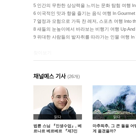
5 인간의 무한한 상상력을 느끼는 문화 탐험 여행 In Sear
6 이국적인 맛과 향을 즐기는 음식 여행 In Gourmet 
7 열정과 모험으로 가득 찬 레저, 스포츠 여행 Into the 
8 새들의 눈높이에서 바라보는 비행기 여행 Up And 
9 위대한 사람들의 발자취를 따라가는 인물 여행 In Thei
찾아보기
? 세상으로 나가 탐험하고 보라
채널예스 기사
(26개)
1 _ 강, 바다, 호수를 따라가는 물길 여행 Across Wat
2 _ 끝없이 이야기가 펼쳐지는 자동차 여행 By Roa
읽다
읽다
3 _ 꿈의 세계로 달리는 기차 여행 By Rail
법륜 스님 『인생수업』, 베
마추픽추, 그 큰 돌을 어
르나르 베르베르 『제3인
게 옮겼을까?