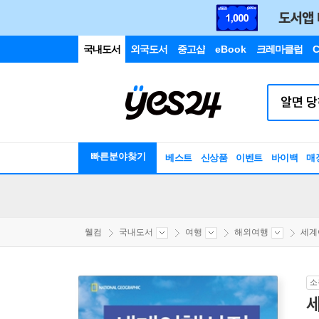
국내도서
외국도서
중고샵
eBook
크레마클럽
C
빠른분야찾기
베스트
신상품
이벤트
바이백
매
웰컴
국내도서
여행
해외여행
세계
소
세