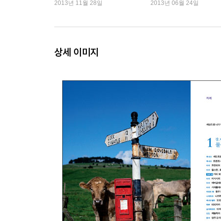
류』 각축전
4 _ 순수하고 소박한 즐거움을 찾을 수 있는 걷기 여행 
2013년 11월 28일
2013년 06월 24일
5 _ 인간의 무한한 상상력을 느끼는 문화 탐험 여행 In Sea
상세 이미지
6 _ 이국적인 맛과 향을 즐기는 음식 여행 In Gourmet
7 _ 열정과 모험으로 가득 찬 레저, 스포츠 여행 Into th
8 _ 새들의 눈높이에서 바라보는 비행기 여행 Up And
9 _ 위대한 사람들의 발자취를 따라가는 인물 여행 In The
? 찾아보기