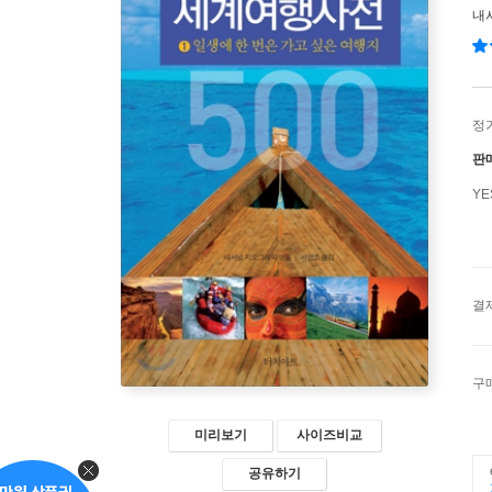
내
정
판
Y
결
구
미리보기
사이즈비교
공유하기