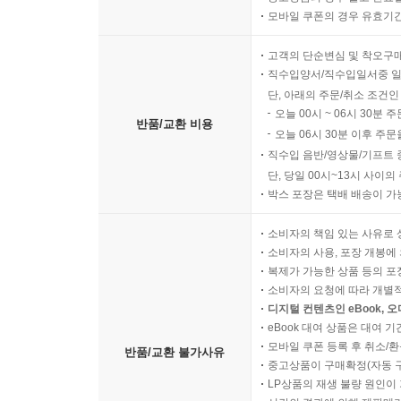
모바일 쿠폰의 경우 유효기간(
고객의 단순변심 및 착오구
직수입양서/직수입일서중 일
단, 아래의 주문/취소 조건인
오늘 00시 ~ 06시 30분 
반품/교환 비용
오늘 06시 30분 이후 주문
직수입 음반/영상물/기프트 
단, 당일 00시~13시 사이
박스 포장은 택배 배송이 가
소비자의 책임 있는 사유로 
소비자의 사용, 포장 개봉에 
복제가 가능한 상품 등의 포장을 
소비자의 요청에 따라 개별
디지털 컨텐츠인 eBook, 
eBook 대여 상품은 대여 기
모바일 쿠폰 등록 후 취소/환
반품/교환 불가사유
중고상품이 구매확정(자동 
LP상품의 재생 불량 원인이 기