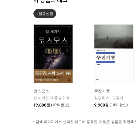
#알쓸신잡
코스모스
무진기행
칼 세이건 저/홍승수 역
사이언스북스
김승옥 저
민음사
|
|
19,800
원
(10% 할인)
9,900
원
(10% 할인)
검색 페이지에서 선택된 태그에 등록된 더 많은 상품을 확인해 