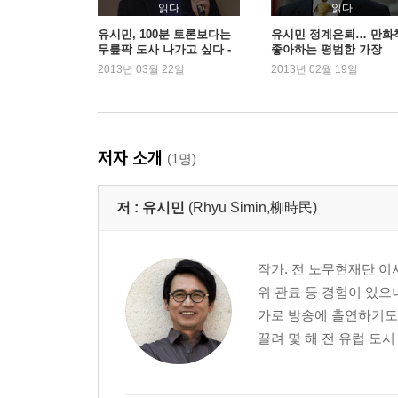
공산당 선언
읽다
읽다
역사의 경제적 해석
유시민, 100분 토론보다는
유시민 정계은퇴… 만화
무릎팍 도사 나가고 싶다 -
좋아하는 평범한 가장
토대와 상부구조
『어떻게 살 것인가』
2013년 03월 22일
2013년 02월 19일
존재가 의식을 규정한다
부르주아지와 프롤레타리아트
위대한 천재의 고달픈 인생
역사의 무대에는 극본이 없다
저자 소개
(1명)
제5장. 민족사의 발견
저 :
유시민
(Rhyu Simin,柳時民)
꿈에 금(金)태조를 만나다
역사는 아(我)와 비아(非我)의 투쟁의 기록
민족주의와 내셔널리즘
작가. 전 노무현재단 이
민족주의 역사학의 몇 가지 문제점
위 관료 등 경험이 있으
'실증 사학'-역사로부터의 도피
가로 방송에 출연하기도 
끌려 몇 해 전 유럽 도시
제6장. 역사에서의 우연과 필연
'클레오파트라의 코'와 '경국지색'
박종철의 죽음과 6월 민주항쟁