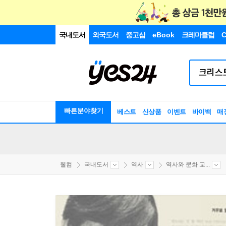
국내도서
외국도서
중고샵
eBook
크레마클럽
C
빠른분야찾기
베스트
신상품
이벤트
바이백
매
웰컴
국내도서
역사
역사와 문화 교...