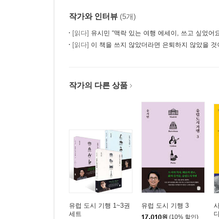
6월 민주항쟁의 빛과 그림자
작가와 인터뷰
(5개)
6월 민주항쟁, 우연인가 필연인가
[읽다]
유시민 “맥락 있는 여행 에세이, 쓰고 싶었어요
역사에서의 우연과 필연
[읽다]
이 책을 쓰지 않았더라면 은퇴하지 않았을 것이
제7장. 영웅과 대중
누가 역사를 창조 하는가
작가의 다른 상품
창조적 소수자
혁명, 지연된 미메시스
반역자의 탄생
창조성과 대중의 심판
제8장. 그래도 믿어야 할 역사
역사의 심판은 있는가
반민 특위, 일그러진 한국 현대사의 서막
미 군정과 친일세력의 복귀
미 군정의 상속자 이승만
유럽 도시 기행 1~3권
유럽 도시 기행 3
세트
뒤죽박죽인 역사의 심판
17,010
원
(10% 할인)