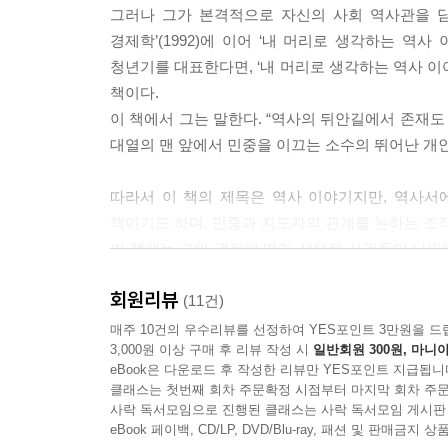
그러나 그가 본격적으로 자신의 사회 역사관을 담은 
경제학’(1992)에 이어 ‘내 머리로 생각하는 역사
청년기를 대표한다면, ‘내 머리로 생각하는 역사 이
책이다.
이 책에서 그는 말한다. “역사의 뒤안길에서 존재도
대열의 맨 앞에서 민중을 이끄는 소수의 뛰어난 개인
따라서 이 책의 제목은 역사 이야기지만, 역사서
책이기도 하며, 민중과 지도자의 관계를 논하는 조
이 책에는 그의 관점에 따라 선택된 사건들이 나열되
자신만의 관점을 새롭게 찾아낼 수도 있다. 유시민
회원리뷰
3부작의 완결판으로 대표되며, 그가 스스로를 ‘지식
(11건)
매주 10건의 우수리뷰를 선정하여 YES포인트 3만원을 드
3,000원 이상 구매 후 리뷰 작성 시
일반회원 300원, 마니아
eBook은 다운로드 후 작성한 리뷰만 YES포인트 지급됩니
클래스는 첫번째 회차 주문확정 시점부터 마지막 회차 주문
사락 독서모임으로 진행된 클래스는 사락 독서모임 게시판
eBook 페이백, CD/LP, DVD/Blu-ray, 패션 및 판매금