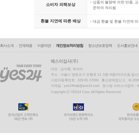
상품의 불량에 의한 반품, 교
소비자 피해보상
준하여 처리됨
환불 지연에 따른 배상
대금 환불 및 환불 지연에 
회사소개
인재채용
이용약관
개인정보처리방침
청소년보호정책
도서홍보안내
대표 : 김석환, 최세라
주소 : 서울시 영등포구 은행로 11, 5층~6층(여의도동,일신
사업자등록번호 : 229-81-37000 통신판매업신고 : 제 200
이메일 : yes24help@yes24.com 호스팅 서비스사업자 :
Copyright ⓒ YES24 Corp. All Rights Reserved.