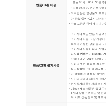
오늘 00시 ~ 06시 30분 
반품/교환 비용
오늘 06시 30분 이후 주문
직수입 음반/영상물/기프트 
단, 당일 00시~13시 사이
박스 포장은 택배 배송이 가
소비자의 책임 있는 사유로 
소비자의 사용, 포장 개봉에 
복제가 가능한 상품 등의 포장을 
소비자의 요청에 따라 개별
디지털 컨텐츠인 eBook, 
eBook 대여 상품은 대여 기
모바일 쿠폰 등록 후 취소/환
반품/교환 불가사유
중고상품이 구매확정(자동 
LP상품의 재생 불량 원인이 기
시간의 경과에 의해 재판매가
전자상거래 등에서의 소비자
eBook 세트 상품은 일괄 
1개의 상품으로 취급 및 판매
우, 세트 상품 전부 및 세트