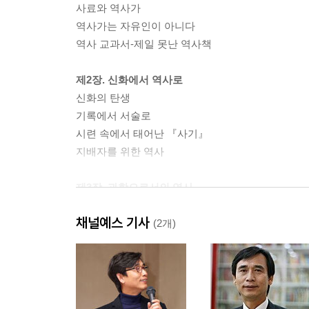
사료와 역사가
역사가는 자유인이 아니다
역사 교과서-제일 못난 역사책
제2장. 신화에서 역사로
신화의 탄생
기록에서 서술로
시련 속에서 태어난 『사기』
지배자를 위한 역사
제3장. 과학으로서의 역사
역사의 행방을 위한 싸움
채널예스 기사
실증주의-설익은 과학적 역사
(2개)
원래 있었던 그대로의 역사
모든 역사는 현대사이다
제4장. 계급 투쟁의 역사