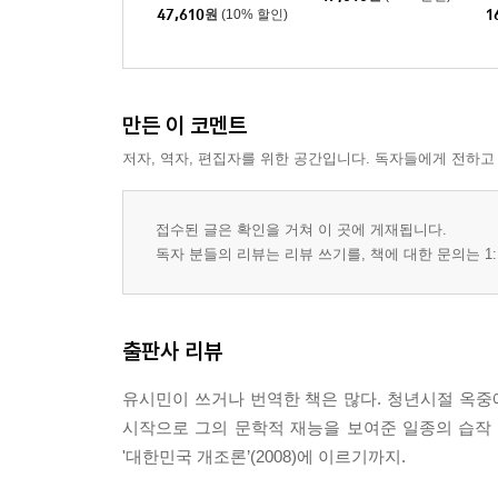
47,610
원
(10% 할인)
1
냉정하고 무자비한 역사의 심판
역사의 진보란 무엇인가
심판하지 않으면 진보도 없다
만든 이 코멘트
저자, 역자, 편집자를 위한 공간입니다. 독자들에게 전하고
접수된 글은 확인을 거쳐 이 곳에 게재됩니다.
독자 분들의 리뷰는 리뷰 쓰기를, 책에 대한 문의는 1:
출판사 리뷰
유시민이 쓰거나 번역한 책은 많다. 청년시절 옥중에서
시작으로 그의 문학적 재능을 보여준 일종의 습작 단편소설
'대한민국 개조론’(2008)에 이르기까지.