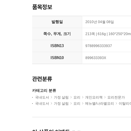
품목정보
발행일
2010년 04월 08일
쪽수, 무게, 크기
213쪽 | 616g | 160*250*20
ISBN13
9788996333937
ISBN10
899633393X
관련분류
카테고리 분류
국내도서
가정 살림
요리
개인요리책
요리전문가
국내도서
가정 살림
요리
메뉴별/나라별요리
이탈리