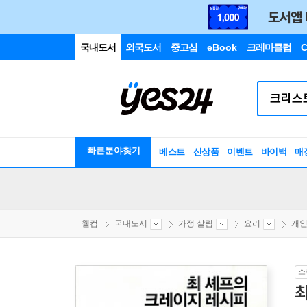
국내도서
외국도서
중고샵
eBook
크레마클럽
C
빠른분야찾기
베스트
신상품
이벤트
바이백
매
웰컴
국내도서
가정 살림
요리
개
소
최