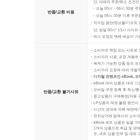
단, 아래의 주문/취소 조건인
오늘 00시 ~ 06시 30분 
반품/교환 비용
오늘 06시 30분 이후 주문
직수입 음반/영상물/기프트 
단, 당일 00시~13시 사이
박스 포장은 택배 배송이 가
소비자의 책임 있는 사유로 
소비자의 사용, 포장 개봉에 
복제가 가능한 상품 등의 포장을 
소비자의 요청에 따라 개별
디지털 컨텐츠인 eBook, 
eBook 대여 상품은 대여 기
모바일 쿠폰 등록 후 취소/환
반품/교환 불가사유
중고상품이 구매확정(자동 
LP상품의 재생 불량 원인이 기
시간의 경과에 의해 재판매가
전자상거래 등에서의 소비자
eBook 세트 상품은 일괄 
1개의 상품으로 취급 및 판매
우, 세트 상품 전부 및 세트