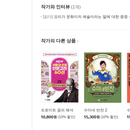
작가와 인터뷰
(1개)
곁들임 요리
[읽다]
요리가 문화이자 예술이라는 말에 대한 증명 - 『최 셰프의 크레
CRAZY RECIPE30 / 카프레제 카펠리니
CRAZY RECIPE31 / 카프레제 꼬치
CRAZY RECIPE32 / 오리엔탈 크림으로 맛을 낸
작가의 다른 상품
CRAZY RECIPE33 / 구운 가지를 올린 바게트
CRAZY RECIPE34 / 토마토를 올린 브루스케타
CRAZY RECIPE35 / 문어 샐러드
CRAZY RECIPE36 / 비프 샐러드
CRAZY RECIPE37 / 구운 채소 모둠
CRAZY RECIPE38 / 시소 그라니테
CRAZY RECIPE39 / 막걸리 셔벗
부록 / 이탈리아식 식탁을 즐겁게 해주는 이탈리아
프로이트 꿈의 해석
수미네 반찬 2
10,800
원
(10% 할인)
15,300
원
(10% 할인)
1