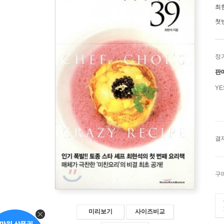
최
첫
정
판
Y
결
구
미리보기
사이즈비교