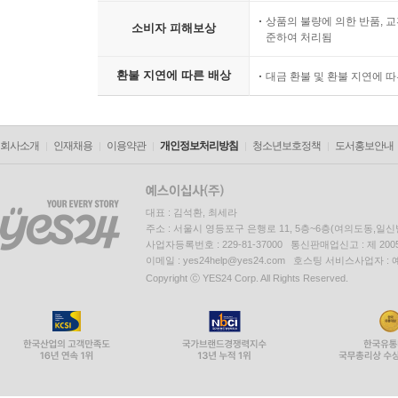
상품의 불량에 의한 반품, 교
소비자 피해보상
준하여 처리됨
환불 지연에 따른 배상
대금 환불 및 환불 지연에 
회사소개
인재채용
이용약관
개인정보처리방침
청소년보호정책
도서홍보안내
대표 : 김석환, 최세라
주소 : 서울시 영등포구 은행로 11, 5층~6층(여의도동,일신
사업자등록번호 : 229-81-37000 통신판매업신고 : 제 200
이메일 : yes24help@yes24.com 호스팅 서비스사업자 :
Copyright ⓒ YES24 Corp. All Rights Reserved.