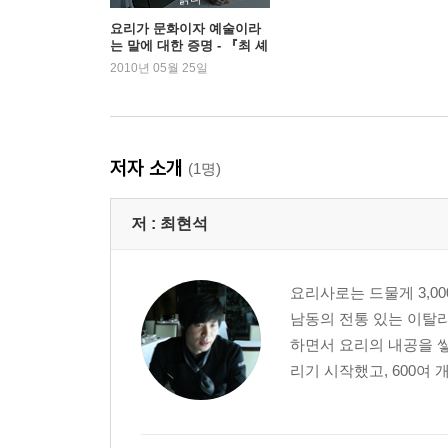
요리가 문화이자 예술이라
는 말에 대한 증명 - 『최 셰
갑각류
프의 크레이지 레시피 39』
2010년 05월 25일
CRAZY RECIPE17 / 먹물 도를 덮어 오븐에 구운
최현석
CRAZY RECIPE18 / 성게알 라비올리 라자냐
CRAZY RECIPE19 / 샴페인 소스 전복
CRAZY RECIPE20 / 로맨틱 장미 거품과 와사비
저자 소개
(1명)
CRAZY RECIPE21 / 홍합 스튜
CRAZY RECIPE22 / 시소 크림 소스의 전복과 송
저 :
최현석
육류
CRAZY RECIPE23 / 와규로 감싼 콩소메 젤리
요리사로는 드물게 3,00
CRAZY RECIPE24 / 돌돌만 버거 스테이크
남동의 전통 있는 이탈리
CRAZY RECIPE25 / 대파크림을 곁들인 삼계탕 수
하면서 요리의 내공을 쌓
CRAZY RECIPE26 / 요거트 젤리를 곁들인 돼지 
리기 시작했고, 600여
CRAZY RECIPE27 / 매시트갈릭과 비프 타타키
CRAZY RECIPE28 / 제미그라스 소스의 오소부코
CRAZY RECIPE29 / 삼색 무스와 훈제 마그레