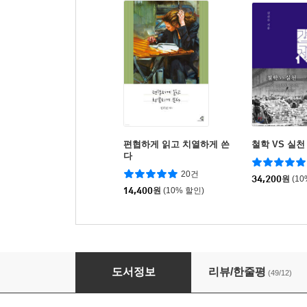
편협하게 읽고 치열하게 쓴
철학 VS 실천
다
20건
34,200
원
(1
14,400
원
(10% 할인)
철학적 시 읽기의 즐거움
도서정보
리뷰/한줄평
(49/12)