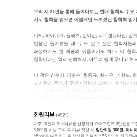
우리 시 21편을 통해 들여다보는 현대 철학의 주요
이탈리아의 현대 철학자 아감벤이라면 이런 문둥이들을 
시로 철학을 읽으면 어렵게만 느껴졌던 철학책 읽
희생으로는 바칠 수 없는 존재를 말하기 때문입니다.
는 생물들이지요. 이런 지렁이나 벌레를 죽인다고 해
니체, 하이데거, 들뢰즈, 벤야민, 비트겐슈타인, 알
수는 없는 존재들, 즉 호모 사케르로 지목된 인간이
번쯤은 들어봤을 테고, 또 알고 싶은 철학자들
로부터 어떠한 보호도 받지 못한다는 것을 의미합니다
좌절하기도 한 애증의 이름이기도 하다. 이 철학
사회는 이미 그들을 인간으로 생각하지 않기 때문이
철학이라는 워낙 난해해서, 아무리 쉽게 푼다고 해
---2장 「미래 정치철학의 화두-아감벤과 한하운」 중에서
이 책은 김수영, 김춘수, 황동규, 황지우, 기형도
고민했던 문제가 무엇이었는지 살핀다. 하지만 이런
속에 철학책 한 권 못지않은 무한한 고뇌와 사유의 
사르트르 같은 현대 철학자들의 사유가 우리 현대
현대 시인들이 고민했던 문제들과 다르지 않다는 점
회원리뷰
시집과 철학책, 과연 어느 쪽이 더 무거울까?
(49건)
분량은 짧지만 시 한 편 속에 담긴 사유는 결코 가볍
매주 10건의 우수리뷰를 선정하여 YES포인트 3만원을 드
3,000원 이상 구매 후 리뷰 작성 시
일반회원 300원, 마니아
eBook은 다운로드 후 작성한 리뷰만 YES포인트 지급됩니