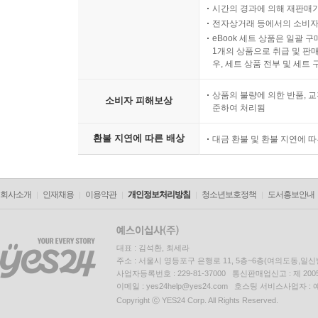
시간의 경과에 의해 재판매가
전자상거래 등에서의 소비자
eBook 세트 상품은 일괄 
1개의 상품으로 취급 및 판매
우, 세트 상품 전부 및 세트
상품의 불량에 의한 반품, 교
소비자 피해보상
준하여 처리됨
환불 지연에 따른 배상
대금 환불 및 환불 지연에 
회사소개
인재채용
이용약관
개인정보처리방침
청소년보호정책
도서홍보안내
대표 : 김석환, 최세라
주소 : 서울시 영등포구 은행로 11, 5층~6층(여의도동,일신
사업자등록번호 : 229-81-37000 통신판매업신고 : 제 200
이메일 : yes24help@yes24.com 호스팅 서비스사업자 :
Copyright ⓒ YES24 Corp. All Rights Reserved.