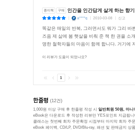
인간을 인간답게 살게 하는 향기
종이책
구매
a****q
2010-03-08
신고
|
|
|
똑같은 매일의 반복, 그러면서도 뭐가 그리 바
즈음 제 삶에 봄 햇살을 비춰 준 책 한 권을 
명한 철학자들의 마음이 함께 합니다. 거기에 저
이 리뷰가 도움이 되었나요?
1
한줄평
(12건)
1,000원 이상 구매 후 한줄평 작성 시
일반회원 50원, 마니
eBook은 다운로드 후 작성한 리뷰만 YES포인트 지급됩니
클래스는 첫번째 회차 주문확정 시점부터 마지막 회차 주문
eBook 페이백, CD/LP, DVD/Blu-ray, 패션 및 판매금