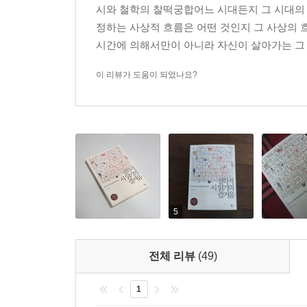
시와 철학의 찰떡궁합어느 시대든지 그 시대의 
정하는 사상적 흐름은 어떤 것인지 그 사상의 
시와 철학이 상대적으로 이해하기 어렵다고 해도
시간에 의해서만이 아니라 자신이 살아가는 그 
근본적인 이유는 시와 철학이 우리의 일상에 툭, 하
‘이해’보다는 ‘의지’가 더 중요하다. 저자는 철학
이 리뷰가 도움이 되었나요?
참신하게도 소설과 철학을 연결시켜 현대 자본주의
삶을 조망하는 저자의 시각과 일치하는 것이다. 그
때문에, 역사에서 철학자와 시인들이 인간의 자유
낯선 세계와 감각을 표현한 시와 어렵게 에둘러 
뒤를 따라 가게 될 것이다.
“어쩌면 이제 여러분들 자신이 21명의 시인들의 뒤
인간의 자유 그리고 기쁨을 노래하는 시가 멈추지 
5
되어도 좋을 것입니다. 억압을 정당화하는 거짓된
말을 창조할 수 있을 것입니다.”
전체 리뷰
(49)
1