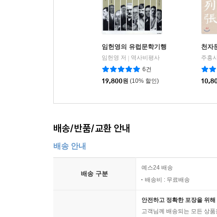
임헌영의 유럽문학기행
천자
임헌영 저
역사비평사
주흥사
|
6건
19,800
원
(10% 할인)
10,8
배송/반품/교환 안내
배송 안내
예스24 배송
배송 구분
배송비 : 무료배송
안전하고 정확한 포장을 위해 
고객님께 배송되는 모든 상품을