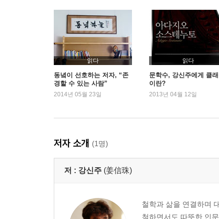
8. 망각의 지혜 - 니체와 황동규
신분증에 다 담을 수 없는 꿈 / 행복과 희망을 가져
9. 미시정치학 - 푸코와 김수영
4.19 혁명의 뒤안길에서 고뇌하는 두 시인 / 민주
10. 대화의 재발견 - 가라타니 고진과 도종환
읽다
읽다
‘접시꽃’ 같았던 사랑으로부터 ‘가구’ 같은 사랑으로
동녘이 선호하는 저자, “존
문학수, 강신주에게 클
경할 수 있는 사람”
이란?
11. 밝음의 존재론 - 하이데거와 김춘수
2014년 05월 23일
2013년 04월 12일
촛불이 켜질 때 드러나는 것들 / 세계에 개방되어 있는
12. 주름과 리좀의 사유 - 들뢰즈와 최두석
추운 겨울 새벽 버스 창에 피어난 성에꽃 / 누구에게
13. 애무의 비밀 - 사르트르와 최영미
저자 소개
(1명)
비극적 사랑의 씨앗, 자유 / 사랑에 빠질 때 우리가 
14. 작고 상처받기 쉬운 것들 - 아도르노와 최명란
저 :
강신주
(姜信珠)
아우슈비츠에서 돌아와 밥을 먹고 연애를 하며 / 아
(constellation)의 사유로
15. 해탈을 위한 해체론 - 데리다와 오규원
철학과 삶을 연결하며 대
죽고 난 뒤의 팬티를 부끄러워한 어느 시인 / 죽음
철하면서도 따뜻한 인문