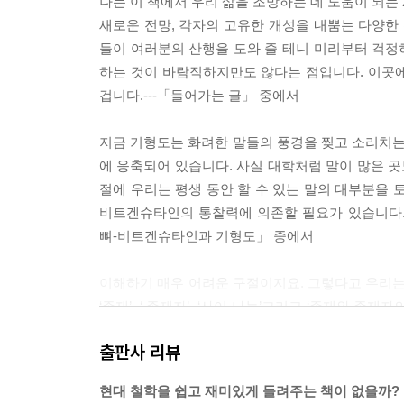
나는 이 책에서 우리 삶을 조망하는 데 도움이 되는
새로운 전망, 각자의 고유한 개성을 내뿜는 다양한 
들이 여러분의 산행을 도와 줄 테니 미리부터 걱정하
하는 것이 바람직하지만도 않다는 점입니다. 이곳
겁니다.---「들어가는 글」 중에서
지금 기형도는 화려한 말들의 풍경을 찢고 소리치는 
에 응축되어 있습니다. 사실 대학처럼 말이 많은 곳
절에 우리는 평생 동안 할 수 있는 말의 대부분을 
비트겐슈타인의 통찰력에 의존할 필요가 있습니다.
뼈-비트겐슈타인과 기형도」 중에서
이해하기 매우 어려운 구절이지요. 그렇다고 우리는
‘존재’, ‘ 존재자’, ‘사이-나눔’그리고 ‘존재와
사라질 수 있습니다. 우선 ‘존재’와‘존재자’부터 해결
출판사 리뷰
로, 그리고 ‘존재자’를 밝은 공간에서 보이는 ‘면경
가 존재를 ‘밝히면서 건너옴’으로, 그리고 존재자를
현대 철학을 쉽고 재미있게 들려주는 책이 없을까?
존재론-하이데거와 김춘수」 중에서