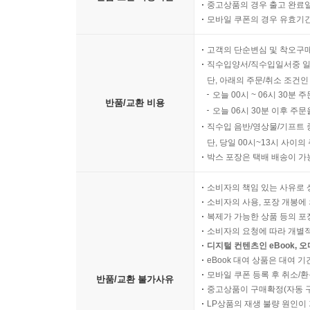
중고상품의 경우 출고 완료일
모바일 쿠폰의 경우 유효기간(
고객의 단순변심 및 착오구
직수입양서/직수입일서중 일
단, 아래의 주문/취소 조건인
오늘 00시 ~ 06시 30분 
반품/교환 비용
오늘 06시 30분 이후 주문
직수입 음반/영상물/기프트 
단, 당일 00시~13시 사이
박스 포장은 택배 배송이 가
소비자의 책임 있는 사유로 
소비자의 사용, 포장 개봉에 
복제가 가능한 상품 등의 포장을 
소비자의 요청에 따라 개별
디지털 컨텐츠인 eBook, 
eBook 대여 상품은 대여 기
모바일 쿠폰 등록 후 취소/환
반품/교환 불가사유
중고상품이 구매확정(자동 
LP상품의 재생 불량 원인이 기