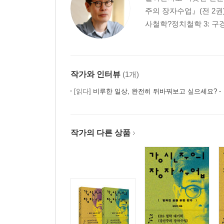
16. 미래 정치철학의 화두 - 아감벤과 한하운
주의 장자수업』(전 2권
벌거벗은 생명의 자리에 서서 / 생명정치(Biopolit
사철학?정치철학 3: 구경
17. 육화된 마음-메를로 - 퐁티와 정현종
사람들 사이에 있는 섬 / 역사와 육체로 얼룩진 나
18. 포스트모던의 모던함 - 리오타르와 이상
미쓰코시 백화점을 노래했던 모던보이 / 모던하다는 말의
작가와 인터뷰
(1개)
19. 사랑의 존재론적 숙명 - 바디우와 황지우
[읽다]
비루한 일상, 완전히 뒤바꿔보고 싶으세요? - 『철학
기다림, 기다림, 그리고 기다림! / 사랑이란 과연 하나
20. 인정에 목마른 인간 - 호네트와 박찬일
시인이 차를 몰고 강물에 뛰어든 이유 / 타자로부터
작가의 다른 상품
21. 한국 사유의 논리 - 박동환과 김준태
도시 너머에서 발견한 희망 / 도시 밖의 생명과 사
에필로그 | 참고문헌 | 시 출처