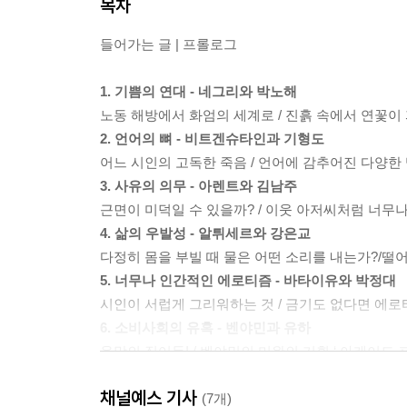
목차
들어가는 글 | 프롤로그
1. 기쁨의 연대 - 네그리와 박노해
노동 해방에서 화엄의 세계로 / 진흙 속에서 연꽃이
2. 언어의 뼈 - 비트겐슈타인과 기형도
어느 시인의 고독한 죽음 / 언어에 감추어진 다양한 
3. 사유의 의무 - 아렌트와 김남주
근면이 미덕일 수 있을까? / 이웃 아저씨처럼 너무
4. 삶의 우발성 - 알튀세르와 강은교
다정히 몸을 부빌 때 물은 어떤 소리를 내는가?/떨
5. 너무나 인간적인 에로티즘 - 바타이유와 박정대
시인이 서럽게 그리워하는 것 / 금기도 없다면 에로티즘
6. 소비사회의 유혹 - 벤야민과 유하
욕망의 집어등! / 벤야민의 미완의 기획,‘ 아케이드 
7. 무한으로서의 타자 - 레비나스와 원재훈
채널예스 기사
은행나무 아래서 작아지는 시인의 마음 / 유아론을 넘
(7개)