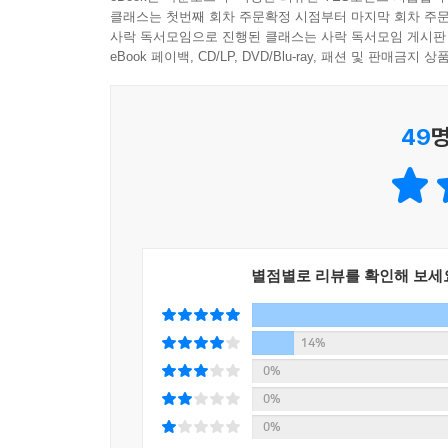
김남주의 「어떤 관료」와 한나 아렌트의 《예루
클래스는 첫번째 회차 주문확정 시점부터 마지막 회차 주문
시 한 편과 철학책 한 권, 이 둘을 양팔 저울에 
사락 독서모임으로 진행된 클래스는 사락 독서모임 게시판
나타나는 묘한 평형을 보고 놀라게 될 것이다. 이 
eBook 페이백, CD/LP, DVD/Blu-ray, 패션 및 판매금
강신주는 김남주의 시에 나오는 너무나도 근면, 
49
명
아이히만을 떠올린다. “아프리카에서 식인종이 쳐들
너무나도 평범하고 근면한 아이히만이 유대인 학살의 
들어간다. 21편의 시. 저자가 만들어 놓은 이 
하이데거의 ‘존재’ 개념이 김춘수의 시 「어둠」에서
다중, 에로티즘, 타자론, 존재론, 주름과 리좀, 부
별점별로 리뷰를 확인해 보세
우리 현대 시를 통해 쉽고 재미있게 이해하는 현대 
어렵게만 느껴지던 인문학, 영화평론, 문학평론이 
14%
영화평론가 정성일의 글은 까다롭기로 유명하다. 
0%
때문이다. 우리는 들뢰즈, 알튀세르, 가라타니 
0%
읽어내고 있는 진중권이나 고종석의 글에서도 그런 
0%