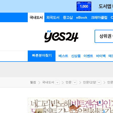
국내도서
외국도서
중고샵
eBook
크레마클럽
C
빠른분야찾기
베스트
신상품
이벤트
바이백
매
웰컴
국내도서
인문
인문/교양
인