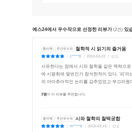
저자는 이렇게 어렵게만 느껴지는 현대 철학의 주
들어온다. 네그리와 박노해를 통해 ‘다중(Multit
‘인정투쟁’의 주요 개념을 이해하게 되는 것이다.
예스24에서 우수작으로 선정한 리뷰가
(2건)
있습
개념들을 아우른다. 각 장 뒤에 ‘더 읽어볼 책들’
책을 읽고 난 뒤, 현대 철학자의 주요 저서들, 
가타리의 《천 개의 고원》, 아도르노의 《부정변
철학적 시 읽기의 즐거움
종이책
주간우수작
맞닥뜨리더라도 전혀 주눅들지 않을 것이다. 왜냐하면
c*****8
2010-03-22
신고
|
|
|
들려주는 현대 철학의 세계로 빠져들다 보면 이제 ‘
사유한다는 점에서 시와 철학을 같은 맥락으로 
에 시평회에 몇번인가 참석한적이 있다. '피'
철학은 원래 어려운 학문이다. 돌아가지 말고 정면
의 아마츄어적인 논리를 감추었었고 부끄러웠다.
시 읽는 철학자 강신주를 따라가며 깨치는 새로운 
시가 읽히면 철학이 잡히고, 철학이 잡히면 우리의 
3명
이 이 리뷰를 추천합니다.
저자는 「들어가는 글」에서 시와 철학은 인문학의
이미지들이, 철학에는 이해하기 힘든 추상적 용어
시와 철학의 찰떡궁합
종이책
주간우수작
삶에 펼쳐진 거의 모든 풍경을 다 볼 수 있다고 자신
m*****8
2010-03-15
신고
|
|
|
봉우리에 올라 우리의 삶과 인생을 조망해 볼 수 있