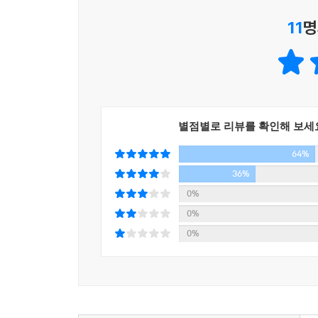
문제적이다. 소냐는 비록 몸을 파는 창녀지만, 내
11
명
통해서 종교적인 믿음, 인간애의 중요성을 강조하고
현직 국어 선생님이 직접 쓴 풍성한 해설
‘푸른숲 징검다리 클래식’의 강점 중 하나는 작품을 
이 페이지는 강혜원(서울 경기상고 국어 교사), 계
교사) 등 현직 국어 교사들이 현장에서 경험한 
별점별로 리뷰를 확인해 보세
풍성하다.
64%
작가나 작품에 대한 해설은 물론, 현대를 살아가는 
찾을 수 있는지 등 다양한 접근을 시도했다. 재미있
36%
즐거움까지 누릴 수 있게 했다.
0%
0%
내용 소개
0%
위험한 계획
끼니조차 제대로 잇지 못하는 가난한 대학 휴학생
빼앗아 자신의 문제들을 해결하기로 결심한다.