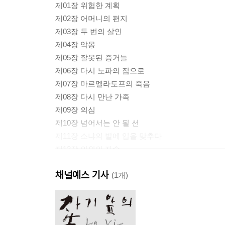
제01장 위험한 계획
제02장 어머니의 편지
제03장 두 번의 살인
제04장 악몽
제05장 잘못된 증거들
제06장 다시 노파의 집으로
제07장 마르멜라도프의 죽음
제08장 다시 만난 가족
제09장 의심
제10장 넘어서는 안 될 선
제11장 소냐의 발에 입을 맞추다
제12장 의외의 자수
제13장 미심쩍은 선행
채널예스 기사
제14장 고백
(1개)
제15장 나는 미국으로 간다네
제16장 속죄
제17장 에필로그