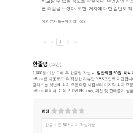
비교할 수 없을 정도로 탁월하다. 주인공인 라
따라가서 옥바라지를 한다. 그러나 라스콜리니코프는
른 쾌감을 느꼈다. 또한, 저자에 대한 감탄도 책을
‘내 이론이 그렇게 기이한 건가? 아니다. 하지만 왜
이 리뷰가 도움이 되었나요?
권력을 구한 천재들이 법률을 뛰어넘는 첫걸음을 지켜
그러나 시간이 흐르면서 소냐의 진심어린 사랑을 
이끌 수 있다고 믿었던 것이 착각이었음을 깨닫고,
1
부활이 아침 햇살처럼 환하게 내리비쳤다.”
한줄평
(13건)
1,000원 이상 구매 후 한줄평 작성 시
일반회원 50원, 마니
eBook은 다운로드 후 작성한 리뷰만 YES포인트 지급됩니
클래스는 첫번째 회차 주문확정 시점부터 마지막 회차 주문
eBook 페이백, CD/LP, DVD/Blu-ray, 패션 및 판매금
평점
한글 기준 50자까지 작성가능