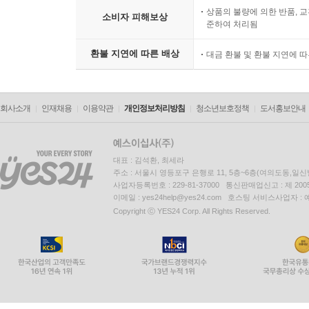
상품의 불량에 의한 반품, 교
소비자 피해보상
준하여 처리됨
환불 지연에 따른 배상
대금 환불 및 환불 지연에 
회사소개
인재채용
이용약관
개인정보처리방침
청소년보호정책
도서홍보안내
대표 : 김석환, 최세라
주소 : 서울시 영등포구 은행로 11, 5층~6층(여의도동,일신
사업자등록번호 : 229-81-37000 통신판매업신고 : 제 200
이메일 : yes24help@yes24.com 호스팅 서비스사업자 :
Copyright ⓒ YES24 Corp. All Rights Reserved.