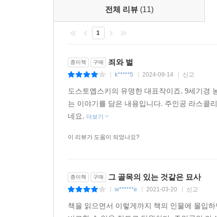
‘이성이 시키는 게 아냐. 이건 악마의 짓이다!’
전체 리뷰
(11)
그는 계획대로 노파를 살해했지만 뜻하지 않게 살해
1
악몽 같은 나날
라스콜리니코프는 범죄 직후부터 양심의 가책, 모든
죄와 벌
종이책
구매
‘주여! 한 가지만 말씀해 주소서. 사람들이 모두 
k*****5
2024-09-14
신고
|
|
|
한다! 돈, 돈은? 아, 저기 책상 위에 있지. 그래
하지만 ‘그 일’에 대해서는 다 알고 있어. 눈빛을 보면
도스토옙스키의 유명한 대표작이죠. 9세기경 
라스콜리니코프는 자신도 모르게 예심판사 포르피리
는 이야기를 담은 내용입니다. 주인공 라스콜리
내면이 무너져 간다. 그러던 중 우연히 술주정뱅
네요.
더보기
술주정뱅이 아버지와 계모, 배다른 동생들을 먹여 
이 리뷰가 도움이 되었나요?
후의 고통을 견디지 못해 소냐에게 모든 걸 털어놓
“일어나세요! 지금 당장 거리로 나가서 당신이 더럽
말해요. 그러면 하느님이 당신을 거듭나게 해 주실 
그 골목의 있는 것같은 묘사
종이책
구매
w******e
2021-03-20
신고
|
|
|
그들을 부활시킨 것은 사랑
라스콜리니코프는 자신이 범인임을 확신하고 있는 
책을 읽으면서 이렇게까지 책의 인물에 몰입하면
자수를 결심한다. 그는 8년형을 언도받고 시베