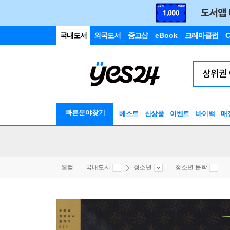
국내도서
외국도서
중고샵
eBook
크레마클럽
C
빠른분야찾기
베스트
신상품
이벤트
바이백
매
웰컴
국내도서
청소년
청소년 문학