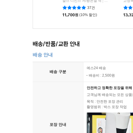
찰스 디킨스 저/왕은철 역
푸른숲주니어
고정욱
|
37건
11,700
원
(10% 할인)
13,3
배송/반품/교환 안내
배송 안내
예스24 배송
배송 구분
배송비 : 2,500원
안전하고 정확한 포장을 위해 
고객님께 배송되는 모든 상품을
목적 : 안전한 포장 관리
촬영범위 : 박스 포장 작업
포장 안내