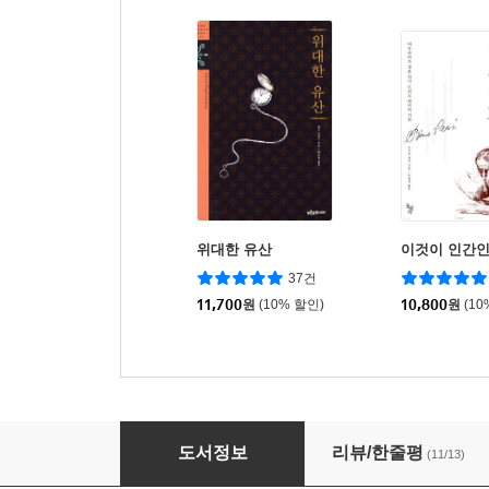
위대한 유산
이것이 인간
37건
11,700
원
(10% 할인)
10,800
원
(10
죄와 벌
도서정보
리뷰/한줄평
(11/13)