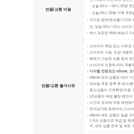
오늘 00시 ~ 06시 30분 
반품/교환 비용
오늘 06시 30분 이후 주문
직수입 음반/영상물/기프트 
단, 당일 00시~13시 사이
박스 포장은 택배 배송이 가
소비자의 책임 있는 사유로 
소비자의 사용, 포장 개봉에 
복제가 가능한 상품 등의 포장을 
소비자의 요청에 따라 개별
디지털 컨텐츠인 eBook, 
eBook 대여 상품은 대여 기
모바일 쿠폰 등록 후 취소/환
반품/교환 불가사유
중고상품이 구매확정(자동 
LP상품의 재생 불량 원인이 기
시간의 경과에 의해 재판매가
전자상거래 등에서의 소비자
eBook 세트 상품은 일괄 
1개의 상품으로 취급 및 판매
우, 세트 상품 전부 및 세트