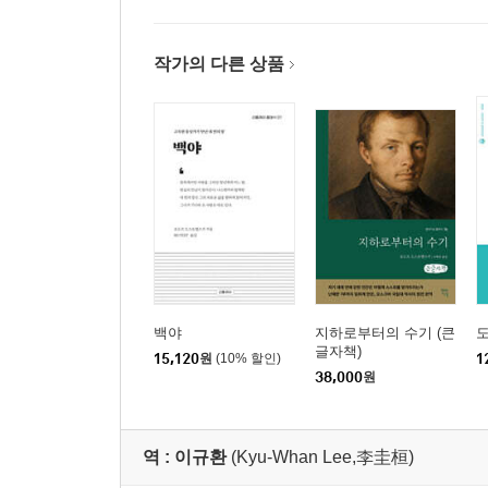
작가의 다른 상품
백야
지하로부터의 수기 (큰
글자책)
15,120
원
(10% 할인)
1
38,000
원
역 :
이규환
(Kyu-Whan Lee,李圭桓)