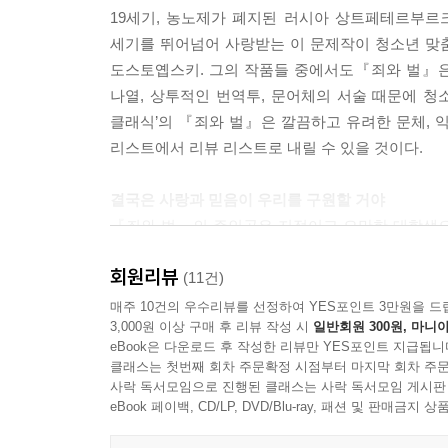
19세기, 농노제가 폐지된 러시아 상트페테르부르
세기를 뛰어넘어 사랑받는 이 문제작이 청소년 맞
도스토옙스키. 그의 작품들 중에서도『죄와 벌』은 
나열, 상투적인 번역투, 문어체의 서술 때문에 청
클래식’의 『죄와 벌』은 깔끔하고 유려한 문체, 익
리스트에서 리뷰 리스트로 내릴 수 있을 것이다.
결국은 사랑과 믿음이 우리를 구원할 거야
『죄와 벌』의 주인공은 지적이고 오만한 대학생으
사회에 불필요한 존재, 죽어도 괜찮은 존재로 여
회원리뷰
마음속에는 일말의 인간다움이 남아 있었기 때
(11건)
라스콜리니코프는 소냐의 맑은 영혼에 감동하여 자
매주 10건의 우수리뷰를 선정하여 YES포인트 3만원을 드
3,000원 이상 구매 후 리뷰 작성 시
일반회원 300원, 마니아
것은 그의 마음속에 있던 인간다움, 그리고 사랑이
eBook은 다운로드 후 작성한 리뷰만 YES포인트 지급됩니
걸작이라고 불리는 작품들이 보통 그러하듯, 『죄와 
클래스는 첫번째 회차 주문확정 시점부터 마지막 회차 주문
범죄 소설이다. 오만한 젊은이가 살인을 저지른 직
사락 독서모임으로 진행된 클래스는 사락 독서모임 게시판
사건 중심이 아니라 대화 중심으로 전개되기 때문에
eBook 페이백, CD/LP, DVD/Blu-ray, 패션 및 판매금
있는 종교 소설이기도 하다. 오만하고 지적인 