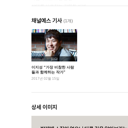
상대를 사로잡는 강력한 비법
목숨을 걸고 말한다는 것
채널예스 기사
(1개)
PART 3 듣고, 생각하고, 성찰하기
고대 그리스식 공부법
잘 듣는 것이 중요한 이유
어떻게 생각하고 성찰할까
읽다
기억의 궁전, 아르스 메모리아에
이지성 “가장 비참한 사람
들과 함께하는 작가”
2017년 02월 15일
PART 4 거대하고 아름다운 당신만의 판을 준비하
강하고 지혜로운 여자의 태도
‘엄마처럼 살지 않겠다’는 것의 의미
상세 이미지
질문과 목적에 집중할 수 있는 힘
강하고 아름답고 현명해질 시간
아버지의 그늘에서 벗어나라