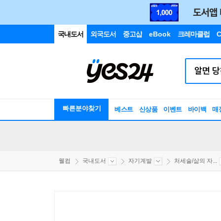
국내도서
외국도서
중고샵
eBook
크레마클럽
C
빠른분야찾기
베스트
신상품
이벤트
바이백
매
웰컴
국내도서
자기계발
처세술/삶의 자...