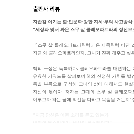
문학적 지혜로 가득한 대화’였다. 그날 밤 두 사람이
출판사 리뷰
하지만 분명한 것은 절세 미녀가 아니면 거들떠보
르가 그녀가 입을 열자마자 그녀에게 매혹당하기 시
자존감·이기는 힘·인문학·강한 지혜·부의 사고방식
생은 물론이고 목숨까지도 걸겠다는 결심을 했다는
“세상과 맞서 싸운 스무 살 클레오파트라의 정신으
---「불가능을 이겨내는 힘」중에서
『스무 살 클레오파트라처럼』은 제목처럼 비단 스
고대 이집트의 궁정 사회는 오늘날 한국 사회와 많
지금 왜 클레오파트라인지, 그녀가 진짜 해주고 싶은
면 즉시 사회적 사망 선고가 내려지는 것을 보면 말
헐뜯고 욕하고, 공정한 경쟁을 통해서 이기지 못할
책의 구성은 독특하다. 클레오파트라를 대변하는 
다.
유효한 키워드를 살펴보며 책의 진정한 가치를 발
클레오파트라는 이렇게 조언한다.
특별 부록으로 구성해 그녀의 삶에 대해서도 현실
“바보들이 활개 치는 판은 바보들에게 내주어라. 바
자신의 몫이다. 저자는 그때의 스무 살 클레오파
판을 짜고, 그 판의 주인이 되어라.”
이루고자 하는 꿈에 최선을 다하고 목숨을 거는지’ 
생각해보면 성공한 여자들은 하나같이 클레오파트라
다. 그녀들은 오직 어제의 자기 자신과 경쟁했다. 
“지금 당신은 어떤 소리를 듣고 있는가
가로 세상이 ‘성공’이라 부르는 것들을 쟁취했다.
내면의 목소리인가, 세상의 목소리인가”
험한 세상 앞에서 힘들어하는 모든 세대를 위한 책
---「거대하고 아름다운 당신만의 판을 준비하라」중에서