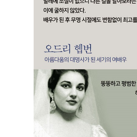
바보들이 만든 판은 바보들에게
PART 5 Do It Yourself!
불합리한 것을 이기는 지혜
부자의 사고방식
문제는 흙수저가 아니다
클레오파트라의 재테크
강한 의지의 힘
인문학 독서로 무장하라
PART 6 가장 아름다운 결정
두 가지 길
불멸의 존재가 되다
“나는 최초의 여자 알렉산더가 될 테니까 ”