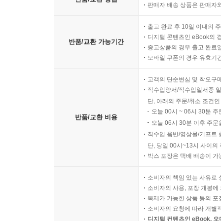
판매자 배송 상품은 판매자와
출고 완료 후 10일 이내의 
디지털 콘텐츠인 eBook의 
반품/교환 가능기간
중고상품의 경우 출고 완료일
모바일 쿠폰의 경우 유효기간(
고객의 단순변심 및 착오구
직수입양서/직수입일서중 일
단, 아래의 주문/취소 조건인
오늘 00시 ~ 06시 30분 
반품/교환 비용
오늘 06시 30분 이후 주문
직수입 음반/영상물/기프트 
단, 당일 00시~13시 사이
박스 포장은 택배 배송이 가
소비자의 책임 있는 사유로 
소비자의 사용, 포장 개봉에 
복제가 가능한 상품 등의 포장을 
소비자의 요청에 따라 개별
디지털 컨텐츠인 eBook, 