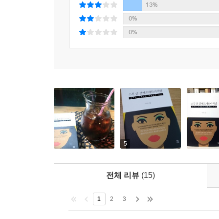
그런 아버지 때문에 마음고생을 너무 많이 했기 때
13%
엄마는 일찍 세상을 떠났다.
0%
십 대 시절, 그녀는 키가 크고 날씬하고 예쁘고 뛰어
0%
세상 그 누구도 그녀를 주목하지 않았다.
그녀의 전설은 이십 대부터 시작되었다.
그녀는 세상 모든 남자들의 마음을 사로잡았고, 세
그리고 마침내 불멸의 존재가 되었다.
지금 클레오파트라, 그녀의 이야기 속으로 들어가보
5
전체 리뷰
(15)
1
2
3