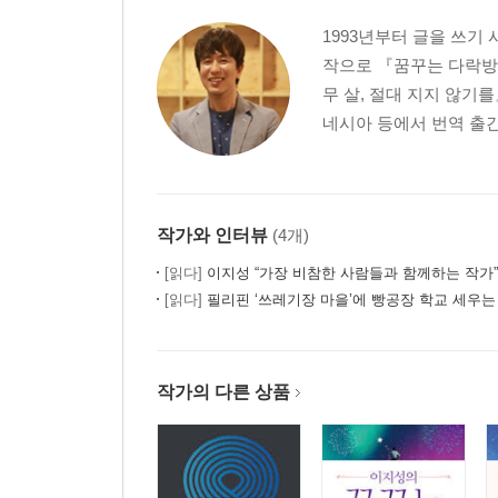
1993년부터 글을 쓰기
작으로 『꿈꾸는 다락방
무 살, 절대 지지 않기를
네시아 등에서 번역 출간되
작가와 인터뷰
(4개)
[읽다]
이지성 “가장 비참한 사람들과 함께하는 작가”
[읽다]
필리핀 ‘쓰레기장 마을’에 빵공장 학교 세우는 한국 베스트셀러 작가
작가의 다른 상품