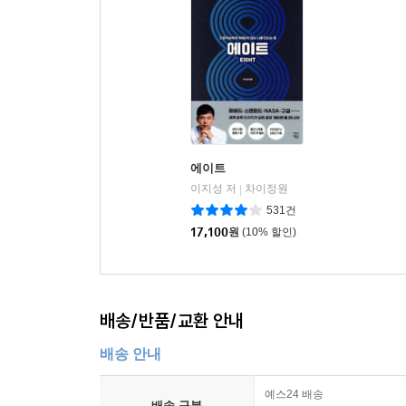
에이트
이지성 저
차이정원
|
531건
17,100
원
(10% 할인)
배송/반품/교환 안내
배송 안내
예스24 배송
배송 구분