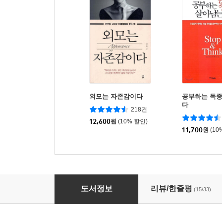
외모는 자존감이다
공부하는 독
다
218건
12,600
원
(10% 할인)
11,700
원
(10
스무 살 클레오파트라처럼
도서정보
리뷰/한줄평
(15/33)