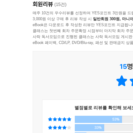
회원리뷰
(15건)
이 책은 클레오파트라뿐만 아니라 다양한 여성상들
매주 10건의 우수리뷰를 선정하여 YES포인트 3만원을 드
3,000원 이상 구매 후 리뷰 작성 시
일반회원 300원, 마니아
살고 있는지. 혹 영혼보다는 육체, 내면보다는 외면
eBook은 다운로드 후 작성한 리뷰만 YES포인트 지급됩니
클래스는 첫번째 회차 주문확정 시점부터 마지막 회차 주문
오프라 윈프리, 오드리 헵번, 마리아 칼라스, 마거
사락 독서모임으로 진행된 클래스는 사락 독서모임 게시판
저자 주변에서 일어났던 여러 사례까지 등장시키면서 
eBook 페이백, CD/LP, DVD/Blu-ray, 패션 및 판매금
무엇인가’ ‘어떻게 하면 지금보다 나은 미래를 꿈꿀
선사한다.
15
명
특별한 삶을 살고 싶다면 무엇보다 먼저 특별한 내
학벌 또는 더 많은 돈이 아니라 자기 자신을 믿
누구보다 그 시절을 악으로 버텨왔기에 이런 힘 
시간이다.
별점별로 리뷰를 확인해 보세
키가 작고 통통하고 못생긴 여자 아이가 있었다.
53%
아버지는 빚이 많았고, 무능력했다.
설상가상으로 바람둥이기까지 했다.
33%