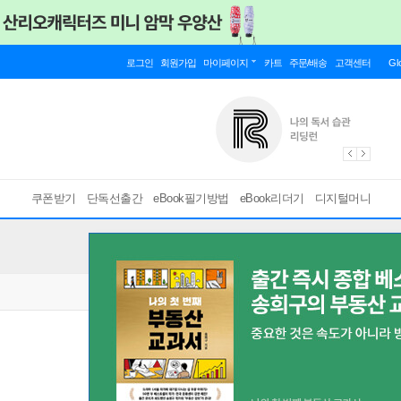
로그인
회원가입
마이페이지
카트
주문/배송
고객센터
Gl
쿠폰받기
단독선출간
eBook필기방법
eBook리더기
디지털머니