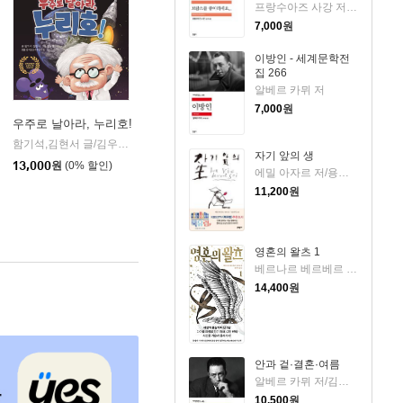
프랑수아즈 사강 저/김남주 역
7,000
원
이방인 - 세계문학전
집 266
알베르 카뮈 저
7,000
원
우주로 날아라, 누리호!
함기석,김현서 글/김우현 그림/한국항공우주연구원 감수
아이들판
|
자기 앞의 생
13,000
원
(0% 할인)
에밀 아자르 저/용경식 역
11,200
원
영혼의 왈츠 1
베르나르 베르베르 저/전미연 역
14,400
원
안과 겉·결혼·여름
알베르 카뮈 저/김화영 역
10,500
원