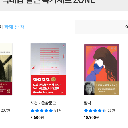
들이
함께 산 책
사건 - 쏜살문고
탐닉
207건
54건
16건
7,500
원
10,900
원