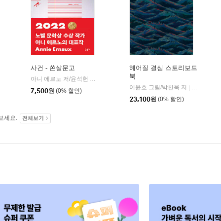
사건 - 쏜살문고
헤어질 결심 스토리보드
북
아니 에르노 저/윤석헌 역
민음사
|
이윤호 그림/박찬욱 저
을유문화사
|
7,500
원
(0% 할인)
23,100
원
(0% 할인)
보세요.
전체보기