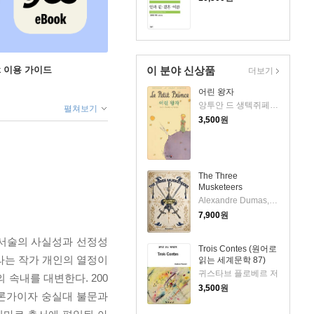
ok 이용 가이드
이 분야 신상품
더보기
어린 왕자
앙투안 드 생텍쥐페리 저/김설아 역
펼쳐보기
3,500
원
The Three
Musketeers
Alexandre Dumas,Auguste Maquet 저
7,900
원
 서술의 사실성과 선정성
Trois Contes (원어로
라는 작가 개인의 열정이
읽는 세계문학 87)
귀스타브 플로베르 저
속내를 대변한다. 200
3,500
원
평론가이자 숭실대 불문과