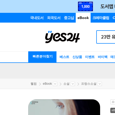
국내도서
외국도서
중고샵
eBook
크레마클럽
C
빠른분야찾기
베스트
신상품
이벤트
바이백
매
웰컴
eBook
소설
프랑스소설
소
eB