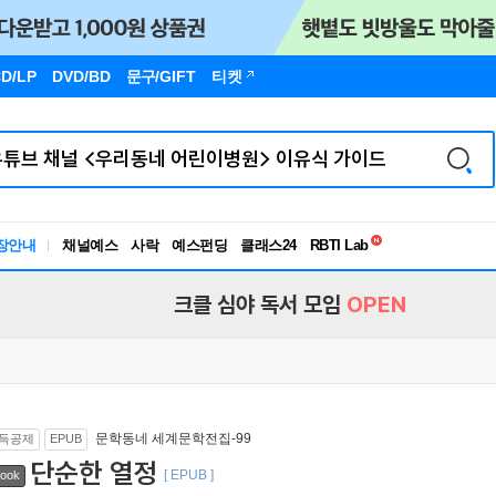
D/LP
DVD/BD
문구
/GIFT
티켓
독서유형검사
RBTI Lab
장안내
채널예스
사락
예스펀딩
클래스24
독서유형검사
크클 심야 독서 모임
OPEN
문학동네 세계문학전집-99
득공제
EPUB
단순한 열정
[ EPUB ]
ook