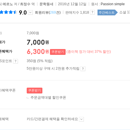
니 에르노
저 /
최정수
역
문학동네
2016년 12월 12일
원서 :
Passion simple
9.0
소설 1
회원리뷰(
269
건)
판매지수 1,818
주간베스트
가
7,000원
7,000
원
매가
6,300
원
폰혜택가
(종이책 정가 대비 37% 할인)
쿠폰받기
ES포인트
350원 (5% 적립)
5만원이상 구매 시 2천원 추가적립
가혜택쿠폰
쿠폰받기
주문금액대별 할인쿠폰
제혜택
카드/간편결제 혜택을 확인하세요