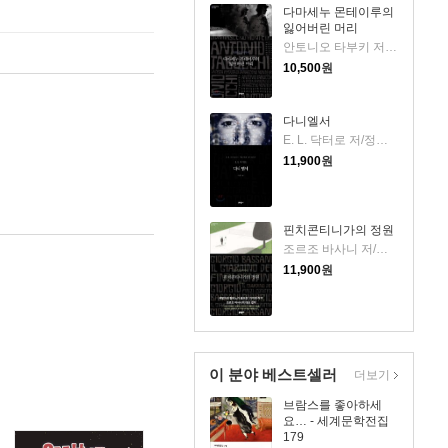
다마세누 몬테이루의
잃어버린 머리
안토니오 타부키 저/이현경 역
10,500
원
다니엘서
E. L. 닥터로 저/정상준 역
11,900
원
핀치콘티니가의 정원
조르조 바사니 저/이현경 역
11,900
원
이 분야 베스트셀러
더보기
브람스를 좋아하세
요… - 세계문학전집
179