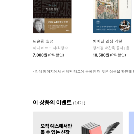
단순한 열정
헤어질 결심 각본
아니 에르노 저/최정수 역
문학동네
정서경,박찬욱 공저
을유문화사
|
|
7,000
원
(0% 할인)
10,500
원
(0% 할인)
검색 페이지에서 선택된 태그에 등록된 더 많은 상품을 확인해 
이 상품의 이벤트
(14개)