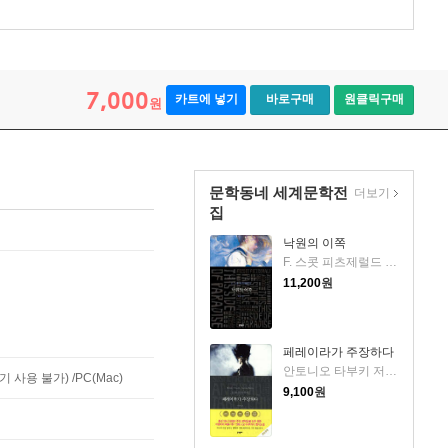
7,000
카트에 넣기
바로구매
원클릭구매
원
문학동네 세계문학전
더보기
집
낙원의 이쪽
F. 스콧 피츠제럴드 저/황유원 역
11,200
원
페레이라가 주장하다
안토니오 타부키 저/이승수 역
사용 불가) /PC(Mac)
9,100
원