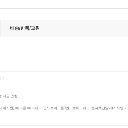
배송/반품/교환
기
능 제공 안함
니터 미지원) /아이폰 /아이패드 /안드로이드폰 /안드로이드패드 /전자책단말기(저사양 기기 