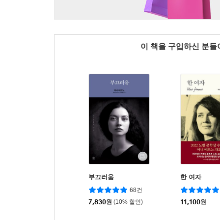
이 책을 구입하신 분
부끄러움
한 여자
68건
7,830
원
(10% 할인)
11,100
원