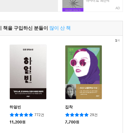
AD
이 책을 구입하신 분들이
많이 산 책
1
/4
하얼빈
집착
772건
29건
11,200
원
7,700
원