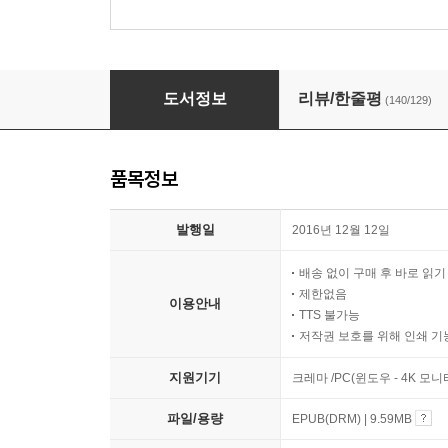
단순한 열정
도서정보
리뷰/한줄평
(140/129)
품목정보
발행일
2016년 12월 12일
배송 없이 구매 후 바로 읽
제한없음
이용안내
TTS 불가능
저작권 보호를 위해 인쇄 기
지원기기
크레마 /PC(윈도우 - 4K 모
파일/용량
EPUB(DRM) | 9.59MB