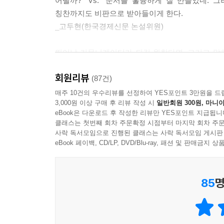
어떨까?” Vs. “문서를 훌륭하게 잘 만들었네. 
는데, 누군가 큰 소리로 어느 학교를 나왔느냐고 묻
칭찬까지도 비판으로 받아들이게 한다.
리둥절한 청중들이 그게 어디냐고 되물었죠. 전 미소를 지으
_고두현(한국경제신문 논설위원)
원하는 것을 더 많이 얻는 대화의 기술
유머로 난관을 빠져나오는 방법을 찾아낸 거죠.” (본문
뛰어난 커뮤니케이터가 되길 원한다면, 그리고 말
우리 인생은 협상의 연속이라 할 수 있다. 특히
05 대화를 말싸움으로 바꾸는 망치, ‘하지만’
구해보길 바란다. ‘센스 있게 공감하며 대화하는 방법
말하지 못하고 돌아서서 후회한 적은 없는가. 노
텅후 워크숍에서는 이따금 두 사람씩 짝을 이뤄 한
회원리뷰
(87건)
억울해한 적은? 누군가 교묘하게 나를 조종하려 들
생각을 바꾸도록 설득해내는 것이다. 이때 자주 이
매주 10건의 우수리뷰를 선정하여 YES포인트 3만원을 드
“어떻게 늘 같은 사람과 함께 살 수가 있어요? 너무
3,000원 이상 구매 후 리뷰 작성 시
일반회원 300원, 마니아
적을 만들지 않기 위해 양보나 인내만을 중시할 필
eBook은 다운로드 후 작성한 리뷰만 YES포인트 지급됩니
“그래요. 하지만 그런 자유는 곧 싫증나는 법이에요
이 책의 조언에 귀 기울일 만하다. 저자 샘 혼은 
클래스는 첫번째 회차 주문확정 시점부터 마지막 회차 주문
“하지만 결혼은 구속이에요. 주택담보대출이며 청구서
사락 독서모임으로 진행된 클래스는 사락 독서모임 게시판
말하는 방법을 상세히 다루는가 하면 “지루함을 
“그렇기는 해요. 하지만 흥청망청 파티가 밤마다 이
eBook 페이백, CD/LP, DVD/Blu-ray, 패션 및 판매금
빠져나가는 기술에 대해 설명해주기도 한다. 말하
이런 식으로 5분가량 시간이 흐른 후 나는 대화를 
정확히 알려주고 있는 것이다.
민다는 대답이 나오곤 한다. ‘하지만’이라는 단어를
장했다는 사실을 알게 된다. 미처 의식도 못하는 사
85
명
행동치료 전문가 조셉 월피는 “인간관계에는 크게
움만 이어지게 한다. 어느 쪽도 진정으로 상대방의 
것이다. 두 번째는 늘 남을 자기보다 앞세우는 것이
잠시 후 나는 ‘하지만’을 ‘그리고’로 바꿔 넣으며 
하였다. 인간관계가 원만하고 친절한 사람이 된다고 
은 대화가 얼마나 달라지는지 느끼고는 깜짝 놀라곤 