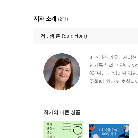
Scene 20 사람의 마음을 얻는 기술
Scene 21 문제를 일으키는 ‘문제’라는 말을 버려라
저자 소개
(2명)
Scene 22 긍정적인 표현이 인생을 바꾼다
Scene 23 극단적인 표현은 질문으로 되돌려주라
저 :
샘 혼
(Sam Horn)
Scene 24 모든 것은 당신의 해석에 달려 있다
3부 원하는 것을 더 많이 얻는 대화의 기술
비즈니스 커뮤니케이션 전
Scene 25 지금이 괜찮은 시점인지 먼저 판단하라
인기를 누리고 있다. NA
Scene 26 최후통첩을 하기 전에 따져봐야 할 여섯
004년에는 ‘뛰어난 강
Scene 27 당신과 상대의 권리를 동시에 지키는 법
주최)에 연사로 초청되어 
Scene 28 관계를 망치지 않고 부탁을 거절하는 기
Scene 29 당신에게 가장 중요한 것을 따르라
Scene 30 요령 있게 말을 끊는 기술
Scene 31 마음 상하지 않게 대화를 거절하는 법
작가의 다른 상품
Scene 32 생산적인 회의 진행의 기술
Scene 33 단숨에 자신감을 되찾는 비결
Scene 34 당신이 원하는 상황을 그려보라