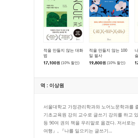
Scene 35 두려움을 다스리는 것이 먼저다
Scene 36 설득의 다섯 가지 원칙
Scene 37 상대의 거절을 뒤집는 3R 전략
Scene 38 어떤 언어적 공격이든 이겨낼 수 있다
Scene 39 주도권을 내주지 않는 것이 중요하다
적을 만들지 않는 대화
적을 만들지 않는 100
나
4부 사람을 얻는 대화법
법
일 필사
Scene 40 사람들은 당신의 귀를 원한다
17,100
원
(10% 할인)
19,800
원
(10% 할인)
1
Scene 41 리더십은 잘 듣는 것이다
Scene 42 놀림을 피할 수 없다면 한패가 되어라
Scene 43 무례한 사람은 어디에나 있다
역 :
이상원
Scene 44 유머가 우리를 구원한다
Scene 45 필요한 것은 해결책이 아니다
서울대학교 가정관리학과와 노어노문학과를 졸
Scene 46 “그 말이 옳습니다”라는 마법의 표현
기초교육원 강의 교수로 글쓰기 강의를 하고 있
Scene 47 최소한 상대의 분노를 인정해주라
등 90여 권의 책을 우리말로 옮겼다. 저서로는
Scene 48 합리적인 규칙이 중요하다
여행』, 『나를 일으키는 글쓰기...
Scene 49 말싸움을 말려야 할 때 필요한 것