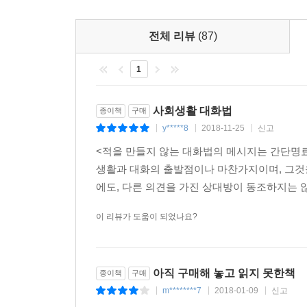
--- pp.266~267
시대라 해도 틀리지는 않을 것이다.
이렇게 적을 만들지 않고 주위에 늘 사람이 따르는
전체 리뷰
(87)
아니다. 그들은 상대의 입장을 이해하고 솔직하고
싶은 마음을 갖고 있다. 그래서 일단 상대가 나를
1
그들은 바로 이 정서적인 교감을 통해 상대와 공감
느낌으로 대화를 하는 것이다.
사회생활 대화법
종이책
구매
y*****8
2018-11-25
신고
|
|
|
이 책은 논쟁에서 백전불패하는 놀라운 비법을 
<적을 만들지 않는 대화법의 메시지는 간단명료
목표는 타인과 균형을 이루는 것이지, 타인의 부정
생활과 대화의 출발점이나 마찬가지이며, 그것을
아니라 적을 친구로 만드는 법, 싸움이 아닌 조절의
에도, 다른 의견을 가진 상대방이 동조하지는 않
대화법을 말이다.
이 리뷰가 도움이 되었나요?
촌철살인의 명언들 & 사례 중심의 생생한 글쓰기
아직 구매해 놓고 읽지 못한책
종이책
구매
사람들은 새롭고도 재미있는 아이디어를 듣게 되면 
m********7
2018-01-09
신고
|
|
|
법이다. 적절한 인용은 바로 그런 생각을 불러일으키