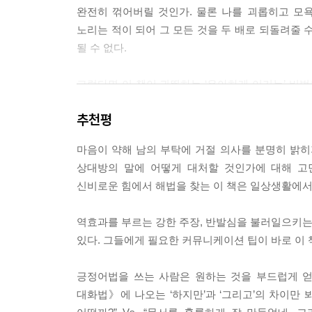
문제를 일으키는 단어가 무엇인지 아는가? 바로 ‘문
완전히 꺾어버릴 것인가. 물론 나를 괴롭히고 모욕
의미일 뿐 부정적인 뉘앙스가 없다.
노리는 적이 되어 그 모든 것을 두 배로 되돌려줄 
하지만 우리 보통 사람들에게 ‘문제’는 곧 곤란과 말
될 수 없다.
상대방은 무엇인가 잘못되었다는 느낌을 가질 수밖에
을 대하기 어려운 사람으로 만들어버리는 셈이다.
그렇다면 이 책이 귀띔하는 ‘우아하게 이기는’ 비
[중략] 우리가 말하는 방식이 세상을 보는 눈을 결
것이다. 우리는 내리막길과 오르막길 중 하나를 선택
점은 고객 불만 처리팀을 품질 보증팀이라고 이름을
추천평
울컥하는 마음에 순간적으로 반응해 부정적인 말을 
문제 해결이 자기 업무라고 생각해 스트레스를 받았
붙는다. 그래서 선택하기가 더 쉬울지도 모른다. 
는 모든 제언은 우리 제품과 서비스의 질을 높여주
마음이 약해 남의 부탁에 거절 의사를 분명히 밝히
빠지고 만다. 반면 이미 벌어진 상황에 대해 관
니다.” (본문 104, 107페이지)
상대방의 말에 어떻게 대처할 것인가에 대해 고
끌어올린다. 오르막길은 힘이 들지만 꼭대기에 오르
신비로운 힘에서 해법을 찾는 이 책은 일상생활에서 
이상적으로는 평화를 지향하는 우리의 노력이 결국
04 놀림을 피할 수 없다면 한패가 되어라
이렇게 되지는 않는다. 그러나 그 노력이 상대에게
어떻게든 피하고 싶은 질문이 있는가? 생각만 해도
역효과를 부르는 강한 주장, 반발심을 불러일으키는 
내 기분이 나빠지는 상황, 승자 없는 싸움에 휘말리
내놓을 재치 있는 답변을 미리 준비하는 것이다. 더
있다. 그들에게 필요한 커뮤니케이션 팁이 바로 이 
[중략] 자기 약점, 아픈 구석이 무엇인지 생각해보
이 책의 1부에서는 바로 그 ‘오르막길’에 오르는 
‘웃음이란 삶이 가하는 펀치를 받아내는 충격흡수장
긍정어법을 쓰는 사람은 원하는 것을 부드럽게 얻
빨리 가라앉히고 상대에 대해 공감하는 법, 힘에 
안해보는 것은 어떤가.
대화법》에 나오는 ‘하지만’과 ‘그리고’의 차이만 
모를 때 해야 할 말 등이 그것이다.
[중략] 한 전문직 여성은 학력에 관한 질문이 제일