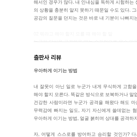
해서인 경우가 많다. 내 인내심을 독하게 시험하는 
의 상황을 충분히 알지 못하기 때문일 수도 있다. 
공감의 질문을 던지는 것은 바로 내 기분이 나빠지는 
02 뭐라고 해야 할지 모를 때 해야 할 말
누군가 당신을 공격해올 때는 순간적으로 무슨 말을 
이 중요하다. 즉각적으로 “그건 사실이 아니에요”라
출판사 리뷰
왜냐고? 예기치 못한 언어적 공격에 발끈하여 되받는
말에 “난 방어적이지 않아요”라고 답한다면 상대의 
우아하게 이기는 방법
고요!”라고 답하는 것도 마찬가지로 상대의 지적을
[중략] 여기서 기억해야 할 점은 우리 인간의 뇌는
내 잘못이 아닌 일로 누군가 내게 무식하게 고함
서는 안 된다거나 하기를 중단해야 한다고 말하면, 우
해야 할지 모른다. 똑같은 방식으로 보복하거나 말없
미국 대통령을 지낸 리처드 닉슨은 이 교훈을 얻기 
건강한 사람이라면 누군가 공격을 해왔다 해도 마음
하게 된 그는 “전 사기꾼이 아닙니다”라는 부정적
무력감에 빠지는 일도, 자기 자신에게 쓸데없는 혐
이미지를 굳히는 역할을 한 것이다. (본문 49~51페
우아하게 이기는 방법, 얼굴 붉히며 상대를 공격하지
03 문제를 일으키는 ‘문제’라는 말을 버려라
자, 어떻게 스스로를 방어하고 승리할 것인가? 