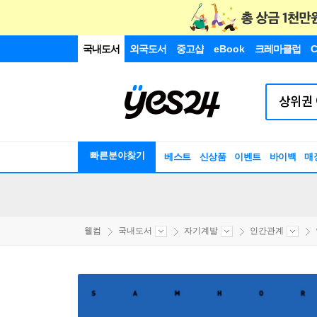
국내도서
외국도서
중고샵
eBook
크레마클럽
C
빠른분야찾기
베스트
신상품
이벤트
바이백
매
웰컴
국내도서
자기계발
인간관계