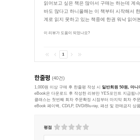
읽어보고 싶은 책은 많아서 구매는 하는데 계속
이 책을 읽는 재미 가운데 빼놓을 수 없는 부분은 
바도 많다고 하니올해는 이 책부터 시작해서 한
수 있다는 것이다. 뿐만 아니라 저자의 오랜 강연 
계로 읽지 못하고 있는 책중에 한권 워낙 읽어본
또한 군데군데 등장하는 실전 TIP들은 여러 가지
높을 것이다. 독자들은 이제 촌철살인의 명언들과
이 리뷰가 도움이 되었나요?
커뮤니케이션 지침서를 만나볼 수 있을 것이다.
1
한줄평
(40건)
1,000원 이상 구매 후 한줄평 작성 시
일반회원 50원, 마니
eBook은 다운로드 후 작성한 리뷰만 YES포인트 지급됩니
클래스는 첫번째 회차 주문확정 시점부터 마지막 회차 주문
eBook 페이백, CD/LP, DVD/Blu-ray, 패션 및 판매금
평점