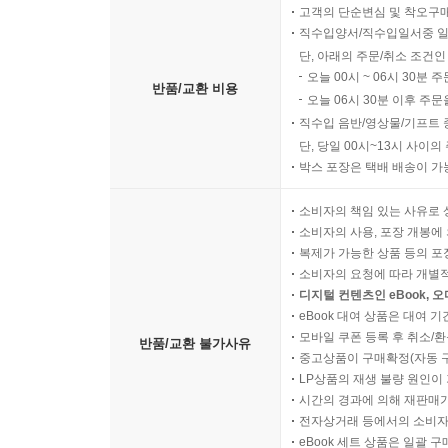
고객의 단순변심 및 착오구
직수입양서/직수입일서중 일
단, 아래의 주문/취소 조건인
오늘 00시 ~ 06시 30분 
반품/교환 비용
오늘 06시 30분 이후 주문
직수입 음반/영상물/기프트 
단, 당일 00시~13시 사이
박스 포장은 택배 배송이 가
소비자의 책임 있는 사유로 
소비자의 사용, 포장 개봉에 
복제가 가능한 상품 등의 포장을 
소비자의 요청에 따라 개별
디지털 컨텐츠인 eBook, 
eBook 대여 상품은 대여 기
모바일 쿠폰 등록 후 취소/환
반품/교환 불가사유
중고상품이 구매확정(자동 
LP상품의 재생 불량 원인이 기
시간의 경과에 의해 재판매가
전자상거래 등에서의 소비자
eBook 세트 상품은 일괄 