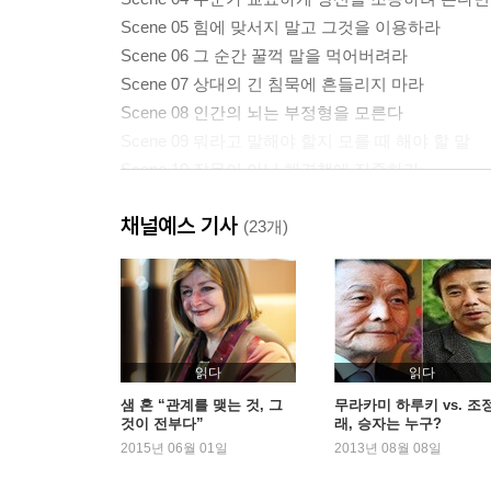
Scene 05 힘에 맞서지 말고 그것을 이용하라
Scene 06 그 순간 꿀꺽 말을 먹어버려라
Scene 07 상대의 긴 침묵에 흔들리지 마라
Scene 08 인간의 뇌는 부정형을 모른다
Scene 09 뭐라고 말해야 할지 모를 때 해야 할 말
Scene 10 잘못이 아닌 해결책에 집중하라
Scene 11 승자 없는 논쟁에서 벗어나는 기술
채널예스 기사
Scene 12 우선 막다른 길에서 빠져나와라
(23개)
2부 하지 말아야 할 말, 해야 할 말
Scene 13 대화를 말싸움으로 바꾸는 망치, ‘하지만’
Scene 14 대화를 논쟁으로 빠지지 않게 하는 ‘그리고
Scene 15 사후 약방문은 분노를 일으킨다
읽다
읽다
Scene 16 남의 잘못을 지적할 때 해서는 안 되는 말
샘 혼 “관계를 맺는 것, 그
무라카미 하루키 vs. 조
것이 전부다”
래, 승자는 누구?
Scene 17 명령을 부탁으로 바꿔주는 한마디 말
2015년 06월 01일
2013년 08월 08일
Scene 18 질문을 통해 상대방이 판단하도록 만들라
Scene 19 찰싹 따귀를 때리는 듯한 말