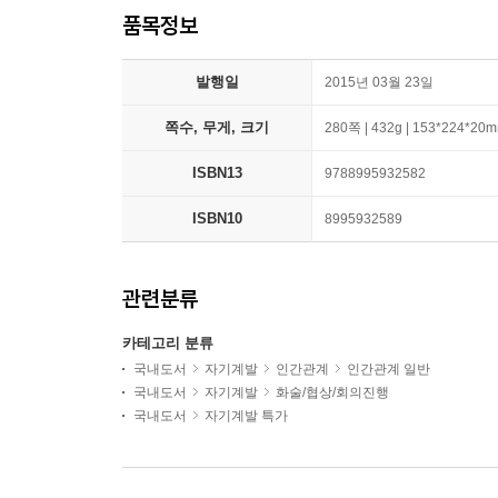
품목정보
발행일
2015년 03월 23일
쪽수, 무게, 크기
280쪽 | 432g | 153*224*20
ISBN13
9788995932582
ISBN10
8995932589
관련분류
카테고리 분류
국내도서
자기계발
인간관계
인간관계 일반
국내도서
자기계발
화술/협상/회의진행
국내도서
자기계발 특가