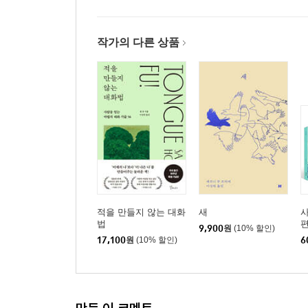
Scene 50 닫힌 마음이 가장 끔찍한 감옥이다
Scene 51 딱지를 떼고 기회를 주라
Scene 52 대안을 주고 고르게 하라
작가의 다른 상품
Scene 53 긍정적인 기를 내보내기로 결정하라
Scene 54 일이 안 풀릴 때 스스로에게 건네야 할 말
Scene 55 실패를 잊고 새롭게 시작하라
Scene 56 당신이 옳다는 마음을 넘어서라
에필로그 확실한 성공 비결은 한 번 더 시도하는 데
적을 만들지 않는 대화
새
사
법
편
9,900
원
(10% 할인)
17,100
원
(10% 할인)
6