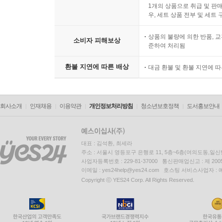
1개의 상품으로 취급 및 판매
우, 세트 상품 전부 및 세트
상품의 불량에 의한 반품, 교
소비자 피해보상
준하여 처리됨
환불 지연에 따른 배상
대금 환불 및 환불 지연에 
회사소개
인재채용
이용약관
개인정보처리방침
청소년보호정책
도서홍보안내
대표 : 김석환, 최세라
주소 : 서울시 영등포구 은행로 11, 5층~6층(여의도동,일신
사업자등록번호 : 229-81-37000 통신판매업신고 : 제 200
이메일 : yes24help@yes24.com 호스팅 서비스사업자 :
Copyright ⓒ YES24 Corp. All Rights Reserved.