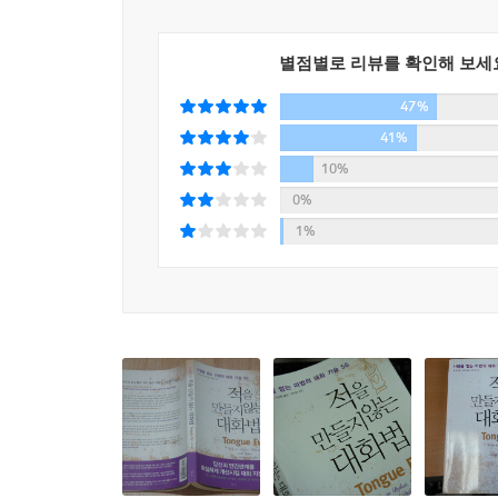
남의 부탁에 무조건 Yes라고 하며 끌려 다녀야 하
중하고 인정하기 시작하는 것이다. (본문 77~79페이
관계를 이루고 유지하는 비결은 바로 이 균형을 맞추
별점별로 리뷰를 확인해 보세
06 실패를 잊고 다시 시작하라
이 책은 어떠한 상황에도 속절없이 말려들지 않고
당신의 건강, 그리고 당신이 사랑하는 사람의 건강을 
47%
등장인물들의 대화를 떠올리게 할 만큼 생생하면서
서둘러 아이들을 깨우고 학교 갈 준비를 시킨 후 마
41%
당당하게 거절하는 법, 요령 있게 말을 끊는 법, 그
등교할 수는 없는 노릇이라 당장 옷을 갈아입으라고
10%
것이다.
마침내 차고에서 자동차를 후진시키고 있을 때 큰아들
0%
려야 했다. 나는 미친 사람처럼 차를 몰아 아이들이
1%
그날 밤 돌아오는 비행기는 거센 폭풍을 만났다. 
사람을 얻는 대화법은 따로 있다
일이 잘못될 경우 아이들이 기억할 내 마지막 모습
그런 상황이면 늘 그렇듯 가장 중요한 것을 깨닫는
SNS나 메신저 대화창을 통해 힘든 일을 털어놓
결심했다. 다시 만날 수 있다는 보장이 전혀 없기 
하지는 않아”라든지 “우리 밝은 면을 보자고”와 
지하다.
해내려 들면 안 되지” 혹은 “다음부터는 실수하
한때 사랑했다가 이제는 멀어진 사람이 있는가? 모
있다. 슬픔이나 고민에 빠진 사람은 해결책이 아닌 
다시 다가가지 못하는 것은 아닌가? 수화기를 들었다
바야흐로 자기 일만 잘해낼 뿐 불협화음을 일으
인정받는 시대다. 나아가 남의 말을 잘 들어주고