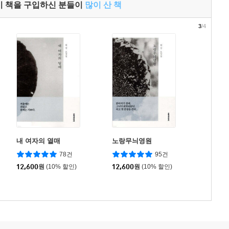
이 책을 구입하신 분들이
많이 산 책
3
/4
내 여자의 열매
노랑무늬영원
78건
95건
12,600
원
(10% 할인)
12,600
원
(10% 할인)