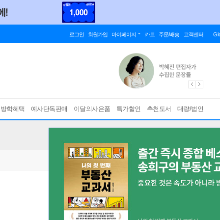
로그인
회원가입
마이페이지
카트
주문/배송
고객센터
Gl
름방학혜택
예사단독판매
이달의사은품
특가할인
추천도서
대량/법인