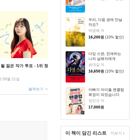
우리, 다음 생에 만날
까요?
박영해 저
16,200
원
(10% 할인)
다잉 스완, 친애하는
나의 살해자에게
송대길 저
될 젊은 작가 투표 - 1위 청
16,650
원
(10% 할인)
년 08월 21일
펼쳐보기
아빠가 아이돌 팬클럽
회장이 되었습니다
정민규 저
17,000
원
이 책이 담긴
리스트
더보기