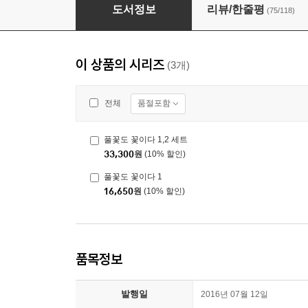
풀꽃도 꽃이다 2
도서정보
리뷰/한줄평
(75/118)
이 상품의 시리즈
(3개)
품절포함
전체
풀꽃도 꽃이다 1,2 세트
33,300
원
(10% 할인)
풀꽃도 꽃이다 1
16,650
원
(10% 할인)
품목정보
발행일
2016년 07월 12일