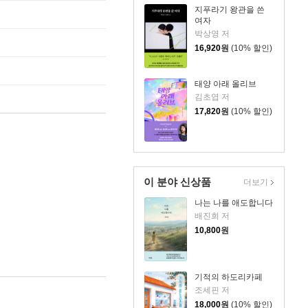
지푸라기 왕관을 쓴
여자
박상영 저
16,920
원
(10% 할인)
태양 아래 올리브
김초엽 저
17,820
원
(10% 할인)
이 분야 신상품
더보기
나는 나를 애도합니다
배진희 저
10,800
원
기적의 하도리카페
조세핀 저
18,000
원
(10% 할인)