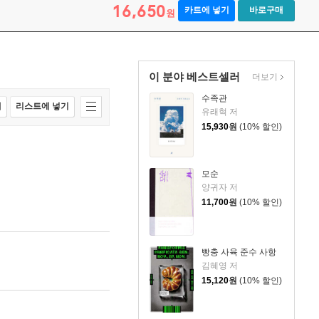
16,650
카트에 넣기
바로구매
원
이 분야 베스트셀러
더보기
수족관
매
리스트에 넣기
유래혁 저
15,930
원
(10% 할인)
모순
양귀자 저
11,700
원
(10% 할인)
빵충 사육 준수 사항
김혜영 저
15,120
원
(10% 할인)