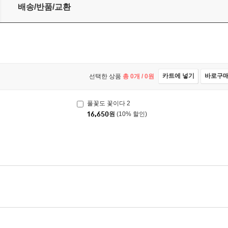
배송/반품/교환
카트에 넣기
바로구
선택한 상품
총
0
개 /
0
원
풀꽃도 꽃이다 2
16,650
원
(10% 할인)