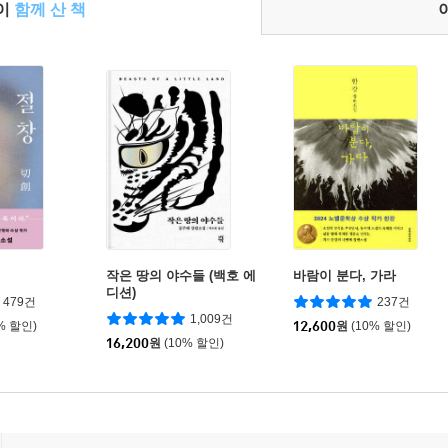
들이
함께 산 책
작은 땅의 야수들 (백호 에
바람이 분다, 가라
디션)
479건
237건
1,009건
% 할인)
12,600
원
(10% 할인)
16,200
원
(10% 할인)