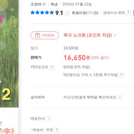
조정래
저
해냄
2016년 07월 12일
9.1
회원리뷰(
193
건)
판매지수 654
육각 노크펜 (포인트 차감)
구매혜택
정가
18,500원
16,650
원
판매가
(10% 할인)
YES포인트
920원 (5% 적립)
5만원이상 구매 시 2천원 추가적립
결제혜택
카드/간편결제 혜택을 확인하세요
배송안내
배송비 : 무료