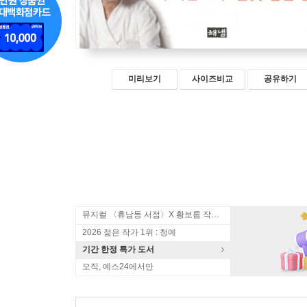
미리보기
사이즈비교
공유하기
뮤지컬 〈휴남동 서점〉X 황보름 작가 북토크
2026 젊은 작가 1위 : 청예
기간 한정 특가 도서
오직, 예스24에서만