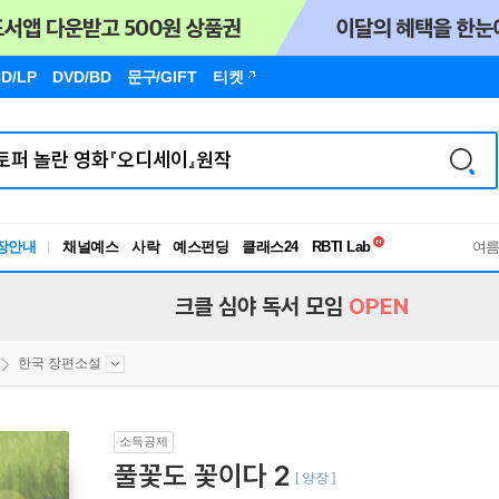
D/LP
DVD/BD
문구
/GIFT
티켓
독서유형검사
장안내
채널예스
사락
예스펀딩
클래스24
RBTI Lab
여
독서유형검사
크클 심야 독서 모임
OPEN
한국 장편소설
소득공제
풀꽃도 꽃이다 2
[ 양장 ]