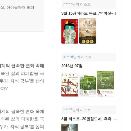
i****7
님의 리스트
현실, 아이들마저 피폐
9월 15권이라도 목표..^^아잣~!!
k****d
님의 리스트
세계의 급속한 변화 속에
2016년 07월
속된 삶의 피폐함을 극
가 ‘자식 공부’를 삶의
을까?
i****7
님의 리스트
세계의 급속한 변화 속에
계속된 삶의 피폐함을 극
8월 리스트..20권힘드네..흑흑..ㅠㅠ
가 ‘자식 공부’를 삶의