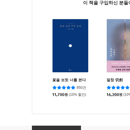
이 책을 구입하신 분
꽃을 보듯 너를 본다
절창 切創
950건
11,700
원
(10% 할인)
16,200
원
(10