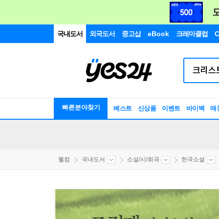
국내도서
외국도서
중고샵
eBook
크레마클럽
C
빠른분야찾기
베스트
신상품
이벤트
바이백
매
웰컴
국내도서
소설/시/희곡
한국소설