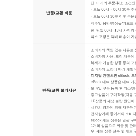
단, 아래의 주문/취소 조건인
오늘 00시 ~ 06시 30분 
반품/교환 비용
오늘 06시 30분 이후 주문
직수입 음반/영상물/기프트 
단, 당일 00시~13시 사이
박스 포장은 택배 배송이 가
소비자의 책임 있는 사유로 
소비자의 사용, 포장 개봉에 
복제가 가능한 상품 등의 포장을 
소비자의 요청에 따라 개별
디지털 컨텐츠인 eBook, 
eBook 대여 상품은 대여 기
모바일 쿠폰 등록 후 취소/환
반품/교환 불가사유
중고상품이 구매확정(자동 
LP상품의 재생 불량 원인이 기
시간의 경과에 의해 재판매가
전자상거래 등에서의 소비자
eBook 세트 상품은 일괄 
1개의 상품으로 취급 및 판매
우, 세트 상품 전부 및 세트