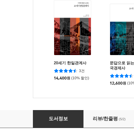
20세기 한일관계사
문답으로 읽는
국경제사
3건
14,400
원
(10% 할인)
12,600
원
(10
이승만과 제1공화국
도서정보
리뷰/한줄평
(5/2)