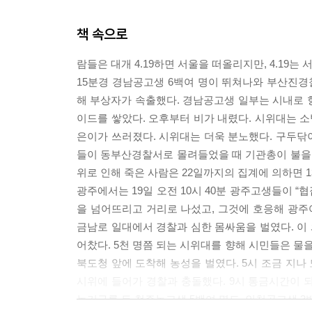
책 속으로
람들은 대개 4.19하면 서울을 떠올리지만, 4.19는 서
15분경 경남공고생 6백여 명이 뛰쳐나와 부산진
해 부상자가 속출했다. 경남공고생 일부는 시내로 향
이드를 쌓았다. 오후부터 비가 내렸다. 시위대는 소
은이가 쓰러졌다. 시위대는 더욱 분노했다. 구두닦이
들이 동부산경찰서로 몰려들었을 때 기관총이 불을 
위로 인해 죽은 사람은 22일까지의 집계에 의하면 13
광주에서는 19일 오전 10시 40분 광주고생들이 “
을 넘어뜨리고 거리로 나섰고, 그것에 호응해 광주
금남로 일대에서 경찰과 심한 몸싸움을 벌였다. 이
어찼다. 5천 명쯤 되는 시위대를 향해 시민들은 물을
북도청 앞에 도착해 농성을 벌였다. 5시 조금 지나
시위에 들어가 경찰과 충돌했다. 9시 통금시간이 되
농기구를 든 청주농고생 5백여 명도, 인천공고생 3백여