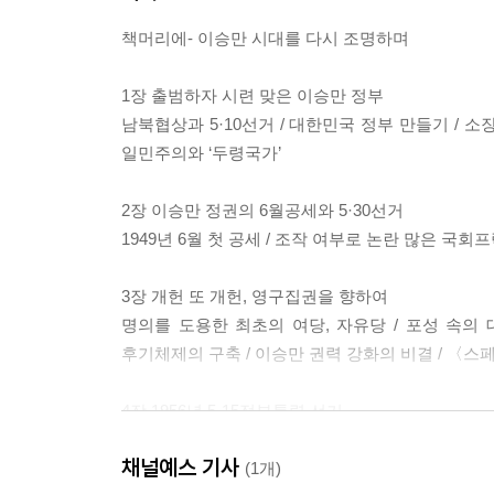
책머리에- 이승만 시대를 다시 조명하며
1장 출범하자 시련 맞은 이승만 정부
남북협상과 5·10선거 / 대한민국 정부 만들기 / 
일민주의와 ‘두령국가’
2장 이승만 정권의 6월공세와 5·30선거
1949년 6월 첫 공세 / 조작 여부로 논란 많은 국회프
3장 개헌 또 개헌, 영구집권을 향하여
명의를 도용한 최초의 여당, 자유당 / 포성 속의 
후기체제의 구축 / 이승만 권력 강화의 비결 / 〈스
4장 1956년 5·15정부통령 선거
새 야당 탄생? 민주당과 진보당추진위 / “못살겠다 갈
채널예스 기사
형장의 이슬로 사라지다 / 자유당, 5·2총선에 총력 
(1개)