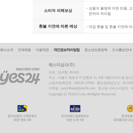
상품의 불량에 의한 반품, 교
소비자 피해보상
준하여 처리됨
환불 지연에 따른 배상
대금 환불 및 환불 지연에 
회사소개
인재채용
이용약관
개인정보처리방침
청소년보호정책
도서홍보안내
대표 : 김석환, 최세라
주소 : 서울시 영등포구 은행로 11, 5층~6층(여의도동,일신
사업자등록번호 : 229-81-37000 통신판매업신고 : 제 200
이메일 : yes24help@yes24.com 호스팅 서비스사업자 :
Copyright ⓒ YES24 Corp. All Rights Reserved.