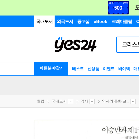
국내도서
외국도서
중고샵
eBook
크레마클럽
C
빠른분야찾기
베스트
신상품
이벤트
바이백
매
웰컴
국내도서
역사
역사와 문화 교...