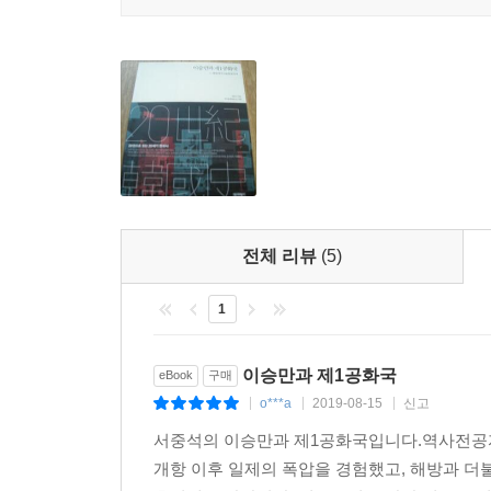
전체 리뷰
(5)
1
이승만과 제1공화국
eBook
구매
o***a
2019-08-15
신고
|
|
|
서중석의 이승만과 제1공화국입니다.역사전공자
개항 이후 일제의 폭압을 경험했고, 해방과 더