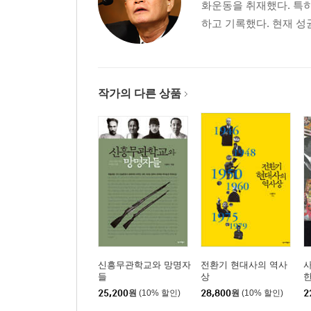
화운동을 취재했다. 특
하고 기록했다. 현재 성
작가의 다른 상품
신흥무관학교와 망명자
전환기 현대사의 역사
들
상
25,200
원
(10% 할인)
28,800
원
(10% 할인)
2