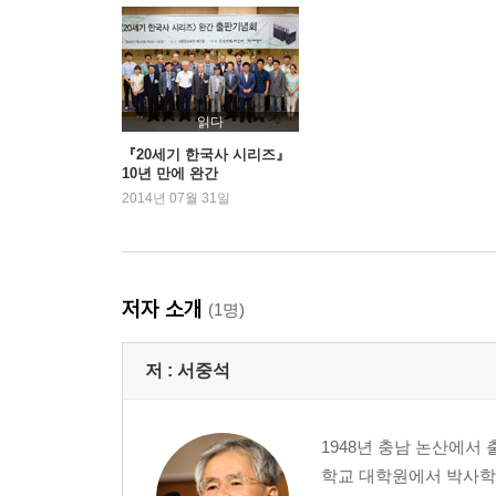
모럴의 변화와 ‘자유부인’
5장 아! 4월혁명, 백색독재 무너뜨리다
최인규, 부정선거를 기획하다 / 학생들 시위에 나서다 
학생·시민항쟁 다시 불붙어 / ‘승리의 화요일’
읽다
『20세기 한국사 시리즈』
10년 만에 완간
글을 맺으며- 왜 이승만 권력은 쉽게 무너졌나
2014년 07월 31일
“이미 저의 마음은 거리로 나가 있습니다” / 이승만
부록 : 주요 사건 일지 / 참고문헌 / 이 책에 쓰인 사
저자 소개
(1명)
저 :
서중석
1948년 충남 논산에서
학교 대학원에서 박사학위