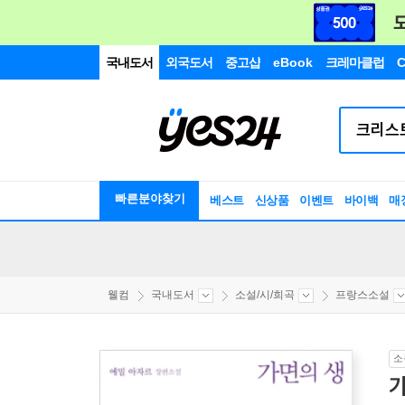
국내도서
외국도서
중고샵
eBook
크레마클럽
C
빠른분야찾기
베스트
신상품
이벤트
바이백
매
웰컴
국내도서
소설/시/희곡
프랑스소설
소