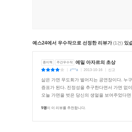
고문을 받아 죽어가면서 하나의 학살에서 또 하나의
자와 겁먹는 자, 짓밟는 자와 짓밟히는 자가 공존
플리우슈치이면서 박해하는 피노체트가 되는 것
'전복적이고 메시아사상에 입각한' 병적인 인도주
사로잡힌다. 그런 상태에 이르면 종종 마음이 편해진다
예스24에서 우수작으로 선정한 리뷰가
(1건)
있습
더구나 이 소설은 경계 없는 시공간, 진실과 거
가리』에서도 지적했듯이, 이 때문에 정신착란자가
에밀 아자르의 초상
종이책
주간우수작
정반대로 『가면의 생』은 전혀 미치지 않은, 
z***a
2013-10-16
신고
|
|
|
글쓰기를 통해 용의주도하게 써내려간 작품이다. 
쿠퍼여 안녕히』, 『그로칼랭』, 『자기 앞의 생』
삶은 가면 무도회가 벌어지는 공연장이다. 누
뒤에서 로맹 가리는 무려 1,000쪽에 달하는 세 
증표가 된다. 진정성을 추구한다면서 가면 없이
한다.
오늘 가면을 벗은 당신의 생얼을 보여주었다면 
5명
이 이 리뷰를 추천합니다.
마침내 나는 나 자신을 완전히 표현했다
생애 마지막 편지에서 로맹 가리는 "마침내 나는 