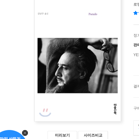
로
정
판
Y
결
구
미리보기
사이즈비교