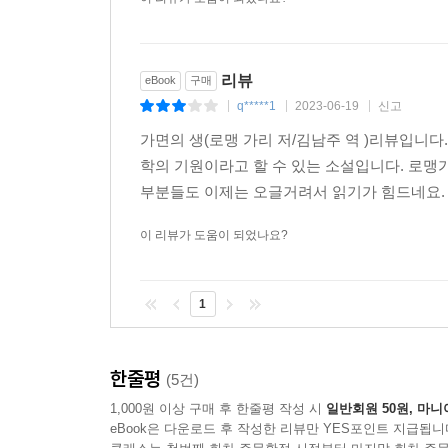
평생 변신하는 데 골몰한 로맹 가리의 말이라 그가
입안에 넣었을지도 모를 일 아닌가. 그러므로 『가면
없는 듯하다. 이는 분명 뇌의 긴장을 풀고, 화자의
리뷰
eBook
구매
자연인이 아닌 '작가'로서 마침표를 찍은 로맹 가리
q*****1
2023-06-19
신고
|
|
|
가면의 생(로맹 가리 저/김남주 역 )리뷰입니
빌어먹을, 문학은 우리 모두보다 훨씬 더 위대하다.(2
학의 기원이라고 할 수 있는 소설입니다. 로
부분들도 이제는 오글거려서 읽기가 힘드네요. 
이 리뷰가 도움이 되었나요?
1
한줄평
(5건)
1,000원 이상 구매 후 한줄평 작성 시
일반회원 50원, 마니
eBook은 다운로드 후 작성한 리뷰만 YES포인트 지급됩니