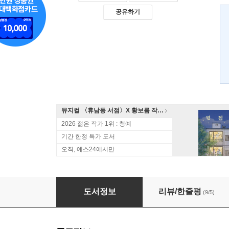
공유하기
뮤지컬 〈휴남동 서점〉X 황보름 작가 북토크
2026 젊은 작가 1위 : 청예
기간 한정 특가 도서
오직, 예스24에서만
가면의 생
도서정보
리뷰/한줄평
(9/5)