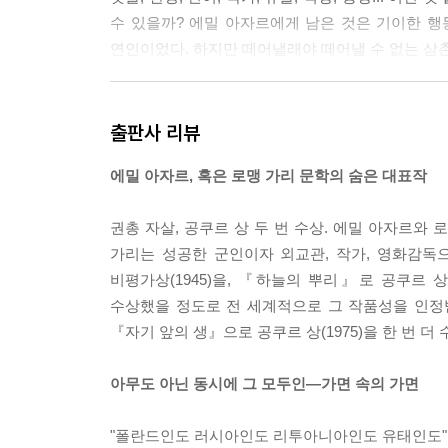
수 있을까? 에밀 아자르에게 남은 것은 기이한 행
연인이었다. 하지만 떼어낼래야 떼어낼 수 없는 삼촌 
외교관, 공쿠르상 수상 작가, 유태인. 언어가 짐 
채운 뱀들을 본다. 뱀들은 책상 모양으로, 또 각종
출판사 리뷰
비가 되어 있다.
그는 이름을 지우고, 바꾸고, 식은
에밀 아자르, 혹은 로맹 가리 문학의 숨은 대표작
그의 환상인지, 혹은 그저 거짓말인지 독자는 알 
것일까. 무엇이 두려워서..
권총 자살, 공쿠르 상 두 번 수상. 에밀 아자르와
가리는 성공한 군인이자 외교관, 작가, 영화감
'존재'가 원죄다. 그는 자신의 유전자 속에 인류의
비평가상(1945)을, 『하늘의 뿌리』로 공쿠르 상
눈치채고 있는지는 모르지만, 문학은 구원의 방편이
수상했을 정도로 전 세계적으로 그 작품성을 인정
가족사를 짧게 풀어놓는다. 어느 하나 극적이지 않은
『자기 앞의 생』으로 공쿠르 상(1975)을 한 번 
자라고, 가면을 벗은 어른을 위한 성장 소설이다.
아무도 아닌 동시에 그 모두인―가면 속의 가면
작가는 익명을 택하고도 자신의 작품이 대필이라는,
존재를 증명해야 하고, 가면을 벗기 위해 새로운 가
"폴란드인도 러시아인도 리투아니아인도 유태인도"
인류를 통해 '유전된' 문학을 함으로써 존재의 이유