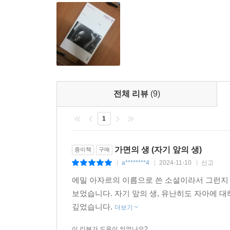
(그는 자신의 죽음이 오해받지 않게 하려 같은 내용
에밀 아자르 문학을 처음부터 끝까지 관통하면서, 
몰입하면서, 정신착란자의 입을 통해 작가란 무엇인
"나는 에밀 아자르예요!" 하고 나는 내 가슴팍을 
해요! 나는 나 자신의 아들이자 아비란 말이에요!
있어요! 나는 진짜예요! 속임수가 아니라고! 나는 
전체 리뷰
(9)
인류에게 더 많은 것을 주기 위해 글을 쓰는 인간이
(203쪽)
1
『가면의 생Pseudo』의 패러독스 ― 문학은 우리
가면의 생 (자기 앞의 생)
종이책
구매
로맹 가리는 『에밀 아자르의 삶과 죽음』에 "『가면
a********4
2024-11-10
신고
|
|
|
아자르라는 가면을 쓰고 로맹 가리가 쓴 것이고, 여기
에밀 아자르의 이름으로 쓴 소설이라서 그런지
말하기를 크레타인은 모두 거짓말쟁이다."라는 명제
보었습니다. 자기 앞의 생, 유난히도 자아에 대
깊었습니다.
더보기
로맹 가리가 말하기를 내가 '가짜' 에밀 아자르로 쓴
이 리뷰가 도움이 되었나요?