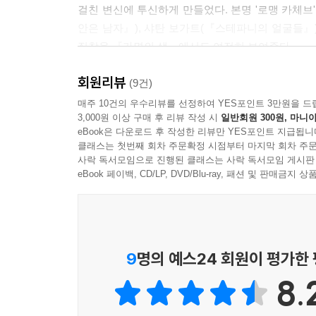
걸친 변신에 투신하게 만들었다. 본명 '로맹 카체브
권총을 들게 될 것이란 것은 알았을까? 그가 구원 받
안은 남자』), 샤탄 보가트(『스테파니의 얼굴들』
어떤 세계들을 구원했을 것이라는 확신은 갖게 된다
집착을 『가면의 생』에서도 여전히 보여준다.
회원리뷰
이 소설에서는 그 '나'라는 것이 에밀, 폴, 알렉스,
(9건)
생』 발표 당시의 작품 외적인 요인과 관련지어 '
매주 10건의 우수리뷰를 선정하여 YES포인트 3만원을 드
3,000원 이상 구매 후 리뷰 작성 시
일반회원 300원, 마니아
선에 머무른다고도 볼 수 있겠다. 하지만 이는 더 
eBook은 다운로드 후 작성한 리뷰만 YES포인트 지급됩니
정체성"에 닿아 있다. 이 주제는 이 작품에서 
클래스는 첫번째 회차 주문확정 시점부터 마지막 회차 주문
잠재의식의 과잉을 통해 드러나고 있다. 극단적으로, 
사락 독서모임으로 진행된 클래스는 사락 독서모임 게시판
eBook 페이백, CD/LP, DVD/Blu-ray, 패션 및 판매금
나는 익명으로 남고 싶었다. 내가 원하는 것은 익
익명의 인물들을 모아 새로운 익명의 세계를 만들어내
이러한 정체성 탐구에 곁들여 개인의 상처를 집단의
9
명의 예스24 회원이 평가한
더욱 실감나게 드러난다. 러시아계 유태인으로 겪
8.
'인간의 이중성, 양가성'에 대한 폭로로 치환되어 있