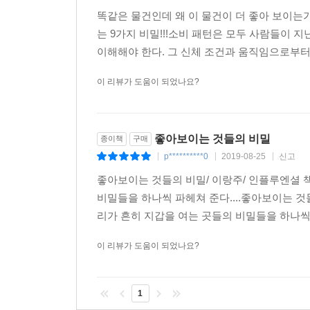
똑같은 물건인데 왜 이 물건이 더 좋아 보이는가
롯데마트가 참여한 오산 오색시장의 리뉴얼 사업을
는 9가지 비밀!!!소비 패턴은 모두 사람들이 
그 일을 진두지휘한 사람이 바로 이랑주다. 놀랄 
이해해야 한다. 그 신체 조건과 움직임으로부터 
보이는 것들의 비밀을 밝히겠다는 이 책의 제목은 
이 리뷰가 도움이 되었나요?
* 류경우 롯데마트 상무, 대외협력부문장
좋아보이는 것들의 비밀
종이책
구매
p**********0
2019-08-25
신고
|
|
|
좋아보이는 것들의 비밀/ 이랑주/ 인플루엔셜 책에
비밀들을 하나씩 파헤쳐 준다....좋아보이는 것들의
리가 흔히 지갑을 여는 곳들의 비밀들을 하나씩 파
이 리뷰가 도움이 되었나요?
1