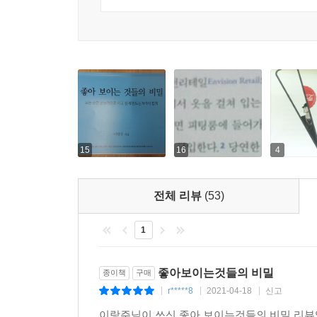
기업 사례를 포함하여 다양한 업종의 사례들이 생생
9가지 법칙은 크게 3가지 키워드로 구분된다. 색상(
빛의 밝기, 빛의 각도, 빛의 거리), 커뮤니케이션
비주얼 효과를 낼 수 있다. 또 이 법칙들 중에는 
많다. 그러니 ‘좋아 보이는 것들의 비밀’을 엿보고 
추천의 글
무릎을 치는 통렬한 깨달음과 뒤통수를 얻어맞은 
15
16
4
뛰어다니면서 현장에서 건져 올린 살아있는 깨달음
마음을 뒤흔드는 마케팅과 브랜딩에 관한 만고불변의 ‘
전체 리뷰
(53)
* 유영만 지식생태학자, 한양대 교수, 전 삼성경
1
지난해 개최한 전시회를 우리는 ‘디올 정신ESPRI
않는 ‘디올 정신’ 이 있음을 강조하고 싶었기 때문
좋아보이는것들의 비밀
종이책
구매
그리고 가장 중요한 건 결국 이걸 어떻게 눈에 보이
r*****8
2021-04-18
신고
|
|
|
* 이종규 크리스챤디올꾸뛰르코리아 대표
이랑주님이 쓰신 좋아 보이는것들의 비밀 리뷰