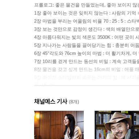
프롤로그: 좋은 물건을 만들었는데, 좋아 보이지 
1장 좋아 보이는 것은 잊히지 않는다 : 사람의 기
2장 마법을 부리는 어울림의 비율 70 : 25 : 5 :
3장 보는 것만으로 감정이 생긴다 : 색의 배열만으로
4장 아름다워지는 빛의 색온도 3500K : 어떤 곳이
5장 지나가는 사람들을 끌어당기는 힘 : 충분히 어둡
6장 45°각도와 76cm 높이의 마법 : 더 활기차게,
7장 10리를 걷게 만드는 동선의 비밀 : 계속 고객들
8장 물건을 갖고 싶게 만드는 16cm의 비밀 : 애플
9장 라이프 스타일까지 바꾸는 가치의 힘 : 왜 서가
감사의 말
참고문헌
채널예스 기사
사진 출처
(8개)