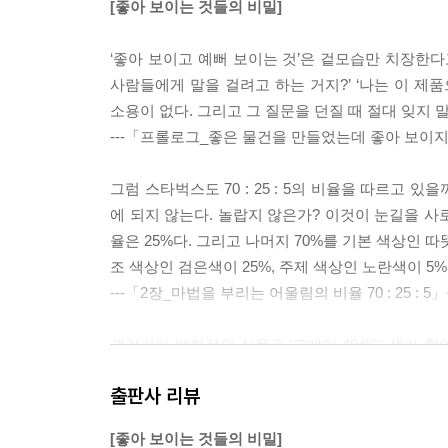
[좋아 보이는 것들의 비밀]
‘좋아 보이고 예뻐 보이는 것’은 겉모습만 치장한다고
사람들에게 말을 걸려고 하는 거지?’ ‘나는 이 제
소용이 없다. 그리고 그 질문을 던질 때 절대 잊지 
---「프롤로그_좋은 물건을 만들었는데 좋아 보이
그럼 스타벅스도 70 : 25 : 5의 비율을 따르고
에 되지 않는다. 놀랍지 않은가? 이것이 눈길을 사
율은 25%다. 그리고 나머지 70%를 기본 색상인 
조 색상인 검은색이 25%, 주제 색상인 노란색이 
---「2장_마법을 부리는 어울림의 비율 70 : 25 : 
갤러리아 백화점의 식품관 ‘고메이 494’도 셀카 
집들이 모여 있는데, 식사를 하는 공간과 식재료를 
출판사 리뷰
조명을 세심하게 준비했다. 조명 담당자가 직접 셀카
에 없다. 그 결과 고메이 494는 다른 어떤 백화점 
[좋아 보이는 것들의 비밀]