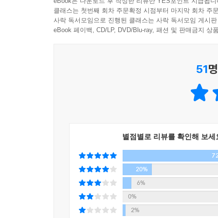
eBook은 다운로드 후 작성한 리뷰만 YES포인트 지급됩니
겉으로 보이는 것에
실제로 타인의 아픔과 불편함을 이해하는 것이 진열
클래스는 첫번째 회차 주문확정 시점부터 마지막 회차 주문
브랜드와 기업의 철학까지 담아야 한다
사락 독서모임으로 진행된 클래스는 사락 독서모임 게시판
좌석이 그 대표적인 예다. 천장에만 있던 조명도 테
eBook 페이백, CD/LP, DVD/Blu-ray, 패션 및 판매금
위에는 일어서서 책을 읽으라는 안내문 대신 “오랫동
《좋아 보이는 것들의 비밀》은 단순히 겉모습만 
험을 만끽해보세요”라는 안내문이 붙어 있다.
마음’을 담은 철학이 있어야 함을 강조하는 책이다
---「9장_라이프 스타일까지 바꾸는 가치의 힘」중
51
명
배려가 선행되어야 하는 것이다. 고객이 감동할 수 
다시 말해 마케팅의 성패는 고객이 감동할 수 있는
이처럼 자신만의 철학을 시각적으로 잘 나타내면 
철학이라면, 그것이 아무리 고객의 가치를 생각한
해보아야 하는 매장으로 사람들 입에 오르내릴 것
있다면, 그게 소비자들도 즉시 알 수 있도록 시각
혜라고 했다. 그러니 새로운 지식만 고집할 필요도,
진열했으며, 그 마저도 불필요하게 버려지는 쓰레
야 한다.
소개하는 9가지 법칙 역시 이처럼 브랜드의 철학을
별점별로 리뷰를 확인해 보세
---「9장_라이프 스타일까지 바꾸는 가치의 힘」중에서
7
23년 동안 현장을 누빈 전문가가
색상, 빛, 커뮤니케이션을 통해 소개하는 9가지 비
20%
6%
《좋아 보이는 것들의 비밀》이 소개하고 있는 9가
0%
연구결과 등을 참고하고 있지만, 비밀의 핵심은 어
2%