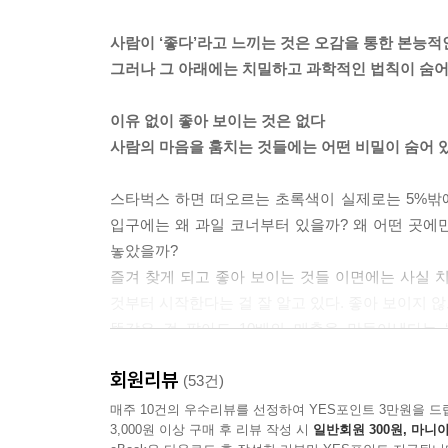
장했다.
---「4장_아름다워지는 빛의 색온도 3500K」중에
사람이 ‘좋다’라고 느끼는 것은 오감을 통한 본능
그러나 그 아래에는 치밀하고 과학적인 법칙이 숨어
76cm 효과는 이것으로 끝이 아니다. 조명이 낮아
음식을 먹게 된다. 더 큰 친밀감을 느끼고 더 많은
이유 없이 좋아 보이는 것은 없다
기는 그곳에서 보낸 시간을 매우 행복하게 기억하도록
사람의 마음을 훔치는 것들에는 어떤 비밀이 숨어 
다시 가게를 찾게 해주는 가장 강력한 무기가 된다.
---「6장_45° 각도와 76cm 높이의 마법」중에서
스타벅스 하면 떠오르는 초록색이 실제로는 5%밖
입구에는 왜 과일 코너부터 있을까? 왜 어떤 곳에만
고객은 왼쪽을 많이 볼까, 오른쪽을 많이 볼까. 인
놓았을까?
이미지나 선명하고 화려한 색상의 상품을 두고, 오른
즐겨 찾게 되고 좋아 보이는 것들 이면에는 사실 
---「8장_물건을 갖고 싶게 만드는 16cm의 비밀
것부터 시작한다는 걸 잘 알고 있다. 좋아 보이지 
똑같은 걸 팔아도 10배의 매출을 만들어낸다는 
인간의 심리는 언제나 비교를 원한다. 내가 고른 
사람들로부터 이미 다양한 강연과 컨설팅을 요
렇게나 진열되어 있으면, 무엇과 무엇을 비교해야 하
회원리뷰
유혹하라’라는 강의를 통해 구체적인 숫자까지 공
(53건)
눈에 비교하는 것이 가능해진다. 이런 과정을 통해 
조회를 기록한 이 강의는 마침내 한 권의 책으로 정리
매주 10건의 우수리뷰를 선정하여 YES포인트 3만원을 드
---「8장_물건을 갖고 싶게 만드는 16cm의 비밀
3,000원 이상 구매 후 리뷰 작성 시
일반회원 300원, 마니아