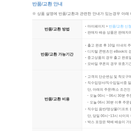
반품/교환 안내
※ 상품 설명에 반품/교환과 관련한 안내가 있는경우 아래 
마이페이지 >
반품/교환 신청
반품/교환 방법
판매자 배송 상품은 판매자와
출고 완료 후 10일 이내의 
디지털 콘텐츠인 eBook의 
반품/교환 가능기간
중고상품의 경우 출고 완료일
모바일 쿠폰의 경우 유효기간(
고객의 단순변심 및 착오구
직수입양서/직수입일서중 일
단, 아래의 주문/취소 조건인
오늘 00시 ~ 06시 30분 
반품/교환 비용
오늘 06시 30분 이후 주문
직수입 음반/영상물/기프트 
단, 당일 00시~13시 사이
박스 포장은 택배 배송이 가