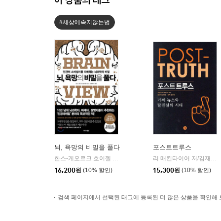
#세상에속지않는법
뇌, 욕망의 비밀을 풀다
포스트트루스
한스-게오르크 호이젤 저/강영옥 등역
비즈니스북스
리 매킨타이어 저/김재경 역/정준희 해제
|
16,200
원
(10% 할인)
15,300
원
(10% 할인)
검색 페이지에서 선택된 태그에 등록된 더 많은 상품을 확인해 