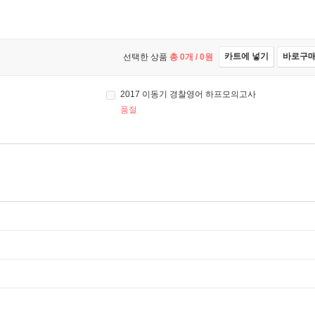
카트에 넣기
바로구
선택한 상품
총
0
개 /
0
원
2017 이동기 경찰영어 하프모의고사
품절