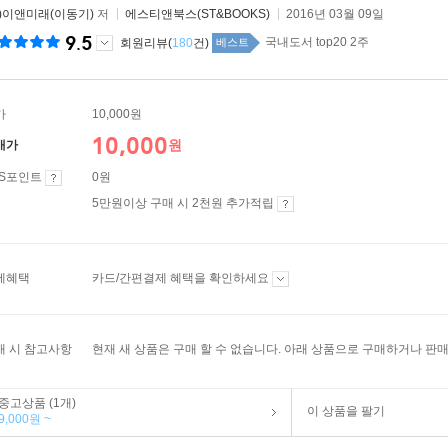
주)이앤미래(이동기)
저
에스티앤북스(ST&BOOKS)
2016년 03월 09일
9.5
국내도서 top20 2주
회원리뷰(
180
건)
베스트
가
10,000원
10,000
원
매가
ES포인트
0원
5만원이상 구매 시 2천원 추가적립
제혜택
카드/간편결제 혜택을 확인하세요
매 시 참고사항
현재 새 상품은 구매 할 수 없습니다. 아래 상품으로 구매하거나 판매
중고상품 (1개)
이 상품을 팔기
9,000원 ~