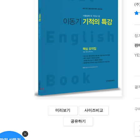
(
정
판
Y
결
구
미리보기
사이즈비교
공유하기