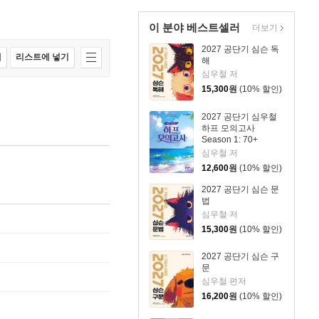
이 분야 베스트셀러
더보기
2027 공단기 심슨 독
매
리스트에 넣기
해
심우철 저
15,300
원
(10% 할인)
2027 공단기 심우철
하프 모의고사
Season 1: 70+
심우철 저
12,600
원
(10% 할인)
2027 공단기 심슨 문
법
심우철 저
15,300
원
(10% 할인)
2027 공단기 심슨 구
문
심우철 편저
16,200
원
(10% 할인)