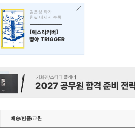
김은성 작가
친필 메시지 수록
---------------
[예스리커버]
빵야 TRIGGER
배송/반품/교환