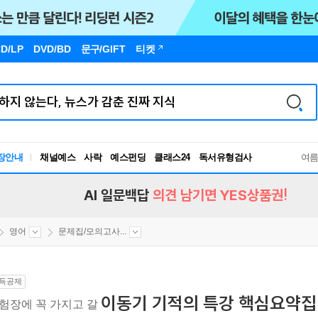
D/LP
DVD/BD
문구
/GIFT
티켓
장안내
채널예스
사락
예스펀딩
클래스24
독서유형검사
여
RBTI Lab
독서유형검사
AI 일문백답
의견 남기면 YES상품권!
영어
문제집/모의고사...
득공제
이동기 기적의 특강 핵심요약집
험장에 꼭 가지고 갈