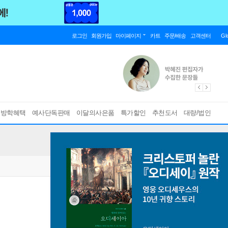
로그인
회원가입
마이페이지
카트
주문/배송
고객센터
Gl
름방학혜택
예사단독판매
이달의사은품
특가할인
추천도서
대량/법인