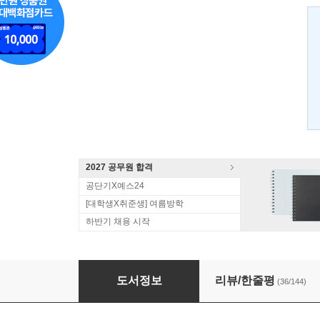
2027 공무원 합격
공단기X예스24
[대학생X취준생] 여름방학
하반기 채용 시작
이동기 기적의 특강 핵심요약집
도서정보
리뷰/한줄평
(36/144)