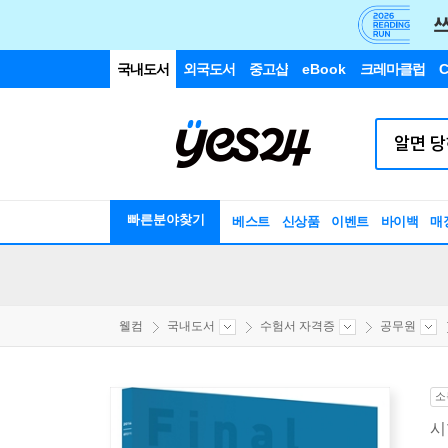
국내도서
외국도서
중고샵
eBook
크레마클럽
C
빠른분야찾기
베스트
신상품
이벤트
바이백
매
웰컴
국내도서
수험서 자격증
공무원
소
시