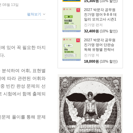
15,300
원
(10% 할인)
년 08월 13일
2027 박문각 공무원
펼쳐보기
진가영 영어 9·8·8 데
일리 모의고사 시즌1
기본 완성
진가영 편저
32,400
원
(10% 할인)
2027 박문각 공무원
진가영 영어 단판승
에 있어 꼭 필요한 마지
독해 유형별 전략서
다.
진가영 저
18,000
원
(10% 할인)
 분석하여 어휘, 표현별
형에 따라 관련된 어휘와
중 빈칸 완성 문제의 선
로 시험에서 함께 출제되
인문제 풀이를 통해 문제