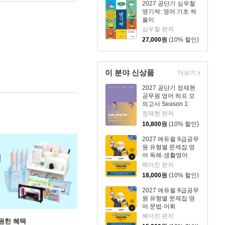
2027 공단기 심우철
영기싹: 영어 기초 싹
쓸이
심우철 편저
27,000
원
(10% 할인)
이 분야 신상품
더보기
2027 공단기 정재현
공무원 영어 하프 모
의고사 Season 1:
Essential
정재현 편저
10,800
원
(10% 할인)
2027 에듀윌 9급공무
원 유형별 문제집 영
어 독해·생활영어
헤더진 편저
18,000
원
(10% 할인)
2027 에듀윌 9급공무
원 유형별 문제집 영
어 문법·어휘
헤더진 편저
원한 혜택