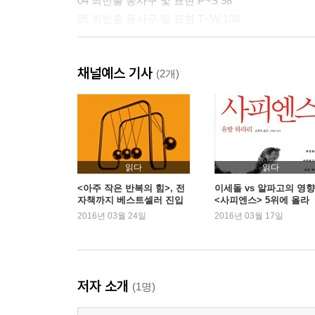
04 최빈출 동사구 및 표현 P~S 98
05 최빈출 동사구 및 표현 T~W 108
PART 3 최빈출 생활영어 및 표현 120
채널예스 기사
(2개)
읽다
읽다
<아주 작은 반복의 힘>, 전
이세돌 vs 알파고의 영향
자책까지 베스트셀러 진입
<사피엔스> 5위에 올라
2016년 03월 24일
2016년 03월 17일
저자 소개
(1명)